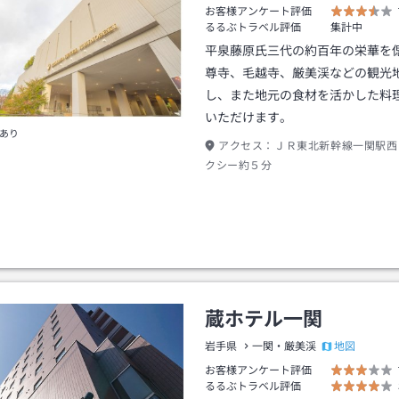
お客様アンケート評価
るるぶトラベル評価
集計中
平泉藤原氏三代の約百年の栄華を
尊寺、毛越寺、厳美渓などの観光
し、また地元の食材を活かした料
いただけます。
あり
アクセス：
ＪＲ東北新幹線一関駅西
クシー約５分
蔵ホテル一関
地図
岩手県
一関・厳美渓
お客様アンケート評価
るるぶトラベル評価