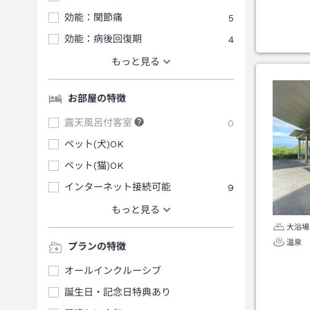
効能：関節痛
5
効能：病後回復期
4
もっと見る
お部屋の特徴
露天風呂付客室
0
ペット(犬)OK
ペット(猫)OK
インターネット接続可能
9
もっと見る
大浴場
温泉
プランの特徴
オールインクルーシブ
誕生日・記念日特典あり