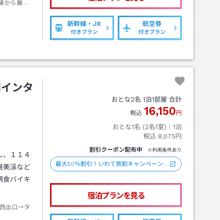
線から厳美
歩約３分
新幹線・JR
航空券
付きプラン
付きプラン
関インタ
おとな
2
名
1
泊
1
部屋 合計
16,150
税込
円
おとな1名 (
2
名1室)｜
1
泊
税込
8,075円
割引クーポン配布中
※利用条件あり
し、１１４
最大50％割引！いわて旅割キャンペーン…
厳美渓など
朝食バイキ
宿泊プランを見る
西出口→タ