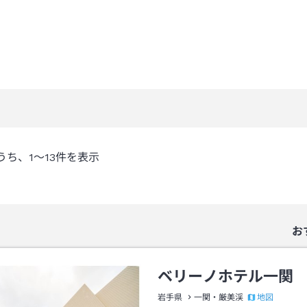
うち、
1～13
件を表示
お
ベリーノホテル一関
地図
岩手県
一関・厳美渓