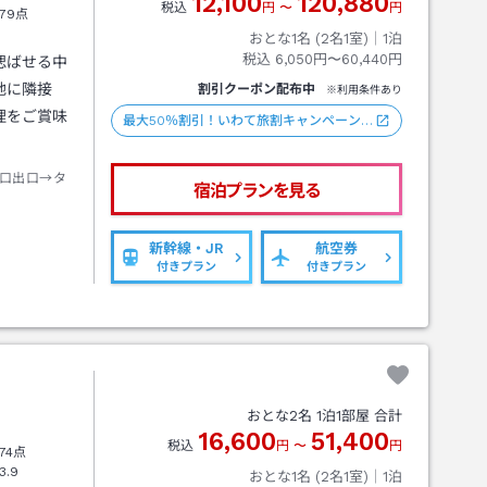
12,100
120,880
税込
円
〜
円
79点
おとな1名 (
2
名1室)｜
1
泊
税込
6,050円〜60,440円
偲ばせる中
地に隣接
割引クーポン配布中
※利用条件あり
理をご賞味
最大50％割引！いわて旅割キャンペーン…
口出口→タ
宿泊プランを見る
新幹線・JR
航空券
付きプラン
付きプラン
おとな
2
名
1
泊
1
部屋 合計
16,600
51,400
税込
円
〜
円
74点
3.9
おとな1名 (
2
名1室)｜
1
泊