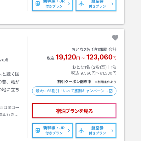
新幹線・JR
航空券
付きプラン
付きプラン
おとな
2
名
1
泊
1
部屋 合計
19,120
123,060
税込
円
〜
円
76点
おとな1名 (
2
名1室)｜
1
泊
税込
9,560円〜61,530円
へと続く国
の昔、竜が
割引クーポン配布中
※利用条件あり
の地に立ち
最大50％割引！いわて旅割キャンペーン…
西口出口→
宿泊プランを見る
瑞山行き約
歩約８分
新幹線・JR
航空券
付きプラン
付きプラン