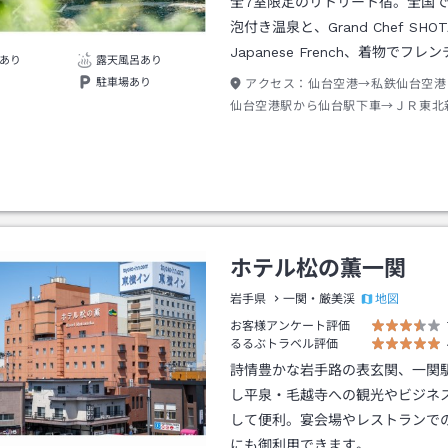
全7室限定のリトリート宿。全国
泡付き温泉と、Grand Chef SHO
Japanese French、着物でフレ
あり
露天風呂あり
駐車場あり
アクセス：
仙台空港→私鉄仙台空港
仙台空港駅から仙台駅下車→ＪＲ東北
関駅下車西口出口→タクシー約３０分
ホテル松の薫一関
地図
岩手県
一関・厳美渓
お客様アンケート評価
るるぶトラベル評価
詩情豊かな岩手路の表玄関、一関
し平泉・毛越寺への観光やビジネ
して便利。宴会場やレストランで
にも御利用できます。