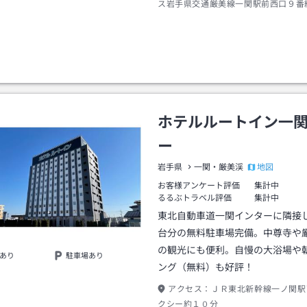
ス岩手県交通厳美線一関駅前西口９番
渓行き約２５分終点渓泉閣前下車→徒
ホテルルートイン一
ー
地図
岩手県
一関・厳美渓
お客様アンケート評価
集計中
るるぶトラベル評価
集計中
東北自動車道一関インターに隣接
台分の無料駐車場完備。中尊寺や
の観光にも便利。自慢の大浴場や
あり
駐車場あり
ング（無料）も好評！
アクセス：
ＪＲ東北新幹線一ノ関駅
クシー約１０分