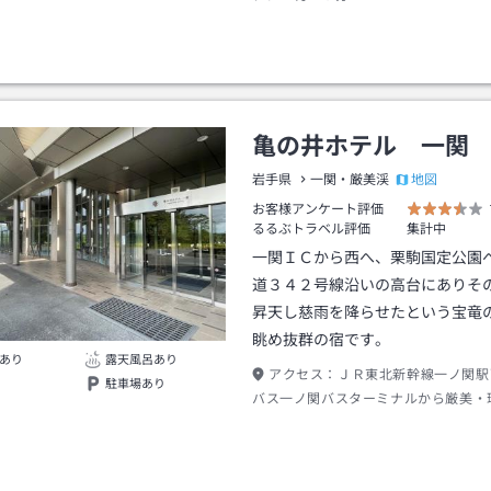
亀の井ホテル 一関
地図
岩手県
一関・厳美渓
お客様アンケート評価
るるぶトラベル評価
集計中
一関ＩＣから西へ、栗駒国定公園
道３４２号線沿いの高台にありそ
昇天し慈雨を降らせたという宝竜
眺め抜群の宿です。
あり
露天風呂あり
アクセス：
ＪＲ東北新幹線一ノ関駅
駐車場あり
バス一ノ関バスターミナルから厳美・
２０分亀の井ホテル一関入口下車→徒