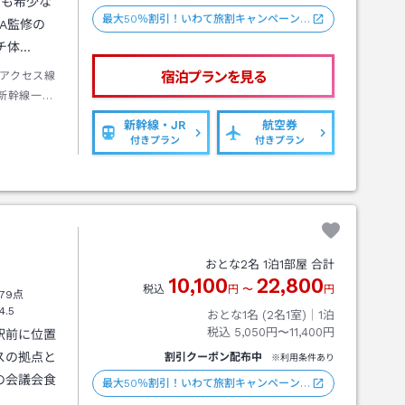
でも希少な
最大50％割引！いわて旅割キャンペーン…
TA監修の
ンチ体…
宿泊プランを見る
アクセス線
新幹線一ノ
新幹線・JR
航空券
付きプラン
付きプラン
おとな
2
名
1
泊
1
部屋 合計
10,100
22,800
税込
円
〜
円
79点
4.5
おとな1名 (
2
名1室)｜
1
泊
税込
5,050円〜11,400円
駅前に位置
スの拠点と
割引クーポン配布中
※利用条件あり
の会議会食
最大50％割引！いわて旅割キャンペーン…