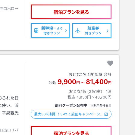
西口出口→
宿泊プランを見る
新幹線・JR
航空券
付きプラン
付きプラン
おとな
2
名
1
泊
1
部屋 合計
9,900
81,400
税込
円
〜
円
おとな1名 (
2
名1室)｜
1
泊
税込
4,950円〜40,700円
彩られた日
に使い、渓
割引クーポン配布中
※利用条件あり
。平泉観光
最大50％割引！いわて旅割キャンペーン…
口出口→バ
宿泊プランを見る