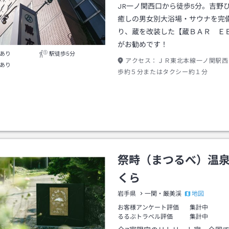
JR一ノ関西口から徒歩5分。吉野
癒しの男女別大浴場・サウナを完
り、蔵を改装した【蔵ＢＡＲ Ｅ
がお勧めです！
あり
駅徒歩5分
アクセス：
ＪＲ東北本線一ノ関駅西
あり
歩約５分またはタクシー約１分
祭畤（まつるべ）温
くら
地図
岩手県
一関・厳美渓
お客様アンケート評価
集計中
るるぶトラベル評価
集計中