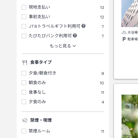
現地支払い
13
事前支払い
12
JTBトラベルギフト利用可
7
大浴場
たびたびバンク利用可
7
駐車場
もっと見る
食事タイプ
夕食/朝食付き
9
朝食のみ
10
食事なし
11
夕食のみ
4
禁煙・喫煙
禁煙ルーム
11