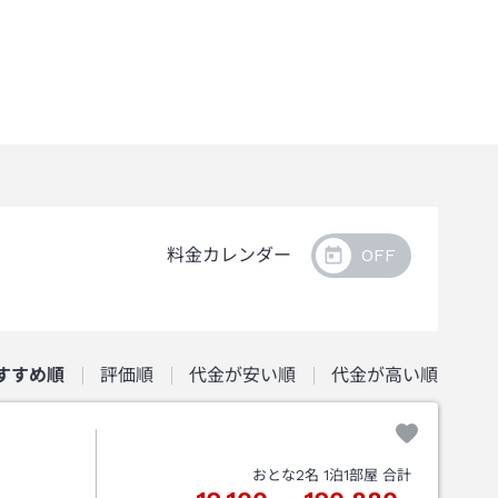
料金カレンダー
すすめ順
評価順
代金が安い順
代金が高い順
おとな
2
名
1
泊
1
部屋 合計