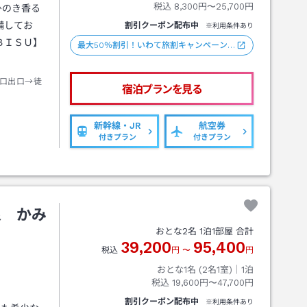
税込
8,300円〜25,700円
ひのき香る
備してお
割引クーポン配布中
※利用条件あり
ＢＩＳＵ】
最大50％割引！いわて旅割キャンペーン…
口出口→徒
宿泊プランを見る
新幹線・JR
航空券
付きプラン
付きプラン
泉 かみ
おとな
2
名
1
泊
1
部屋 合計
39,200
95,400
税込
円
〜
円
おとな1名 (
2
名1室)｜
1
泊
税込
19,600円〜47,700円
割引クーポン配布中
※利用条件あり