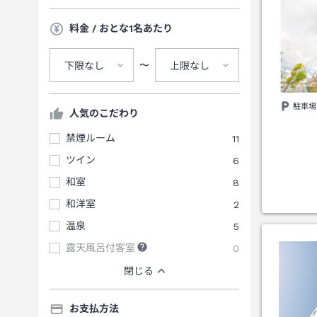
料金 / おとな1名あたり
〜
下限なし
上限なし
駐車場
人気のこだわり
禁煙ルーム
11
ツイン
6
和室
8
和洋室
2
温泉
5
露天風呂付客室
0
閉じる
お支払方法