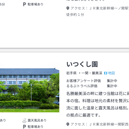
5分
駐車場あり
アクセス：
ＪＲ東北新幹線一ノ関駅
徒歩約１分
いつくし園
地図
岩手県
一関・厳美渓
お客様アンケート評価
集計中
るるぶトラベル評価
集計中
名勝厳美渓の畔に建つ当館は花に
本の宿。料理は地元の素材を贅沢
流に面した温泉と露天風呂は格別
の拠点に最適です。
あり
露天風呂あり
アクセス：
ＪＲ東北新幹線一関駅西
駐車場あり