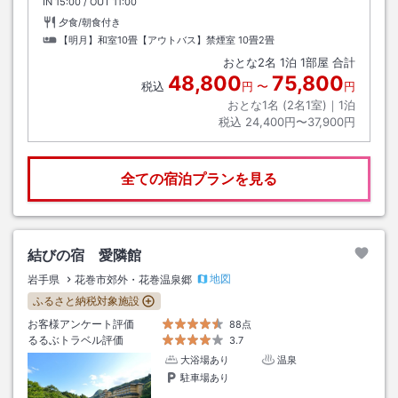
IN
チェックイン
15:00
/ OUT
チェックアウト
11:00
夕食/朝食付き
【明月】和室10畳【アウトバス】禁煙室
10畳2畳
おとな
2
名
1
泊
1
部屋 合計
48,800
75,800
税込
円
〜
円
おとな1名 (
2
名1室)｜
1
泊
税込
24,400円〜37,900円
全ての宿泊プランを見る
結びの宿 愛隣館
地図
岩手県
花巻市郊外・花巻温泉郷
ふるさと納税対象施設
お客様アンケート評価
88点
るるぶトラベル評価
3.7
大浴場あり
温泉
駐車場あり