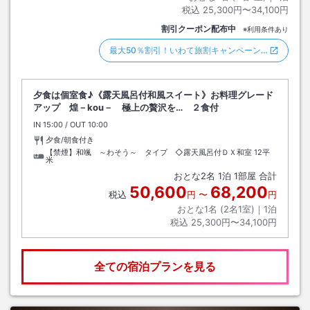
税込
25,300円〜34,100円
割引クーポン配布中
※利用条件あり
最大50％割引！いわて旅割キャンペーン…
夕食は個室食♪《露天風呂付和風スイート》お料理グレード
アップ 煌－kou－ 極上の贅沢を… ２食付
IN
チェックイン
15:00
/ OUT
チェックアウト
10:00
夕食/朝食付き
【禁煙】和颯 ～わそう～ タイプ ◇露天風呂付ＤＸ和室
12平
米
おとな
2
名
1
泊
1
部屋 合計
50,600
68,200
税込
円
〜
円
おとな1名 (
2
名1室)｜
1
泊
税込
25,300円〜34,100円
全ての宿泊プランを見る