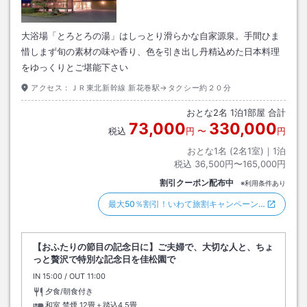
大浴場「とろとろの湯」はしっとり滑らかな自家源泉。手間ひま
惜しまず旬の素材の味や香り、色を引き出し丹精込めた日本料理
をゆっくりとご堪能下さい
アクセス：
ＪＲ東北新幹線 新花巻駅→タクシー約２０分
おとな
2
名
1
泊
1
部屋 合計
73,000
330,000
税込
円
〜
円
おとな1名 (
2
名1室)｜
1
泊
税込
36,500円〜165,000円
割引クーポン配布中
※利用条件あり
最大50％割引！いわて旅割キャンペーン…
【おふたりの節目の記念日に】ご夫婦で、大切な人と、ちょ
っと贅沢で特別な記念日を佳松園で
IN
チェックイン
15:00
/ OUT
チェックアウト
11:00
夕食/朝食付き
和室 禁煙
12畳＋踏込4.5畳