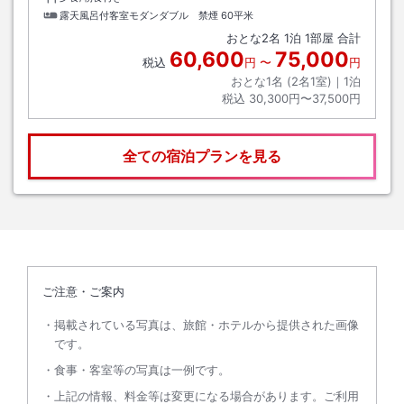
露天風呂付客室モダンダブル 禁煙
60平米
おとな
2
名
1
泊
1
部屋 合計
60,600
75,000
税込
円
〜
円
おとな1名 (
2
名1室)｜
1
泊
税込
30,300円〜37,500円
全ての宿泊プランを見る
ご注意・ご案内
掲載されている写真は、旅館・ホテルから提供された画像
です。
食事・客室等の写真は一例です。
上記の情報、料金等は変更になる場合があります。ご利用