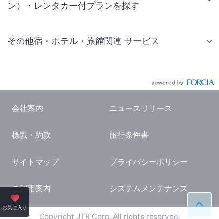
ン）・レンタカー付プランを探す
その他宿・ホテル・旅館関連 サービス
国内旅行・国内ツアー
JR・新幹線付きツアー
航空券付きツアー
会社案内
ニュースリリース
現地観光・レジャーチケット
標識・約款
旅行条件書
国内観光ガイド
旅行・観光情報
サイトマップ
プライバシーポリシー
ご利用案内
システムメンテナンス
ペー
お気に入り
Copyright JTB Corp. All rights reserved.