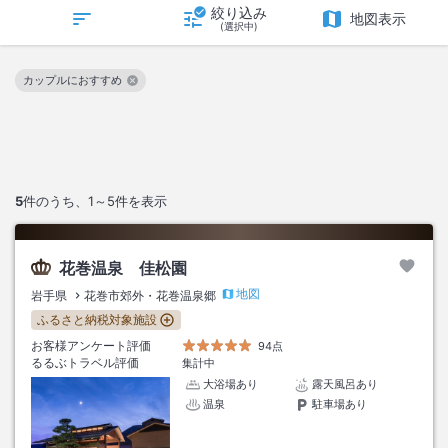
絞り込み
地図表示
(選択中)
カップルにおすすめ
この絞り込み条件を解除
5
件のうち、
1～5
件を表示
花巻温泉 佳松園
地図
岩手県
花巻市郊外・花巻温泉郷
ふるさと納税対象施設
お客様アンケート評価
94点
るるぶトラベル評価
集計中
大浴場あり
露天風呂あり
温泉
駐車場あり