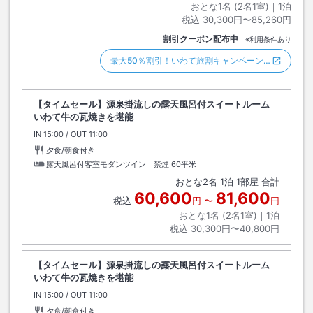
おとな1名 (
2
名1室)｜
1
泊
税込
30,300円〜85,260円
割引クーポン配布中
※利用条件あり
最大50％割引！いわて旅割キャンペーン…
【タイムセール】源泉掛流しの露天風呂付スイートルーム
いわて牛の瓦焼きを堪能
IN
チェックイン
15:00
/ OUT
チェックアウト
11:00
夕食/朝食付き
露天風呂付客室モダンツイン 禁煙
60平米
おとな
2
名
1
泊
1
部屋 合計
60,600
81,600
税込
円
〜
円
おとな1名 (
2
名1室)｜
1
泊
税込
30,300円〜40,800円
【タイムセール】源泉掛流しの露天風呂付スイートルーム
いわて牛の瓦焼きを堪能
IN
チェックイン
15:00
/ OUT
チェックアウト
11:00
夕食/朝食付き