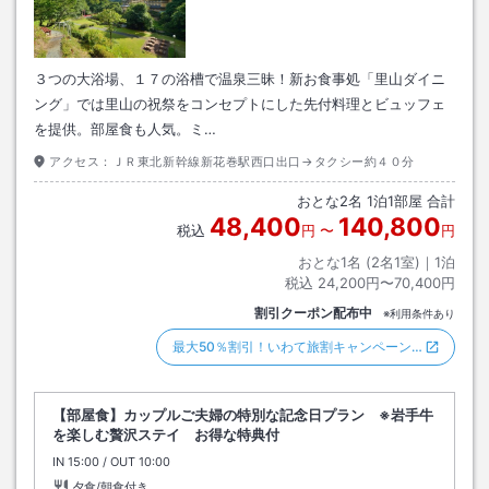
３つの大浴場、１７の浴槽で温泉三昧！新お食事処「里山ダイニ
ング」では里山の祝祭をコンセプトにした先付料理とビュッフェ
を提供。部屋食も人気。ミ…
アクセス：
ＪＲ東北新幹線新花巻駅西口出口→タクシー約４０分
おとな
2
名
1
泊
1
部屋 合計
48,400
140,800
税込
円
〜
円
おとな1名 (
2
名1室)｜
1
泊
税込
24,200円〜70,400円
割引クーポン配布中
※利用条件あり
最大50％割引！いわて旅割キャンペーン…
【部屋食】カップルご夫婦の特別な記念日プラン ※岩手牛
を楽しむ贅沢ステイ お得な特典付
IN
チェックイン
15:00
/ OUT
チェックアウト
10:00
夕食/朝食付き