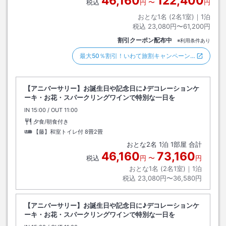
46,160
122,400
税込
円
〜
円
おとな1名 (
2
名1室)｜
1
泊
税込
23,080円〜61,200円
割引クーポン配布中
※利用条件あり
最大50％割引！いわて旅割キャンペーン…
【アニバーサリー】お誕生日や記念日に♪デコレーションケ
ーキ・お花・スパークリングワインで特別な一日を
IN
チェックイン
15:00
/ OUT
チェックアウト
11:00
夕食/朝食付き
【藤】和室トイレ付
8畳2畳
おとな
2
名
1
泊
1
部屋 合計
46,160
73,160
税込
円
〜
円
おとな1名 (
2
名1室)｜
1
泊
税込
23,080円〜36,580円
【アニバーサリー】お誕生日や記念日に♪デコレーションケ
ーキ・お花・スパークリングワインで特別な一日を