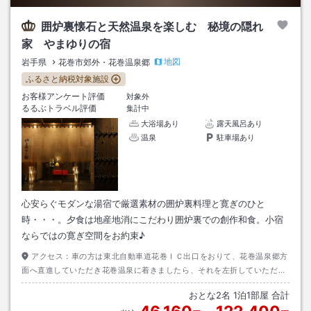
囲炉裏懐石と天然温泉を楽しむ 秘境の隠れ
家 やまゆりの宿
地図
岩手県
花巻市郊外・花巻温泉郷
ふるさと納税対象施設
お客様アンケート評価
対象外
るるぶトラベル評価
集計中
大浴場あり
露天風呂あり
温泉
駐車場あり
心安らぐモダンな湯宿で厳選素材の囲炉裏料理と寛ぎのひと
時・・・。夕食は地産地消にこだわり囲炉裏での創作和食。小宿
ならではの寛ぎ空間をお約束♪
アクセス：
車の方は東北自動車道花巻ＩＣ出口をおりて、花巻温泉郷方
面へ直進していただき花巻温泉に着きましたら、それを左折していただき
道なりに進んでいただくと当館はございます。
おとな
2
名
1
泊
1
部屋 合計