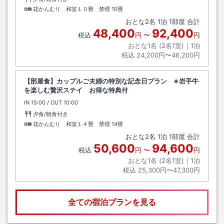
花かんむり 和室１０畳 禁煙
10畳
おとな
2
名
1
泊
1
部屋 合計
48,400
92,400
税込
円
〜
円
おとな1名 (
2
名1室)｜
1
泊
税込
24,200円〜46,200円
【部屋食】カップルご夫婦の特別な記念日プラン ※岩手牛
を楽しむ贅沢ステイ お得な特典付
IN
チェックイン
15:00
/ OUT
チェックアウト
10:00
夕食/朝食付き
花かんむり 和室１４畳 禁煙
14畳
おとな
2
名
1
泊
1
部屋 合計
50,600
94,600
税込
円
〜
円
おとな1名 (
2
名1室)｜
1
泊
税込
25,300円〜47,300円
全ての宿泊プランを見る