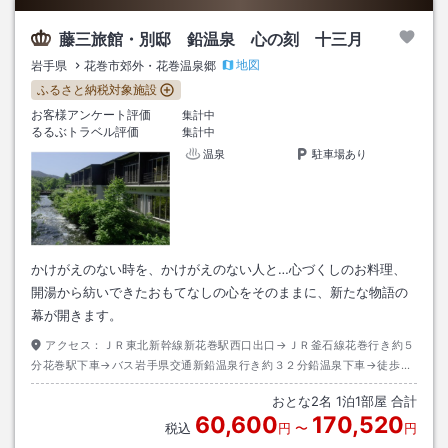
藤三旅館・別邸 鉛温泉 心の刻 十三月
地図
岩手県
花巻市郊外・花巻温泉郷
ふるさと納税対象施設
お客様アンケート評価
集計中
るるぶトラベル評価
集計中
温泉
駐車場あり
かけがえのない時を、かけがえのない人と…心づくしのお料理、
開湯から紡いできたおもてなしの心をそのままに、新たな物語の
幕が開きます。
アクセス：
ＪＲ東北新幹線新花巻駅西口出口→ＪＲ釜石線花巻行き約５
分花巻駅下車→バス岩手県交通新鉛温泉行き約３２分鉛温泉下車→徒歩約
３分
おとな
2
名
1
泊
1
部屋 合計
60,600
170,520
税込
円
〜
円