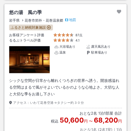
悠の湯 風の季
地図
岩手県
花巻市郊外・花巻温泉郷
ふるさと納税対象施設
お客様アンケート評価
87点
るるぶトラベル評価
4.1
大浴場あり
露天風呂あり
温泉
駐車場あり
シックな空間が日常から離れくつろぎの世界へ誘う。開放感溢れ
る空間はまるで風がそよいでいるかのような心地よさ。大切な人
と大切な季をお過し下さい
アクセス：
いわて花巻空港→タクシー約３０分
おとな
2
名
1
泊
1
部屋 合計
50,600
68,200
税込
円
〜
円
おとな1名 (
2
名1室)｜
1
泊