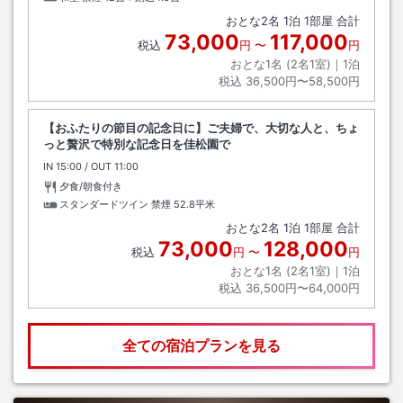
おとな
2
名
1
泊
1
部屋 合計
73,000
117,000
税込
円
〜
円
おとな1名 (
2
名1室)｜
1
泊
税込
36,500円〜58,500円
【おふたりの節目の記念日に】ご夫婦で、大切な人と、ちょ
っと贅沢で特別な記念日を佳松園で
IN
チェックイン
15:00
/ OUT
チェックアウト
11:00
夕食/朝食付き
スタンダードツイン 禁煙
52.8平米
おとな
2
名
1
泊
1
部屋 合計
73,000
128,000
税込
円
〜
円
おとな1名 (
2
名1室)｜
1
泊
税込
36,500円〜64,000円
全ての宿泊プランを見る