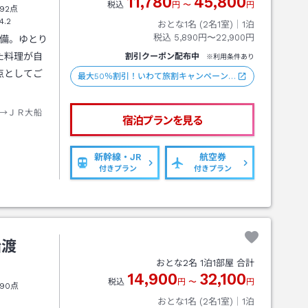
11,780
45,800
税込
円
〜
円
92点
4.2
おとな1名 (
2
名1室)｜
1
泊
税込
5,890円〜22,900円
完備。ゆとり
た料理が自
割引クーポン配布中
※利用条件あり
点としてご
最大50％割引！いわて旅割キャンペーン…
→ＪＲ大船
宿泊プランを見る
新幹線・JR
航空券
付きプラン
付きプラン
船渡
おとな
2
名
1
泊
1
部屋 合計
14,900
32,100
税込
円
〜
円
90点
おとな1名 (
2
名1室)｜
1
泊