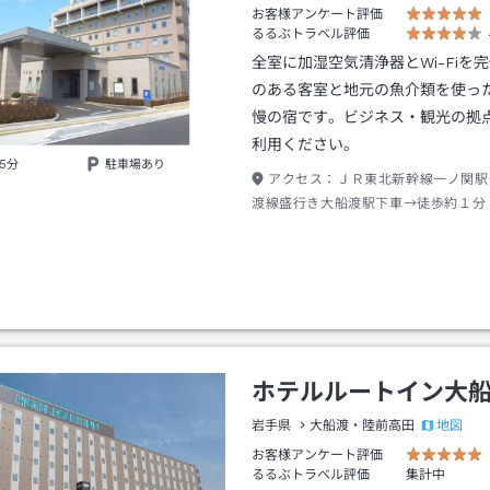
お客様アンケート評価
るるぶトラベル評価
全室に加湿空気清浄器とWi-Fiを
のある客室と地元の魚介類を使っ
慢の宿です。ビジネス・観光の拠
利用ください。
5分
駐車場あり
アクセス：
ＪＲ東北新幹線一ノ関駅
渡線盛行き大船渡駅下車→徒歩約１分
ホテルルートイン大
地図
岩手県
大船渡・陸前高田
お客様アンケート評価
るるぶトラベル評価
集計中