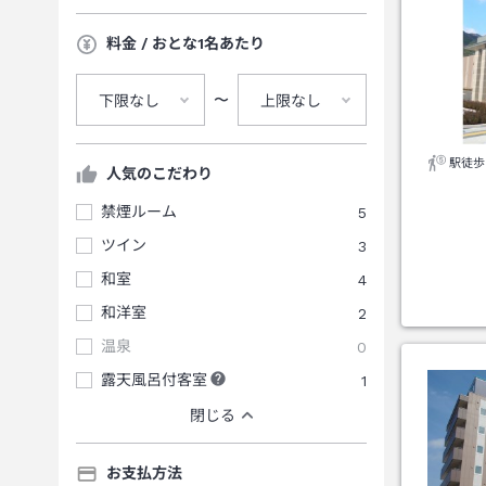
料金 / おとな1名あたり
〜
下限なし
上限なし
駅徒歩
人気のこだわり
禁煙ルーム
5
ツイン
3
和室
4
和洋室
2
温泉
0
露天風呂付客室
1
閉じる
お支払方法