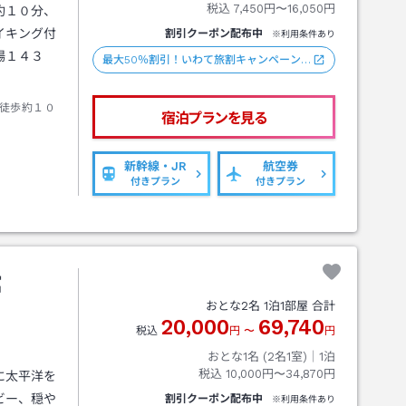
税込
7,450円〜16,050円
約１０分、
イキング付
割引クーポン配布中
※利用条件あり
場１４３
最大50％割引！いわて旅割キャンペーン…
徒歩約１０
宿泊プランを見る
新幹線・JR
航空券
付きプラン
付きプラン
館
おとな
2
名
1
泊
1
部屋 合計
20,000
69,740
税込
円
〜
円
おとな1名 (
2
名1室)｜
1
泊
税込
10,000円〜34,870円
に太平洋を
ビー、穏や
割引クーポン配布中
※利用条件あり