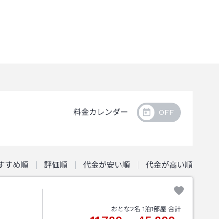
料金カレンダー
すすめ順
評価順
代金が安い順
代金が高い順
おとな
2
名
1
泊
1
部屋 合計