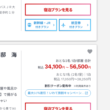
バスＪＲ大
宿泊プランを見る
徒歩約１分
新幹線・JR
航空券
付きプラン
付きプラン
別邸 海
おとな
2
名
1
泊
1
部屋 合計
34,100
56,500
税込
円
〜
円
おとな1名 (
2
名1室)｜
1
泊
税込
17,050円〜28,250円
割引クーポン配布中
※利用条件あり
部屋や風呂か
最大50％割引！いわて旅割キャンペーン…
沖】で揚がる
しゃい
宿泊プランを見る
から車で90