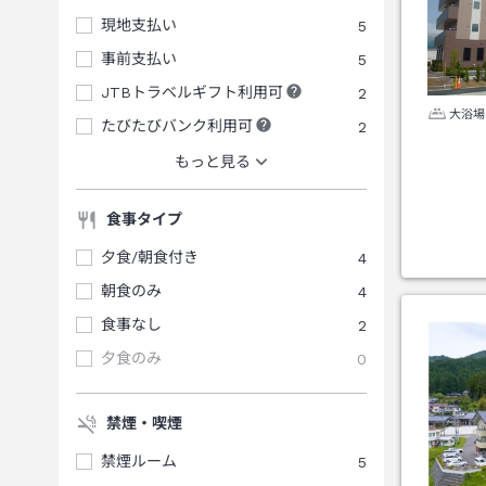
現地支払い
5
事前支払い
5
JTBトラベルギフト利用可
2
大浴場
たびたびバンク利用可
2
もっと見る
食事タイプ
夕食/朝食付き
4
朝食のみ
4
食事なし
2
夕食のみ
0
禁煙・喫煙
禁煙ルーム
5