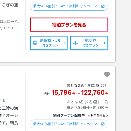
すらぎの空
最大50％割引！いわて旅割キャンペーン…
口出口→バ
宿泊プランを見る
約１２０分
ら釜石行き
新幹線・JR
航空券
付きプラン
付きプラン
おとな
2
名
1
泊
1
部屋 合計
15,796
122,760
税込
円
〜
円
4.6
おとな1名 (
2
名1室)｜
1
泊
税込
7,898円〜61,380円
と三陸の海
洋とオーシ
割引クーポン配布中
※利用条件あり
です。朝食
最大50％割引！いわて旅割キャンペーン…