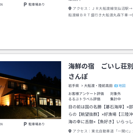
AN
駐車場あり
アクセス：
ＪＲ大船渡線気仙沼駅→
船渡線ＢＲＴ盛行き大船渡丸森下車→
海鮮の宿 ごいし荘
さんぽ
地図
岩手県
大船渡・陸前高田
お客様アンケート評価
対象外
るるぶトラベル評価
集計中
目の前は国の名勝【碁石海岸】×
らの【眺望抜群】×好漁場【三陸
海の幸に舌鼓×【魚好き】いらっ
AN
駐車場あり
アクセス：
東北自動車道「一関IC」