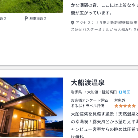
かな潮騒の音、ここには上質なや
間が広がっています。
あり
駐車場あり
アクセス：
ＪＲ東北新幹線盛岡駅東
ス盛岡バスターミナルから大船渡行き
サンリア前下車→私鉄三陸鉄道盛駅か
約１１分綾里駅下車→徒歩約１５分
大船渡温泉
地図
岩手県
大船渡・陸前高田
お客様アンケート評価
対象外
るるぶトラベル評価
大船渡湾を見渡す絶景！天然温泉
の幸満喫！露天風呂から望む太平
ャンビュー客室からの眺めは圧巻
は無料