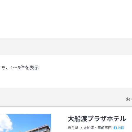
うち、
1～5
件を表示
お
大船渡プラザホテル
地図
岩手県
大船渡・陸前高田