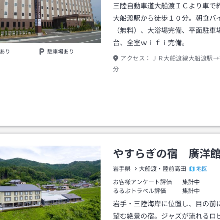
三陸自動車道大船渡ＩＣより車で
大船渡駅から徒歩１０分。朝食バ
（無料）、大浴場完備、平面駐車
台、全室ｗｉｆｉ完備。
あり
駐車場あり
アクセス：
ＪＲ大船渡線大船渡駅→
分
やすらぎの宿 廣洋
地図
岩手県
大船渡・陸前高田
お客様アンケート評価
集計中
るるぶトラベル評価
集計中
岩手・三陸海岸に位置し、目の前
望む絶景の宿。ジャズが流れるロ