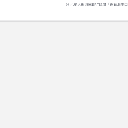
分／JR大船渡線BRT区間「碁石海岸
で10分