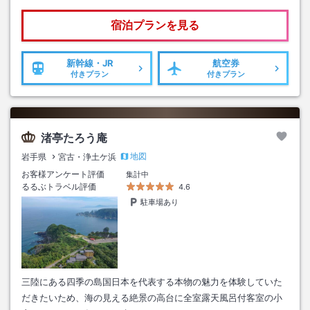
宿泊プランを見る
新幹線・JR
航空券
付きプラン
付きプラン
渚亭たろう庵
地図
岩手県
宮古・浄土ケ浜
お客様アンケート評価
集計中
るるぶトラベル評価
4.6
駐車場あり
三陸にある四季の島国日本を代表する本物の魅力を体験していた
だきたいため、海の見える絶景の高台に全室露天風呂付客室の小