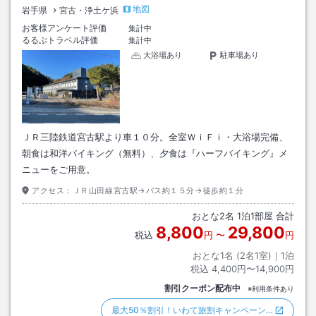
地図
岩手県
宮古・浄土ケ浜
お客様アンケート評価
集計中
るるぶトラベル評価
集計中
大浴場あり
駐車場あり
ＪＲ三陸鉄道宮古駅より車１０分。全室ＷｉＦｉ・大浴場完備、
朝食は和洋バイキング（無料）、夕食は『ハーフバイキング』メ
ニューをご用意。
アクセス：
ＪＲ山田線宮古駅→バス約１５分→徒歩約１分
おとな
2
名
1
泊
1
部屋 合計
8,800
29,800
税込
円
〜
円
おとな1名 (
2
名1室)｜
1
泊
税込
4,400円〜14,900円
割引クーポン配布中
※利用条件あり
最大50％割引！いわて旅割キャンペーン…