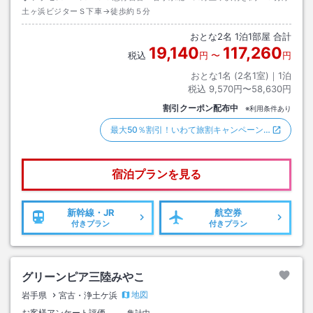
土ヶ浜ビジターＳ下車→徒歩約５分
おとな
2
名
1
泊
1
部屋 合計
19,140
117,260
税込
円
〜
円
おとな1名 (
2
名1室)｜
1
泊
税込
9,570円〜58,630円
割引クーポン配布中
※利用条件あり
最大50％割引！いわて旅割キャンペーン…
宿泊プランを見る
新幹線・JR
航空券
付きプラン
付きプラン
グリーンピア三陸みやこ
地図
岩手県
宮古・浄土ケ浜
お客様アンケート評価