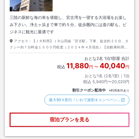
三陸の新鮮な海の幸を堪能し、宮古湾を一望する大浴場をお楽し
み下さい。浄土ヶ浜まで車で約５分。徒歩圏内には道の駅も。ビ
ジネスに観光に最適です
アクセス：
【ＪＲ利用】ＪＲ山田線「宮古駅」下車、徒歩約２５分、タ
クシー約７分料金１５００円程度（２０２４年４月現在）【自動車利用】
東北自動車道「盛岡南I．C」より国道１０６号線。目標物：ローソン鍬ヶ
おとな
2
名
1
泊
1
部屋 合計
崎上町店
11,880
40,040
税込
円
〜
円
おとな1名 (
2
名1室)｜
1
泊
税込
5,940円〜20,020円
割引クーポン配布中
※利用条件あり
最大50％割引！いわて旅割キャンペーン…
宿泊プランを見る