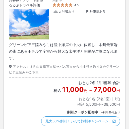
集計中
るるぶトラベル評価
4.5
大浴場あり
駐車場あり
グリーンピア三陸みやこは陸中海岸の中央に位置し、本州最東端
の街にあるホテルで全室から雄大な太平洋と朝陽がご覧になれま
す。
アクセス：
ＪＲ山田線宮古駅→バス宮古から小本行き約４３分グリーン
ピア三陸みやこ下車
おとな
2
名
1
泊
1
部屋 合計
11,000
77,000
税込
円
〜
円
おとな1名 (
2
名1室)｜
1
泊
税込
5,500円〜38,500円
割引クーポン配布中
※利用条件あり
最大50％割引！いわて旅割キャンペーン…