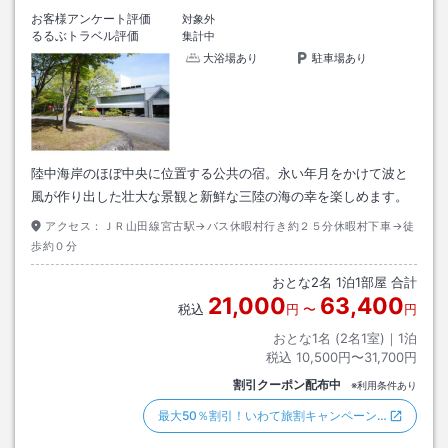
お客様アンケート評価
対象外
るるぶトラベル評価
集計中
大浴場あり
駐車場あり
陸中海岸のほぼ中央に位置する公共の宿。永い年月をかけて波と
風が作り出した壮大な景観と新鮮な三陸の海の幸を楽しめます。
アクセス：
ＪＲ山田線宮古駅→バス休暇村行き約２５分休暇村下車→徒
歩約０分
おとな
2
名
1
泊
1
部屋 合計
21,000
63,400
税込
円
〜
円
おとな1名 (
2
名1室)｜
1
泊
税込
10,500円〜31,700円
割引クーポン配布中
※利用条件あり
最大50％割引！いわて旅割キャンペーン…