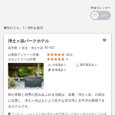
料金カレンダー
8
件のうち、
1～8
件を表示
浄土ヶ浜パークホテル
地図
岩手県
宮古・浄土ケ浜
お客様アンケート評価
85点
るるぶトラベル評価
5
大浴場あり
露天風呂あり
駐車場あり
和の景観と四季の恵みあふれる当館は、名勝「浄土ヶ浜」の高台
に位置し、浄土ヶ浜はもとより壮大な宮古湾と太平洋を眺望でき
るホテルです。
アクセス：
バス１０６急行宮古→岩手県北バス浄土ヶ浜行き約１５分浄