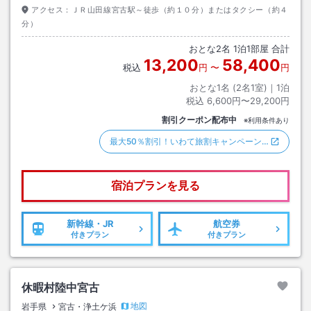
アクセス：
ＪＲ山田線宮古駅～徒歩（約１０分）またはタクシー（約４
分）
おとな
2
名
1
泊
1
部屋 合計
13,200
58,400
税込
円
〜
円
おとな1名 (
2
名1室)｜
1
泊
税込
6,600円〜29,200円
割引クーポン配布中
※利用条件あり
最大50％割引！いわて旅割キャンペーン…
宿泊プランを見る
新幹線・JR
航空券
付きプラン
付きプラン
休暇村陸中宮古
地図
岩手県
宮古・浄土ケ浜