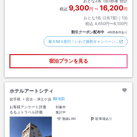
おとな
2
名
1
泊
1
部屋 合計
9,300
16,200
税込
円
〜
円
おとな1名 (
2
名1室)｜
1
泊
税込
4,650円〜8,100円
割引クーポン配布中
※利用条件あり
最大50％割引！いわて旅割キャンペーン…
宿泊プランを見る
ホテルアートシティ
地図
岩手県
宮古・浄土ケ浜
お客様アンケート評価
対象外
るるぶトラベル評価
集計中
無線LAN
駐車場あり