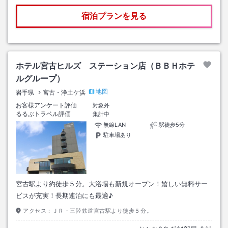
宿泊プランを見る
ホテル宮古ヒルズ ステーション店（ＢＢＨホテ
ルグループ）
地図
岩手県
宮古・浄土ケ浜
お客様アンケート評価
対象外
るるぶトラベル評価
集計中
無線LAN
駅徒歩5分
駐車場あり
宮古駅より約徒歩５分。大浴場も新規オープン！嬉しい無料サー
ビスが充実！長期連泊にも最適♪
アクセス：
ＪＲ・三陸鉄道宮古駅より徒歩５分。