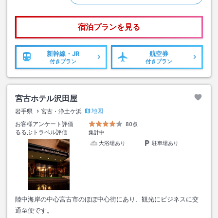
宿泊プランを見る
新幹線・JR
航空券
付きプラン
付きプラン
宮古ホテル沢田屋
地図
岩手県
宮古・浄土ケ浜
お客様アンケート評価
80点
るるぶトラベル評価
集計中
大浴場あり
駐車場あり
陸中海岸の中心宮古市のほぼ中心街にあり、観光にビジネスに交
通至便です。