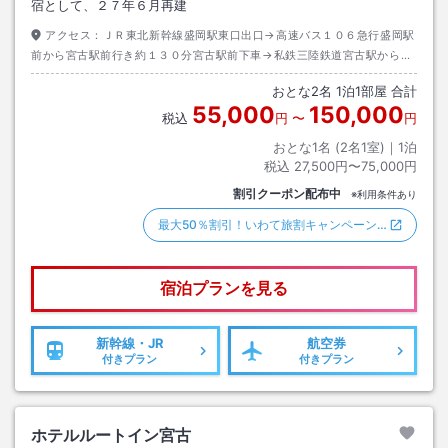
宿として、２７年６月再建
アクセス：
ＪＲ東北新幹線盛岡駅東口出口→高速バス１０６急行盛岡駅
前から宮古駅前行き約１３０分宮古駅前下車→私鉄三陸鉄道宮古駅から久
慈行き約２０分新田老駅下車→徒歩約４０分またはタクシー約５分
おとな
2
名
1
泊
1
部屋 合計
55,000
150,000
税込
円
〜
円
おとな1名 (
2
名1室)｜
1
泊
税込
27,500円〜75,000円
割引クーポン配布中
※利用条件あり
最大50％割引！いわて旅割キャンペーン…
宿泊プランを見る
新幹線・JR
航空券
付きプラン
付きプラン
ホテルルートイン宮古