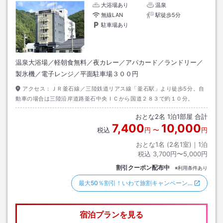
大浴場あり
温泉
無線LAN
駅徒歩5分
駐車場あり
温泉大浴場／軽朝食無料／夜カレー／アパカード／ランドリー／
製氷機／電子レンジ／平面駐車場３００円
アクセス：
ＪＲ釜石線／三陸鉄道リアス線「釜石駅」より徒歩5分。自
動車の場合は三陸沿岸道路釜石中央ＩＣから国道２８３で約１０分。
おとな
2
名
1
泊
1
部屋 合計
7,400
10,000
税込
円
〜
円
おとな1名 (
2
名1室)｜
1
泊
税込
3,700円〜5,000円
割引クーポン配布中
※利用条件あり
最大50％割引！いわて旅割キャンペーン…
宿泊プランを見る