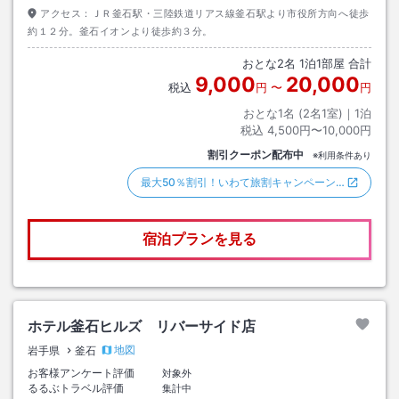
アクセス：
ＪＲ釜石駅・三陸鉄道リアス線釜石駅より市役所方向へ徒歩
約１２分。釜石イオンより徒歩約３分。
おとな
2
名
1
泊
1
部屋 合計
9,000
20,000
税込
円
〜
円
おとな1名 (
2
名1室)｜
1
泊
税込
4,500円〜10,000円
割引クーポン配布中
※利用条件あり
最大50％割引！いわて旅割キャンペーン…
宿泊プランを見る
ホテル釜石ヒルズ リバーサイド店
地図
岩手県
釜石
お客様アンケート評価
対象外
るるぶトラベル評価
集計中