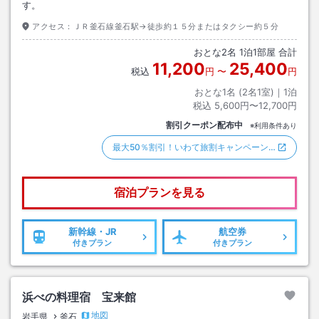
す。
アクセス：
ＪＲ釜石線釜石駅→徒歩約１５分またはタクシー約５分
おとな
2
名
1
泊
1
部屋 合計
11,200
25,400
税込
円
〜
円
おとな1名 (
2
名1室)｜
1
泊
税込
5,600円〜12,700円
割引クーポン配布中
※利用条件あり
最大50％割引！いわて旅割キャンペーン…
宿泊プランを見る
新幹線・JR
航空券
付きプラン
付きプラン
浜べの料理宿 宝来館
地図
岩手県
釜石