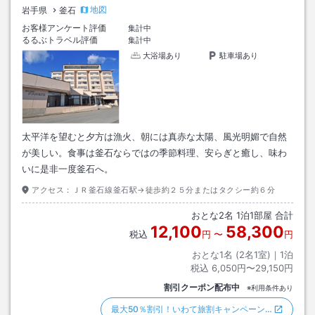
地図
岩手県
釜石
お客様アンケート評価
集計中
るるぶトラベル評価
集計中
大浴場あり
駐車場あり
太平洋を望むと夕方は漁火、朝には真赤な太陽、風光明媚で自然
が美しい。食事は釜石ならではの季節料理、安らぎと癒し、味わ
いに是非一度釜石へ。
アクセス：
ＪＲ釜石線釜石駅→徒歩約２５分またはタクシー約６分
おとな
2
名
1
泊
1
部屋 合計
12,100
58,300
税込
円
〜
円
おとな1名 (
2
名1室)｜
1
泊
税込
6,050円〜29,150円
割引クーポン配布中
※利用条件あり
最大50％割引！いわて旅割キャンペーン…