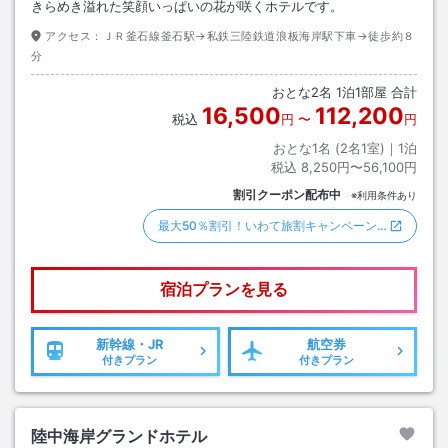
きらめき溢れた笑顔いっぱいの花が咲くホテルです。
アクセス：
ＪＲ釜石線釜石駅→私鉄三陸鉄道浪板海岸駅下車→徒歩約８
分
おとな
2
名
1
泊
1
部屋 合計
16,500
112,200
税込
円
〜
円
おとな1名 (
2
名1室)｜
1
泊
税込
8,250円〜56,100円
割引クーポン配布中
※利用条件あり
最大50％割引！いわて旅割キャンペーン…
宿泊プランを見る
新幹線・JR
航空券
付きプラン
付きプラン
陸中海岸グランドホテル