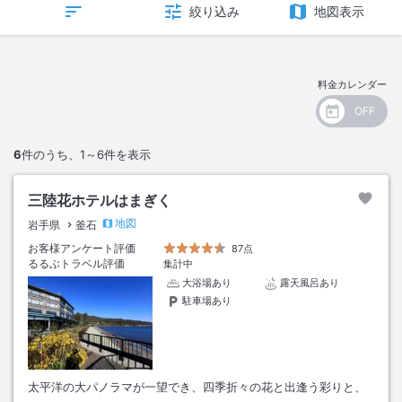
絞り込み
地図表示
料金カレンダー
6
件のうち、
1～6
件を表示
三陸花ホテルはまぎく
地図
岩手県
釜石
お客様アンケート評価
87点
るるぶトラベル評価
集計中
大浴場あり
露天風呂あり
駐車場あり
太平洋の大パノラマが一望でき、四季折々の花と出逢う彩りと、