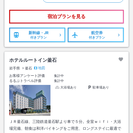
宿泊プランを見る
新幹線・JR
航空券
付きプラン
付きプラン
ホテルルートイン釜石
地図
岩手県
釜石
お客様アンケート評価
集計中
るるぶトラベル評価
集計中
大浴場あり
駐車場あり
ＪＲ釜石線、三陸鉄道釜石駅より車で５分。全室ｗｉｆｉ・大浴
場完備、朝食は和洋バイキングをご用意、ロングステイに最適で