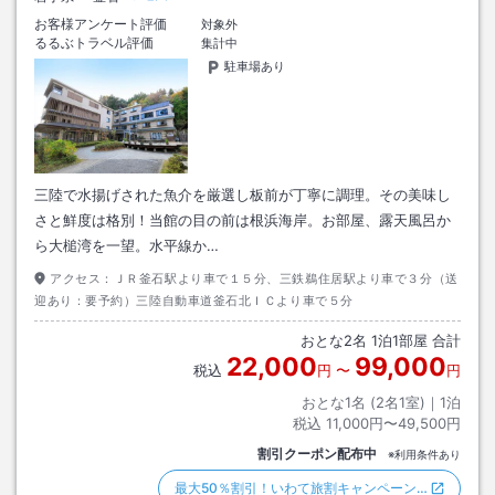
お客様アンケート評価
対象外
るるぶトラベル評価
集計中
駐車場あり
三陸で水揚げされた魚介を厳選し板前が丁寧に調理。その美味し
さと鮮度は格別！当館の目の前は根浜海岸。お部屋、露天風呂か
ら大槌湾を一望。水平線か…
アクセス：
ＪＲ釜石駅より車で１５分、三鉄鵜住居駅より車で３分（送
迎あり：要予約）三陸自動車道釜石北ＩＣより車で５分
おとな
2
名
1
泊
1
部屋 合計
22,000
99,000
税込
円
〜
円
おとな1名 (
2
名1室)｜
1
泊
税込
11,000円〜49,500円
割引クーポン配布中
※利用条件あり
最大50％割引！いわて旅割キャンペーン…