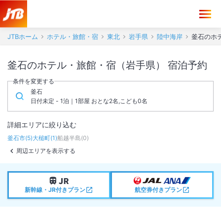
JTBホーム
ホテル・旅館・宿
東北
岩手県
陸中海岸
釜石のホ
釜石のホテル・旅館・宿（岩手県） 宿泊予約
条件を変更する
釜石
日付未定 - 1泊｜1部屋 おとな2名,こども0名
詳細エリアに絞り込む
釜石市
(
5
)
大槌町
(
1
)
船越半島
(
0
)
周辺エリアを表示する
新幹線・JR付きプラン
航空券付きプラン