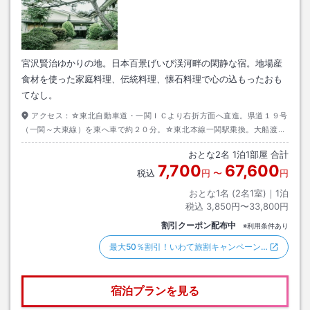
宮沢賢治ゆかりの地。日本百景げいび渓河畔の閑静な宿。地場産
食材を使った家庭料理、伝統料理、懐石料理で心の込もったおも
てなし。
アクセス：
☆東北自動車道・一関ＩＣより右折方面へ直進。県道１９号
（一関～大東線）を東へ車で約２０分。☆東北本線一関駅乗換。大船渡線
猊鼻渓駅下車、徒歩約７分／車約２分（一関駅下車車約２５分）
おとな
2
名
1
泊
1
部屋 合計
7,700
67,600
税込
円
〜
円
おとな1名 (
2
名1室)｜
1
泊
税込
3,850円〜33,800円
割引クーポン配布中
※利用条件あり
最大50％割引！いわて旅割キャンペーン…
宿泊プランを見る