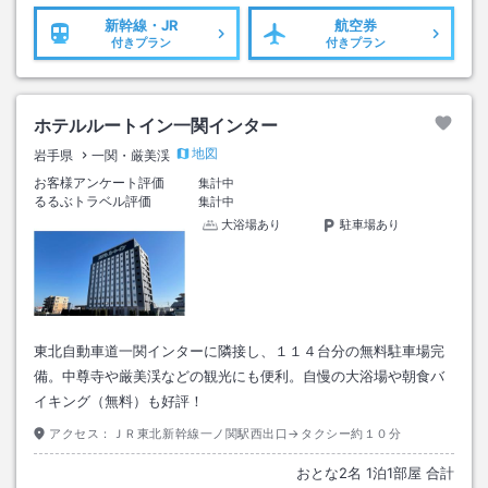
新幹線・JR
航空券
付きプラン
付きプラン
ホテルルートイン一関インター
地図
岩手県
一関・厳美渓
お客様アンケート評価
集計中
るるぶトラベル評価
集計中
大浴場あり
駐車場あり
東北自動車道一関インターに隣接し、１１４台分の無料駐車場完
備。中尊寺や厳美渓などの観光にも便利。自慢の大浴場や朝食バ
イキング（無料）も好評！
アクセス：
ＪＲ東北新幹線一ノ関駅西出口→タクシー約１０分
おとな
2
名
1
泊
1
部屋 合計