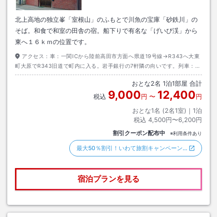
北上高地の独立峯「室根山」のふもとで川魚の宝庫「砂鉄川」の
そば。和食で和室の田舎の宿。船下りで有名な「げいび渓」から
東へ１６ｋｍの位置です。
アクセス：
車：一関ICから陸前高田市方面へ県道19号線→R343へ大東
町大原でR343旧道で町内に入る。岩手銀行の7軒隣の向いです。列車：JR
大船渡線「摺沢駅」より市営バス「大原・上内野」線「立町」バス停下車
おとな
2
名
1
泊
1
部屋 合計
徒歩約2分
9,000
12,400
税込
円
〜
円
おとな1名 (
2
名1室)｜
1
泊
税込
4,500円〜6,200円
割引クーポン配布中
※利用条件あり
最大50％割引！いわて旅割キャンペーン…
宿泊プランを見る