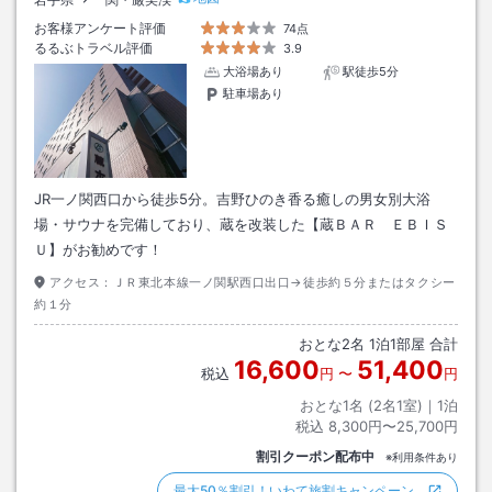
お客様アンケート評価
74点
るるぶトラベル評価
3.9
大浴場あり
駅徒歩5分
駐車場あり
JR一ノ関西口から徒歩5分。吉野ひのき香る癒しの男女別大浴
場・サウナを完備しており、蔵を改装した【蔵ＢＡＲ ＥＢＩＳ
Ｕ】がお勧めです！
アクセス：
ＪＲ東北本線一ノ関駅西口出口→徒歩約５分またはタクシー
約１分
おとな
2
名
1
泊
1
部屋 合計
16,600
51,400
税込
円
〜
円
おとな1名 (
2
名1室)｜
1
泊
税込
8,300円〜25,700円
割引クーポン配布中
※利用条件あり
最大50％割引！いわて旅割キャンペーン…