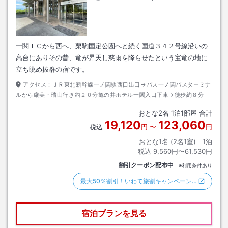
一関ＩＣから西へ、栗駒国定公園へと続く国道３４２号線沿いの
高台にありその昔、竜が昇天し慈雨を降らせたという宝竜の地に
立ち眺め抜群の宿です。
アクセス：
ＪＲ東北新幹線一ノ関駅西口出口→バス一ノ関バスターミナ
ルから厳美・瑞山行き約２０分亀の井ホテル一関入口下車→徒歩約８分
おとな
2
名
1
泊
1
部屋 合計
19,120
123,060
税込
円
〜
円
おとな1名 (
2
名1室)｜
1
泊
税込
9,560円〜61,530円
割引クーポン配布中
※利用条件あり
最大50％割引！いわて旅割キャンペーン…
宿泊プランを見る