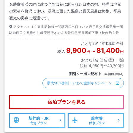
名勝厳美渓の畔に建つ当館は花に彩られた日本の宿。料理は地元
の素材を贅沢に使い、渓流に面した温泉と露天風呂は格別。平泉
観光の拠点に最適です。
アクセス：
ＪＲ東北新幹線一関駅西口出口→バス岩手県交通厳美線一関
駅前西口９番線から厳美渓行き約２５分終点渓泉閣前下車→徒歩約３分
おとな
2
名
1
泊
1
部屋 合計
9,900
81,400
税込
円
〜
円
おとな1名 (
2
名1室)｜
1
泊
税込
4,950円〜40,700円
割引クーポン配布中
※利用条件あり
最大50％割引！いわて旅割キャンペーン…
宿泊プランを見る
新幹線・JR
航空券
付きプラン
付きプラン