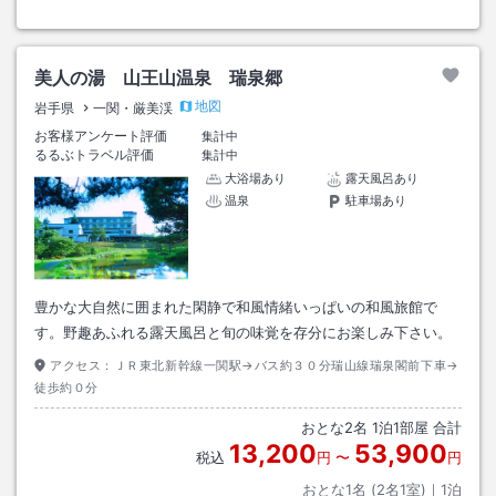
美人の湯 山王山温泉 瑞泉郷
地図
岩手県
一関・厳美渓
お客様アンケート評価
集計中
るるぶトラベル評価
集計中
大浴場あり
露天風呂あり
温泉
駐車場あり
豊かな大自然に囲まれた閑静で和風情緒いっぱいの和風旅館で
す。野趣あふれる露天風呂と旬の味覚を存分にお楽しみ下さい。
アクセス：
ＪＲ東北新幹線一関駅→バス約３０分瑞山線瑞泉閣前下車→
徒歩約０分
おとな
2
名
1
泊
1
部屋 合計
13,200
53,900
税込
円
〜
円
おとな1名 (
2
名1室)｜
1
泊