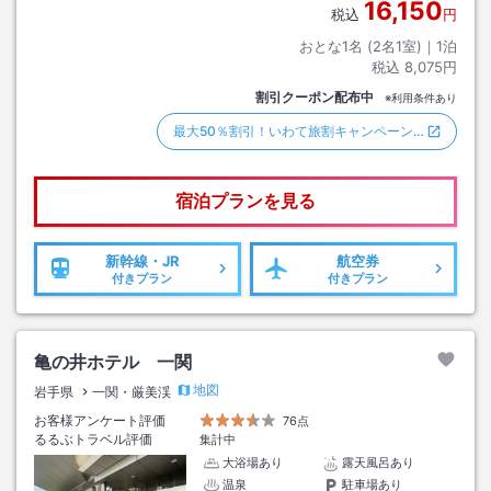
16,150
税込
円
おとな1名 (
2
名1室)｜
1
泊
税込
8,075円
割引クーポン配布中
※利用条件あり
最大50％割引！いわて旅割キャンペーン…
宿泊プランを見る
新幹線・JR
航空券
付きプラン
付きプラン
亀の井ホテル 一関
地図
岩手県
一関・厳美渓
お客様アンケート評価
76点
るるぶトラベル評価
集計中
大浴場あり
露天風呂あり
温泉
駐車場あり