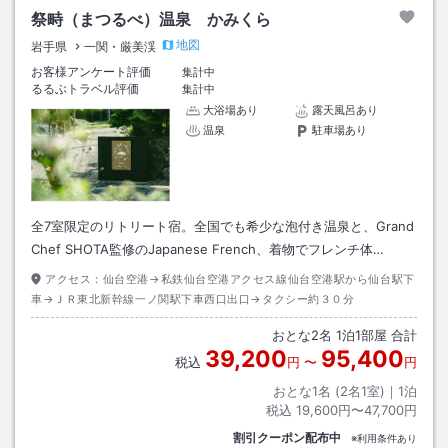
祭畤（まつるべ）温泉 かみくら
地図
岩手県
一関・厳美渓
お客様アンケート評価
集計中
るるぶトラベル評価
集計中
大浴場あり
露天風呂あり
温泉
駐車場あり
全7室限定のリトリート宿。全国でも希少な泡付き温泉と、Grand
Chef SHOTA監修のJapanese French、着物でフレンチ体…
アクセス：
仙台空港→私鉄仙台空港アクセス線仙台空港駅から仙台駅下
車→ＪＲ東北新幹線一ノ関駅下車西口出口→タクシー約３０分
おとな
2
名
1
泊
1
部屋 合計
39,200
95,400
税込
円
〜
円
おとな1名 (
2
名1室)｜
1
泊
税込
19,600円〜47,700円
割引クーポン配布中
※利用条件あり