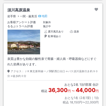
須川高原温泉
地図
岩手県
一関・厳美渓
お客様アンケート評価
対象外
るるぶトラベル評価
集計中
露天風呂あり
温泉
駐車場あり
泉質は豊かな効能の酸性泉で胃腸・婦人病・呼吸器病などにすぐ
れた効果があります。
アクセス：
ＪＲ東北新幹線一ノ関駅西口出口→バス須川温泉行き約９０
分→徒歩約０分
おとな
2
名
1
泊
1
部屋 合計
36,300
44,000
税込
円
〜
円
おとな1名 (
2
名1室)｜
1
泊
税込
18,150円〜22,000円