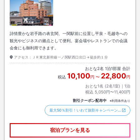
詩情豊かな岩手路の表玄関、一関駅前に位置し平泉・毛越寺への
観光やビジネスの拠点として便利。宴会場やレストランでの会議
会食にも御利用できます。
アクセス：
ＪＲ東北新幹線一ノ関駅西口出口→徒歩約１分
おとな
2
名
1
泊
1
部屋 合計
10,100
22,800
税込
円
〜
円
おとな1名 (
2
名1室)｜
1
泊
税込
5,050円〜11,400円
割引クーポン配布中
※利用条件あり
最大50％割引！いわて旅割キャンペーン…
宿泊プランを見る