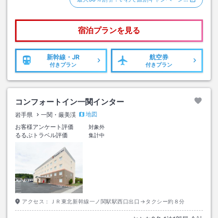
宿泊プランを見る
新幹線・JR
航空券
付きプラン
付きプラン
コンフォートイン一関インター
地図
岩手県
一関・厳美渓
お客様アンケート評価
対象外
るるぶトラベル評価
集計中
アクセス：
ＪＲ東北新幹線一ノ関駅駅西口出口→タクシー約８分