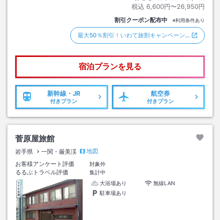
税込
6,600円〜26,950円
割引クーポン配布中
※利用条件あり
最大50％割引！いわて旅割キャンペーン…
宿泊プランを見る
新幹線・JR
航空券
付きプラン
付きプラン
菅原屋旅館
地図
岩手県
一関・厳美渓
お客様アンケート評価
対象外
るるぶトラベル評価
集計中
大浴場あり
無線LAN
駐車場あり