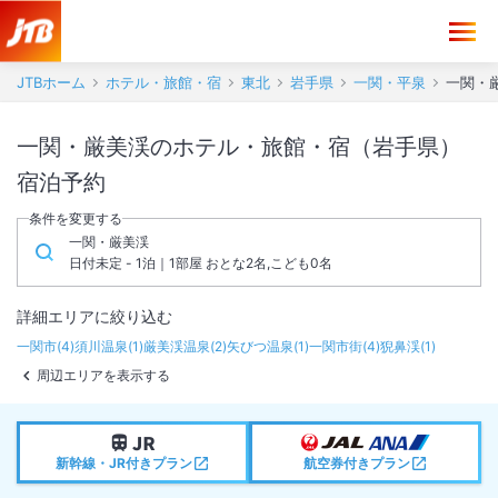
JTBホーム
ホテル・旅館・宿
東北
岩手県
一関・平泉
一関・
一関・厳美渓のホテル・旅館・宿（岩手県）
宿泊予約
条件を変更する
一関・厳美渓
日付未定 - 1泊｜1部屋 おとな2名,こども0名
詳細エリアに絞り込む
一関市
(
4
)
須川温泉
(
1
)
厳美渓温泉
(
2
)
矢びつ温泉
(
1
)
一関市街
(
4
)
猊鼻渓
(
1
)
周辺エリアを表示する
新幹線・JR付きプラン
航空券付きプラン