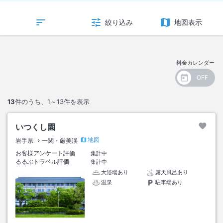
絞り込み
地図表示
料金カレンダー
13
件のうち、
1～13
件を表示
いつくし園
地図
岩手県
一関・厳美渓
お客様アンケート評価
集計中
るるぶトラベル評価
集計中
大浴場あり
露天風呂あり
温泉
駐車場あり