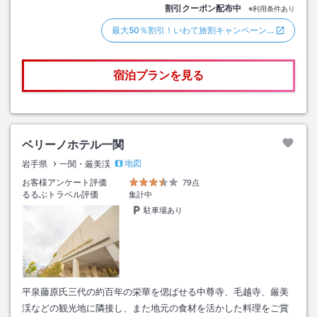
割引クーポン配布中
※利用条件あり
最大50％割引！いわて旅割キャンペーン…
宿泊プランを見る
ベリーノホテル一関
地図
岩手県
一関・厳美渓
お客様アンケート評価
79点
るるぶトラベル評価
集計中
駐車場あり
平泉藤原氏三代の約百年の栄華を偲ばせる中尊寺、毛越寺、厳美
渓などの観光地に隣接し、また地元の食材を活かした料理をご賞