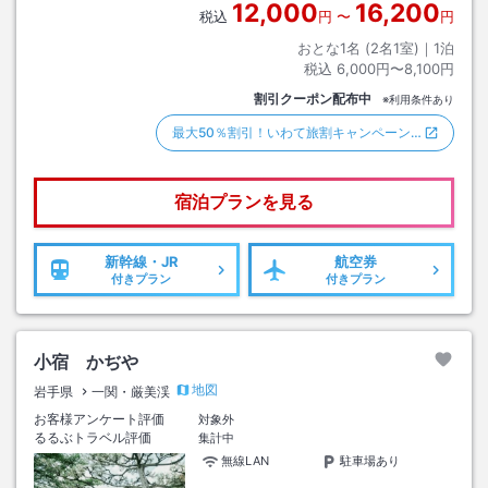
12,000
16,200
税込
円
〜
円
おとな1名 (
2
名1室)｜
1
泊
税込
6,000円〜8,100円
割引クーポン配布中
※利用条件あり
最大50％割引！いわて旅割キャンペーン…
宿泊プランを見る
新幹線・JR
航空券
付きプラン
付きプラン
小宿 かぢや
地図
岩手県
一関・厳美渓
お客様アンケート評価
対象外
るるぶトラベル評価
集計中
無線LAN
駐車場あり