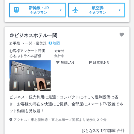
新幹線・JR
航空券
付きプラン
付きプラン
＠ビジネスホテル一関
地図
岩手県
一関・厳美渓
お客様アンケート評価
対象外
るるぶトラベル評価
集計中
無線LAN
駐車場あり
ビジネス・観光利用に最適！コンパクトにそして過剰設備は省
き、お客様の滞在を快適にご提供。全部屋にスマートTV設置でネ
ット動画も見放題！
アクセス：
東北新幹線・東北本線一ノ関駅より徒歩約２０分
おとな
2
名
1
泊
1
部屋 合計