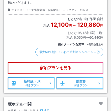
味いただけます。
アクセス：
ＪＲ東北新幹線一関駅西口出口→タクシー約５分
おとな
2
名
1
泊
1
部屋 合計
12,100
120,880
税込
円
〜
円
おとな1名 (
2
名1室)｜
1
泊
税込
6,050円〜60,440円
割引クーポン配布中
※利用条件あり
最大50％割引！いわて旅割キャンペーン…
宿泊プランを見る
新幹線・JR
航空券
付きプラン
付きプラン
蔵ホテル一関
地図
岩手県
一関・厳美渓