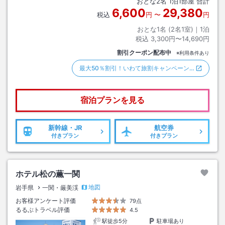
おとな
2
名
1
泊
1
部屋 合計
6,600
29,380
税込
円
〜
円
おとな1名 (
2
名1室)｜
1
泊
税込
3,300円〜14,690円
割引クーポン配布中
※利用条件あり
最大50％割引！いわて旅割キャンペーン…
宿泊プランを見る
新幹線・JR
航空券
付きプラン
付きプラン
ホテル松の薫一関
地図
岩手県
一関・厳美渓
お客様アンケート評価
79点
るるぶトラベル評価
4.5
駅徒歩5分
駐車場あり