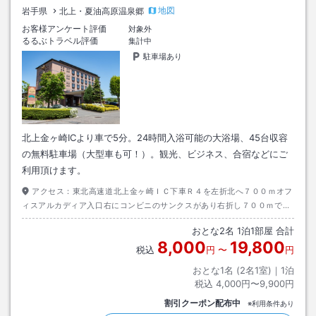
地図
岩手県
北上・夏油高原温泉郷
お客様アンケート評価
対象外
るるぶトラベル評価
集計中
駐車場あり
北上金ヶ崎ICより車で5分。24時間入浴可能の大浴場、45台収容
の無料駐車場（大型車も可！）。観光、ビジネス、合宿などにご
利用頂けます。
アクセス：
東北高速道北上金ヶ崎ＩＣ下車Ｒ４を左折北へ７００ｍオフ
ィスアルカディア入口右にコンビニのサンクスがあり右折し７００ｍで当
ホテルに到着です。
おとな
2
名
1
泊
1
部屋 合計
8,000
19,800
税込
円
〜
円
おとな1名 (
2
名1室)｜
1
泊
税込
4,000円〜9,900円
割引クーポン配布中
※利用条件あり