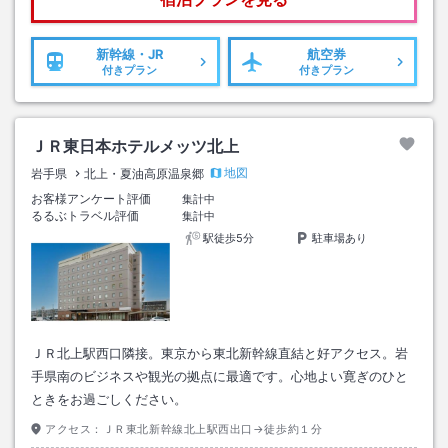
新幹線・JR
航空券
付きプラン
付きプラン
ＪＲ東日本ホテルメッツ北上
地図
岩手県
北上・夏油高原温泉郷
お客様アンケート評価
集計中
るるぶトラベル評価
集計中
駅徒歩5分
駐車場あり
ＪＲ北上駅西口隣接。東京から東北新幹線直結と好アクセス。岩
手県南のビジネスや観光の拠点に最適です。心地よい寛ぎのひと
ときをお過ごしください。
アクセス：
ＪＲ東北新幹線北上駅西出口→徒歩約１分