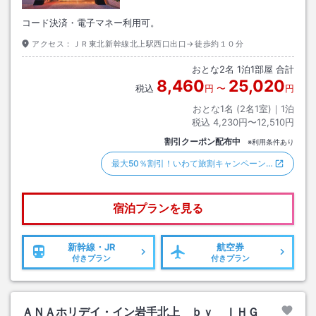
コード決済・電子マネー利用可。
アクセス：
ＪＲ東北新幹線北上駅西口出口→徒歩約１０分
おとな
2
名
1
泊
1
部屋 合計
8,460
25,020
税込
円
〜
円
おとな1名 (
2
名1室)｜
1
泊
税込
4,230円〜12,510円
割引クーポン配布中
※利用条件あり
最大50％割引！いわて旅割キャンペーン…
宿泊プランを見る
新幹線・JR
航空券
付きプラン
付きプラン
ＡＮＡホリデイ・イン岩手北上 ｂｙ ＩＨＧ