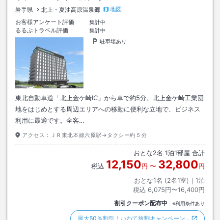
地図
岩手県
北上・夏油高原温泉郷
お客様アンケート評価
集計中
るるぶトラベル評価
集計中
駐車場あり
東北自動車道「北上金ケ崎IC」から車で約5分。北上金ケ崎工業団
地をはじめとする周辺エリアへの移動に便利な立地で、ビジネス
利用に最適です。全客…
アクセス：
ＪＲ東北本線六原駅→タクシー約５分
おとな
2
名
1
泊
1
部屋 合計
12,150
32,800
税込
円
〜
円
おとな1名 (
2
名1室)｜
1
泊
税込
6,075円〜16,400円
割引クーポン配布中
※利用条件あり
最大50％割引！いわて旅割キャンペーン…