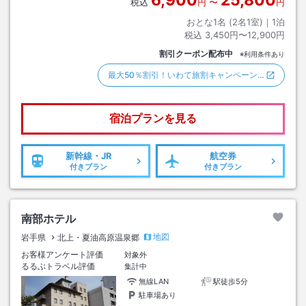
6,900
25,800
税込
円
〜
円
おとな1名 (
2
名1室)｜
1
泊
税込
3,450円〜12,900円
割引クーポン配布中
※利用条件あり
最大50％割引！いわて旅割キャンペーン…
宿泊プランを見る
新幹線・JR
航空券
付きプラン
付きプラン
南部ホテル
地図
岩手県
北上・夏油高原温泉郷
お客様アンケート評価
対象外
るるぶトラベル評価
集計中
無線LAN
駅徒歩5分
駐車場あり