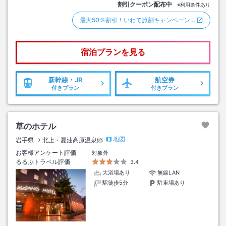
割引クーポン配布中
※利用条件あり
最大50％割引！いわて旅割キャンペーン…
宿泊プランを見る
新幹線・JR
航空券
付きプラン
付きプラン
草のホテル
地図
岩手県
北上・夏油高原温泉郷
お客様アンケート評価
対象外
るるぶトラベル評価
3.4
大浴場あり
無線LAN
駅徒歩5分
駐車場あり