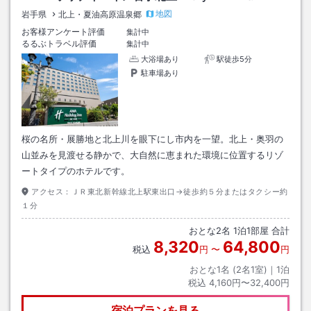
地図
岩手県
北上・夏油高原温泉郷
お客様アンケート評価
集計中
るるぶトラベル評価
集計中
大浴場あり
駅徒歩5分
駐車場あり
桜の名所・展勝地と北上川を眼下にし市内を一望。北上・奥羽の
山並みを見渡せる静かで、大自然に恵まれた環境に位置するリゾ
ートタイプのホテルです。
アクセス：
ＪＲ東北新幹線北上駅東出口→徒歩約５分またはタクシー約
１分
おとな
2
名
1
泊
1
部屋 合計
8,320
64,800
税込
円
〜
円
おとな1名 (
2
名1室)｜
1
泊
税込
4,160円〜32,400円
宿泊プランを見る