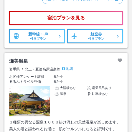
宿泊プランを見る
新幹線・JR
航空券
付きプラン
付きプラン
瀬美温泉
地図
岩手県
北上・夏油高原温泉郷
お客様アンケート評価
集計中
るるぶトラベル評価
集計中
大浴場あり
露天風呂あり
温泉
駐車場あり
３種類の異なる源泉１００％掛け流しの天然温泉が楽しめます。
美人の湯と謳われるお湯は、肌がツルツルになると評判です。