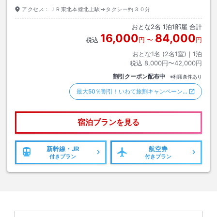
アクセス：
ＪＲ東北本線北上駅→タクシー約３０分
おとな
2
名
1
泊
1
部屋 合計
16,000
84,000
税込
円
〜
円
おとな1名 (
2
名1室)｜
1
泊
税込
8,000円〜42,000円
割引クーポン配布中
※利用条件あり
最大50％割引！いわて旅割キャンペーン…
宿泊プランを見る
新幹線・JR
航空券
付きプラン
付きプラン