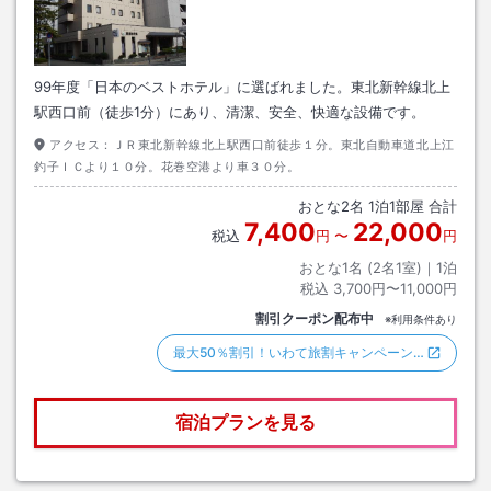
99年度「日本のベストホテル」に選ばれました。東北新幹線北上
駅西口前（徒歩1分）にあり、清潔、安全、快適な設備です。
アクセス：
ＪＲ東北新幹線北上駅西口前徒歩１分。東北自動車道北上江
釣子ＩＣより１０分。花巻空港より車３０分。
おとな
2
名
1
泊
1
部屋 合計
7,400
22,000
税込
円
〜
円
おとな1名 (
2
名1室)｜
1
泊
税込
3,700円〜11,000円
割引クーポン配布中
※利用条件あり
最大50％割引！いわて旅割キャンペーン…
宿泊プランを見る