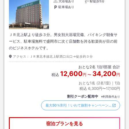
大浴場あり
駅徒歩5分
駐車場あり
ＪＲ北上駅より徒歩３分。男女別大浴場完備、バイキング朝食サ
ービス、駐車場無料で盛岡市に次ぐ店舗数を誇る歓楽街が目の前
のビジネスホテルです。
アクセス：
ＪＲ東北本線北上駅西口出口→徒歩約３分
おとな
2
名
1
泊
1
部屋 合計
12,600
34,200
税込
円
〜
円
おとな1名 (
2
名1室)｜
1
泊
税込
6,300円〜17,100円
割引クーポン配布中
※利用条件あり
最大50％割引！いわて旅割キャンペーン…
宿泊プランを見る