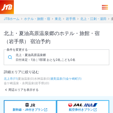
JTBホーム
ホテル・旅館・宿
東北
岩手県
北上・江刺・湯田
北上・夏油高原温泉郷のホテル・旅館・宿
（岩手県） 宿泊予約
条件を変更する
北上・夏油高原温泉郷
日付未定 - 1泊｜1部屋 おとな2名,こども0名
詳細エリアに絞り込む
北上市
(
11
)
夏油温泉
(
0
)
水神温泉
(
0
)
瀬美温泉
(
1
)
金ケ崎町
(
1
)
金ケ崎温泉・永岡温泉(岩手県)
(
0
)
周辺エリアを表示する
新幹線・JR付きプラン
航空券付きプラン