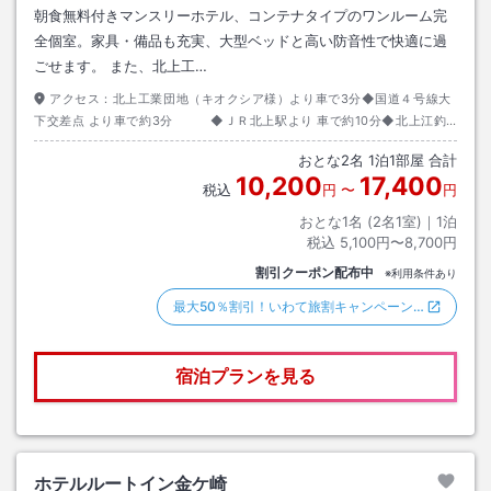
朝食無料付きマンスリーホテル、コンテナタイプのワンルーム完
全個室。家具・備品も充実、大型ベッドと高い防音性で快適に過
ごせます。 また、北上工…
アクセス：
北上工業団地（キオクシア様）より車で3分◆国道４号線大
下交差点 より車で約3分 ◆ＪＲ北上駅より 車で約10分◆北上江釣
子IC より車で約15分。
おとな
2
名
1
泊
1
部屋 合計
10,200
17,400
税込
円
〜
円
おとな1名 (
2
名1室)｜
1
泊
税込
5,100円〜8,700円
割引クーポン配布中
※利用条件あり
最大50％割引！いわて旅割キャンペーン…
宿泊プランを見る
ホテルルートイン金ケ崎