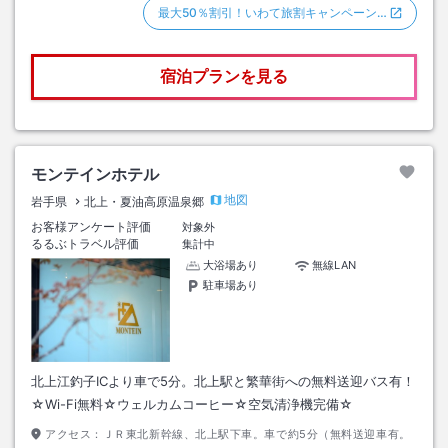
最大50％割引！いわて旅割キャンペーン…
宿泊プランを見る
モンテインホテル
地図
岩手県
北上・夏油高原温泉郷
お客様アンケート評価
対象外
るるぶトラベル評価
集計中
大浴場あり
無線LAN
駐車場あり
北上江釣子ICより車で5分。北上駅と繁華街への無料送迎バス有！
☆Wi-Fi無料☆ウェルカムコーヒー☆空気清浄機完備☆
アクセス：
ＪＲ東北新幹線、北上駅下車。車で約5分（無料送迎車有。