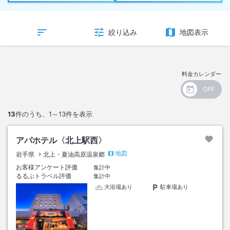
絞り込み
地図表示
料金カレンダー
13
件のうち、
1～13
件を表示
アパホテル〈北上駅西〉
地図
岩手県
北上・夏油高原温泉郷
お客様アンケート評価
集計中
るるぶトラベル評価
集計中
大浴場あり
駐車場あり