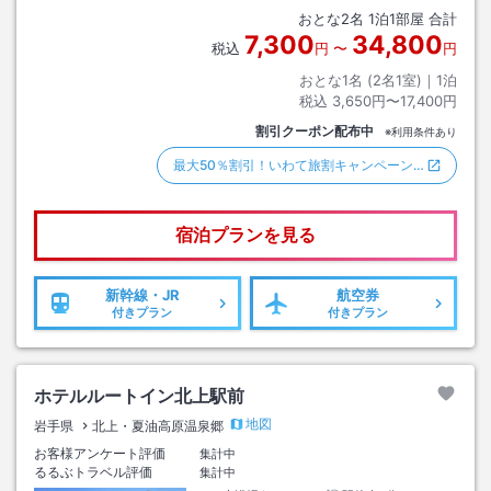
おとな
2
名
1
泊
1
部屋 合計
7,300
34,800
税込
円
〜
円
おとな1名 (
2
名1室)｜
1
泊
税込
3,650円〜17,400円
割引クーポン配布中
※利用条件あり
最大50％割引！いわて旅割キャンペーン…
宿泊プランを見る
新幹線・JR
航空券
付きプラン
付きプラン
ホテルルートイン北上駅前
地図
岩手県
北上・夏油高原温泉郷
お客様アンケート評価
集計中
るるぶトラベル評価
集計中