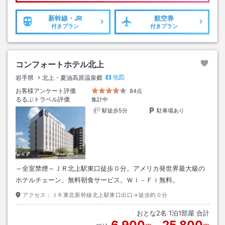
新幹線・JR
航空券
付きプラン
付きプラン
コンフォートホテル北上
地図
岩手県
北上・夏油高原温泉郷
お客様アンケート評価
84点
るるぶトラベル評価
集計中
駅徒歩5分
駐車場あり
～全室禁煙～ＪＲ北上駅東口徒歩０分。アメリカ発世界最大級の
ホテルチェーン。無料朝食サービス。Ｗｉ－Ｆｉ無料。
アクセス：
ＪＲ東北新幹線北上駅東口出口→徒歩約０分
おとな
2
名
1
泊
1
部屋 合計