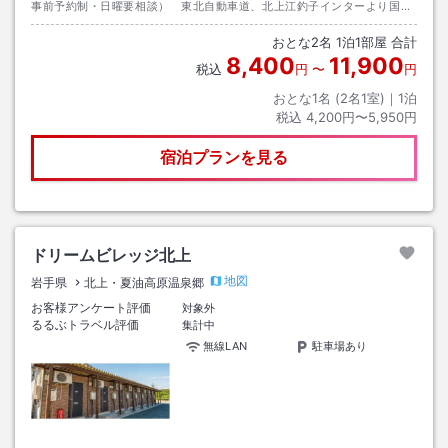
事前予約制・日曜要相談） 東北自動車道、北上江釣子インターより国道
4号線を一関方面へインター入口から約5ｋｍ（約5分）
おとな
2
名
1
泊
1
部屋 合計
8,400
11,900
税込
円
〜
円
おとな1名 (
2
名1室)｜
1
泊
税込
4,200円〜5,950円
宿泊プランを見る
ドリームビレッジ北上
地図
岩手県
北上・夏油高原温泉郷
お客様アンケート評価
対象外
るるぶトラベル評価
集計中
無線LAN
駐車場あり