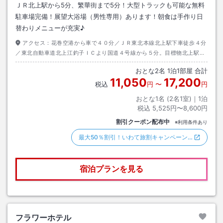
ＪＲ北上駅から5分、繁華街まで5分！大型トラックも可能な無料
駐車場完備！展望大浴場（男性専用）あります！朝食は手作り日
替わりメニューが充実♪
アクセス：
花巻空港から車で４０分／ＪＲ東北本線北上駅下車徒歩４分
／東北自動車道北上江釣子ＩＣより国道４号線から５分。目標物北上駅西
口。
おとな
2
名
1
泊
1
部屋 合計
11,050
17,200
税込
円
〜
円
おとな1名 (
2
名1室)｜
1
泊
税込
5,525円〜8,600円
割引クーポン配布中
※利用条件あり
最大50％割引！いわて旅割キャンペーン…
宿泊プランを見る
フラワーホテル