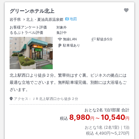
グリーンホテル北上
地図
岩手県
北上・夏油高原温泉郷
お客様アンケート評価
対象外
るるぶトラベル評価
集計中
無線LAN
駅徒歩5分
駐車場あり
北上駅西口より徒歩２分。繁華街はすぐ裏。ビジネスの拠点には
最適な立地でございます。無料駐車場完備。別館には大浴場もご
ざいます。
アクセス：
ＪＲ北上駅西口から徒歩２分
おとな
2
名
1
泊
1
部屋 合計
8,980
10,540
税込
円
〜
円
おとな1名 (
2
名1室)｜
1
泊
税込
4,490円〜5,270円