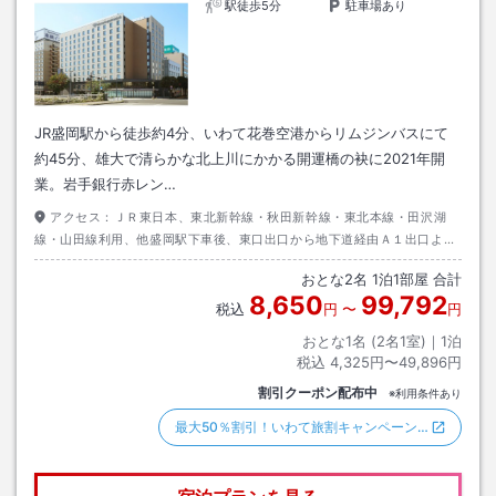
駅徒歩5分
駐車場あり
JR盛岡駅から徒歩約4分、いわて花巻空港からリムジンバスにて
約45分、雄大で清らかな北上川にかかる開運橋の袂に2021年開
業。岩手銀行赤レン…
アクセス：
ＪＲ東日本、東北新幹線・秋田新幹線・東北本線・田沢湖
線・山田線利用、他盛岡駅下車後、東口出口から地下道経由Ａ１出口より
約１００ｍ徒歩約４分
おとな
2
名
1
泊
1
部屋 合計
8,650
99,792
税込
円
〜
円
おとな1名 (
2
名1室)｜
1
泊
税込
4,325円〜49,896円
割引クーポン配布中
※利用条件あり
最大50％割引！いわて旅割キャンペーン…