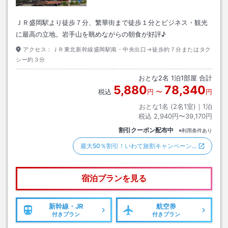
ＪＲ盛岡駅より徒歩７分、繁華街まで徒歩１分とビジネス・観光
に最高の立地。岩手山を眺めながらの朝食が好評♪
アクセス：
ＪＲ東北新幹線盛岡駅南・中央出口→徒歩約７分またはタク
シー約３分
おとな
2
名
1
泊
1
部屋 合計
5,880
78,340
税込
円
〜
円
おとな1名 (
2
名1室)｜
1
泊
税込
2,940円〜39,170円
割引クーポン配布中
※利用条件あり
最大50％割引！いわて旅割キャンペーン…
宿泊プランを見る
新幹線・JR
航空券
付きプラン
付きプラン