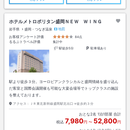
ホテルメトロポリタン盛岡ＮＥＷ ＷＩＮＧ
地図
岩手県
盛岡・つなぎ温泉
お客様アンケート評価
84点
るるぶトラベル評価
集計中
駅徒歩5分
駐車場あり
駅より徒歩３分。ヨーロピアンクラシカルと盛岡情緒を盛り込ん
だ客室と国際会議開催も可能な大宴会場等でトップクラスの施設
を整えております。
アクセス：
ＪＲ東北新幹線盛岡駅北出口→徒歩約３分
おとな
2
名
1
泊
1
部屋 合計
7,980
52,800
税込
円
〜
円