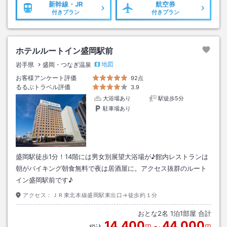
新幹線・JR
航空券
付きプラン
付きプラン
ホテルルートイン盛岡駅前
地図
岩手県
盛岡・つなぎ温泉
お客様アンケート評価
92点
るるぶトラベル評価
3.9
大浴場あり
駅徒歩5分
駐車場あり
盛岡駅徒歩1分！14階には男女別展望大浴場が♪館内レストランは
朝がバイキング朝食無料で夜は居酒屋に。アクセス抜群のルート
イン盛岡駅前です♪
アクセス：
ＪＲ東北本線盛岡駅東出口→徒歩約１分
おとな
2
名
1
泊
1
部屋 合計
14,400
44,000