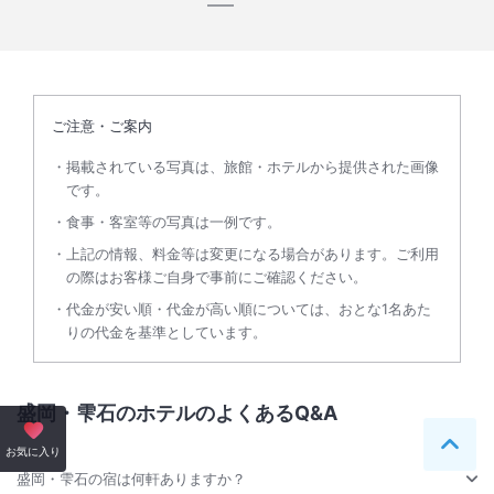
ご注意・ご案内
掲載されている写真は、旅館・ホテルから提供された画像
です。
食事・客室等の写真は一例です。
上記の情報、料金等は変更になる場合があります。ご利用
の際はお客様ご自身で事前にご確認ください。
代金が安い順・代金が高い順については、おとな1名あた
りの代金を基準としています。
盛岡・雫石のホテルのよくあるQ&A
ペー
お気に入り
盛岡・雫石の宿は何軒ありますか？