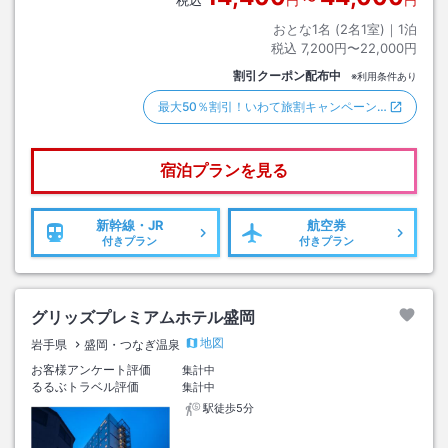
税込
円
〜
円
おとな1名 (
2
名1室)｜
1
泊
税込
7,200円〜22,000円
割引クーポン配布中
※利用条件あり
最大50％割引！いわて旅割キャンペーン…
宿泊プランを見る
新幹線・JR
航空券
付きプラン
付きプラン
グリッズプレミアムホテル盛岡
地図
岩手県
盛岡・つなぎ温泉
お客様アンケート評価
集計中
るるぶトラベル評価
集計中
駅徒歩5分