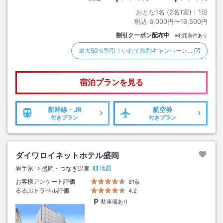
おとな1名 (
2
名1室)｜
1
泊
税込
6,000円〜16,500円
割引クーポン配布中
※利用条件あり
最大50％割引！いわて旅割キャンペーン…
宿泊プランを見る
新幹線・JR
航空券
付きプラン
付きプラン
ダイワロイネットホテル盛岡
地図
岩手県
盛岡・つなぎ温泉
お客様アンケート評価
81点
るるぶトラベル評価
4.2
駐車場あり