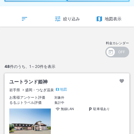
絞り込み
地図表示
料金カレンダー
48
件のうち、
1～20
件を表示
ユートランド姫神
地図
岩手県
盛岡・つなぎ温泉
お客様アンケート評価
対象外
るるぶトラベル評価
集計中
無線LAN
駐車場あり