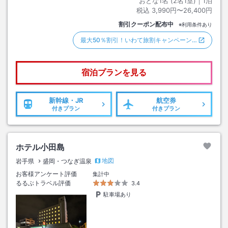
おとな1名 (
2
名1室)｜
1
泊
税込
3,990円〜26,400円
割引クーポン配布中
※利用条件あり
最大50％割引！いわて旅割キャンペーン…
宿泊プランを見る
新幹線・JR
航空券
付きプラン
付きプラン
ホテル小田島
地図
岩手県
盛岡・つなぎ温泉
お客様アンケート評価
集計中
るるぶトラベル評価
3.4
駐車場あり