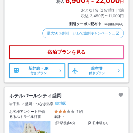
6,900
22,000
税込
円
〜
円
おとな1名 (
2
名1室)｜
1
泊
税込
3,450円〜11,000円
割引クーポン配布中
※利用条件あり
最大50％割引！いわて旅割キャンペーン…
宿泊プランを見る
新幹線・JR
航空券
付きプラン
付きプラン
ホテルパールシティ盛岡
地図
岩手県
盛岡・つなぎ温泉
お客様アンケート評価
71点
るるぶトラベル評価
集計中
駅徒歩5分
駐車場あり