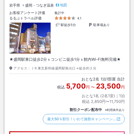
地図
岩手県
盛岡・つなぎ温泉
お客様アンケート評価
集計中
るるぶトラベル評価
4.1
駅徒歩5分
駐車場あり
★盛岡駅東口徒歩2分ｘコンビニ徒歩1分ｘ館内Wi-Fi無料完備★
アクセス：
ＪＲ東北新幹線盛岡駅南出口→徒歩約２分
おとな
2
名
1
泊
1
部屋 合計
5,700
23,500
税込
円
〜
円
おとな1名 (
2
名1室)｜
1
泊
税込
2,850円〜11,750円
割引クーポン配布中
※利用条件あり
最大50％割引！いわて旅割キャンペーン…