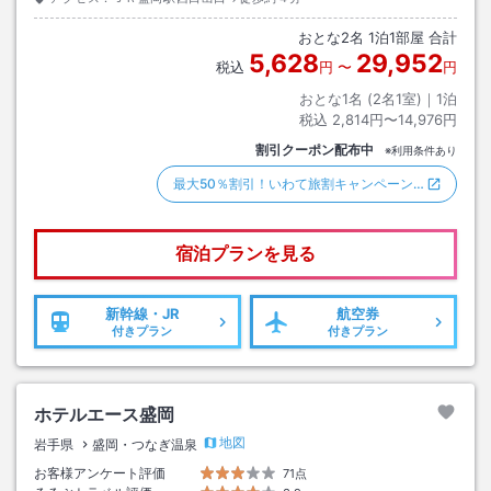
おとな
2
名
1
泊
1
部屋 合計
5,628
29,952
税込
円
〜
円
おとな1名 (
2
名1室)｜
1
泊
税込
2,814円〜14,976円
割引クーポン配布中
※利用条件あり
最大50％割引！いわて旅割キャンペーン…
宿泊プランを見る
新幹線・JR
航空券
付きプラン
付きプラン
ホテルエース盛岡
地図
岩手県
盛岡・つなぎ温泉
お客様アンケート評価
71点