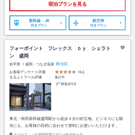
宿泊プランを見る
新幹線・JR
航空券
付きプラン
付きプラン
フォーポイント フレックス ｂｙ シェラト
ン 盛岡
地図
岩手県
盛岡・つなぎ温泉
お客様アンケート評価
74点
るるぶトラベル評価
集計中
駅徒歩5分
東北・秋田新幹線盛岡駅から徒歩４分の好立地。ビジネスにも観
光にも、お客様の目的に合わせて便利にお使いいただけます。
アクセス：
ＪＲ盛岡駅西口出口→徒歩約４分