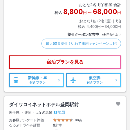
おとな
2
名
1
泊
1
部屋 合計
8,800
68,000
税込
円
〜
円
おとな1名 (
2
名1室)｜
1
泊
税込
4,400円〜34,000円
割引クーポン配布中
※利用条件あり
最大50％割引！いわて旅割キャンペーン…
宿泊プランを見る
新幹線・JR
航空券
付きプラン
付きプラン
ダイワロイネットホテル盛岡駅前
地図
岩手県
盛岡・つなぎ温泉
お客様アンケート評価
86点
るるぶトラベル評価
集計中