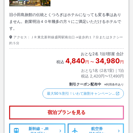
旧小田島旅館の伝統とくつろぎはホテルになっても変る事はあり
ません。創業明治４０年幾多の方々にご満足いただけるホテルで
す。
アクセス：
ＪＲ東北新幹線盛岡駅南出口→徒歩約１７分またはタクシー
約５分
おとな
2
名
1
泊
1
部屋 合計
4,840
34,980
税込
円
〜
円
おとな1名 (
2
名1室)｜
1
泊
税込
2,420円〜17,490円
割引クーポン配布中
※利用条件あり
最大50％割引！いわて旅割キャンペーン…
宿泊プランを見る
新幹線・JR
航空券