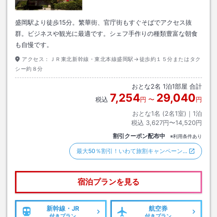
盛岡駅より徒歩15分。繁華街、官庁街もすぐそばでアクセス抜
群。ビジネスや観光に最適です。シェフ手作りの種類豊富な朝食
も自慢です。
アクセス：
ＪＲ東北新幹線・東北本線盛岡駅→徒歩約１５分またはタク
シー約８分
おとな
2
名
1
泊
1
部屋 合計
7,254
29,040
税込
円
〜
円
おとな1名 (
2
名1室)｜
1
泊
税込
3,627円〜14,520円
割引クーポン配布中
※利用条件あり
最大50％割引！いわて旅割キャンペーン…
宿泊プランを見る
新幹線・JR
航空券
付きプラン
付きプラン