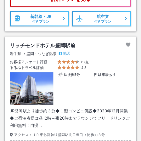
新幹線・JR
航空券
付きプラン
付きプラン
リッチモンドホテル盛岡駅前
地図
岩手県
盛岡・つなぎ温泉
お客様アンケート評価
87点
るるぶトラベル評価
4.8
駅徒歩5分
駐車場あり
JR盛岡駅より徒歩約３分◆１階コンビニ併設◆2020年12月開業
◆ご宿泊者様は昼12時～夜20時までラウンジでフリードリンクご
利用無料！自慢…
アクセス：
ＪＲ東北新幹線盛岡駅北口出口→徒歩約３分