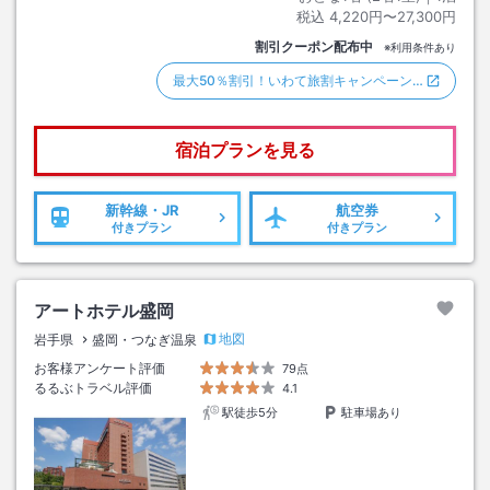
税込
4,220円〜27,300円
割引クーポン配布中
※利用条件あり
最大50％割引！いわて旅割キャンペーン…
宿泊プランを見る
新幹線・JR
航空券
付きプラン
付きプラン
アートホテル盛岡
地図
岩手県
盛岡・つなぎ温泉
お客様アンケート評価
79点
るるぶトラベル評価
4.1
駅徒歩5分
駐車場あり