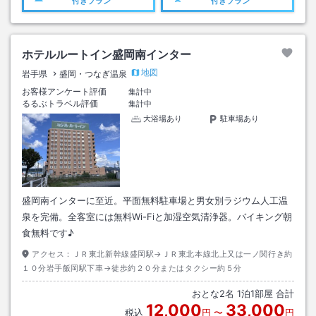
付きプラン
付きプラン
ホテルルートイン盛岡南インター
地図
岩手県
盛岡・つなぎ温泉
お客様アンケート評価
集計中
るるぶトラベル評価
集計中
大浴場あり
駐車場あり
盛岡南インターに至近。平面無料駐車場と男女別ラジウム人工温
泉を完備。全客室には無料Wi-Fiと加湿空気清浄器。バイキング朝
食無料です♪
アクセス：
ＪＲ東北新幹線盛岡駅→ＪＲ東北本線北上又は一ノ関行き約
１０分岩手飯岡駅下車→徒歩約２０分またはタクシー約５分
おとな
2
名
1
泊
1
部屋 合計
12,000
33,000
税込
円
〜
円