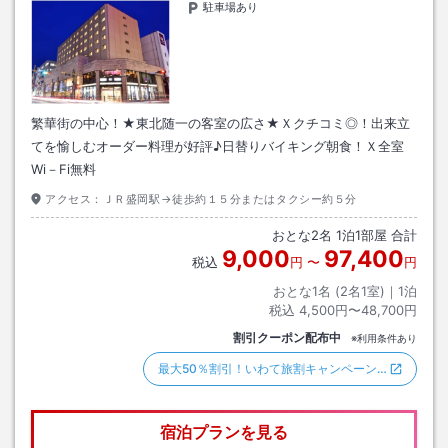
駐車場あり
繁華街の中心！★東北随一の客室の広さ★Ｘクチコミ◎！出来立
てを愉しむオーダー料理が好評♪日替りバイキング朝食！Ｘ全室
Wi－Fi無料
アクセス：
ＪＲ盛岡駅→徒歩約１５分またはタクシー約５分
おとな
2
名
1
泊
1
部屋 合計
9,000
97,400
税込
円
〜
円
おとな1名 (
2
名1室)｜
1
泊
税込
4,500円〜48,700円
割引クーポン配布中
※利用条件あり
最大50％割引！いわて旅割キャンペーン…
宿泊プランを見る