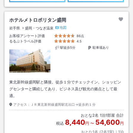
ホテルメトロポリタン盛岡
地図
岩手県
盛岡・つなぎ温泉
お客様アンケート評価
86点
るるぶトラベル評価
4.5
駅徒歩5分
駐車場あり
東北新幹線盛岡駅と隣接。徒歩１分でチェックイン。ショッピン
グセンターと隣続してあり、ビジネス及び観光の拠点として最
適。
アクセス：
ＪＲ東北新幹線盛岡駅北出口→徒歩約１分
おとな
2
名
1
泊
1
部屋 合計
8,440
54,600
税込
円
〜
円
おとな1名 (
2
名1室)｜
1
泊