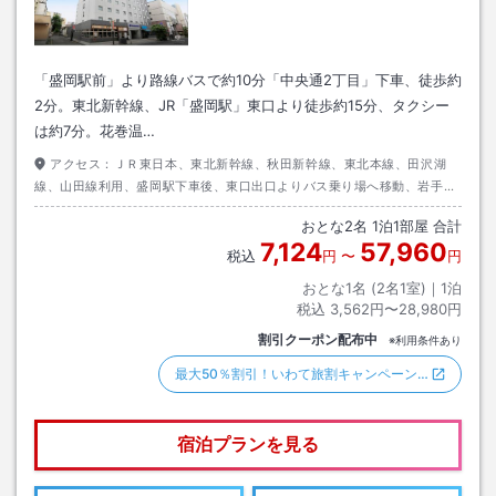
「盛岡駅前」より路線バスで約10分「中央通2丁目」下車、徒歩約
2分。東北新幹線、JR「盛岡駅」東口より徒歩約15分、タクシー
は約7分。花巻温…
アクセス：
ＪＲ東日本、東北新幹線、秋田新幹線、東北本線、田沢湖
線、山田線利用、盛岡駅下車後、東口出口よりバス乗り場へ移動、岩手交
通、盛岡駅から盛岡バスセンター行き乗車（約１０分）中央通二丁目下車
おとな
2
名
1
泊
1
部屋 合計
後、徒歩約２分。
7,124
57,960
税込
円
〜
円
おとな1名 (
2
名1室)｜
1
泊
税込
3,562円〜28,980円
割引クーポン配布中
※利用条件あり
最大50％割引！いわて旅割キャンペーン…
宿泊プランを見る