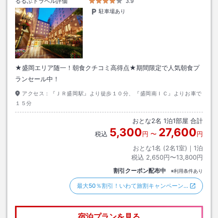
るるぶトラベル評価
3.9
駐車場あり
★盛岡エリア随一！朝食クチコミ高得点★期間限定で人気朝食プ
ランセール中！
アクセス：
『ＪＲ盛岡駅』より徒歩１０分、『盛岡南ＩＣ』よりお車で
１５分
おとな
2
名
1
泊
1
部屋 合計
5,300
27,600
税込
円
〜
円
おとな1名 (
2
名1室)｜
1
泊
税込
2,650円〜13,800円
割引クーポン配布中
※利用条件あり
最大50％割引！いわて旅割キャンペーン…
宿泊プランを見る