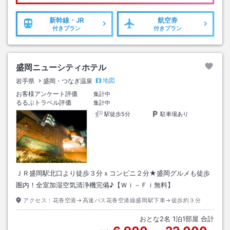
新幹線・JR
航空券
付きプラン
付きプラン
盛岡ニューシティホテル
地図
岩手県
盛岡・つなぎ温泉
お客様アンケート評価
集計中
るるぶトラベル評価
集計中
駅徒歩5分
駐車場あり
ＪＲ盛岡駅北口より徒歩３分ｘコンビニ２分★盛岡グルメも徒歩
圏内！全室加湿空気清浄機完備♪【Ｗｉ－Ｆｉ無料】
アクセス：
花巻空港→高速バス花巻空港線盛岡駅下車→徒歩約３分
おとな
2
名
1
泊
1
部屋 合計