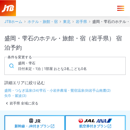
JTBホーム
ホテル・旅館・宿
東北
岩手県
盛岡・雫石のホテル・
盛岡・雫石のホテル・旅館・宿（岩手県） 宿
泊予約
条件を変更する
盛岡・雫石
日付未定 - 1泊｜1部屋 おとな2名,こども0名
詳細エリアに絞り込む
盛岡・つなぎ温泉
(
34
)
雫石・小岩井農場・鶯宿温泉
(
9
)
岩手山南麓
(
2
)
矢巾・紫波
(
3
)
岩手県 全域に戻る
新幹線・JR付きプラン
航空券付きプラン