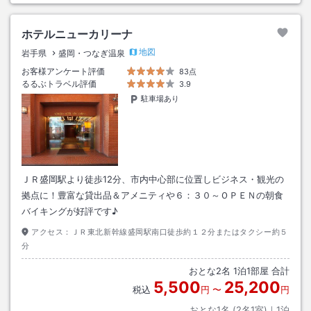
ホテルニューカリーナ
地図
岩手県
盛岡・つなぎ温泉
お客様アンケート評価
83点
るるぶトラベル評価
3.9
駐車場あり
ＪＲ盛岡駅より徒歩12分、市内中心部に位置しビジネス・観光の
拠点に！豊富な貸出品＆アメニティや６：３０～ＯＰＥＮの朝食
バイキングが好評です♪
アクセス：
ＪＲ東北新幹線盛岡駅南口徒歩約１２分またはタクシー約５
分
おとな
2
名
1
泊
1
部屋 合計
5,500
25,200
税込
円
〜
円
おとな1名 (
2
名1室)｜
1
泊