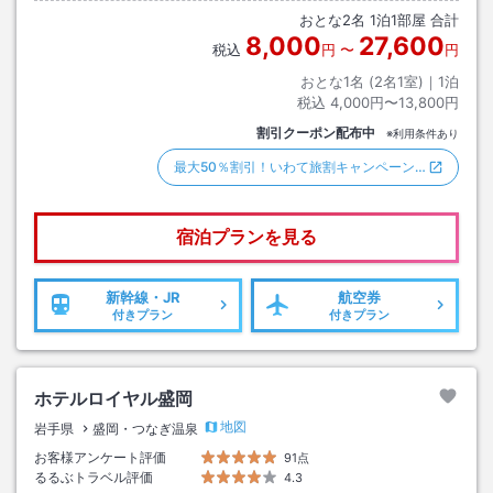
おとな
2
名
1
泊
1
部屋 合計
8,000
27,600
税込
円
〜
円
おとな1名 (
2
名1室)｜
1
泊
税込
4,000円〜13,800円
割引クーポン配布中
※利用条件あり
最大50％割引！いわて旅割キャンペーン…
宿泊プランを見る
新幹線・JR
航空券
付きプラン
付きプラン
ホテルロイヤル盛岡
地図
岩手県
盛岡・つなぎ温泉
お客様アンケート評価
91点
るるぶトラベル評価
4.3