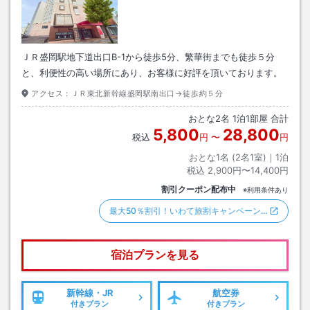
ＪＲ盛岡駅地下道出口B-1から徒歩5分、繁華街までも徒歩５分
と、利便性の高い場所にあり、お客様に好評を頂いております。
アクセス：
ＪＲ東北新幹線盛岡駅南出口→徒歩約５分
おとな
2
名
1
泊
1
部屋 合計
5,800
28,800
税込
円
〜
円
おとな1名 (
2
名1室)｜
1
泊
税込
2,900円〜14,400円
割引クーポン配布中
※利用条件あり
最大50％割引！いわて旅割キャンペーン…
宿泊プランを見る
新幹線・JR
航空券
付きプラン
付きプラン