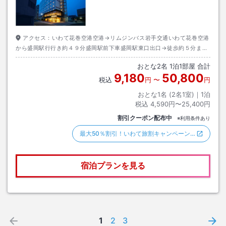
アクセス：
いわて花巻空港空港→リムジンバス岩手交通いわて花巻空港
から盛岡駅行行き約４９分盛岡駅前下車盛岡駅東口出口→徒歩約５分また
はタクシー約１分
おとな
2
名
1
泊
1
部屋 合計
9,180
50,800
税込
円
〜
円
おとな1名 (
2
名1室)｜
1
泊
税込
4,590円〜25,400円
割引クーポン配布中
※利用条件あり
最大50％割引！いわて旅割キャンペーン…
宿泊プランを見る
1
2
3