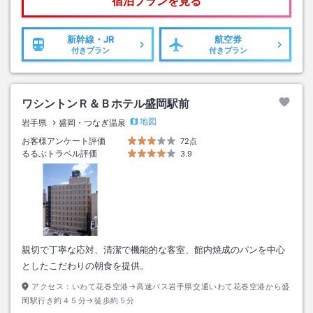
宿泊プランを見る
新幹線・JR
航空券
付きプラン
付きプラン
ワシントンＲ＆Ｂホテル盛岡駅前
地図
岩手県
盛岡・つなぎ温泉
お客様アンケート評価
72点
るるぶトラベル評価
3.9
親切で丁寧な応対、清潔で機能的な客室、館内焼成のパンを中心
としたこだわりの朝食を提供。
アクセス：
いわて花巻空港→高速バス岩手県交通いわて花巻空港から盛
岡駅行き約４５分→徒歩約５分