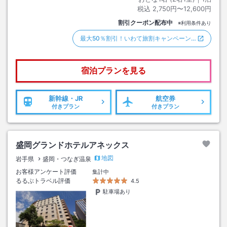
税込
2,750円〜12,600円
割引クーポン配布中
※利用条件あり
最大50％割引！いわて旅割キャンペーン…
宿泊プランを見る
新幹線・JR
航空券
付きプラン
付きプラン
盛岡グランドホテルアネックス
地図
岩手県
盛岡・つなぎ温泉
お客様アンケート評価
集計中
るるぶトラベル評価
4.5
駐車場あり