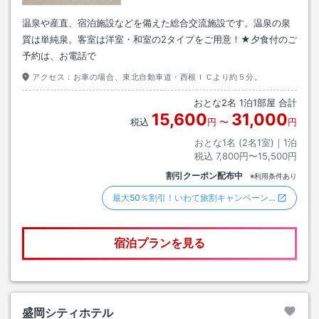
温泉や産直、宿泊施設などを備えた総合交流施設です。温泉の泉
質は単純泉。客室は洋室・和室の2タイプをご用意！★夕食付のご
予約は、お電話で
アクセス：
お車の場合、東北自動車道・西根ＩＣより約５分。
おとな
2
名
1
泊
1
部屋 合計
15,600
31,000
税込
円
〜
円
おとな1名 (
2
名1室)｜
1
泊
税込
7,800円〜15,500円
割引クーポン配布中
※利用条件あり
最大50％割引！いわて旅割キャンペーン…
宿泊プランを見る
盛岡シティホテル