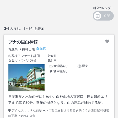
料金カレンダー
3
件のうち、
1～3
件を表示
ブナの里白神館
地図
青森県
白神山地
お客様アンケート評価
対象外
るるぶトラベル評価
集計中
大浴場あり
温泉
駐車場あり
世界遺産と水源の里にしめや。白神山地の玄関口、世界遺産エリ
アまで車で30分。散策の拠点となり、山の恵みが味わえる宿。
アクセス：
ＪＲ弘前駅→バス西目屋村役場前行き約５５分西目屋村役場
前下車→徒歩約３分