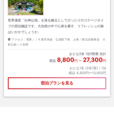
世界遺産「白神山地」を巡る拠点としてぴったりのコテージタイ
プの宿泊施設です。大自然の中で心身を癒す、リフレッシュの旅
はいかかでしょうか。
アクセス：
電車／ＪＲ奥羽本線 弘前駅下車 お車／東北自動車道 大
鰐弘前ＩＣ利用
おとな
2
名
1
泊
1
部屋 合計
8,800
27,300
税込
円
〜
円
おとな1名 (
2
名1室)｜
1
泊
税込
4,400円〜13,650円
宿泊プランを見る