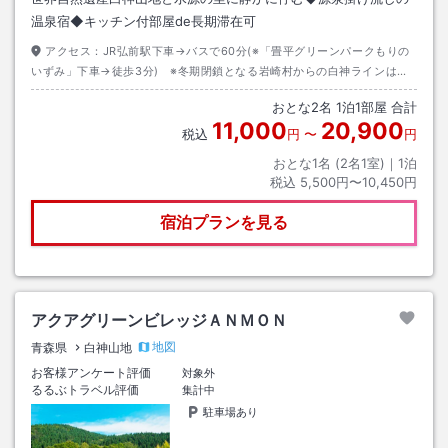
温泉宿◆キッチン付部屋de長期滞在可
アクセス：
JR弘前駅下車→バスで60分(※「畳平グリーンパークもりの
いずみ」下車→徒歩3分) ※冬期閉鎖となる岩崎村からの白神ラインは、
所要時間約2時間50分(※未舗装のため、ご注意ください)
おとな
2
名
1
泊
1
部屋 合計
11,000
20,900
税込
円
〜
円
おとな1名 (
2
名1室)｜
1
泊
税込
5,500円〜10,450円
宿泊プランを見る
アクアグリーンビレッジＡＮＭＯＮ
地図
青森県
白神山地
お客様アンケート評価
対象外
るるぶトラベル評価
集計中
駐車場あり