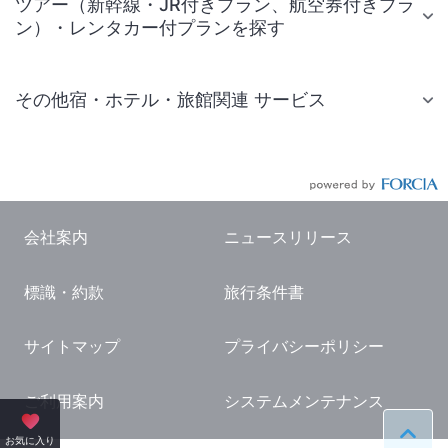
ツアー（新幹線・JR付きプラン、航空券付きプラ
ン）・レンタカー付プランを探す
その他宿・ホテル・旅館関連 サービス
国内旅行・国内ツアー
JR・新幹線付きツアー
航空券付きツアー
会社案内
ニュースリリース
現地観光・レジャーチケット
標識・約款
旅行条件書
国内観光ガイド
旅行・観光情報
サイトマップ
プライバシーポリシー
ご利用案内
システムメンテナンス
ペー
お気に入り