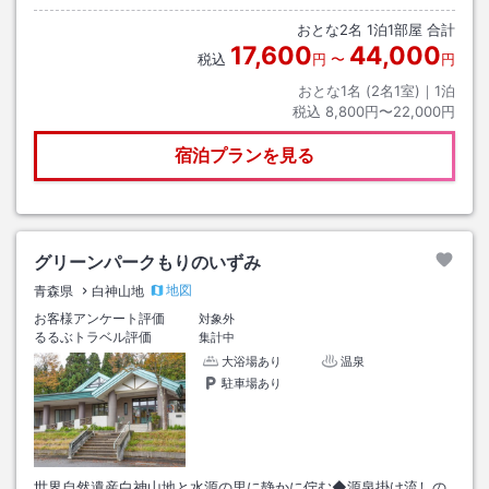
おとな
2
名
1
泊
1
部屋 合計
17,600
44,000
税込
円
〜
円
おとな1名 (
2
名1室)｜
1
泊
税込
8,800円〜22,000円
宿泊プランを見る
グリーンパークもりのいずみ
地図
青森県
白神山地
お客様アンケート評価
対象外
るるぶトラベル評価
集計中
大浴場あり
温泉
駐車場あり
世界自然遺産白神山地と水源の里に静かに佇む◆源泉掛け流しの