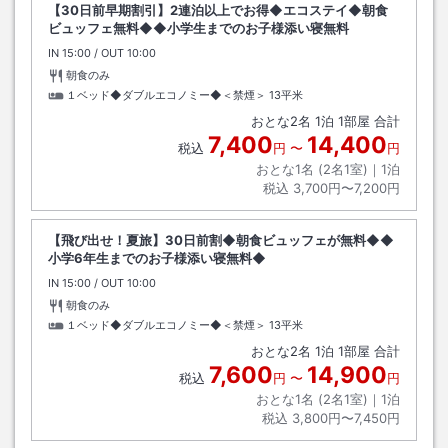
【30日前早期割引】2連泊以上でお得◆エコステイ◆朝食
ビュッフェ無料◆◆小学生までのお子様添い寝無料
IN
チェックイン
15:00
/ OUT
チェックアウト
10:00
朝食のみ
１ベッド◆ダブルエコノミー◆＜禁煙＞
13平米
おとな
2
名
1
泊
1
部屋 合計
7,400
14,400
税込
円
〜
円
おとな1名 (
2
名1室)｜
1
泊
税込
3,700円〜7,200円
【飛び出せ！夏旅】30日前割◆朝食ビュッフェが無料◆◆
小学6年生までのお子様添い寝無料◆
IN
チェックイン
15:00
/ OUT
チェックアウト
10:00
朝食のみ
１ベッド◆ダブルエコノミー◆＜禁煙＞
13平米
おとな
2
名
1
泊
1
部屋 合計
7,600
14,900
税込
円
〜
円
おとな1名 (
2
名1室)｜
1
泊
税込
3,800円〜7,450円