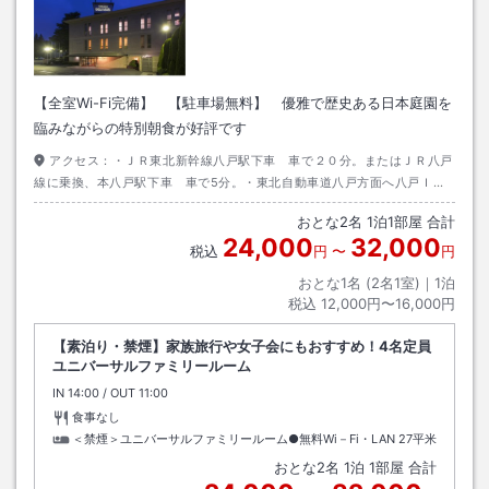
【全室Wi-Fi完備】 【駐車場無料】 優雅で歴史ある日本庭園を
臨みながらの特別朝食が好評です
アクセス：
・ＪＲ東北新幹線八戸駅下車 車で２０分。またはＪＲ八戸
線に乗換、本八戸駅下車 車で5分。・東北自動車道八戸方面へ八戸ＩＣ
降りて市庁方面へ約15分。
おとな
2
名
1
泊
1
部屋 合計
24,000
32,000
税込
円
〜
円
おとな1名 (
2
名1室)｜
1
泊
税込
12,000円〜16,000円
【素泊り・禁煙】家族旅行や女子会にもおすすめ！4名定員
ユニバーサルファミリールーム
IN
チェックイン
14:00
/ OUT
チェックアウト
11:00
食事なし
＜禁煙＞ユニバーサルファミリールーム●無料Wi－Fi・LAN
27平米
おとな
2
名
1
泊
1
部屋 合計