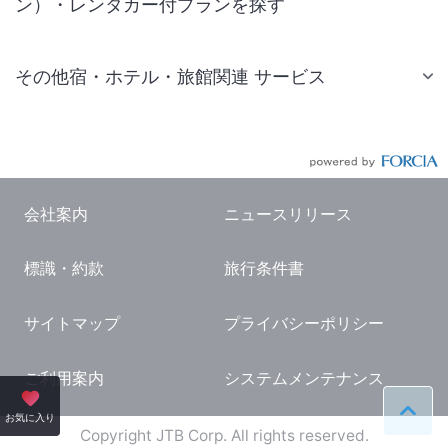
ン）・レンタカー付プランを探す
その他宿・ホテル・旅館関連 サービス
国内旅行・国内ツアー
JR・新幹線付きツアー
航空券付きツアー
会社案内
ニュースリリース
現地観光・レジャーチケット
標識・約款
旅行条件書
国内観光ガイド
旅行・観光情報
サイトマップ
プライバシーポリシー
ご利用案内
システムメンテナンス
ペー
お気に入り
Copyright JTB Corp. All rights reserved.