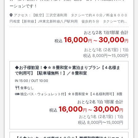
ーションです！
アクセス：
【航空】三沢空港利用 タクシーで約４０分／料金８０００
円程度【新幹線】JR東北新幹線八戸駅利用 徒歩約５分 タクシーで約２
分／料金６６０円程度【自動車】八戸自動車道八戸I.Cより県道２９号線利
おとな
2
名
1
泊
1
部屋 合計
用
16,000
30,000
税込
円
〜
円
おとな1名 (
2
名1室)｜
1
泊
税込
8,000円〜15,000円
◆お子様歓迎！◆☆８畳和室☆素泊まりプラン【４名様ま
で利用可】【駐車場無料！】／８畳和室
IN
チェックイン
15:00
/ OUT
チェックアウト
10:00
食事なし
独立バス・ウォシュレット付】☆８畳和室☆【４名様利用可】
8畳
おとな
2
名
1
泊
1
部屋 合計
16,000
30,000
税込
円
〜
円
おとな1名 (
2
名1室)｜
1
泊
税込
8,000円〜15,000円