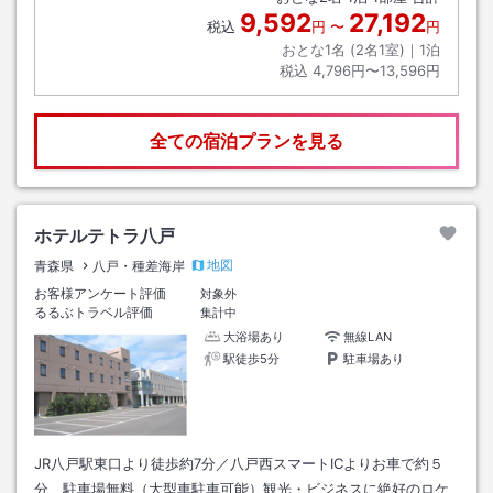
9,592
27,192
税込
円
〜
円
おとな1名 (
2
名1室)｜
1
泊
税込
4,796円〜13,596円
全ての宿泊プランを見る
ホテルテトラ八戸
地図
青森県
八戸・種差海岸
お客様アンケート評価
対象外
るるぶトラベル評価
集計中
大浴場あり
無線LAN
駅徒歩5分
駐車場あり
JR八戸駅東口より徒歩約7分／八戸西スマートICよりお車で約５
分 駐車場無料（大型車駐車可能）観光・ビジネスに絶好のロケ