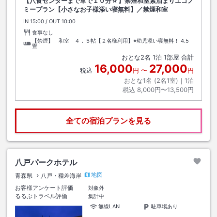
【八食センターまで車で１０分☆】禁煙和室素泊まりエコノ
ミープラン【小さなお子様添い寝無料】／禁煙和室
IN
チェックイン
15:00
/ OUT
チェックアウト
10:00
食事なし
【禁煙】 和室 ４．５帖【２名様利用】※幼児添い寝無料！
4.5
畳
おとな
2
名
1
泊
1
部屋 合計
16,000
27,000
税込
円
〜
円
おとな1名 (
2
名1室)｜
1
泊
税込
8,000円〜13,500円
全ての宿泊プランを見る
八戸パークホテル
地図
青森県
八戸・種差海岸
お客様アンケート評価
対象外
るるぶトラベル評価
集計中
無線LAN
駐車場あり