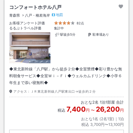
コンフォートホテル八戸
地図
青森県
八戸・種差海岸
お客様アンケート評価
82点
るるぶトラベル評価
集計中
駅徒歩5分
駐車場あり
◆東北新幹線「八戸駅」から徒歩２分◆全室禁煙◆彩り豊かな無
料朝食サービス◆全室Ｗｉ－Ｆｉ◆ウェルカムドリンク◆小学６
年生まで添い寝無料◆
アクセス：
ＪＲ東北新幹線八戸駅東出口→徒歩約２分
おとな
2
名
1
泊
1
部屋 合計
7,400
26,200
税込
円
〜
円
おとな1名 (
2
名1室)｜
1
泊
税込
3,700円〜13,100円