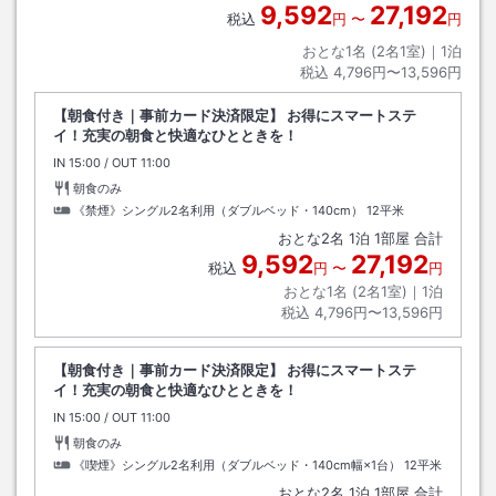
9,592
27,192
税込
円
〜
円
おとな1名 (
2
名1室)｜
1
泊
税込
4,796円〜13,596円
【朝食付き｜事前カード決済限定】 お得にスマートステ
イ！充実の朝食と快適なひとときを！
IN
チェックイン
15:00
/ OUT
チェックアウト
11:00
朝食のみ
《禁煙》シングル2名利用（ダブルベッド・140cm）
12平米
おとな
2
名
1
泊
1
部屋 合計
9,592
27,192
税込
円
〜
円
おとな1名 (
2
名1室)｜
1
泊
税込
4,796円〜13,596円
【朝食付き｜事前カード決済限定】 お得にスマートステ
イ！充実の朝食と快適なひとときを！
IN
チェックイン
15:00
/ OUT
チェックアウト
11:00
朝食のみ
《喫煙》シングル2名利用（ダブルベッド・140cm幅×1台）
12平米
おとな
2
名
1
泊
1
部屋 合計