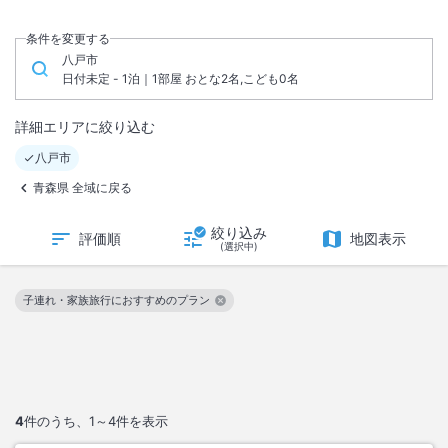
条件を変更する
八戸市
日付未定 - 1泊｜1部屋 おとな2名,こども0名
詳細エリアに絞り込む
八戸市
青森県 全域に戻る
絞り込み
評価順
地図表示
(選択中)
子連れ・家族旅行におすすめのプラン
この絞り込み条件を解除
4
件のうち、
1～4
件を表示