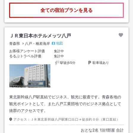
全ての宿泊プランを見る
ＪＲ東日本ホテルメッツ八戸
地図
青森県
八戸・種差海岸
お客様アンケート評価
集計中
るるぶトラベル評価
集計中
駅徒歩5分
駐車場あり
東北新幹線八戸駅直結でビジネス、観光に最適です。青森各地の
観光ポイントとして、また八戸工業団地でのビジネス拠点として
抜群のアクセスです。
アクセス：
ＪＲ東北新幹線八戸駅東口出口→徒歩約０分（東口直結）
おとな
2
名
1
泊
1
部屋 合計