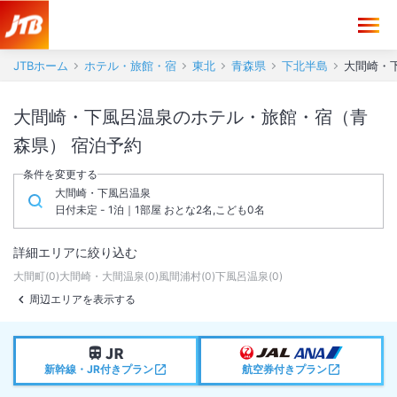
JTBホーム
ホテル・旅館・宿
東北
青森県
下北半島
大間崎・
大間崎・下風呂温泉のホテル・旅館・宿（青
森県） 宿泊予約
条件を変更する
大間崎・下風呂温泉
日付未定 - 1泊｜1部屋 おとな2名,こども0名
詳細エリアに絞り込む
大間町
(
0
)
大間崎・大間温泉
(
0
)
風間浦村
(
0
)
下風呂温泉
(
0
)
周辺エリアを表示する
新幹線・JR付きプラン
航空券付きプラン