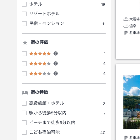
ホテル
18
リゾートホテル
大浴場
民宿・ペンション
11
温泉
駐車場
宿の評価
1
4
4
宿の特徴
高級旅館・ホテル
3
駅から徒歩5分以内
7
ビーチまで徒歩5分以内
こども宿泊可能
40
駐車場