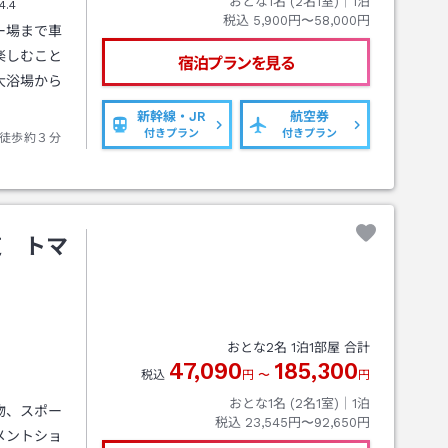
おとな1名 (
2
名1室)｜
1
泊
4.4
税込
5,900円〜58,000円
ー場まで車
楽しむこと
宿泊プランを見る
大浴場から
新幹線・JR
航空券
付きプラン
付きプラン
徒歩約３分
道 トマ
おとな
2
名
1
泊
1
部屋 合計
47,090
185,300
税込
円
〜
円
おとな1名 (
2
名1室)｜
1
泊
物、スポー
税込
23,545円〜92,650円
メントショ