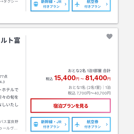
→タクシー
新幹線・JR
航空券
付きプラン
付きプラン
ァルト富
おとな
2
名
1
泊
1
部屋 合計
15,400
81,400
77点
税込
円
〜
円
4.3
おとな1名 (
2
名1室)｜
1
泊
トホテルで
税込
7,700円〜40,700円
折々の旬を
なしいたし
宿泊プランを見る
バス富良野
新幹線・JR
航空券
付きプラン
付きプラン
ゥールヴァ