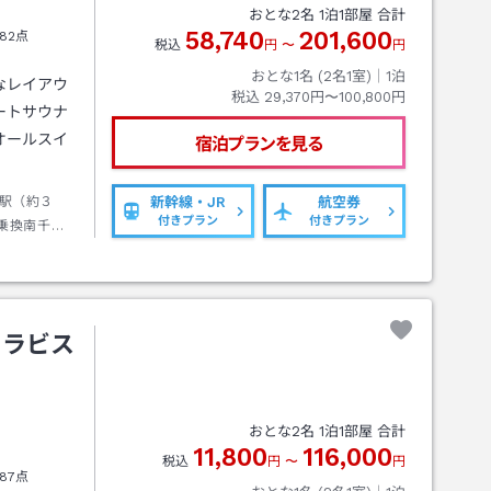
おとな
2
名
1
泊
1
部屋 合計
58,740
201,600
82点
税込
円
〜
円
おとな1名 (
2
名1室)｜
1
泊
なレイアウ
税込
29,370円〜100,800円
ートサウナ
オールスイ
宿泊プランを見る
駅（約３
新幹線・JR
航空券
付きプラン
付きプラン
乗換南千歳
トルバス
 ラビス
おとな
2
名
1
泊
1
部屋 合計
11,800
116,000
税込
円
〜
円
87点