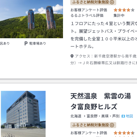
ふるさと納税対象施設
お客様アンケート評価
るるぶトラベル評価
集計中
１フロアにたった４室という贅沢
ト。展望ジェットバス・プライベ
を完備した全室１００平米以上の
呂あり
駐車場あり
ートホテル。
アクセス：
新千歳空港駅から南千歳
分）→ＪＲ石勝線帯広又は釧路行きに
駅より約７０分→トマム駅下車→シャ
天然温泉 紫雲の湯
タ富良野ヒルズ
地図
北海道
富良野・美瑛・芦別
ふるさと納税対象施設
お客様アンケート評価