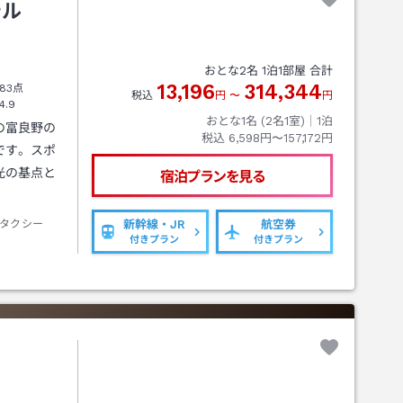
テル
おとな
2
名
1
泊
1
部屋 合計
13,196
314,344
83点
税込
円
〜
円
4.9
おとな1名 (
2
名1室)｜
1
泊
の富良野の
税込
6,598円〜157,172円
です。スポ
光の基点と
宿泊プランを見る
タクシー
新幹線・JR
航空券
付きプラン
付きプラン