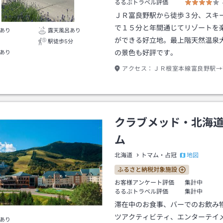
るるぶトラベル評価
ＪＲ富良野駅から徒歩３分、スキ
で１５分と年間通じてリゾートを
あり
露天風呂あり
ができる好立地。最上階天然温泉
駅徒歩5分
の景色も好評です。
あり
アクセス：
ＪＲ根室本線富良野駅→
クラブメッド・北海
ム
地図
北海道
トマム・占冠
ふるさと納税対象施設
お客様アンケート評価
集計中
るるぶトラベル評価
集計中
滞在中のお食事、バーでのお飲み
ツアクティビティ、エンターテイ
あり