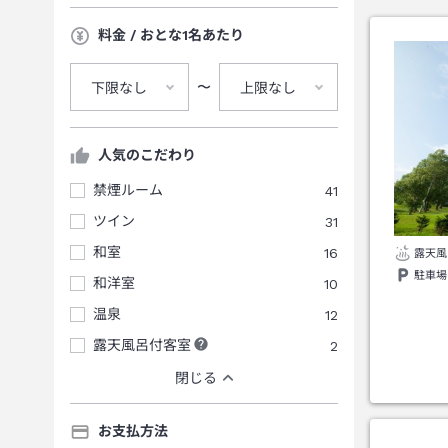
料金 / おとな1名あたり
〜
下限なし
上限なし
人気のこだわり
禁煙ルーム
41
ツイン
31
和室
16
露天風
駐車場
和洋室
10
温泉
12
露天風呂付客室
2
閉じる
お支払方法