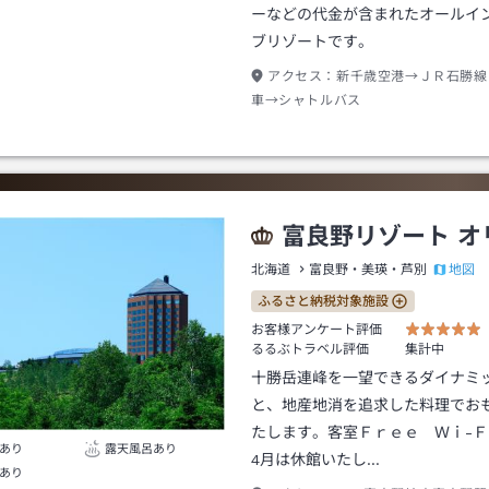
ーなどの代金が含まれたオールイ
ブリゾートです。
アクセス：
新千歳空港→ＪＲ石勝線
車→シャトルバス
富良野リゾート オ
地図
北海道
富良野・美瑛・芦別
ふるさと納税対象施設
お客様アンケート評価
るるぶトラベル評価
集計中
十勝岳連峰を一望できるダイナミ
と、地産地消を追求した料理でお
たします。客室Ｆｒｅｅ Ｗｉ-Ｆ
あり
露天風呂あり
4月は休館いたし…
あり