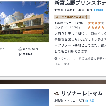
新富良野プリンスホ
地図
北海道
富良野・美瑛・芦別
ふるさと納税対象施設
お客様アンケート評価
るるぶトラベル評価
大自然と美しく調和し、四季折々
景観をお楽しみいただけるホテル
ーツリゾート基地としてまた、観
あり
露天風呂あり
してもご利用できます
駐車場あり
アクセス：
ＪＲ根室本線富良野駅～
（約１０分）
リゾナーレトマム
地図
北海道
トマム・占冠