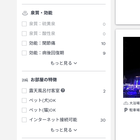
泉質・効能
泉質：硫黄泉
0
泉質：酸性泉
0
効能：関節痛
10
効能：病後回復期
9
もっと見る
お部屋の特徴
露天風呂付客室
2
ペット(犬)OK
大浴場
ペット(猫)OK
駐車場
インターネット接続可能
30
もっと見る