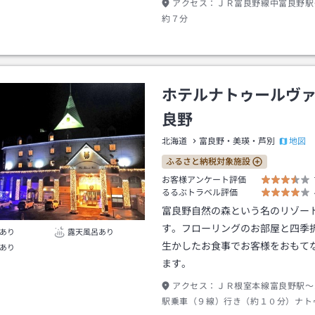
アクセス：
ＪＲ富良野線中富良野駅
約７分
ホテルナトゥールヴ
良野
地図
北海道
富良野・美瑛・芦別
ふるさと納税対象施設
お客様アンケート評価
るるぶトラベル評価
富良野自然の森という名のリゾー
す。フローリングのお部屋と四季
あり
露天風呂あり
生かしたお食事でお客様をおもて
あり
ます。
アクセス：
ＪＲ根室本線富良野駅～
駅乗車（９線）行き（約１０分）ナト