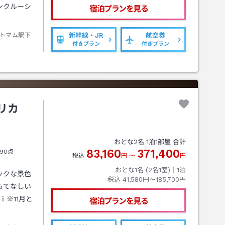
ンクルーシ
宿泊プランを見る
トマム駅下
新幹線・JR
航空券
付きプラン
付きプラン
リカ
おとな
2
名
1
泊
1
部屋 合計
83,160
371,400
90点
税込
円
〜
円
おとな1名 (
2
名1室)｜
1
泊
ックな景色
税込
41,580円〜185,700円
もてなしい
ｉ※11月と
宿泊プランを見る