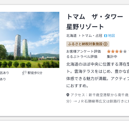
トマム ザ・タワー
星野リゾート
地図
北海道
トマム・占冠
ふるさと納税対象施設
お客様アンケート評価
るるぶトラベル評価
集計中
北海道のほぼ中央に位置する滞在
ト。雲海テラスをはじめ、豊かな
呂あり
駅徒歩5分
体感できる魅力が満載。アクティ
あり
におすすめ。
アクセス：
新千歳空港駅から南千歳
分）→ＪＲ石勝線帯広又は釧路行きに
駅より約７０分→トマム駅下車→シャ