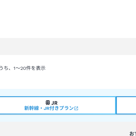
うち、
1～20
件を表示
新幹線・JR付きプラン
お