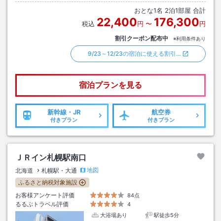
４番出口→徒歩約１分
おとな
1
名
2
泊
1
部屋 合計
22,400
176,300
税込
円
〜
円
割引クーポン配布中
※利用条件あり
9/23～12/23の宿泊に使える割引…
宿泊プランを見る
新幹線・JR
航空券
付きプラン
付きプラン
ＪＲイン札幌駅南口
地図
北海道
札幌駅・大通
ふるさと納税対象施設
お客様アンケート評価
84点
るるぶトラベル評価
4
大浴場あり
駅徒歩5分