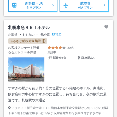
新幹線・JR
航空券
付きプラン
付きプラン
札幌東急ＲＥＩホテル
地図
北海道
すすきの・中島公園
ふるさと納税対象施設
お客様アンケート評価
82点
るるぶトラベル評価
集計中
駅徒歩5分
駐車場あり
すすきの駅から徒歩約１分の位置する12階建のホテル。商店街、
飲食店街の中心部すすきのに位置し、待ち合わせ、夜の散策に最
適です。札幌駅や大通公…
アクセス：
新千歳空港→ＪＲ函館本線新千歳空港駅から約３６分札幌駅
下車→地下鉄南北線さっぽろ駅から真駒内方面行き約３分すすきの駅下車