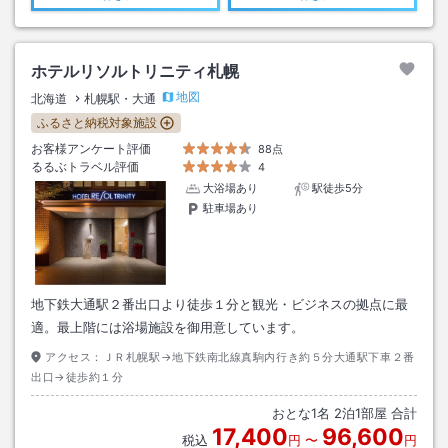
ホテルリソルトリニティ札幌
地図
北海道
札幌駅・大通
ふるさと納税対象施設
お客様アンケート評価
88点
るるぶトラベル評価
4
大浴場あり
駅徒歩5分
駐車場あり
地下鉄大通駅２番出口より徒歩１分と観光・ビジネスの拠点に最
適。最上階には浴場施設を御用意しています。
アクセス：
ＪＲ札幌駅→地下鉄南北線真駒内行き約５分大通駅下車２番
出口→徒歩約１分
おとな
1
名
2
泊
1
部屋 合計
17,400
96,600
税込
円
〜
円