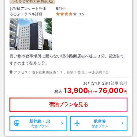
ふるさと納税対象施設
お客様アンケート評価
集計中
るるぶトラベル評価
3.5
買い物や食事場所に困らない狸小路商店街へ徒歩３分。歓楽街す
すきのまで徒歩５分。
アクセス：
地下鉄東西線西１１丁目駅３番出口→徒歩約７分
おとな
1
名
2
泊
1
部屋 合計
13,900
76,000
税込
円
〜
円
宿泊プランを見る
新幹線・JR
航空券
付きプラン
付きプラン