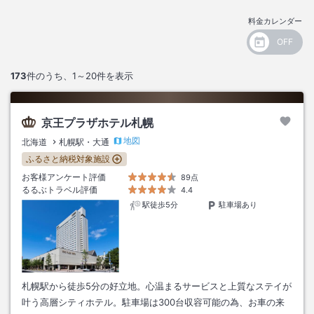
料金カレンダー
173
件のうち、
1～20
件を表示
京王プラザホテル札幌
地図
北海道
札幌駅・大通
ふるさと納税対象施設
お客様アンケート評価
89点
るるぶトラベル評価
4.4
駅徒歩5分
駐車場あり
札幌駅から徒歩5分の好立地。心温まるサービスと上質なステイが
叶う高層シティホテル。駐車場は300台収容可能の為、お車の来