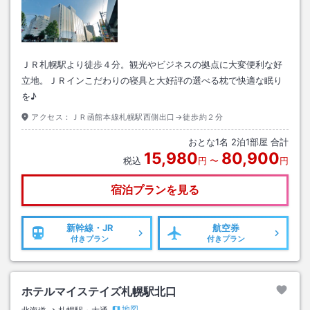
ＪＲ札幌駅より徒歩４分。観光やビジネスの拠点に大変便利な好
立地。ＪＲインこだわりの寝具と大好評の選べる枕で快適な眠り
を♪
アクセス：
ＪＲ函館本線札幌駅西側出口→徒歩約２分
おとな
1
名
2
泊
1
部屋 合計
15,980
80,900
税込
円
〜
円
宿泊プランを見る
新幹線・JR
航空券
付きプラン
付きプラン
ホテルマイステイズ札幌駅北口
地図