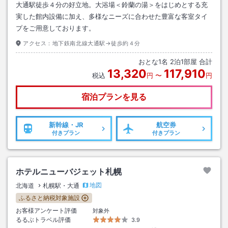
大通駅徒歩４分の好立地。大浴場＜鈴蘭の湯＞をはじめとする充
実した館内設備に加え、多様なニーズに合わせた豊富な客室タイ
プをご用意しております。
アクセス：
地下鉄南北線大通駅→徒歩約４分
おとな
1
名
2
泊
1
部屋 合計
13,320
117,910
税込
円
〜
円
宿泊プランを見る
新幹線・JR
航空券
付きプラン
付きプラン
ホテルニューバジェット札幌
地図
北海道
札幌駅・大通
ふるさと納税対象施設
お客様アンケート評価
対象外
るるぶトラベル評価
3.9