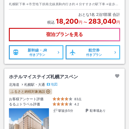
札幌駅下車→市営地下鉄南北線真駒内行き約４分すすきの駅下車→徒歩約
４分またはタクシー約３分
おとな
1
名
2
泊
1
部屋 合計
18,200
283,040
税込
円
〜
円
宿泊プランを見る
新幹線・JR
航空券
付きプラン
付きプラン
ホテルマイステイズ札幌アスペン
地図
北海道
札幌駅・大通
ふるさと納税対象施設
お客様アンケート評価
83点
るるぶトラベル評価
4.2
駅徒歩5分
駐車場あり