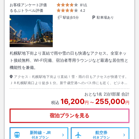
お客様アンケート評価
81点
るるぶトラベル評価
4.2
駅徒歩5分
駐車場あり
札幌駅地下街より直結で雨や雪の日も快適なアクセス。全室ネッ
ト接続無料、WI-FI完備、宿泊者専用ラウンジなど最適な居住性と
機能性を兼備。
アクセス：
札幌駅地下街より直結！雪・雨の日もアクセスが快適です。
ＪＲ札幌駅南口より徒歩１分。新千歳空港へのバス停にも近く、ビジネス
や観光の拠点としても抜群です。札幌ドームへも乗り換えなし。
おとな
1
名
2
泊
1
部屋 合計
16,200
255,000
税込
円
〜
円
宿泊プランを見る
新幹線・JR
航空券
付きプラン
付きプラン