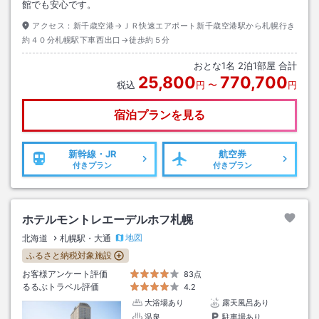
館でも安心です。
アクセス：
新千歳空港→ＪＲ快速エアポート新千歳空港駅から札幌行き
約４０分札幌駅下車西出口→徒歩約５分
おとな
1
名
2
泊
1
部屋 合計
25,800
770,700
税込
円
〜
円
宿泊プランを見る
新幹線・JR
航空券
付きプラン
付きプラン
ホテルモントレエーデルホフ札幌
地図
北海道
札幌駅・大通
ふるさと納税対象施設
お客様アンケート評価
83点
るるぶトラベル評価
4.2
大浴場あり
露天風呂あり
温泉
駐車場あり