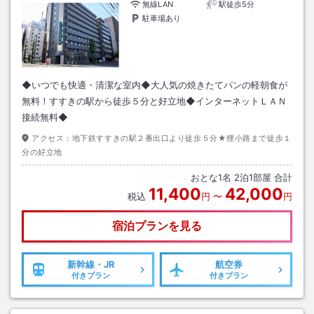
無線LAN
駅徒歩5分
駐車場あり
◆いつでも快適・清潔な室内◆大人気の焼きたてパンの軽朝食が
無料！すすきの駅から徒歩５分と好立地◆インターネットＬＡＮ
接続無料◆
アクセス：
地下鉄すすきの駅２番出口より徒歩５分★狸小路まで徒歩１
分の好立地
おとな
1
名
2
泊
1
部屋 合計
11,400
42,000
税込
円
〜
円
宿泊プランを見る
新幹線・JR
航空券
付きプラン
付きプラン