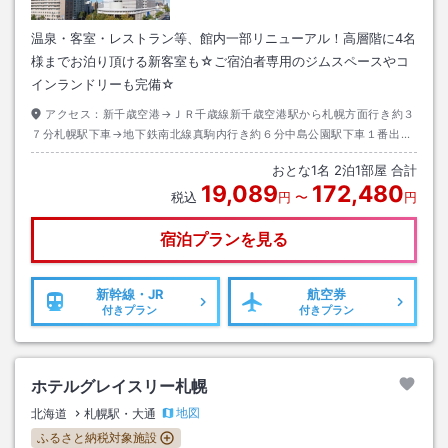
温泉・客室・レストラン等、館内一部リニューアル！高層階に4名
様までお泊り頂ける新客室も☆ご宿泊者専用のジムスペースやコ
インランドリーも完備☆
アクセス：
新千歳空港→ＪＲ千歳線新千歳空港駅から札幌方面行き約３
７分札幌駅下車→地下鉄南北線真駒内行き約６分中島公園駅下車１番出口
→徒歩約２分
おとな
1
名
2
泊
1
部屋 合計
19,089
172,480
税込
円
〜
円
宿泊プランを見る
新幹線・JR
航空券
付きプラン
付きプラン
ホテルグレイスリー札幌
地図
北海道
札幌駅・大通
ふるさと納税対象施設