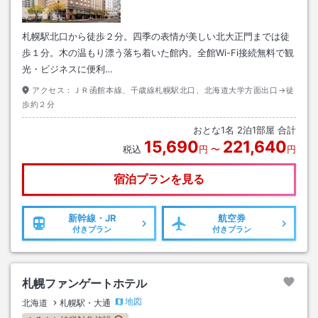
札幌駅北口から徒歩２分。四季の表情が美しい北大正門までは徒
歩１分。木の温もり漂う落ち着いた館内。全館Wi-Fi接続無料で観
光・ビジネスに便利…
アクセス：
ＪＲ函館本線、千歳線札幌駅北口、北海道大学方面出口→徒
歩約２分
おとな
1
名
2
泊
1
部屋 合計
15,690
221,640
税込
円
〜
円
宿泊プランを見る
新幹線・JR
航空券
付きプラン
付きプラン
札幌ファンゲートホテル
地図
北海道
札幌駅・大通