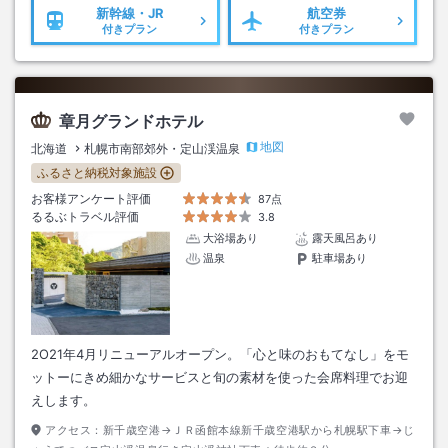
新幹線・JR
航空券
付きプラン
付きプラン
章月グランドホテル
地図
北海道
札幌市南部郊外・定山渓温泉
ふるさと納税対象施設
お客様アンケート評価
87点
るるぶトラベル評価
3.8
大浴場あり
露天風呂あり
温泉
駐車場あり
2O21年4月リニューアルオープン。「心と味のおもてなし」をモ
ットーにきめ細かなサービスと旬の素材を使った会席料理でお迎
えします。
アクセス：
新千歳空港→ＪＲ函館本線新千歳空港駅から札幌駅下車→じ