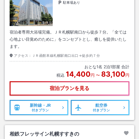
駐車場あり
宿泊者専用大浴場完備。ＪＲ札幌駅南口から徒歩７分。「全ては
心地よい目覚めのために」をコンセプトとし、癒しを提供いたし
ます。
アクセス：
ＪＲ函館本線札幌駅南口出口→徒歩約７分
おとな
1
名
2
泊
1
部屋 合計
14,400
83,100
税込
円
〜
円
宿泊プランを見る
新幹線・JR
航空券
付きプラン
付きプラン
相鉄フレッサイン札幌すすきの