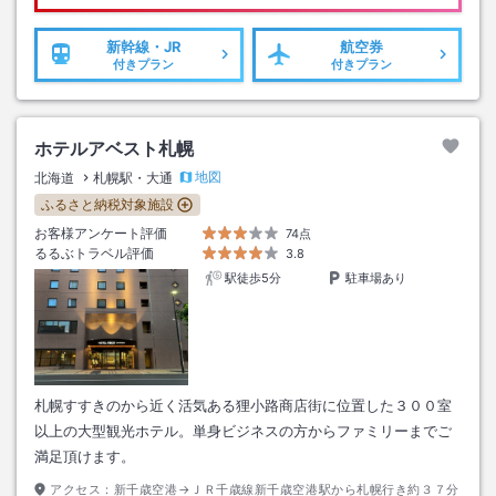
新幹線・JR
航空券
付きプラン
付きプラン
ホテルアベスト札幌
地図
北海道
札幌駅・大通
ふるさと納税対象施設
お客様アンケート評価
74点
るるぶトラベル評価
3.8
駅徒歩5分
駐車場あり
札幌すすきのから近く活気ある狸小路商店街に位置した３００室
以上の大型観光ホテル。単身ビジネスの方からファミリーまでご
満足頂けます。
アクセス：
新千歳空港→ＪＲ千歳線新千歳空港駅から札幌行き約３７分