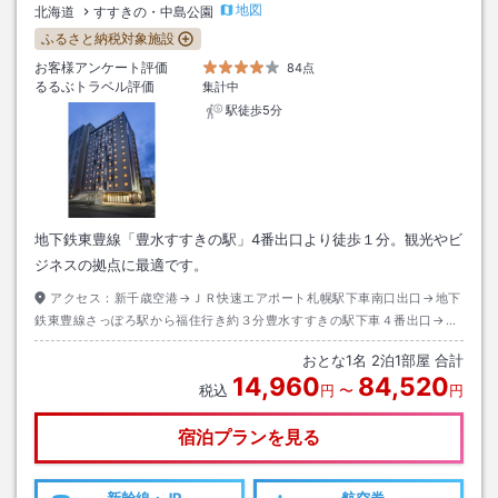
地図
北海道
すすきの・中島公園
ふるさと納税対象施設
お客様アンケート評価
84点
るるぶトラベル評価
集計中
駅徒歩5分
地下鉄東豊線「豊水すすきの駅」4番出口より徒歩１分。観光やビ
ジネスの拠点に最適です。
アクセス：
新千歳空港→ＪＲ快速エアポート札幌駅下車南口出口→地下
鉄東豊線さっぽろ駅から福住行き約３分豊水すすきの駅下車４番出口→徒
歩約１分
おとな
1
名
2
泊
1
部屋 合計
14,960
84,520
税込
円
〜
円
宿泊プランを見る
新幹線・JR
航空券