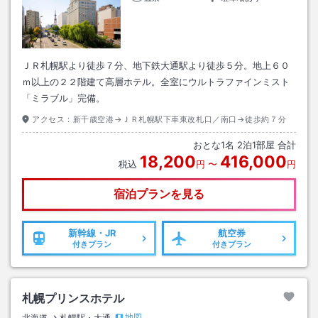
ＪＲ札幌駅より徒歩７分、地下鉄大通駅より徒歩５分。地上６０
ｍ以上の２２階建て高層ホテル。全室にウルトラファインミスト
「ミラブル」完備。
アクセス：
新千歳空港→ＪＲ札幌駅下車東改札口／南口→徒歩約７分
おとな
1
名
2
泊
1
部屋 合計
18,200
416,000
税込
円
〜
円
宿泊プランを見る
新幹線・JR
航空券
付きプラン
付きプラン
札幌プリンスホテル
地図
北海道
札幌駅・大通