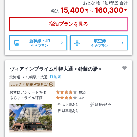
おとな
1
名
2
泊
1
部屋 合計
15,400
160,300
税込
円
〜
円
宿泊プランを見る
新幹線・JR
航空券
付きプラン
付きプラン
ヴィアインプライム札幌大通＜鈴蘭の湯＞
地図
北海道
札幌駅・大通
ふるさと納税対象施設
お客様アンケート評価
80点
るるぶトラベル評価
4.2
大浴場あり
駅徒歩5分
駐車場あり