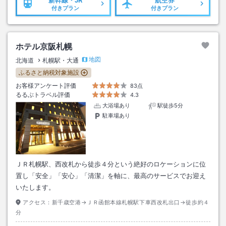
付きプラン
付きプラン
ホテル京阪札幌
地図
北海道
札幌駅・大通
ふるさと納税対象施設
お客様アンケート評価
83点
るるぶトラベル評価
4.3
大浴場あり
駅徒歩5分
駐車場あり
ＪＲ札幌駅、西改札から徒歩４分という絶好のロケーションに位
置し「安全」「安心」「清潔」を軸に、最高のサービスでお迎え
いたします。
アクセス：
新千歳空港→ＪＲ函館本線札幌駅下車西改札出口→徒歩約４
分