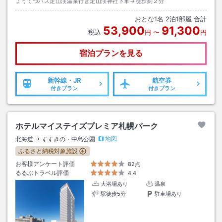
ょうてつバス定山渓温泉行き定山渓神社下車→徒歩約２分
おとな
1
名
2
泊
1
部屋 合計
53,900
91,300
税込
円
〜
円
宿泊プランを見る
新幹線・JR
航空券
付きプラン
付きプラン
ホテルマイステイズプレミア札幌パーク
地図
北海道
すすきの・中島公園
ふるさと納税対象施設
お客様アンケート評価
82点
るるぶトラベル評価
4.4
大浴場あり
温泉
駅徒歩5分
駐車場あり