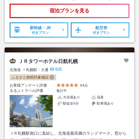
宿泊プランを見る
新幹線・JR
航空券
付きプラン
付きプラン
ＪＲタワーホテル日航札幌
地図
北海道
札幌駅・大通
ふるさと納税対象施設
お客様アンケート評価
94点
るるぶトラベル評価
集計中
大浴場あり
温泉
駅徒歩5分
駐車場あり
ＪＲ札幌駅南口に直結し、北海道最高層のランドマーク。窓から