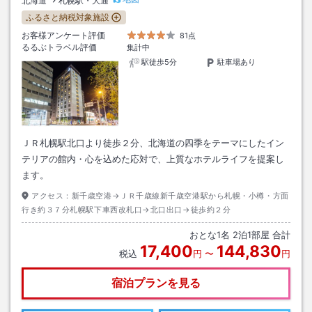
北海道
札幌駅・大通
ふるさと納税対象施設
お客様アンケート評価
81点
るるぶトラベル評価
集計中
駅徒歩5分
駐車場あり
ＪＲ札幌駅北口より徒歩２分、北海道の四季をテーマにしたイン
テリアの館内・心を込めた応対で、上質なホテルライフを提案し
ます。
アクセス：
新千歳空港→ＪＲ千歳線新千歳空港駅から札幌・小樽・方面
行き約３７分札幌駅下車西改札口→北口出口→徒歩約２分
おとな
1
名
2
泊
1
部屋 合計
17,400
144,830
税込
円
〜
円
宿泊プランを見る