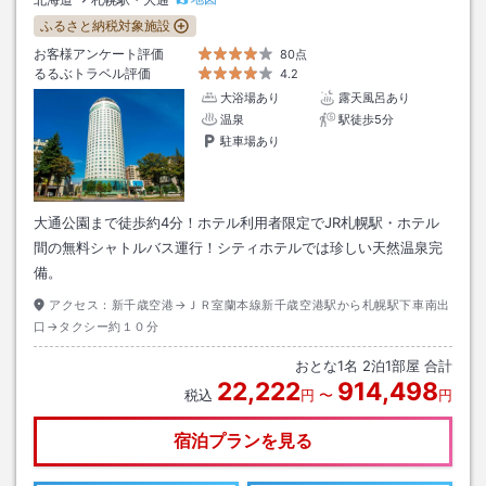
ふるさと納税対象施設
お客様アンケート評価
80点
るるぶトラベル評価
4.2
大浴場あり
露天風呂あり
温泉
駅徒歩5分
駐車場あり
大通公園まで徒歩約4分！ホテル利用者限定でJR札幌駅・ホテル
間の無料シャトルバス運行！シティホテルでは珍しい天然温泉完
備。
アクセス：
新千歳空港→ＪＲ室蘭本線新千歳空港駅から札幌駅下車南出
口→タクシー約１０分
おとな
1
名
2
泊
1
部屋 合計
22,222
914,498
税込
円
〜
円
宿泊プランを見る