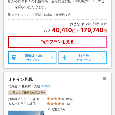
広がる四季折々の札幌の街、遥かに望む山々等札幌のパノラマビ
ューを満喫いただけます。
アクセス：
ＪＲ札幌駅南口出口→徒歩約１分
おとな
1
名
2
泊
1
部屋 合計
40,410
179,740
税込
円
〜
円
宿泊プランを見る
新幹線・JR
航空券
付きプラン
付きプラン
ＪＲイン札幌
地図
北海道
札幌駅・大通
ふるさと納税対象施設
お客様アンケート評価
82点
るるぶトラベル評価
4.1
駅徒歩5分