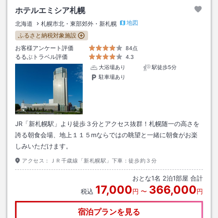
ホテルエミシア札幌
地図
北海道
札幌市北・東部郊外・新札幌
ふるさと納税対象施設
お客様アンケート評価
84点
るるぶトラベル評価
4.3
大浴場あり
駅徒歩5分
駐車場あり
JR「新札幌駅」より徒歩３分とアクセス抜群！札幌随一の高さを
誇る朝食会場、地上１１５mならではの眺望と一緒に朝食がお楽
しみいただけます。
アクセス：
ＪＲ千歳線「新札幌駅」下車：徒歩約３分
おとな
1
名
2
泊
1
部屋 合計
17,000
366,000
税込
円
〜
円
宿泊プランを見る