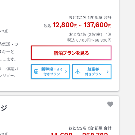
おとな
2
名
1
泊
1
部屋 合計
12,800
137,600
税込
円
〜
円
79点
おとな1名 (
2
名1室)｜
1
泊
税込
6,400円〜68,800円
熱気球・フ
スキーと
宿泊プランを見る
たします。
）→高速バ
新幹線・JR
航空券
付きプラン
付きプラン
ンリゾー
ッジ
おとな
2
名
1
泊
1
部屋 合計
79点