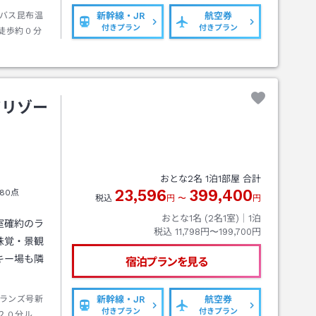
バス昆布温
新幹線・JR
航空券
付きプラン
付きプラン
徒歩約０分
ツリゾー
おとな
2
名
1
泊
1
部屋 合計
23,596
399,400
80点
税込
円
〜
円
おとな1名 (
2
名1室)｜
1
泊
室確約のラ
税込
11,798円〜199,700円
味覚・景観
キー場も隣
宿泊プランを見る
ランズ号新
新幹線・JR
航空券
付きプラン
付きプラン
２０分ルス