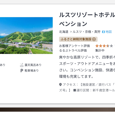
ルスツリゾートホテ
ベンション
地図
北海道
ルスツ・京極・真狩
ふるさと納税対象施設
お客様アンケート評価
るるぶトラベル評価
集計中
爽やかな高原リゾートで、四季折
スポーツ・アウトドアメニューを
あり
露天風呂あり
さい。コンベンション施設、快適
駐車場あり
環境も充実してます。
アクセス：
【施設運営／直行バス「
ズ号」】 ■運行区間：新千歳空港～
ト間 ■運行期間：ホテル営業期間のみ
須。７日前の事前予約制※期限までに
場合運休 ■料金：有料 ■行き：新千
ツリゾート（下車後、ホテルまで徒歩