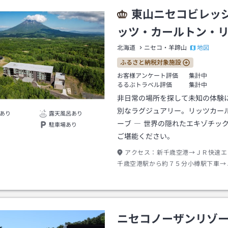
帰り：ルスツリゾート→新千歳空港（
東山ニセコビレッ
際線、各バス停留所） ■所用時間：約
便数：１日４～８便。季節により変動
ッツ・カールトン・
公式サイトをご確認ください。
地図
北海道
ニセコ・羊蹄山
ふるさと納税対象施設
お客様アンケート評価
集計中
るるぶトラベル評価
集計中
非日常の場所を探して未知の体験
別なラグジュアリー。リッツカー
あり
露天風呂あり
ーブ ― 世界の隠れたエキゾチッ
駐車場あり
ご堪能ください。
アクセス：
新千歳空港→ＪＲ快速エ
千歳空港駅から約７５分小樽駅下車→
線長万部行き約１００分ニセコ駅下車
約１０分
ニセコノーザンリゾ