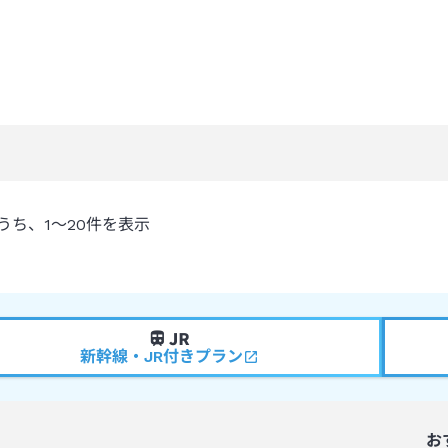
うち、
1～20
件を表示
新幹線・JR付きプラン
お