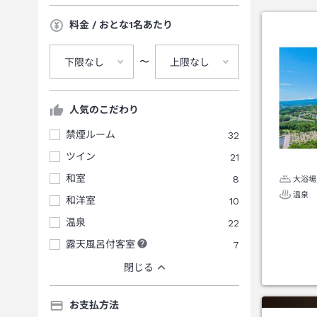
料金 / おとな1名あたり
〜
下限なし
上限なし
人気のこだわり
禁煙ルーム
32
ツイン
21
和室
8
大浴場
温泉
和洋室
10
温泉
22
露天風呂付客室
7
閉じる
お支払方法