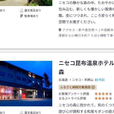
ニセコの静かな森の中、たおやか
包み込む、新しくも懐かしい風情
あり
露天風呂あり
館。杢につつまれ、こころ安らぐ
駐車場あり
空間でお寛ぎください。
アクセス：
新千歳空港→ＪＲ函館本
港駅から小樽行き約７５分小樽駅下車
本線長万部方面行き約９０分ニセコ駅
昆布温泉行き約３３分昆布温泉下車→
ニセコ昆布温泉ホテ
森
地図
北海道
ニセコ・羊蹄山
ふるさと納税対象施設
お客様アンケート評価
るるぶトラベル評価
ニセコの森に抱かれて、和のくつ
遊び心が調和する和風モダンの設
あり
露天風呂あり