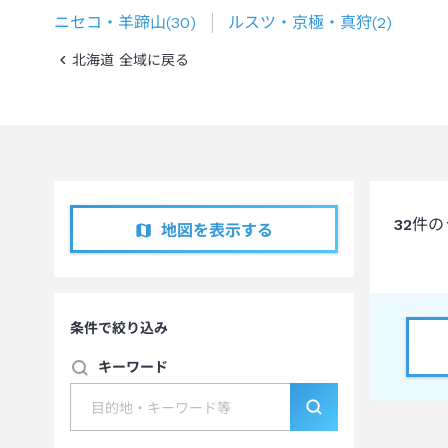
ニセコ・羊蹄山
(
30
)
ルスツ・京極・真狩
(
2
)
北海道 全域に戻る
32
件の
地図を表示する
条件で絞り込み
キーワード