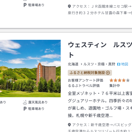
駐車場あり
アクセス：
ＪＲ函館本線ニセコ駅→
泉行き約３２分ホテル甘露の森下車→
ウェスティン ルス
ト
地図
北海道
ルスツ・京極・真狩
ふるさと納税対象施設
お客様アンケート評価
るるぶトラベル評価
集計中
全室メゾネット・７６平米以上客
グジュアリーホテル。四季折々の
あり
露天風呂あり
が楽しめ、遊園地・ゴルフ場・ス
駐車場あり
接。札幌や新千歳空港…
アクセス：
新千歳空港→バスビッグ
千歳空港からルスツリゾート行き約１