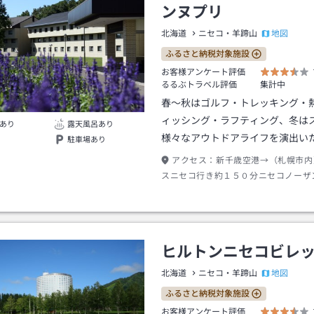
ンヌプリ
地図
北海道
ニセコ・羊蹄山
ふるさと納税対象施設
お客様アンケート評価
るるぶトラベル評価
集計中
春～秋はゴルフ・トレッキング・
ィッシング・ラフティング、冬は
あり
露天風呂あり
様々なアウトドアライフを演出い
駐車場あり
アクセス：
新千歳空港→（札幌市内
スニセコ行き約１５０分ニセコノーザ
ト・アンヌプリ下車→徒歩約０分
ヒルトンニセコビレ
地図
北海道
ニセコ・羊蹄山
ふるさと納税対象施設
お客様アンケート評価