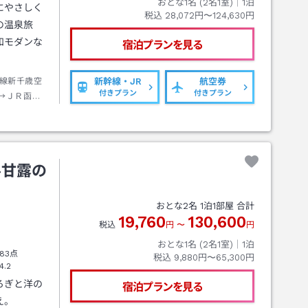
おとな1名 (
2
名1室)｜
1
泊
にやさしく
税込
28,072円〜124,630円
の温泉旅
和モダンな
宿泊プランを見る
線新千歳空
新幹線・JR
航空券
付きプラン
付きプラン
→ＪＲ函館
下車→バス
徒歩約２分
ル甘露の
おとな
2
名
1
泊
1
部屋 合計
19,760
130,600
税込
円
〜
円
おとな1名 (
2
名1室)｜
1
泊
83点
税込
9,880円〜65,300円
4.2
ろぎと洋の
宿泊プランを見る
え。