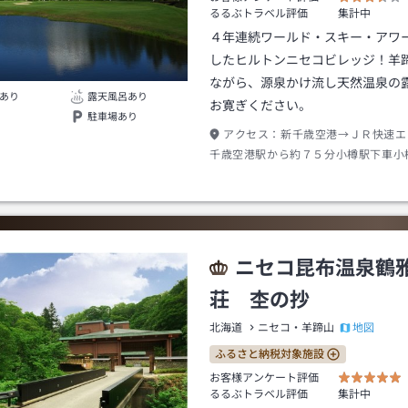
るるぶトラベル評価
集計中
４年連続ワールド・スキー・アワ
したヒルトンニセコビレッジ！羊
ながら、源泉かけ流し天然温泉の
あり
露天風呂あり
お寛ぎください。
駐車場あり
アクセス：
新千歳空港→ＪＲ快速エ
千歳空港駅から約７５分小樽駅下車小
口→ＪＲ函館本線長万部行き約１００
下車→タクシー約１０分
ニセコ昆布温泉鶴
荘 杢の抄
地図
北海道
ニセコ・羊蹄山
ふるさと納税対象施設
お客様アンケート評価
るるぶトラベル評価
集計中