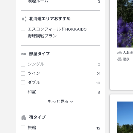
喫煙ルーム
3
北海道エリアおすすめ
エスコンフィールドHOKKAIDO
野球観戦プラン
大浴場
部屋タイプ
温泉
シングル
0
ツイン
21
ダブル
10
和室
8
もっと見る
宿タイプ
旅館
12