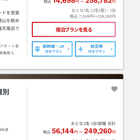
14,698
258,782
税込
円
〜
円
おとな1名 (
2
名1室)｜
1
泊
ードを受賞
税込
7,349円〜129,391円
蹄山を眺め
露天風呂で
宿泊プランを見る
アポート新
新幹線・JR
航空券
付きプラン
付きプラン
樽乗換え出
分ニセコ駅
雅別
おとな
2
名
1
泊
1
部屋 合計
56,144
249,260
98点
税込
円
〜
円