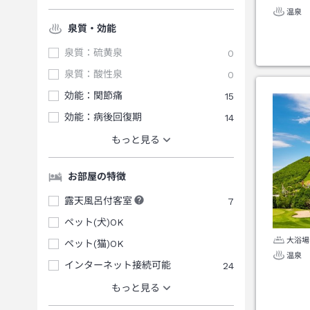
温泉
泉質・効能
泉質：硫黄泉
0
泉質：酸性泉
0
効能：関節痛
15
効能：病後回復期
14
もっと見る
お部屋の特徴
露天風呂付客室
7
ペット(犬)OK
大浴場
ペット(猫)OK
温泉
インターネット接続可能
24
もっと見る