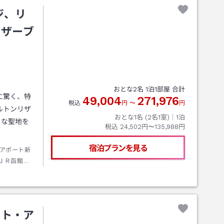
国内線・国
ジ、リ
１２０分 ■
。詳しくは
リザーブ
おとな
2
名
1
泊
1
部屋 合計
に驚く、特
49,004
271,976
税込
円
〜
円
ルトンリザ
おとな1名 (
2
名1室)｜
1
泊
クな聖地を
税込
24,502円〜135,988円
宿泊プランを見る
アポート新
ＪＲ函館本
→タクシー
ート・ア