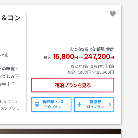
ル＆コン
おとな
2
名
1
泊
1
部屋 合計
15,800
247,200
78点
税込
円
〜
円
おとな1名 (
2
名1室)｜
1
泊
々の味覚・
税込
7,900円〜123,600円
お楽しみ下
なＷｉＦｉ
宿泊プランを見る
ビッグラン
新幹線・JR
航空券
付きプラン
付きプラン
ルスツリゾー
 ■予約：必
予約が無い
歳空港→ルス
約０分） ■