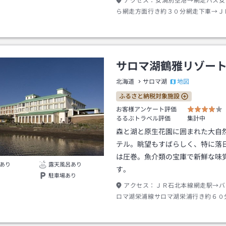
アクセス：
女満別空港→網走バス女
ら網走方面行き約３０分網走下車→Ｊ
路方面行き約４０分知床斜里駅下車→
床線ウトロ温泉行き約５０分ウトロバ
ル下車→徒歩約２０分
サロマ湖鶴雅リゾー
地図
北海道
サロマ湖
ふるさと納税対象施設
お客様アンケート評価
るるぶトラベル評価
集計中
森と湖と原生花園に囲まれた大自
テル。眺望もすばらしく、特に落
は圧巻。魚介類の宝庫で新鮮な味
あり
露天風呂あり
す。
駐車場あり
アクセス：
ＪＲ石北本線網走駅→バ
ロマ湖栄浦線サロマ湖栄浦行き約６０
栄浦下車→徒歩約２分