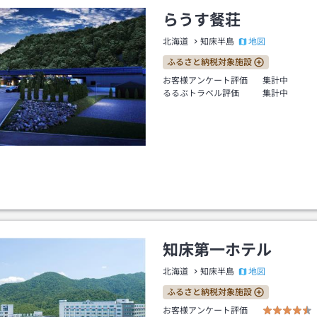
らうす餐荘
地図
北海道
知床半島
ふるさと納税対象施設
お客様アンケート評価
集計中
るるぶトラベル評価
集計中
知床第一ホテル
地図
北海道
知床半島
ふるさと納税対象施設
お客様アンケート評価