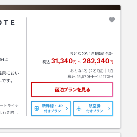
ＯＴＥ
おとな
2
名
1
泊
1
部屋 合計
31,340
282,340
94点
税込
円
〜
円
おとな1名 (
2
名1室)｜
1
泊
温泉におい
税込
15,670円〜141,170円
ルです。
宿泊プランを見る
ートライナ
新幹線・JR
航空券
付きプラン
付きプラン
ル行き約１
歩約１０分