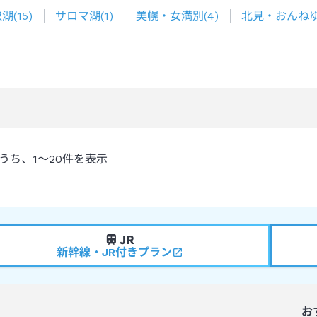
取湖
(
15
)
サロマ湖
(
1
)
美幌・女満別
(
4
)
北見・おんね
うち、
1～20
件を表示
新幹線・JR付きプラン
お