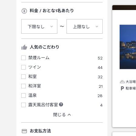
料金 / おとな1名あたり
〜
下限なし
上限なし
人気のこだわり
禁煙ルーム
52
ツイン
44
和室
32
大浴場
和洋室
21
駐車場
温泉
28
露天風呂付客室
4
閉じる
お支払方法