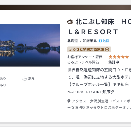
北こぶし知床 Ｈ
Ｌ＆ＲＥＳＯＲＴ
地図
北海道
知床半島
ふるさと納税対象施設
お客様アンケート評価
るるぶトラベル評価
集計中
世界自然遺産知床の玄関口ウトロ
て、唯一海辺に立地する大型ホテ
あり
温泉
【グループホテル一覧】キキ知床
あり
NATURALRESORT知床夕…
アクセス：
女満別空港→バスエアポ
ー女満別空港からウトロ温泉ターミナ
２０分ウトロ温泉ターミナル下車→徒