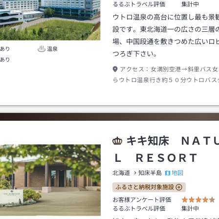
るるぶトラベル評価
集計中
ウトロ温泉の高台に位置し最も景
設です。東北海道一の広さの三層
場、中国段通を敷きつめた広いロ
あり
温泉
つろぎ下さい。
あり
アクセス：
女満別空港→斜里バス女
らウトロ温泉行き約５０分ウトロバス
下車→徒歩約２０分
キキ知床 ＮＡＴ
Ｌ ＲＥＳＯＲＴ
地図
北海道
知床半島
ふるさと納税対象施設
お客様アンケート評価
るるぶトラベル評価
集計中