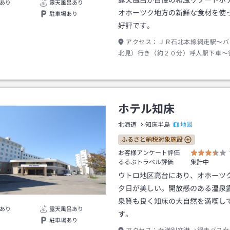
露天風呂が自慢の和風リゾートホ
あり
露天風呂あり
オホーツク地方の新鮮な食材を使
駐車場あり
好評です。
アクセス：
ＪＲ石北本線網走駅～バ
北見）行き（約２０分）呼人駅下車～
０分）
ホテル知床
地図
北海道
知床半島
ふるさと納税対象施設
お客様アンケート評価
るるぶトラベル評価
集計中
ウトロ地区高台にあり、オホーツ
夕日が美しい。開放感のある温泉
泉質も良く知床の大自然を満喫し
あり
露天風呂あり
す。
駐車場あり