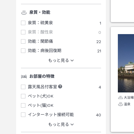
泉質・効能
泉質：硫黄泉
1
泉質：酸性泉
0
効能：関節痛
22
効能：病後回復期
21
もっと見る
お部屋の特徴
露天風呂付客室
4
ペット(犬)OK
大浴場
温泉
ペット(猫)OK
インターネット接続可能
40
もっと見る