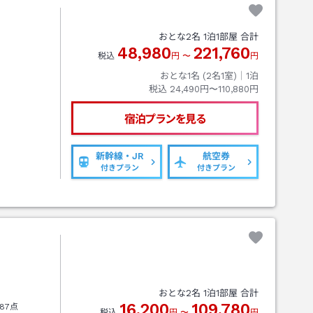
おとな
2
名
1
泊
1
部屋 合計
48,980
221,760
税込
円
〜
円
おとな1名 (
2
名1室)｜
1
泊
税込
24,490円〜110,880円
宿泊プランを見る
新幹線・JR
航空券
付きプラン
付きプラン
おとな
2
名
1
泊
1
部屋 合計
16,200
109,780
87点
税込
円
〜
円