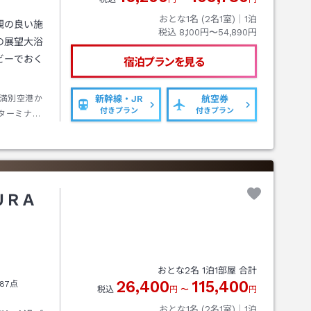
おとな1名 (
2
名1室)｜
1
泊
観の良い施
税込
8,100円〜54,890円
の展望大浴
ビーでおく
宿泊プランを見る
満別空港か
新幹線・JR
航空券
付きプラン
付きプラン
ターミナル
ＵＲＡ
おとな
2
名
1
泊
1
部屋 合計
26,400
115,400
87点
税込
円
〜
円
おとな1名 (
2
名1室)｜
1
泊