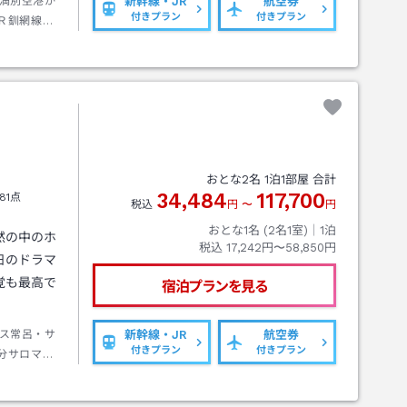
満別空港か
新幹線・JR
航空券
付きプラン
付きプラン
Ｒ釧網線釧
斜里バス知
スターミナ
ト
おとな
2
名
1
泊
1
部屋 合計
34,484
117,700
81点
税込
円
〜
円
おとな1名 (
2
名1室)｜
1
泊
然の中のホ
税込
17,242円〜58,850円
日のドラマ
覚も最高で
宿泊プランを見る
ス常呂・サ
新幹線・JR
航空券
付きプラン
付きプラン
分サロマ湖