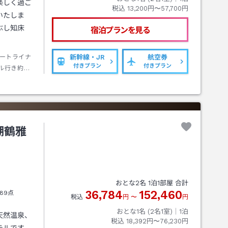
楽しく過ご
税込
13,200円〜57,700円
いたしま
ぶし知床
宿泊プランを見る
ートライナ
新幹線・JR
航空券
付きプラン
付きプラン
ル行き約１
歩約２０分
湖鶴雅
おとな
2
名
1
泊
1
部屋 合計
36,784
152,460
89点
税込
円
〜
円
おとな1名 (
2
名1室)｜
1
泊
天然温泉、
税込
18,392円〜76,230円