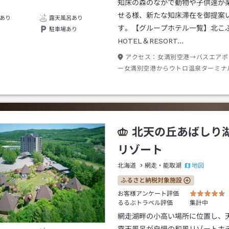
知床の森のなかで動物や子供達が
せる様、新たな知床滞在を御提案
あり
露天風呂あり
す。【グループホテル一覧】北こ
駐車場あり
HOTEL＆RESORT…
アクセス：
女満別空港→バスエアポ
ー女満別空港からウトロ温泉ターミナ
２０分ウトロ温泉ターミナル下車→徒
またはタクシー約５分
北天の丘あばしり
リゾート
地図
北海道
網走・能取湖
ふるさと納税対象施設
お客様アンケート評価
るるぶトラベル評価
集計中
網走湖畔の小高い場所に位置し、