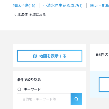
知床半島
(
16
)
小清水原生花園周辺
(
1
)
網走・能
北海道 全域に戻る
55
件の
地図を表示する
条件で絞り込み
キーワード