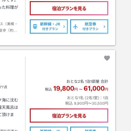
テルです。
った料理が
宿泊プランを見る
ス（美幌・
新幹線・JR
航空券
付きプラン
付きプラン
徒歩（約１
おとな
2
名
1
泊
1
部屋 合計
19,800
61,000
77点
税込
円
〜
円
おとな1名 (
2
名1室)｜
1
泊
ク海に沈む
税込
9,900円〜30,500円
露天風呂は
て頂けま
宿泊プランを見る