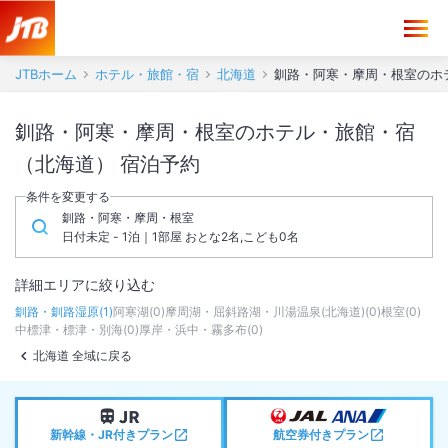
JTBホーム
ホテル・旅館・宿
北海道
釧路・阿寒・摩周・根室のホ
釧路・阿寒・摩周・根室のホテル・旅館・宿
（北海道） 宿泊予約
条件を変更する
釧路・阿寒・摩周・根室
日付未定 - 1泊｜1部屋 おとな2名,こども0名
詳細エリアに絞り込む
釧路・釧路湿原
(
1
)
阿寒湖
(
0
)
摩周湖・屈斜路湖・川湯温泉(北海道)
(
0
)
根室
(
0
)
中標津・標津・別海
(
0
)
厚岸・浜中・霧多布
(
0
)
北海道 全域に戻る
新幹線・JR付きプラン
航空券付きプラン