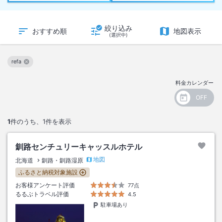
絞り込み
おすすめ順
地図表示
(選択中)
refa
この絞り込み条件を解除
料金カレンダー
1
件のうち、
1
件を表示
釧路センチュリーキャッスルホテル
地図
北海道
釧路・釧路湿原
ふるさと納税対象施設
お客様アンケート評価
77点
るるぶトラベル評価
4.5
駐車場あり