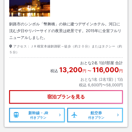
釧路市のシンボル「幣舞橋」の袂に建つデザインホテル。河口に
沈む夕日やリバーサイドの夜景は絶景です。2015年に全室フルリ
ニューアルしました。
アクセス：
ＪＲ根室本線釧路駅～徒歩（約２０分）またはタクシー（約
５分）
おとな
2
名
1
泊
1
部屋 合計
13,200
116,000
税込
円
〜
円
おとな1名 (
2
名1室)｜
1
泊
税込
6,600円〜58,000円
宿泊プランを見る
新幹線・JR
航空券
付きプラン
付きプラン