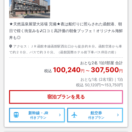
★天然温泉展望大浴場 完備★夜は船灯りに照らされた函館港、朝
日で煌く街並みを♪口コミ高評価の朝食ブッフェ！オリジナル海鮮
丼も◎
アクセス：
ＪＲ函館本線函館駅西出口から徒歩約８分。函館空港から車
で約２０分、バスで約３０分。（函館国際ホテル前下車バス停目の前）
おとな
2
名
1
泊
1
部屋 合計
100,240
307,500
税込
円
〜
円
おとな1名 (
2
名1室)｜
1
泊
税込
50,120円〜153,750円
宿泊プランを見る
新幹線・JR
航空券
付きプラン
付きプラン