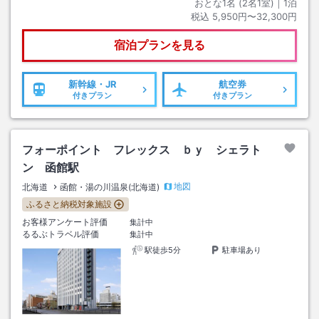
おとな1名 (
2
名1室)｜
1
泊
税込
5,950円〜32,300円
宿泊プランを見る
新幹線・JR
航空券
付きプラン
付きプラン
フォーポイント フレックス ｂｙ シェラト
ン 函館駅
地図
北海道
函館・湯の川温泉(北海道)
ふるさと納税対象施設
お客様アンケート評価
集計中
るるぶトラベル評価
集計中
駅徒歩5分
駐車場あり