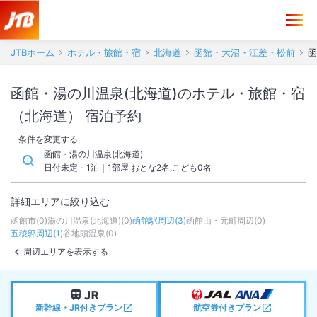
JTBホーム
ホテル・旅館・宿
北海道
函館・大沼・江差・松前
函
函館・湯の川温泉(北海道)のホテル・旅館・宿
（北海道） 宿泊予約
条件を変更する
函館・湯の川温泉(北海道)
日付未定 - 1泊｜1部屋 おとな2名,こども0名
詳細エリアに絞り込む
函館市
(
0
)
湯の川温泉(北海道)
(
0
)
函館駅周辺
(
3
)
函館山・元町周辺
(
0
)
五稜郭周辺
(
1
)
谷地頭温泉
(
0
)
周辺エリアを表示する
新幹線・JR付きプラン
航空券付きプラン