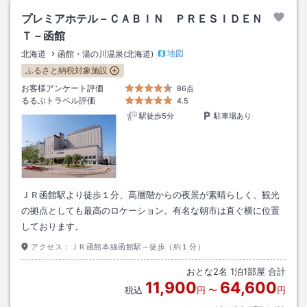
プレミアホテル－ＣＡＢＩＮ ＰＲＥＳＩＤＥＮ
Ｔ－函館
地図
北海道
函館・湯の川温泉(北海道)
ふるさと納税対象施設
お客様アンケート評価
86点
るるぶトラベル評価
4.5
駅徒歩5分
駐車場あり
ＪＲ函館駅より徒歩１分、高層階からの夜景が素晴らしく、観光
の拠点としても最高のロケーション。有名な朝市は直ぐ横に位置
しております。
アクセス：
ＪＲ函館本線函館駅～徒歩（約１分）
おとな
2
名
1
泊
1
部屋 合計
11,900
64,600
税込
円
〜
円