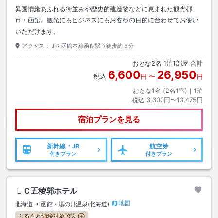
異国情緒あふれる街並みや歴史的建造物などに恵まれた観光都
市・函館。観光にもビジネスにもお客様の目的に合わせてお使い
いただけます。
アクセス：
ＪＲ函館本線函館駅→徒歩約５分
おとな
2
名
1
泊
1
部屋 合計
6,600
26,950
税込
円
〜
円
おとな1名 (
2
名1室)｜
1
泊
税込
3,300円〜13,475円
宿泊プランを見る
新幹線・JR
航空券
付きプラン
付きプラン
ＬＣ五稜郭ホテル
地図
北海道
函館・湯の川温泉(北海道)
ふるさと納税対象施設