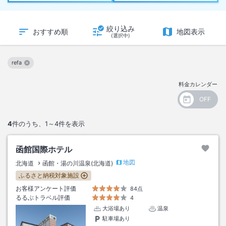
絞り込み
おすすめ順
地図表示
(選択中)
refa
この絞り込み条件を解除
料金カレンダー
4
件のうち、
1～4
件を表示
函館国際ホテル
地図
北海道
函館・湯の川温泉(北海道)
ふるさと納税対象施設
お客様アンケート評価
84点
るるぶトラベル評価
4
大浴場あり
温泉
駐車場あり