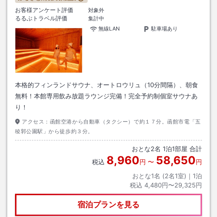
お客様アンケート評価
対象外
るるぶトラベル評価
集計中
無線LAN
駐車場あり
本格的フィンランドサウナ、オートロウリュ（10分間隔）、朝食
無料！本館専用飲み放題ラウンジ完備！完全予約制個室サウナあ
り！
アクセス：
函館空港から自動車（タクシー）で約１７分。函館市電「五
稜郭公園駅」から徒歩約３分。
おとな
2
名
1
泊
1
部屋 合計
8,960
58,650
税込
円
〜
円
おとな1名 (
2
名1室)｜
1
泊
税込
4,480円〜29,325円
宿泊プランを見る