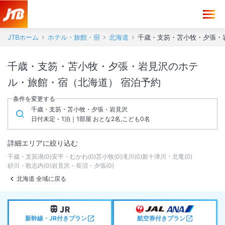
JTBホーム
ホテル・旅館・宿
北海道
千歳・支笏・苫小牧・夕張・
千歳・支笏・苫小牧・夕張・岩見沢のホテ
ル・旅館・宿（北海道） 宿泊予約
条件を変更する
千歳・支笏・苫小牧・夕張・岩見沢
日付未定 - 1泊｜1部屋 おとな2名,こども0名
詳細エリアに絞り込む
千歳・支笏湖
(
0
)
安平・むかわ
(
0
)
苫小牧
(
0
)
滝川
(
0
)
新十津川・北竜
(
0
)
砂川・歌志内
(
0
)
岩見沢・長沼・夕張
(
0
)
北海道 全域に戻る
新幹線・JR付きプラン
航空券付きプラン