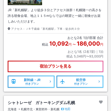
JR「新札幌駅」より徒歩３分とアクセス抜群！札幌随一の高さを
誇る朝食会場、地上１１５mならではの眺望と一緒に朝食がお楽
しみいただけます。
アクセス：
ＪＲ千歳線「新札幌駅」下車：徒歩約３分
おとな
2
名
1
泊
1
部屋 合計
10,092
186,000
税込
円
〜
円
おとな1名 (
2
名1室)｜
1
泊
税込
5,046円〜93,000円
宿泊プランを見る
新幹線・JR
航空券
付きプラン
付きプラン
シャトレーゼ ガトーキングダム札幌
地図
北海道
札幌市北・東部郊外・新札幌