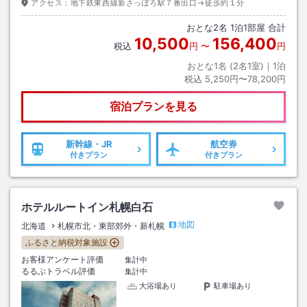
アクセス：
地下鉄東西線新さっぽろ駅７番出口→徒歩約１分
おとな
2
名
1
泊
1
部屋 合計
10,500
156,400
税込
円
〜
円
おとな1名 (
2
名1室)｜
1
泊
税込
5,250円〜78,200円
宿泊プランを見る
新幹線・JR
航空券
付きプラン
付きプラン
ホテルルートイン札幌白石
地図
北海道
札幌市北・東部郊外・新札幌
ふるさと納税対象施設
お客様アンケート評価
集計中
るるぶトラベル評価
集計中
大浴場あり
駐車場あり