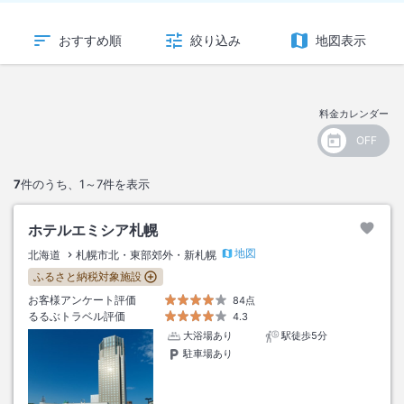
おすすめ順
絞り込み
地図表示
料金カレンダー
7
件のうち、
1～7
件を表示
ホテルエミシア札幌
地図
北海道
札幌市北・東部郊外・新札幌
ふるさと納税対象施設
お客様アンケート評価
84点
るるぶトラベル評価
4.3
大浴場あり
駅徒歩5分
駐車場あり