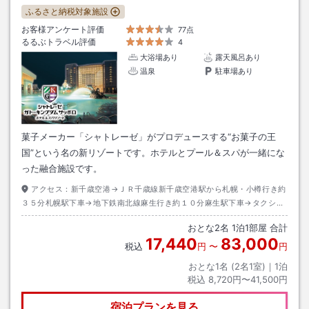
ふるさと納税対象施設
お客様アンケート評価
77点
るるぶトラベル評価
4
大浴場あり
露天風呂あり
温泉
駐車場あり
菓子メーカー「シャトレーゼ」がプロデュースする“お菓子の王
国”という名の新リゾートです。ホテルとプール＆スパが一緒にな
った融合施設です。
アクセス：
新千歳空港→ＪＲ千歳線新千歳空港駅から札幌・小樽行き約
３５分札幌駅下車→地下鉄南北線麻生行き約１０分麻生駅下車→タクシー
約１５分
おとな
2
名
1
泊
1
部屋 合計
17,440
83,000
税込
円
〜
円
おとな1名 (
2
名1室)｜
1
泊
税込
8,720円〜41,500円
宿泊プランを見る