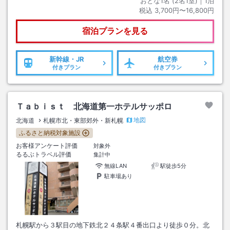
おとな1名 (
2
名1室)｜
1
泊
税込
3,700円〜16,800円
宿泊プランを見る
新幹線・JR
航空券
付きプラン
付きプラン
Ｔａｂｉｓｔ 北海道第一ホテルサッポロ
地図
北海道
札幌市北・東部郊外・新札幌
ふるさと納税対象施設
お客様アンケート評価
対象外
るるぶトラベル評価
集計中
無線LAN
駅徒歩5分
駐車場あり
札幌駅から３駅目の地下鉄北２４条駅４番出口より徒歩０分。北