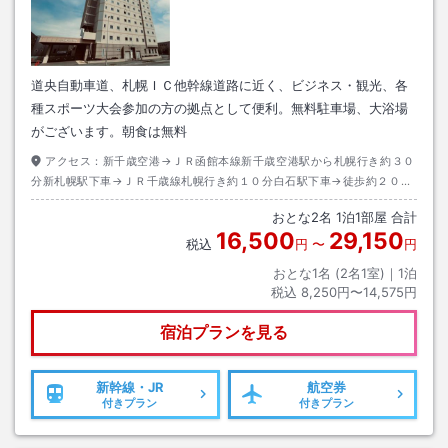
道央自動車道、札幌ＩＣ他幹線道路に近く、ビジネス・観光、各
種スポーツ大会参加の方の拠点として便利。無料駐車場、大浴場
がございます。朝食は無料
アクセス：
新千歳空港→ＪＲ函館本線新千歳空港駅から札幌行き約３０
分新札幌駅下車→ＪＲ千歳線札幌行き約１０分白石駅下車→徒歩約２０分
またはタクシー約５分
おとな
2
名
1
泊
1
部屋 合計
16,500
29,150
税込
円
〜
円
おとな1名 (
2
名1室)｜
1
泊
税込
8,250円〜14,575円
宿泊プランを見る
新幹線・JR
航空券
付きプラン
付きプラン