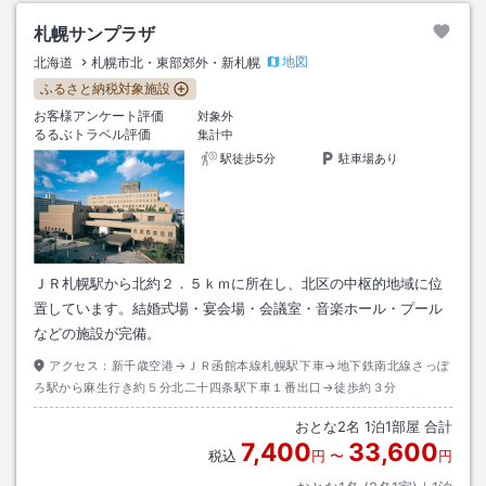
札幌サンプラザ
地図
北海道
札幌市北・東部郊外・新札幌
ふるさと納税対象施設
お客様アンケート評価
対象外
るるぶトラベル評価
集計中
駅徒歩5分
駐車場あり
ＪＲ札幌駅から北約２．５ｋｍに所在し、北区の中枢的地域に位
置しています。結婚式場・宴会場・会議室・音楽ホール・プール
などの施設が完備。
アクセス：
新千歳空港→ＪＲ函館本線札幌駅下車→地下鉄南北線さっぽ
ろ駅から麻生行き約５分北二十四条駅下車１番出口→徒歩約３分
おとな
2
名
1
泊
1
部屋 合計
7,400
33,600
税込
円
〜
円