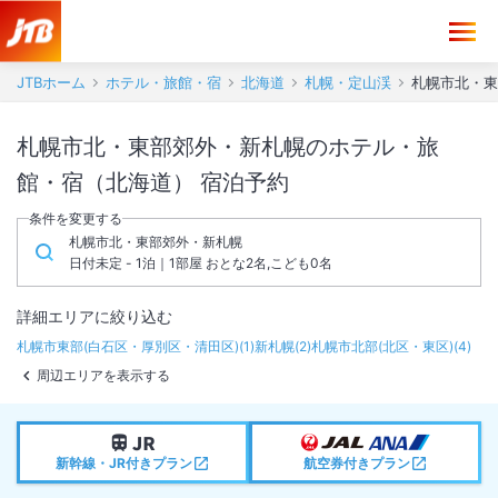
JTBホーム
ホテル・旅館・宿
北海道
札幌・定山渓
札幌市北・東
札幌市北・東部郊外・新札幌のホテル・旅
館・宿（北海道） 宿泊予約
条件を変更する
札幌市北・東部郊外・新札幌
日付未定 - 1泊｜1部屋 おとな2名,こども0名
詳細エリアに絞り込む
札幌市東部(白石区・厚別区・清田区)
(
1
)
新札幌
(
2
)
札幌市北部(北区・東区)
(
4
)
周辺エリアを表示する
新幹線・JR付きプラン
航空券付きプラン