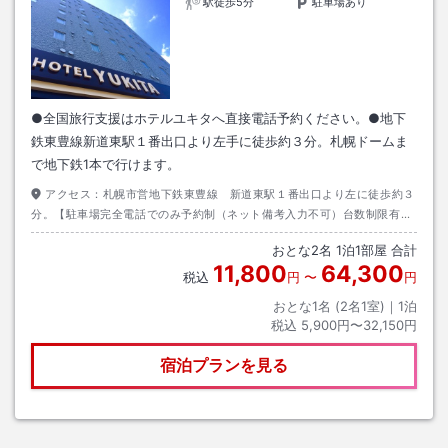
駅徒歩5分
駐車場あり
●全国旅行支援はホテルユキタへ直接電話予約ください。●地下
鉄東豊線新道東駅１番出口より左手に徒歩約３分。札幌ドームま
で地下鉄1本で行けます。
アクセス：
札幌市営地下鉄東豊線 新道東駅１番出口より左に徒歩約３
分。【駐車場完全電話でのみ予約制（ネット備考入力不可）台数制限有り
／普通車／１台１泊（１2００円）】＊トラック、バイクは止められませ
おとな
2
名
1
泊
1
部屋 合計
ん
11,800
64,300
税込
円
〜
円
おとな1名 (
2
名1室)｜
1
泊
税込
5,900円〜32,150円
宿泊プランを見る