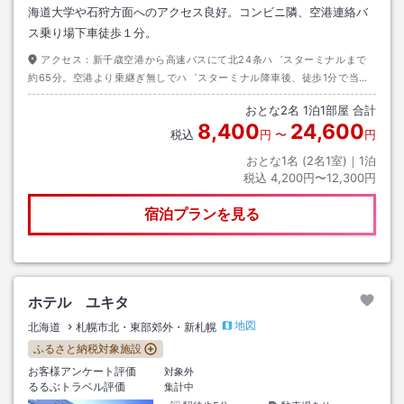
海道大学や石狩方面へのアクセス良好。コンビニ隣、空港連絡バ
ス乗り場下車徒歩１分。
アクセス：
新千歳空港から高速バスにて北24条ハ゛スターミナルまで
約65分。空港より乗継ぎ無しでハ゛スターミナル降車後、徒歩1分で当ホ
テルに到着します。地下鉄南北線「北24条駅」【札幌駅～約5分】、4番
おとな
2
名
1
泊
1
部屋 合計
出口より徒歩1分です。2024年6月以降～駐車場代1泊1000円になりま
8,400
24,600
す。（2，1ｍ以下）車高が2．1以上超えるお客様は事前にお電話にてお問
税込
円
〜
円
合せ下さい。
おとな1名 (
2
名1室)｜
1
泊
税込
4,200円〜12,300円
宿泊プランを見る
ホテル ユキタ
地図
北海道
札幌市北・東部郊外・新札幌
ふるさと納税対象施設
お客様アンケート評価
対象外
るるぶトラベル評価
集計中