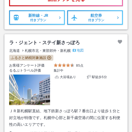
新幹線・JR
航空券
付きプラン
付きプラン
ラ・ジェント・ステイ新さっぽろ
地図
北海道
札幌市北・東部郊外・新札幌
ふるさと納税対象施設
お客様アンケート評価
85点
るるぶトラベル評価
集計中
大浴場あり
駅徒歩5分
ＪＲ新札幌駅直結、地下鉄新さっぽろ駅７番出口より徒歩１分と
好立地が特徴です。札幌中心部と新千歳空港の間に位置する利便
性の高いエリアです。