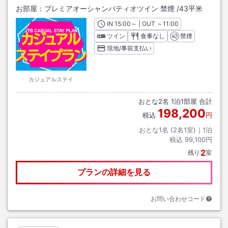
お部屋：
プレミアオーシャンパティオツイン 禁煙
/
43平米
IN
チェックイン
15:00
～ | OUT
チェックアウト
～
11:00
ツイン
食事なし
禁煙
現地/事前支払い
カジュアルステイ
おとな
2
名
1
泊
1
部屋 合計
198,200
税込
円
おとな1名 (
2
名1室)｜
1
泊
税込
99,100円
2
残り
室
プランの詳細を見る
お問い合わせコード