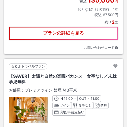
135,000
税込
円
おとな1名 (
2
名1室)｜
1
泊
税込
67,500円
2
残り
室
プランの詳細を見る
お問い合わせコード
るるぶトラベルプラン
【SAVER】太陽と自然の楽園バカンス 食事なし／未就
学児無料
お部屋：
プレミアツイン 禁煙
/
43平米
IN
チェックイン
15:00
～ | OUT
チェックアウト
～
11:00
ツイン
食事なし
禁煙
現地/事前支払い