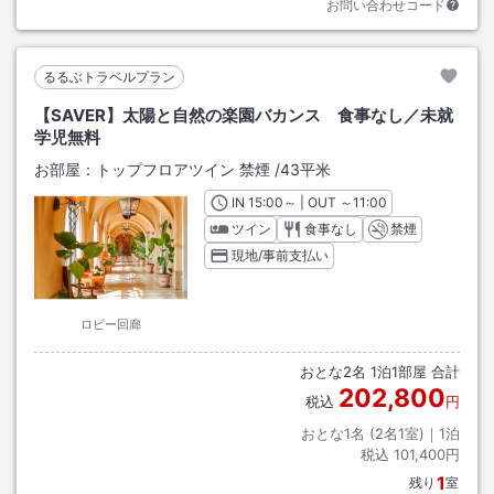
お問い合わせコード
るるぶトラベルプラン
【SAVER】太陽と自然の楽園バカンス 食事なし／未就
学児無料
お部屋：
トップフロアツイン 禁煙
/
43平米
IN
チェックイン
15:00
～ | OUT
チェックアウト
～
11:00
ツイン
食事なし
禁煙
現地/事前支払い
ロビー回廊
おとな
2
名
1
泊
1
部屋 合計
202,800
税込
円
おとな1名 (
2
名1室)｜
1
泊
税込
101,400円
1
残り
室