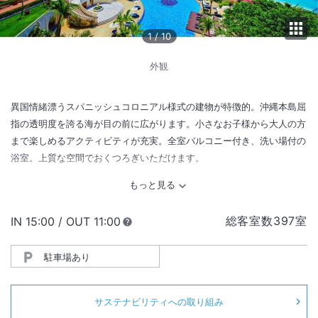
1
/
10
外観
異国情緒漂うスパニッシュコロニアル様式の建物が特徴的。沖縄本島屈
指の透明度を誇る海が目の前に広がります。小さなお子様から大人の方
まで楽しめるアクティビティが充実。全室バルコニー付き、洗い場付の
浴室。上質な空間でおくつろぎいただけます。
総客室数
397
室
IN
チェックイン
15:00
/ OUT
チェックアウト
11:00
駐車場あり
サステナビリティへの取り組み