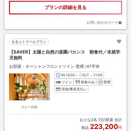
プランの詳細を見る
お問い合わせコード
るるぶトラベルプラン
【SAVER】太陽と自然の楽園バカンス 朝食付／未就学
児無料
お部屋：
オーシャンフロントツイン 禁煙
/
47平米
IN
チェックイン
15:00
～ | OUT
チェックアウト
～
11:00
ツイン
朝食のみ
禁煙
現地/事前支払い
ロビー回廊
おとな
2
名
1
泊
1
部屋 合計
223,200
税込
円