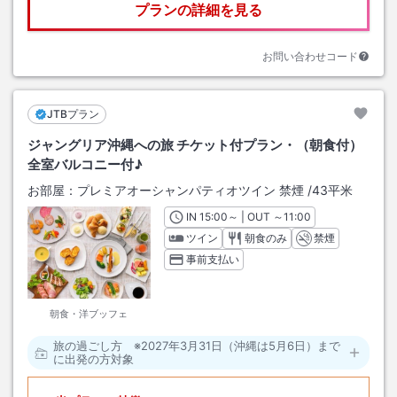
プランの詳細を見る
お問い合わせコード
JTBプラン
ジャングリア沖縄への旅 チケット付プラン・（朝食付）
全室バルコニー付♪
お部屋：
プレミアオーシャンパティオツイン 禁煙
/
43平米
IN
チェックイン
15:00
～ | OUT
チェックアウト
～
11:00
ツイン
朝食のみ
禁煙
事前支払い
朝食・洋ブッフェ
旅の過ごし方 ※2027年3月31日（沖縄は5月6日）まで
に出発の方対象