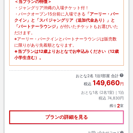
＜当プランの特徴＞
・ジャングリア沖縄の入場チケット付！
・パークオープン15分前に入場できる
「アーリー・パー
クイン」と「スパ ジャングリア（追加代金あり）」と
「パートナーラウンジ」
が付いたチケットもお選びいた
だけます。
※アーリー・パークインとパートナーラウンジは販売数
に限りがあり先着順となります。
※当プランは12歳よりおとなでお申込みください（12歳
小学生含む）。
おとな
2
名
1
泊
1
部屋 合計
149,660
税込
円
おとな1名 (
2
名1室)｜
1
泊
税込
74,830円
2
残り
室
プランの詳細を見る
お問い合わせコード