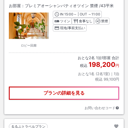
お部屋：
プレミアオーシャンパティオツイン 禁煙
/
43平米
IN
チェックイン
15:00
～ | OUT
チェックアウト
～
11:00
ツイン
食事なし
禁煙
現地/事前支払い
ロビー回廊
おとな
2
名
1
泊
1
部屋 合計
198,200
税込
円
おとな1名 (
2
名1室)｜
1
泊
税込
99,100円
プランの詳細を見る
お問い合わせコード
るるぶトラベルプラン