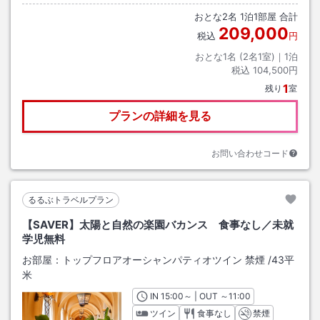
おとな
2
名
1
泊
1
部屋 合計
209,000
税込
円
おとな1名 (
2
名1室)｜
1
泊
税込
104,500円
1
残り
室
プランの詳細を見る
お問い合わせコード
るるぶトラベルプラン
【SAVER】太陽と自然の楽園バカンス 食事なし／未就
学児無料
お部屋：
トップフロアオーシャンパティオツイン 禁煙
/
43平
米
IN
チェックイン
15:00
～ | OUT
チェックアウト
～
11:00
ツイン
食事なし
禁煙