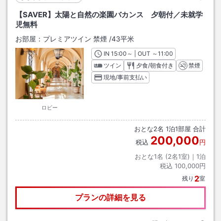
【SAVER】太陽と自然の楽園バカンス 夕朝付／未就学
児無料
お部屋：
プレミアツイン 禁煙
/
43平米
IN
チェックイン
15:00
～ | OUT
チェックアウト
～
11:00
ツイン
夕食/朝食付き
禁煙
現地/事前支払い
ロビー
おとな
2
名
1
泊
1
部屋 合計
200,000
税込
円
おとな1名 (
2
名1室)｜
1
泊
税込
100,000円
2
残り
室
プランの詳細を見る