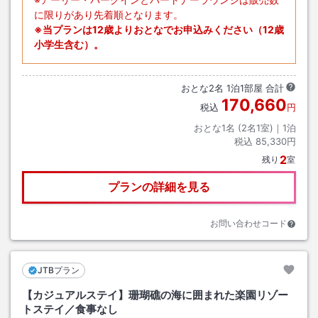
に限りがあり先着順となります。
※当プランは12歳よりおとなでお申込みください（12歳
小学生含む）。
おとな
2
名
1
泊
1
部屋 合計
170,660
税込
円
おとな1名 (
2
名1室)｜
1
泊
税込
85,330円
2
残り
室
プランの詳細を見る
お問い合わせコード
JTBプラン
【カジュアルステイ】珊瑚礁の海に囲まれた楽園リゾー
トステイ／食事なし