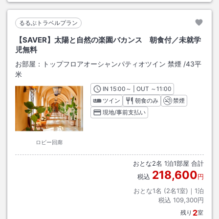
るるぶトラベルプラン
【SAVER】太陽と自然の楽園バカンス 朝食付／未就学
児無料
お部屋：
トップフロアオーシャンパティオツイン 禁煙
/
43平
米
IN
チェックイン
15:00
～ | OUT
チェックアウト
～
11:00
ツイン
朝食のみ
禁煙
現地/事前支払い
ロビー回廊
おとな
2
名
1
泊
1
部屋 合計
218,600
税込
円
おとな1名 (
2
名1室)｜
1
泊
税込
109,300円
2
残り
室