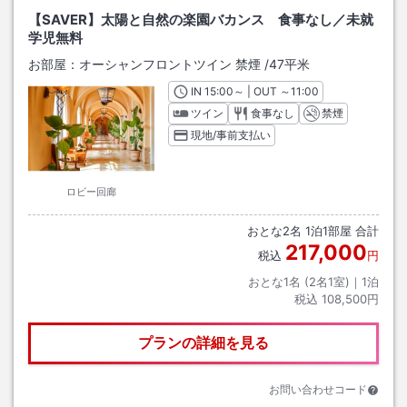
【SAVER】太陽と自然の楽園バカンス 食事なし／未就
学児無料
お部屋：
オーシャンフロントツイン 禁煙
/
47平米
IN
チェックイン
15:00
～ | OUT
チェックアウト
～
11:00
ツイン
食事なし
禁煙
現地/事前支払い
ロビー回廊
おとな
2
名
1
泊
1
部屋 合計
217,000
税込
円
おとな1名 (
2
名1室)｜
1
泊
税込
108,500円
プランの詳細を見る
お問い合わせコード