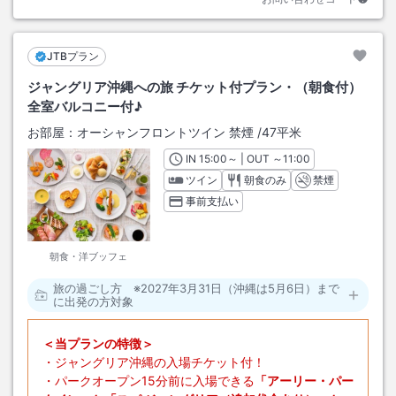
JTBプラン
ジャングリア沖縄への旅 チケット付プラン・（朝食付）
全室バルコニー付♪
お部屋：
オーシャンフロントツイン 禁煙
/
47平米
IN
チェックイン
15:00
～ | OUT
チェックアウト
～
11:00
ツイン
朝食のみ
禁煙
事前支払い
朝食・洋ブッフェ
旅の過ごし方 ※2027年3月31日（沖縄は5月6日）まで
に出発の方対象
＜当プランの特徴＞
・ジャングリア沖縄の入場チケット付！
・パークオープン15分前に入場できる
「アーリー・パー