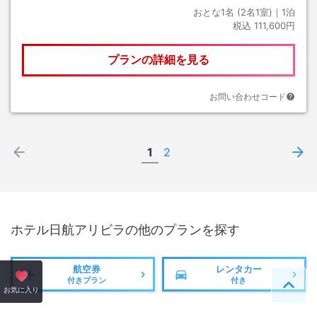
おとな1名 (
2
名1室)｜
1
泊
税込
111,600円
プランの詳細を見る
お問い合わせコード
1
2
ホテル日航アリビラ
の他のプランを探す
航空券
レンタカー
付きプラン
付き
ペー
お気に入り