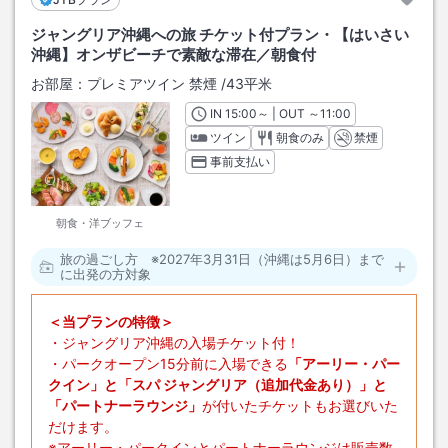
ジャングリア沖縄への旅 チケット付プラン・【はいさい
沖縄】オンザビーチで素敵な滞在／朝食付
お部屋：
プレミアツイン 禁煙
/
43平米
IN
チェックイン
15:00
～ | OUT
チェックアウト
～
11:00
ツイン
朝食のみ
禁煙
事前支払い
朝食・洋ブッフェ
旅の過ごし方 ※2027年3月31日（沖縄は5月6日）まで
に出発の方対象
＜当プランの特徴＞
・ジャングリア沖縄の入場チケット付！
・パークオープン15分前に入場できる
「アーリー・パー
クイン」と「スパ ジャングリア（追加代金あり）」と
「パートナーラウンジ」
が付いたチケットもお選びいた
だけます。
※アーリー・パークインとパートナーラウンジは販売数