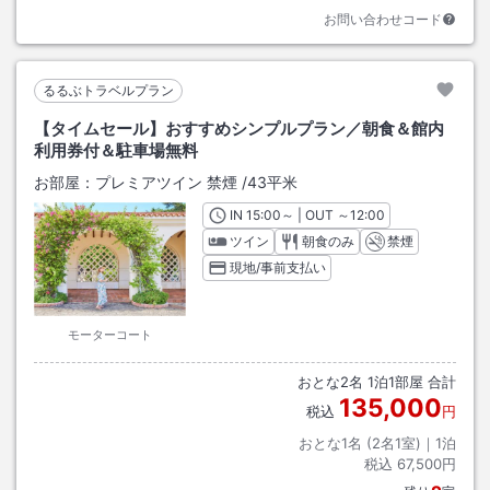
お問い合わせコード
るるぶトラベルプラン
【タイムセール】おすすめシンプルプラン／朝食＆館内
利用券付＆駐車場無料
お部屋：
プレミアツイン 禁煙
/
43平米
IN
チェックイン
15:00
～ | OUT
チェックアウト
～
12:00
ツイン
朝食のみ
禁煙
現地/事前支払い
モーターコート
おとな
2
名
1
泊
1
部屋 合計
135,000
税込
円
おとな1名 (
2
名1室)｜
1
泊
税込
67,500円