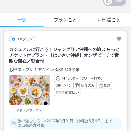
一覧
プランごと
お部屋ごと
JTBプラン
カジュアルに行こう！ジャングリア沖縄への旅 ふらっと
チケット付プラン・【はいさい沖縄】オンザビーチで素
敵な滞在／朝食付
お部屋：
プレミアツイン 禁煙
/
43平米
IN
チェックイン
15:00
～ | OUT
チェックアウト
～
11:00
ツイン
朝食のみ
禁煙
事前支払い
朝食・洋ブッフェ
旅の過ごし方 ※2027年3月31日（沖縄は5月6日）まで
に出発の方対象