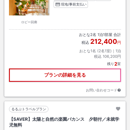
現地/事前支払い
ロビー回廊
おとな
2
名
1
泊
1
部屋 合計
212,400
税込
円
おとな1名 (
2
名1室)｜
1
泊
税込
106,200円
2
残り
室
プランの詳細を見る
お問い合わせコード
るるぶトラベルプラン
【SAVER】太陽と自然の楽園バカンス 夕朝付／未就学
児無料