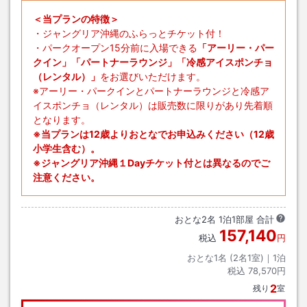
＜当プランの特徴＞
・ジャングリア沖縄のふらっとチケット付！
・パークオープン15分前に入場できる
「アーリー・パー
クイン」「パートナーラウンジ」「冷感アイスポンチョ
（レンタル）」
をお選びいただけます。
※アーリー・パークインとパートナーラウンジと冷感ア
イスポンチョ（レンタル）は販売数に限りがあり先着順
となります。
※当プランは12歳よりおとなでお申込みください（12歳
小学生含む）。
※ジャングリア沖縄１Dayチケット付とは異なるのでご
注意ください。
おとな
2
名
1
泊
1
部屋 合計
157,140
税込
円
おとな1名 (
2
名1室)｜
1
泊
税込
78,570円
2
残り
室