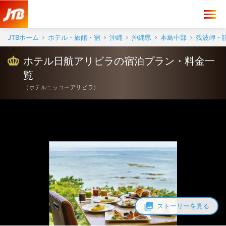
JTBホーム
ホテル・旅館・宿
沖縄
沖縄県
本島中部
残波岬・
ホテル日航アリビラの宿泊プラン・料金一
覧
（
ホテルニッコーアリビラ
）
ストーリーを見る