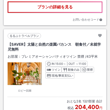
プランの詳細を見る
お問い合わせコード
るるぶトラベルプラン
【SAVER】太陽と自然の楽園バカンス 朝食付／未就学
児無料
お部屋：
プレミアオーシャンパティオツイン 禁煙
/
43平米
IN
チェックイン
15:00
～ | OUT
チェックアウト
～
11:00
ツイン
朝食のみ
禁煙
現地/事前支払い
ロビー回廊
おとな
2
名
1
泊
1
部屋 合計
204,400
税込
円