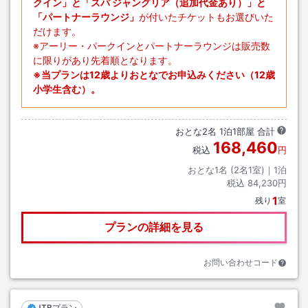
クイン」と「スパ ジャングリア（追加代金あり）」と
「パートナーラウンジ」
が付いたチケットもお選びいた
だけます。
※アーリー・パークインとパートナーラウンジは販売数
に限りがあり先着順となります。
※当プランは12歳よりおとなでお申込みください（12歳
小学生含む）。
おとな
2
名
1
泊
1
部屋 合計
168,460
税込
円
おとな1名 (
2
名1室)｜
1
泊
税込
84,230円
1
残り
室
プランの詳細を見る
お問い合わせコード
JTBプラン