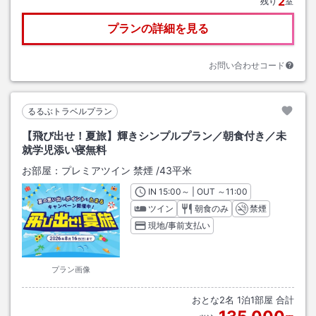
2
残り
室
プランの詳細を見る
お問い合わせコード
るるぶトラベルプラン
【飛び出せ！夏旅】輝きシンプルプラン／朝食付き／未
就学児添い寝無料
お部屋：
プレミアツイン 禁煙
/
43平米
IN
チェックイン
15:00
～ | OUT
チェックアウト
～
11:00
ツイン
朝食のみ
禁煙
現地/事前支払い
プラン画像
おとな
2
名
1
泊
1
部屋 合計