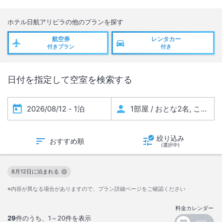
室電話は使用可能です。
5）エレベーターはノース棟、サウス棟ともゲスト用の１機のみ使用可
ホテル日航アリビラ
の他のプランを探す
能です。
6）停電復旧時、客室の照明が点灯する場合があります。
航空券
レンタカー
付きプラン
付き
日付を指定して空室を検索する
絞り込み
おすすめ順
(選択中)
8月12日に泊まれる
この絞り込み条件を解除
※内容が異なる場合がありますので、プラン詳細ページをご確認ください
料金カレンダー
29
件のうち、
1～20
件を表示