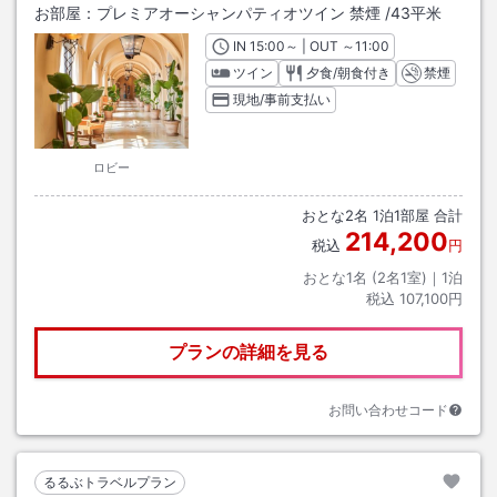
お部屋：
プレミアオーシャンパティオツイン 禁煙
/
43平米
IN
チェックイン
15:00
～ | OUT
チェックアウト
～
11:00
ツイン
夕食/朝食付き
禁煙
現地/事前支払い
ロビー
おとな
2
名
1
泊
1
部屋 合計
214,200
税込
円
おとな1名 (
2
名1室)｜
1
泊
税込
107,100円
プランの詳細を見る
お問い合わせコード
るるぶトラベルプラン