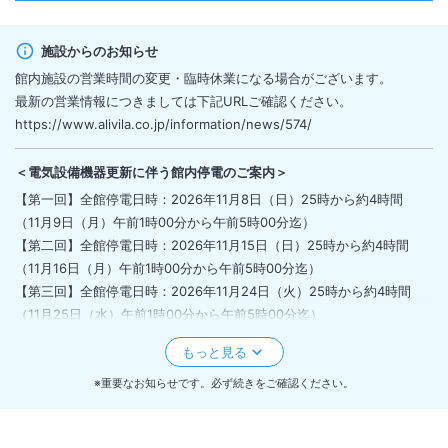
施設からのお知らせ
館内施設の営業時間の変更・臨時休業になる場合がございます。
最新の営業情報につきましては下記URLご確認ください。
https://www.alivila.co.jp/information/news/574/
＜
電気設備機器更新に伴う館内停電のご案内
＞
【第一回】全館停電日時：2026年11月8日（日）25時から約4時間
（11月9日（月）午前1時00分から午前5時00分迄）
【第二回】全館停電日時：2026年11月15日（日）25時から約4時間
（11月16日（月）午前1時00分から午前5時00分迄）
【第三回】全館停電日時：2026年11月24日（火）25時から約4時間
（11月25日（水）午前1時00分から午前5時00分迄）
＜停電中は以下の点にご留意くださいますようお願い申し上げます。＞
1）自動火災報知設備やスプリンクラーは通常どおり作動いたします。
2）停電中は客室のシャワーの温水は使用できません。
※重要なお知らせです。必ず続きをご確認ください。
3）トイレ、水道水は使用できます。（温水は使用できません）
4）照明、テレビ、コンセント、空調、電気時計は使用できません。客