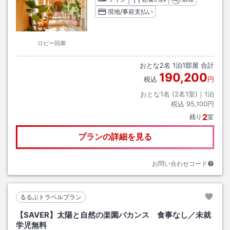
現地/事前支払い
ロビー回廊
おとな
2
名
1
泊
1
部屋 合計
190,200
税込
円
おとな1名 (
2
名1室)｜
1
泊
税込
95,100円
2
残り
室
プランの詳細を見る
お問い合わせコード
るるぶトラベルプラン
【SAVER】太陽と自然の楽園バカンス 食事なし／未就
学児無料