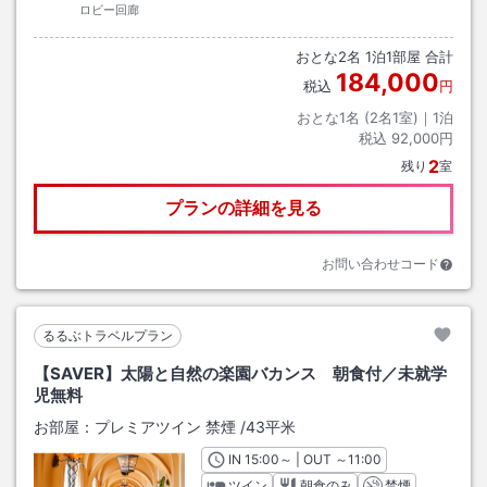
ロビー回廊
おとな
2
名
1
泊
1
部屋 合計
184,000
税込
円
おとな1名 (
2
名1室)｜
1
泊
税込
92,000円
2
残り
室
プランの詳細を見る
お問い合わせコード
るるぶトラベルプラン
【SAVER】太陽と自然の楽園バカンス 朝食付／未就学
児無料
お部屋：
プレミアツイン 禁煙
/
43平米
IN
チェックイン
15:00
～ | OUT
チェックアウト
～
11:00
ツイン
朝食のみ
禁煙