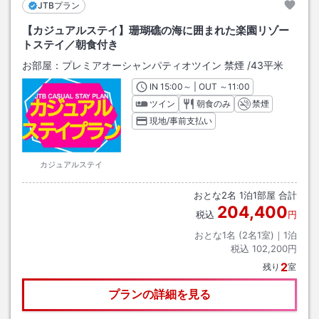
JTBプラン
【カジュアルステイ】珊瑚礁の海に囲まれた楽園リゾー
トステイ／朝食付き
お部屋：
プレミアオーシャンパティオツイン 禁煙
/
43平米
IN
チェックイン
15:00
～ | OUT
チェックアウト
～
11:00
ツイン
朝食のみ
禁煙
現地/事前支払い
カジュアルステイ
おとな
2
名
1
泊
1
部屋 合計
204,400
税込
円
おとな1名 (
2
名1室)｜
1
泊
税込
102,200円
2
残り
室
プランの詳細を見る