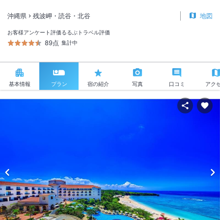
沖縄県
残波岬・読谷・北谷
地図
お客様アンケート評価
るるぶトラベル評価
89点
集計中
基本情報
プラン
宿の紹介
写真
口コミ
アク