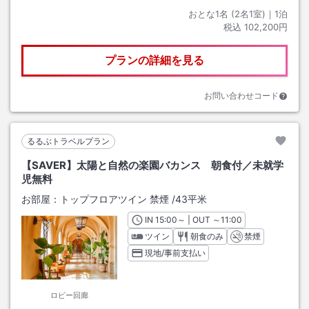
おとな1名 (
2
名1室)｜
1
泊
税込
102,200円
プランの詳細を見る
お問い合わせコード
るるぶトラベルプラン
【SAVER】太陽と自然の楽園バカンス 朝食付／未就学
児無料
お部屋：
トップフロアツイン 禁煙
/
43平米
IN
チェックイン
15:00
～ | OUT
チェックアウト
～
11:00
ツイン
朝食のみ
禁煙
現地/事前支払い
ロビー回廊