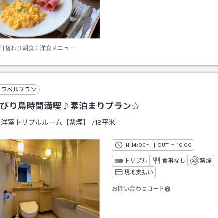
日替わり朝食：洋食メニュー
トラベルプラン
びり島時間満喫♪素泊まりプラン☆
：
洋室トリプルルーム【禁煙】
/
18平米
IN
チェックイン
14:00
～ | OUT
チェックアウト
～
10:00
トリプル
食事なし
禁煙
現地支払い
お問い合わせコード