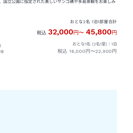
、国立公園に指定された美しいサンゴ礁や多島景観をお楽しみ
おとな
2
名
1
泊
1
部屋
合計
32,000
45,800
円
〜
円
税込
おとな1名 (
2
名1室)｜
1
泊
口
税込
16,000円〜22,900円
→徒