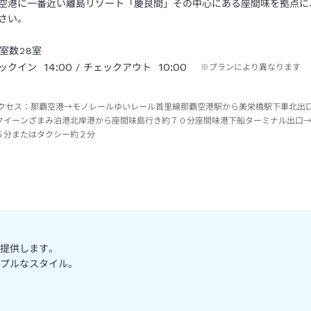
空港に一番近い離島リゾート「慶良間」その中心にある座間味を拠点に
さい。
室数
28
室
14:00
10:00
ックイン
/ チェックアウト
※プランにより異なります
クセス：
那覇空港→モノレールゆいレール首里線那覇空港駅から美栄橋駅下車北出
クイーンざまみ泊港北岸港から座間味島行き約７０分座間味港下船ターミナル出口
６分またはタクシー約２分
提供します。
プルなスタイル。