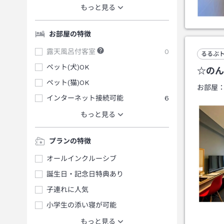
もっと見る
お部屋の特徴
露天風呂付客室
0
るるぶ
ペット(犬)OK
☆のん
ペット(猫)OK
お部屋
インターネット接続可能
6
もっと見る
プランの特徴
オールインクルーシブ
誕生日・記念日特典あり
子連れに人気
小学生の添い寝が可能
もっと見る