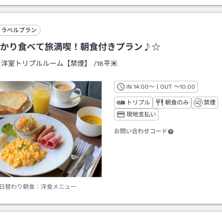
トラベルプラン
かり食べて旅満喫！朝食付きプラン♪☆
：
洋室トリプルルーム【禁煙】
/
18平米
IN
チェックイン
14:00
～ | OUT
チェックアウト
～
10:00
トリプル
朝食のみ
禁煙
現地支払い
お問い合わせコード
日替わり朝食：洋食メニュー