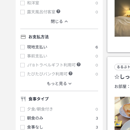
和洋室
0
露天風呂付客室
0
閉じる
お支払方法
現地支払い
6
事前支払い
0
JTBトラベルギフト利用可
0
るるぶ
たびたびバンク利用可
0
☆しっ
もっと見る
お部屋
食事タイプ
夕食/朝食付き
0
朝食のみ
3
食事なし
3