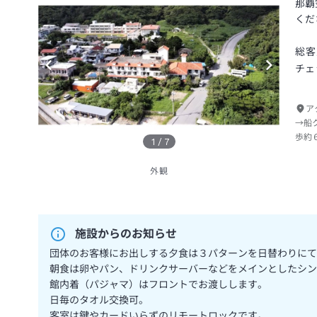
那覇
くだ
総客
チェ
ア
→船
歩約
1
/
7
外観
施設からのお知らせ
団体のお客様にお出しする夕食は３パターンを日替わりにて
朝食は卵やパン、ドリンクサーバーなどをメインとしたシン
館内着（パジャマ）はフロントでお渡しします。
日毎のタオル交換可。
客室は鍵やカードいらずのリモートロックです。