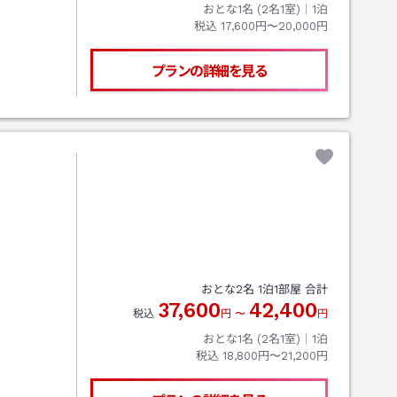
おとな1名 (
2
名1室)｜
1
泊
税込
17,600円〜20,000円
プランの詳細を見る
おとな
2
名
1
泊
1
部屋 合計
37,600
42,400
税込
円
〜
円
おとな1名 (
2
名1室)｜
1
泊
税込
18,800円〜21,200円