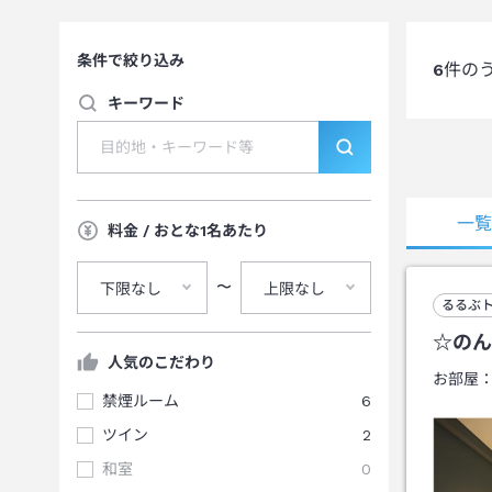
条件で絞り込み
6
件の
キーワード
一
料金 / おとな1名あたり
〜
下限なし
上限なし
るるぶ
☆のん
人気のこだわり
お部屋
禁煙ルーム
6
ツイン
2
和室
0