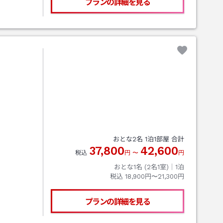
プランの詳細を見る
おとな
2
名
1
泊
1
部屋 合計
37,800
42,600
税込
円
〜
円
おとな1名 (
2
名1室)｜
1
泊
税込
18,900円〜21,300円
プランの詳細を見る