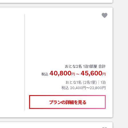
おとな
2
名
1
泊
1
部屋 合計
40,800
45,600
税込
円
〜
円
おとな1名 (
2
名1室)｜
1
泊
税込
20,400円〜22,800円
プランの詳細を見る