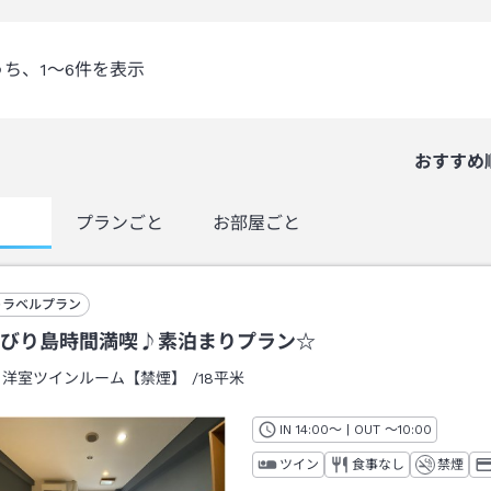
うち、
1～6
件を表示
おすすめ
覧
プランごと
お部屋ごと
トラベルプラン
びり島時間満喫♪素泊まりプラン☆
：
洋室ツインルーム【禁煙】
/
18平米
IN
チェックイン
14:00
～ | OUT
チェックアウト
～
10:00
ツイン
食事なし
禁煙