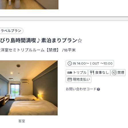
トラベルプラン
びり島時間満喫♪素泊まりプラン☆
：
洋室セミトリプルルーム【禁煙】
/
18平米
IN
チェックイン
14:00
～ | OUT
チェックアウト
～
10:00
トリプル
食事なし
禁煙
現地支払い
お問い合わせコード
客室