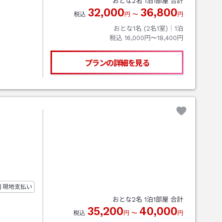
おとな
2
名
1
泊
1
部屋 合計
32,000
36,800
税込
円
〜
円
おとな1名 (
2
名1室)｜
1
泊
税込
16,000円〜18,400円
プランの詳細を見る
現地支払い
おとな
2
名
1
泊
1
部屋 合計
35,200
40,000
税込
円
〜
円