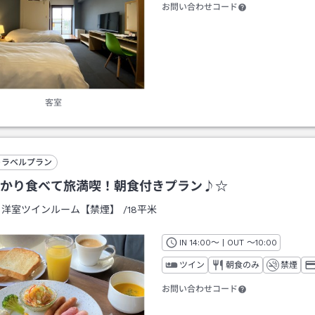
お問い合わせコード
客室
トラベルプラン
かり食べて旅満喫！朝食付きプラン♪☆
：
洋室ツインルーム【禁煙】
/
18平米
IN
チェックイン
14:00
～ | OUT
チェックアウト
～
10:00
ツイン
朝食のみ
禁煙
お問い合わせコード