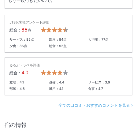
もう一度行きたいので。
19:30以降のご利用は、13歳以上のお客様を対象とさせていただきま
す。
※12歳以下のお子様につきましては、保護者の方とご一緒の場合でも、1
JTBお客様アンケート評価
9:30までのご利用とさせていただきます。
85
総合：
点
サービス：
85
点
部屋：
84
点
大浴場：
77
点
＜
台風13号接近に伴う臨時休館のお知らせ
＞
夕食：
85
点
朝食：
92
点
台風13号の接近に伴い、2026年8月6日（木）チェックアウトから8月7
日（金）までの期間、臨時休館とさせていただく運びとなりました。
対象期間中のご予約につきましては、キャンセル料は頂戴いたしませ
るるぶトラベル評価
ん。
4.0
総合：
営業再開につきましては、改めてご案内申し上げます。
立地：
4.1
設備：
4.4
サービス：
3.9
部屋：
4.6
風呂：
4.1
食事：
4.7
＜
朝食料金改定のお知らせ
＞
朝食料金を下記の通り改定させていただくこととなりました【改定日】
全ての口コミ・おすすめコメントを見る
2026年9月1日（火）
【朝食料金】
改定前：3,000円（税込）
宿の情報
改定後：3,300円（税込）