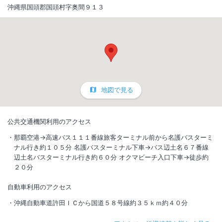
沖縄県国頭郡国頭村字奥間９１３
地図で見る
公共交通機関利用のアクセス
那覇空港→高速バス１１１番線旅客ターミナル前から名護バスターミ
ナル行き約１０５分 名護バスターミナル下車→バス辺土名６７番線
辺土名バスターミナル行き約６０分 オクマビーチ入口下車→徒歩約
２０分
自動車利用のアクセス
沖縄自動車道許田ＩＣから国道５８号線約３５ｋｍ約４０分