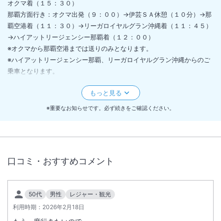
オクマ着（１５：３０）
那覇方面行き：オクマ出発（９：００）→伊芸ＳＡ休憩（１０分）→那
覇空港着（１１：３０）→リーガロイヤルグラン沖縄着（１１：４５）
→ハイアットリージェンシー那覇着（１２：００）
※オクマから那覇空港までは送りのみとなります。
※ハイアットリージェンシー那覇、リーガロイヤルグラン沖縄からのご
乗車となります。
無料シャトルバスご利用のお客様は前日１８時までに宿泊予約課までお
電話（０９８０－４１－３１１１）でご連絡ください。
※重要なお知らせです。必ず続きをご確認ください。
【エコ清掃について】
連泊時の清掃は以下の内容にてご案内いたしております。
・客室の清掃（室内・バスルーム・ベッドメイク等）は行いません。
・ベッドの手直しのみ行います。
口コミ・おすすめコメント
・ゴミ回収、タオル類の交換、アメニティの補充は行います。
詳細はホテルへお問合せください。
50代
男性
レジャー・観光
【潮風ラウンジ年齢制限について（グランドコテージ・ガーデンヴィラ
利用時期：
2026年2月18日
対象）】