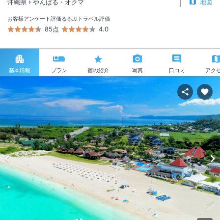
沖縄県
やんばる・オクマ
地図
お客様アンケート評価
るるぶトラベル評価
85点
4.0
基本情報
プラン
宿の紹介
写真
口コミ
アク