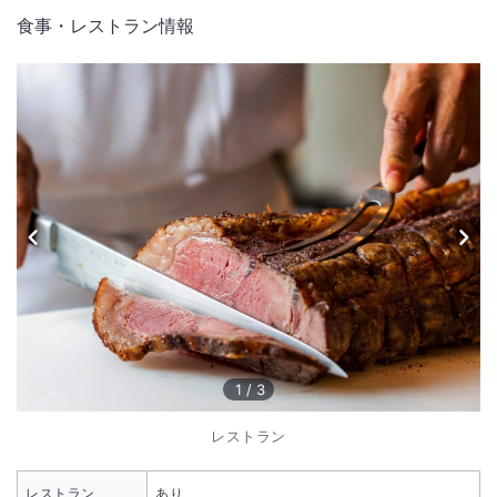
＜
食事・レストラン情報
高圧受変電設備法定点検に伴う停電作業について
＞
電気事業法に基づく法定点検を実施いたします。
下記日時において、全館停電となりますのでご案内申し上げます。
期間：2026年12月10日（木）
時間：11：30 ～ 15：30
停電：館内施設全般
※コテージのエレベーターはご利用いただけません。
※断水・給水停止はございませんが、お湯は利用いただけません。
※ガーデンヴィラ・グランドコテージの一部トイレが利用いただけませ
ん。
※展望浴場 シーサイドサウナ及び、アロマセラピーサロンの営業開始時
間は、当日の状況により15：00～17：00の間となります。
※チェックインにつきましては、自家発電機によりフロントシステムを
稼働いたしますので、通常どおりご案内が可能でございます。
1
/
3
＜
宿泊約款改定およびチェックイン時間変更のお知らせ
＞
レストラン
2025年9月1日（月）付で「宿泊約款」の一部改定を実施いたします。
あわせて、チェックイン時間につきましても下記の通り変更させていた
レストラン
あり
だきます。