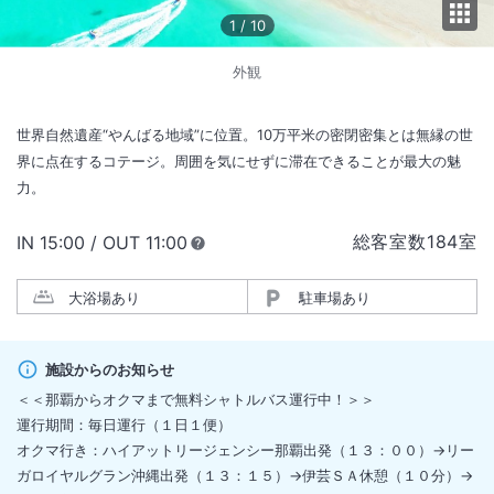
1
/
10
外観
世界自然遺産“やんばる地域”に位置。10万平米の密閉密集とは無縁の世
界に点在するコテージ。周囲を気にせずに滞在できることが最大の魅
力。
総客室数
184
室
IN
チェックイン
15:00
/ OUT
チェックアウト
11:00
大浴場あり
駐車場あり
施設からのお知らせ
＜＜那覇からオクマまで無料シャトルバス運行中！＞＞
運行期間：毎日運行（１日１便）
オクマ行き：ハイアットリージェンシー那覇出発（１３：００）→リー
ガロイヤルグラン沖縄出発（１３：１５）→伊芸ＳＡ休憩（１０分）→