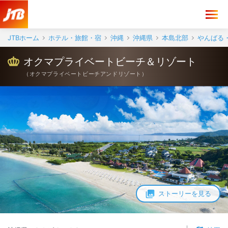
JTBホーム
ホテル・旅館・宿
沖縄
沖縄県
本島北部
やんばる
オクマプライベートビーチ＆リゾート
（
オクマプライベートビーチアンドリゾート
）
ストーリーを見る