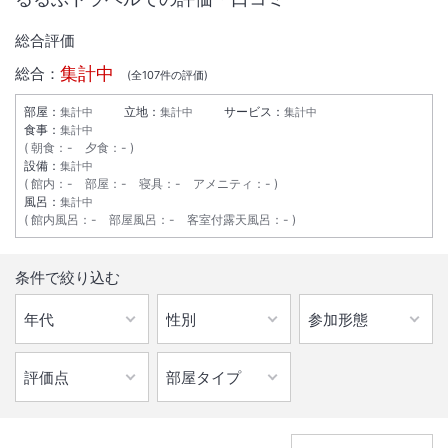
総合評価
集計中
総合：
(全
107
件の評価)
部屋：
立地：
サービス：
集計中
集計中
集計中
食事：
集計中
朝食
：
-
夕食
：
-
設備：
集計中
館内
：
-
部屋
：
-
寝具
：
-
アメニティ
：
-
風呂：
集計中
館内風呂
：
-
部屋風呂
：
-
客室付露天風呂
：
-
条件で絞り込む