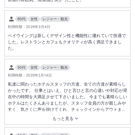
・オーシャンウィング内 インドアプール（屋内）
＜クラブインターコンチネンタルにご宿泊のお客様＞
・クラブインターコンチネンタル内 クラブインターコンチネンタルプ
60代
女性
レジャー・観光
ール（屋外）
利用時期：
2026年3月4日
・ベイウィング内 サンセットプール（屋外）
・オーシャンウィング内 インドアプール（屋内）
ベイウイングは新しくデザイン性と機能性に優れていて快適で
した。レストランとカフェもクオリティが高く満足できまし
た。
＜
電気設備法定点検に伴う全館停電のご案内
＞
法令に基づく検査・点検の為、全館停電を実施致します。
【作業内容】 法定点検に伴う全館停電
50代
女性
レジャー・観光
【日時】 2026年12月18日（金）午前0時30分 ～ 午前5時（約6時間）
利用時期：
2026年2月14日
※連泊および17日宿泊のお客様へ影響がございます。
私達に関わったホテルスタッフの方達、全ての方達が素晴らし
【停電範囲】 ホテル全棟
かったです。 仕事とはいえ、ひと言ひと言の心遣いや対応が滞
【ご案内】
在中の時間を大満足させて下さいました。 今までも素晴らしい
・客室内照明、空調、テレビなどの電気機器はご利用いただけません。
ホテルはたくさんありましたが、スタッフ全員の方が親しみや
・飲料水、シャワー、トイレの水及びお湯はご利用いただけません。
すく、気さくに声を掛けてくれ、チェックインからアウトまで
・お持ちの電化製品（PC含む）の電源をお切りの上、コンセントを外
楽しかったです。 この旅行でのいちばんの思い出かもしれませ
もっと見る
していただきますようお願いいたします。
ん。 また絶対に行きたいです。
・インターネット、Wi－Fiには接続できません。
・エレベーターは各館1台稼働いたします。※コーラルウィングを除く