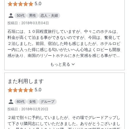
5.0
50代
男性
恋人・夫婦
投稿日：
2018年03月04日
石垣には、１０回程度旅行していますが、中々このホテルは、
料金が高くて泊まる事ができないのですが、今回は、奮発して
２泊しました。前回、宿泊した時も感じましたが、ホテルロビ
ー内に入った得に感じる匂いがたいへん心地よくロビーも開放
感があり、南国のリゾートホテルにきた実感を感じる事ができ
るホテルで何もかもが大変満足できました。
もっと見る
また利用します
5.0
60代
女性
グループ
投稿日：
2018年02月20日
２組で別々に予約していましたが、その場でグレードアップし
て下さり隣同志にしていただきました。ありがとうございまし