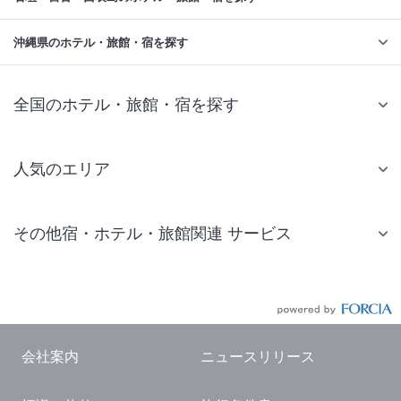
沖縄県のホテル・旅館・宿を探す
全国のホテル・旅館・宿を探す
人気のエリア
札幌 ホテル
その他宿・ホテル・旅館関連 サービス
仙台 ホテル
国内旅行・国内ツアー
東京ディズニーリゾート(R)周辺 ホテル
JR・新幹線付きツアー
東京 ホテル
航空券付きツアー
東京ドーム ホテル
会社案内
ニュースリリース
現地観光・レジャーチケット
新宿 ホテル