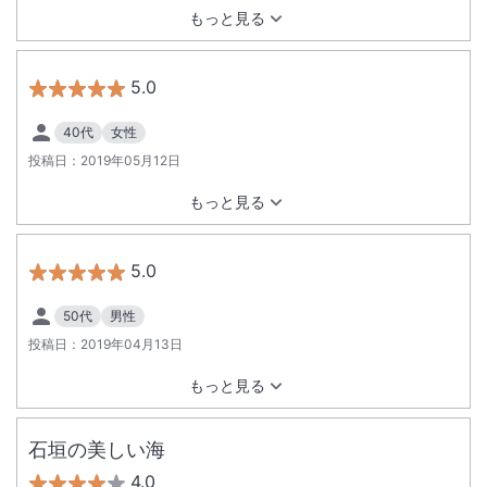
ーナーを設けるべきではないでしょうか。プレハブでも十分か
もっと見る
と思います。客室全面禁煙は問題ないと思いますが、喫煙者を
敷地内から締め出すのはどうかと思います。もし、そうするな
らば、全面禁煙としてはどうでしょうか。喫煙者は宿泊しなく
5.0
なるので、非喫煙者のみの利用となるのでわかりやすいかと思
います。 もう一つ疑問に思ったことは、車の出し入れが、以前
40代
女性
よりも遅くなったと思います。人手不足でしょうか？でも、扱
投稿日：
2019年05月12日
いは丁寧なので問題はないと思います。全般的にいいホテルで
す。ステータスは、保っていると思います。
もっと見る
5.0
50代
男性
投稿日：
2019年04月13日
もっと見る
石垣の美しい海
4.0