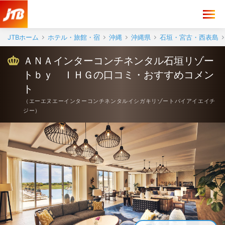
ＡＮＡインターコンチネンタル石垣リゾートｂｙ ＩＨＧ 口コミ・お
JTBホーム
ホテル・旅館・宿
沖縄
沖縄県
石垣・宮古・西表島
ＡＮＡインターコンチネンタル石垣リゾー
トｂｙ ＩＨＧの口コミ・おすすめコメン
ト
（
エーエヌエーインターコンチネンタルイシガキリゾートバイアイエイチ
ジー
）