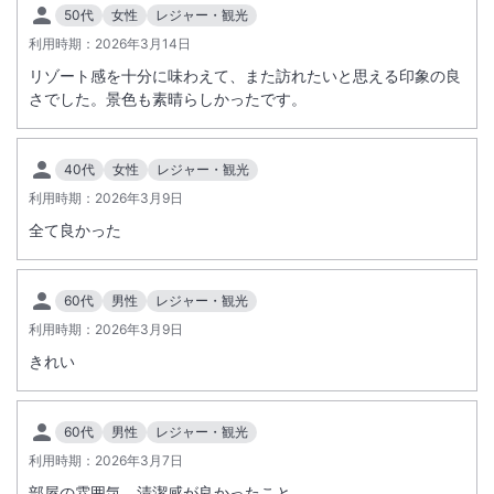
【空港シャトルバス】
50代
女性
レジャー・観光
ANAインターコンチネンタル石垣リゾートでは、当リゾートと石垣空港
利用時期：
2026年3月14日
を結ぶシャトルバスを運行しております。
リゾート感を十分に味わえて、また訪れたいと思える印象の良
※お支払いは現金のみとなります。※ご利用は当リゾートご宿泊ゲスト
さでした。景色も素晴らしかったです。
のみとなり、事前予約は不要です。
※満席によりご利用いただけない場合もございます。
※路線バス（アートホテル・ＡＮＡインターコンチネンタル経由空港線/
40代
女性
レジャー・観光
東運輸運行系統１０番）もご利用いただけます。
利用時期：
2026年3月9日
※現地２次交通につきまして、常に最新の情報を運輸会社ＨＰなどでご
全て良かった
確認ください。
60代
男性
レジャー・観光
【ホテル内プールの利用に関して】
利用時期：
2026年3月9日
宿泊する客室タイプによってご利用いただけるプールが異なります。
※重要なお知らせです。必ず続きをご確認ください。
きれい
＜オーシャンウィング・コーラルウィングにご宿泊のお客様＞
・オーシャンウィング内 サンライズプール（屋外）
・オーシャンウィング内 インドアプール（屋内）
60代
男性
レジャー・観光
＜ベイウィングにご宿泊のお客様＞
利用時期：
2026年3月7日
・ベイウィング内 サンセットプール（屋外）
部屋の雰囲気、清潔感が良かったこと。