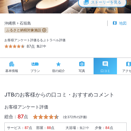
ストーリーを見る
沖縄県
石垣島
地図
ふるさと納税対象施設
お客様アンケート評価
るるぶトラベル評価
87点
集計中
基本情報
プラン
宿の紹介
写真
口コミ
アク
JTBのお客様からの口コミ・おすすめコメント
お客様アンケート評価
87
総合：
点
(全
372
件の評価)
サービス
：
87
点
部屋
：
88
点
大浴場
：
夕食
：
84
点
集計中