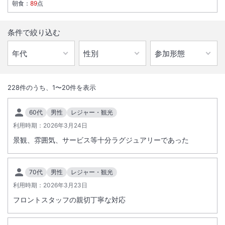
朝食
：
89
点
条件で絞り込む
1
/
10
外観
228
件のうち、
1
〜
20
件を表示
石垣島の自然と文化を取り入れた、落ち着いた島時間を過ごせるラグジ
60代
男性
レジャー・観光
ュアリーホテル。海を臨む開放感あふれる客室と、リゾートならではの
利用時期：
2026年3月24日
施設も充実。
景観、雰囲気、サービス等十分ラグジュアリーであった
総客室数
458
室
IN
チェックイン
15:00
/ OUT
チェックアウト
11:00
70代
男性
レジャー・観光
利用時期：
駐車場あり
2026年3月23日
フロントスタッフの親切丁寧な対応
施設からのお知らせ