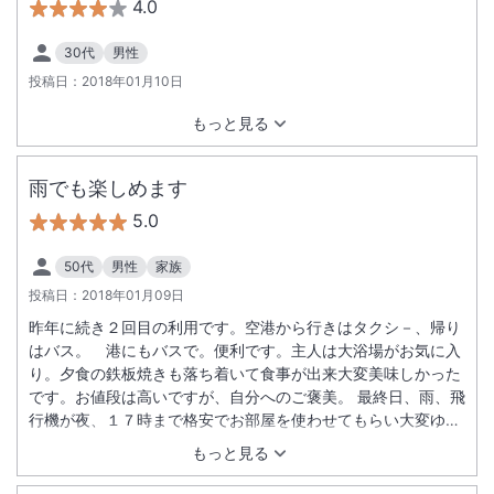
4.0
30代
男性
投稿日：
2018年01月10日
もっと見る
雨でも楽しめます
5.0
50代
男性
家族
投稿日：
2018年01月09日
昨年に続き２回目の利用です。空港から行きはタクシ－、帰り
はバス。 港にもバスで。便利です。主人は大浴場がお気に入
り。夕食の鉄板焼きも落ち着いて食事が出来大変美味しかった
です。お値段は高いですが、自分へのご褒美。 最終日、雨、飛
行機が夜、１７時まで格安でお部屋を使わせてもらい大変ゆっ
くり出来良かったです。
もっと見る