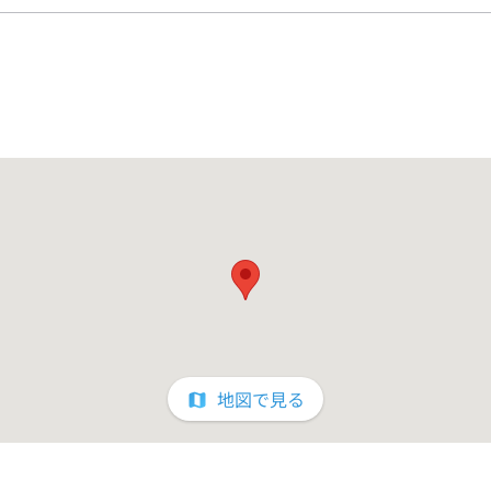
ネンタルプール（屋外）
（約6時間）
。
けません。
ません。
セントを外していただきますようお願いいたします。
ングを除く
地図で見る
）午前6時半まで営業を休止いたします。