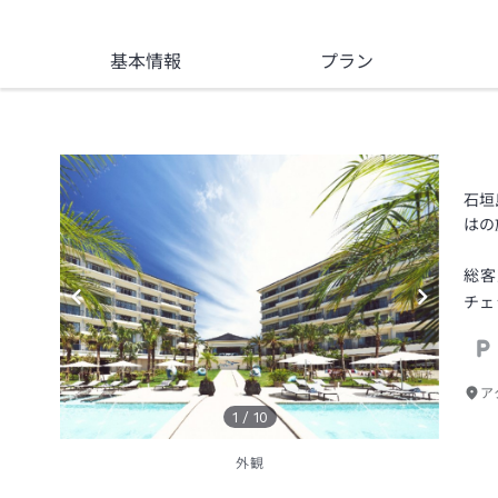
基本情報
プラン
石垣
はの
総客
チェ
ア
1
/
10
外観