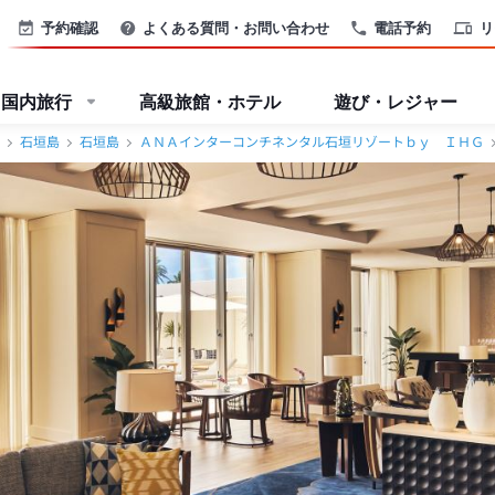
図・送迎情報【JTB】＜石垣島＞
予約確認
よくある質問・お問い合わせ
電話予約
リ
国内旅行
高級旅館・ホテル
遊び・レジャー
石垣島
石垣島
ＡＮＡインターコンチネンタル石垣リゾートｂｙ ＩＨＧ