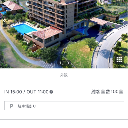
1
/
10
外観
総客室数
100
室
IN
チェックイン
15:00
/ OUT
チェックアウト
11:00
駐車場あり