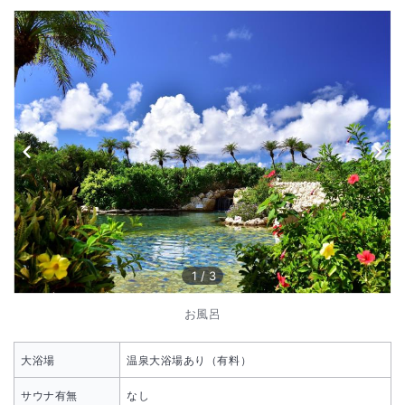
1
/
3
お風呂
大浴場
温泉大浴場あり（有料）
サウナ有無
なし