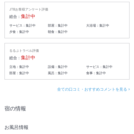
JTBお客様アンケート評価
集計中
総合：
サービス：
集計中
部屋：
集計中
大浴場：
集計中
夕食：
集計中
朝食：
集計中
るるぶトラベル評価
集計中
総合：
立地：
集計中
設備：
集計中
サービス：
集計中
部屋：
集計中
風呂：
集計中
食事：
集計中
全ての口コミ・おすすめコメントを見る
宿の情報
お風呂情報