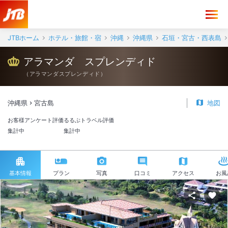
JTBホーム
ホテル・旅館・宿
沖縄
沖縄県
石垣・宮古・西表島
アラマンダ スプレンディド
（
アラマンダスプレンディド
）
沖縄県
宮古島
地図
お客様アンケート評価
るるぶトラベル評価
集計中
集計中
基本情報
プラン
写真
口コミ
アクセス
お風