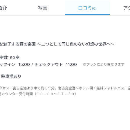
紹介
写真
口コミ
ア
(
0
)
を魅了する蒼の楽園 ～二つとして同じ色のない幻想の世界へ～
室数
160
室
15:00
11:00
ックイン
/ チェックアウト
※プランにより異なります
駐車場あり
クセス：
宮古空港より車で約１５分。宮古島空港～ホテル間：無料シャトルバス｜
用カウンター受付時間（１０：００～１７：３０）