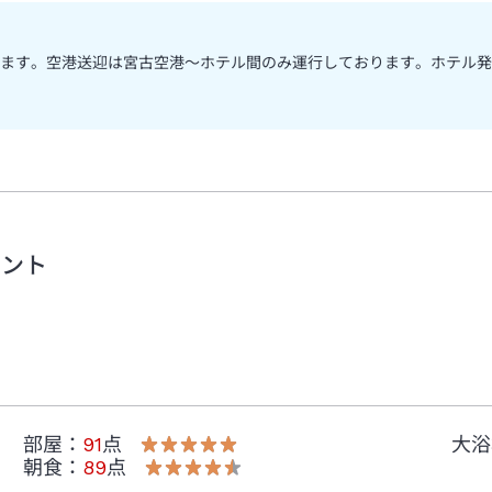
ます。空港送迎は宮古空港～ホテル間のみ運行しております。ホテル発
メント
部屋
：
91
点
大浴
朝食
：
89
点