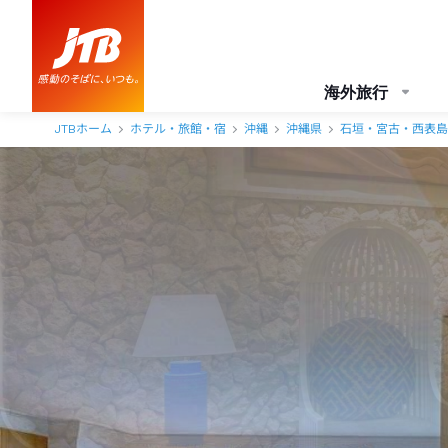
ホテルシギラミラージュ 口コミ・おすすめコメント＜宮古島＞
海外旅行
JTBホーム
ホテル・旅館・宿
沖縄
沖縄県
石垣・宮古・西表島