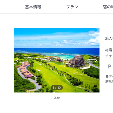
基本情報
プラン
宿の
旅人
総客
チェ
ア
港専
1
/
10
外観