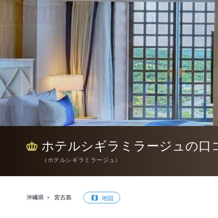
ホテルシギラミラージュの口
（
ホテルシギラミラージュ
）
沖縄県
宮古島
地図