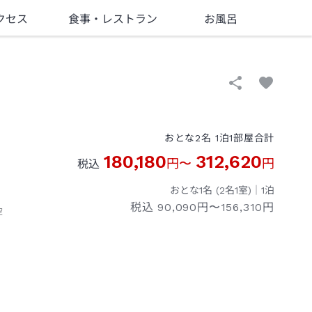
クセス
食事
・レストラン
お風呂
おとな
2
名
1
泊
1
部屋
合計
180,180
312,620
円
〜
円
税込
おとな1名 (
2
名1室)｜
1
泊
税込
90,090円〜156,310円
空