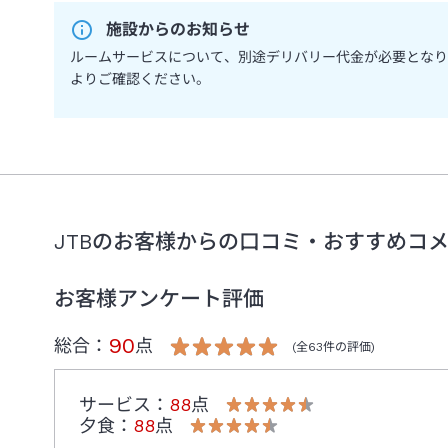
施設からのお知らせ
ルームサービスについて、別途デリバリー代金が必要となり
よりご確認ください。
JTBのお客様からの口コミ・おすすめコ
お客様アンケート評価
90
総合：
点
(全
63
件の評価)
サービス
：
88
点
夕食
：
88
点