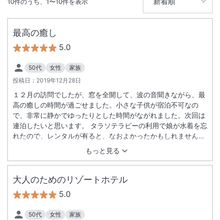
10
件のうち、
1
〜
10
件を表示
最高の癒し
5.0
50代
女性
家族
投稿日：
2019年12月28日
１２月の訪問でしたが、窓を全開して、波の音聞きながら、最
高の癒しの時間が過ごせました。小さな子供が宿泊不可なの
で、非常に静かでゆったりとした時間がながれました。次回は
連泊したいと思います。 タラソテラピーの利用で娘が水着を忘
れたので、レンタルが有ると、なおよかったかもしれません。
（事前にレンタルが無い事は知っていたので、こちらのミスで
もっと見る
すが・・・）
大人のためのリゾートホテル
5.0
50代
女性
家族