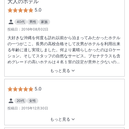
大人のホテル
5.0
40代
男性
家族
投稿日：
2016年08月02日
大好きな沖縄を何度も訪れ以前から泊まってみたかったホテル
の一つがここ。長男の高校合格そして次男がホテルを利用出来
る年齢に達し実現しました。何より素晴らしかったのはロケー
ション。そしてスタッフの自然なサービス。ブセナテラスも含
めグレードの高いホテルは４名１室の設定が意外と少ないのが
現状。ここはゆったりした部屋・クラブサービス付き。特にハ
もっと見る
イシーズンはコストパフォーマンスが非常に高いと感じまし
た。またお世話になります。
5.0
20代
女性
投稿日：
2015年12月30日
もっと見る