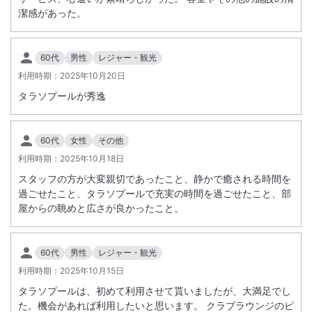
潔感があった。
施設からのお知らせ
■駐車場料金改定のお知らせ■
60代
男性
レジャー・観光
2026年4月1日（水）より、ご宿泊の際の駐車料金を1台につき1泊￥2,0
利用時期：
2025年10月20日
00（税込み）とさせていただきます。
タラソプールが秀逸
（改定前：1泊1台 1,500円(税込み）
※2025年9月30日(火)までに2026年4月1日(水)以降の宿泊をご予約済み
のお客様には、￥1,500(税込み)で対応させていただきます。
60代
女性
その他
利用時期：
2025年10月18日
■「タラソプール」定期メンテナンス実施についてのお知らせ■
スタッフの方が大変親切であったこと、静かで癒される時間を
下記期間につきまして「タラソプール」の定期メンテナンス作業を行い
過ごせたこと、タラソプールで充実の時間を過ごせたこと、部
ます。
屋からの眺めと広さが良かったこと。
対象施設：ウェルネスタラソ 「タラソプール」（温海水プール）
利用停止期間：2027年1月12日（火） ～ 1月21日（木） 10日間
内容：「タラソプール」水抜き清掃及びメンテナンス(音出し作業)
60代
男性
レジャー・観光
※作業音発生時間9:00～17:00
※重要なお知らせです。必ず続きをご確認ください。
利用時期：
2025年10月15日
本件に関するお問い合わせ： ザ・テラスクラブ ウェルネスタラソ アッ
タラソプールは、初めて利用させて貰いましたが、大満足でし
ト ブセナ
た。機会があれば利用したいと思います。 クラブラウンジのピ
「タラソレセプション」