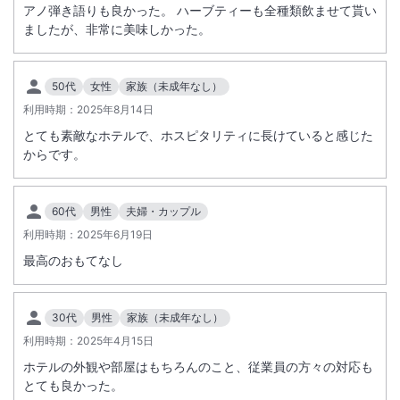
アノ弾き語りも良かった。 ハーブティーも全種類飲ませて貰い
電話：0980-51-1113（ホテル代表）
ましたが、非常に美味しかった。
■受変電設備法定点検作業実施に伴う停電のお知らせ■
下記期間につきまして停電を伴う受変電設備法定点検作業を行います。
50代
女性
家族（未成年なし）
宿泊対象 ： 2027年1月13日（水）ご宿泊のお客様
利用時期：
2025年8月14日
停電時間 ： 2027年1月14日（木）午前1：00～午前4：00
とても素敵なホテルで、ホスピタリティに長けていると感じた
対象施設 ： 全客室・パブリックスペース
からです。
※上記の時間帯は客室内の照明のほか、空調、給湯、冷蔵庫、洗浄便
座、
電気器具（テレビ、コンセント、Wi-Fi・有線LANなど）がご利用いた
60代
男性
夫婦・カップル
だけません。
利用時期：
2025年6月19日
（客室内電話機・トイレは使用可能）
最高のおもてなし
30代
男性
家族（未成年なし）
利用時期：
2025年4月15日
ホテルの外観や部屋はもちろんのこと、従業員の方々の対応も
とても良かった。