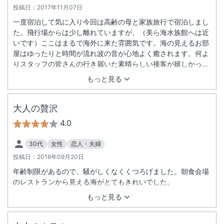
投稿日：
2017年11月07日
一度宿泊して気に入り今回は高齢の母と家族旅行で宿泊しまし
た。飛行場からは少し離れていますが、（美ら海水族館へは近
いです）ここはまるで海外に来た雰囲気です。海の見えるお部
屋はゆったりと時間が流れ波の音が心地よく癒されます。何よ
りスタッフの皆さんの行き届いた素晴らしい接客が嬉しかった
です。連休でしたので、イベントとしてビーチでの朝ヨガを申
もっと見る
し込みましたが、その日が風がきつく寒かったので急遽ホテル
内の芝生の上ですることになりましたが、その時も温かいタオ
ルや飲み物を持ってきて頂き気遣いのよさを感じました。 朝食
大人の贅沢
のバイキングのお料理もヘルシーで美味しかったです。アメニ
4.0
ティーも充実しておりました。また機会があれば訪れたいと思
います。
30代
女性
恋人・夫婦
投稿日：
2016年09月20日
年齢制限があるので、騒がしくなくくつろげました。朝食会場
のレストランから見える海がとてもきれいでした。
もっと見る