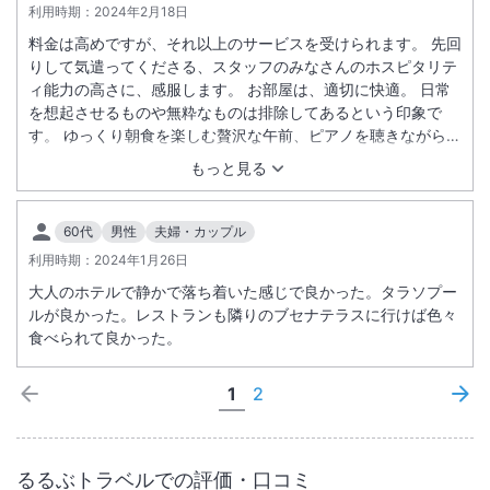
利用時期：
2024年2月18日
料金は高めですが、それ以上のサービスを受けられます。 先回
りして気遣ってくださる、スタッフのみなさんのホスピタリテ
ィ能力の高さに、感服します。 お部屋は、適切に快適。 日常
を想起させるものや無粋なものは排除してあるという印象で
す。 ゆっくり朝食を楽しむ贅沢な午前、ピアノを聴きながら過
ごす夕方のひととき。 友人に勧めずにはいられません。
もっと見る
60代
男性
夫婦・カップル
利用時期：
2024年1月26日
大人のホテルで静かで落ち着いた感じで良かった。タラソプー
ルが良かった。レストランも隣りのブセナテラスに行けば色々
食べられて良かった。
1
2
るるぶトラベルでの評価・口コミ