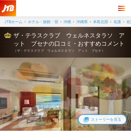
ザ・テラスクラブ ウェルネスタラソ アット ブセナ 口コミ・おす
JTBホーム
ホテル・旅館・宿
沖縄
沖縄県
本島北部
名護
名
ザ・テラスクラブ ウェルネスタラソ ア
ット ブセナの口コミ・おすすめコメント
（
ザ・テラスクラブ ウェルネスタラソ アット ブセナ
）
ストーリーを見る