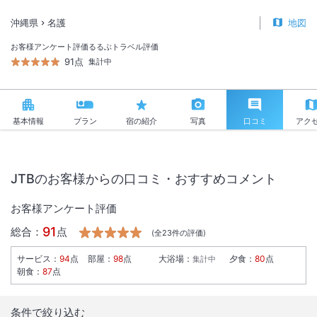
沖縄県
名護
地図
お客様アンケート評価
るるぶトラベル評価
91点
集計中
基本情報
プラン
宿の紹介
写真
口コミ
アク
JTBのお客様からの口コミ・おすすめコメント
お客様アンケート評価
91
総合：
点
(全
23
件の評価)
サービス
：
94
点
部屋
：
98
点
大浴場
：
夕食
：
80
点
集計中
朝食
：
87
点
条件で絞り込む