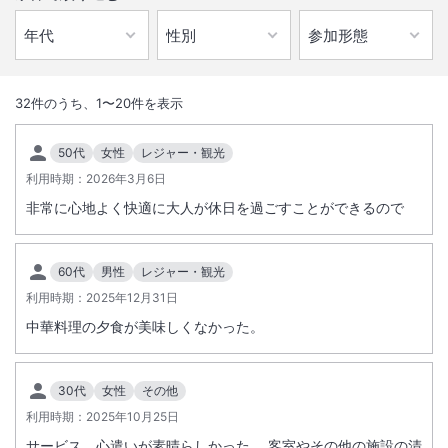
1
/
10
外観
32
件のうち、
1
〜
20
件を表示
青く輝く南海に包まれたもう一つのブセナで過ごす休日が、心ほどける
50代
女性
レジャー・観光
ような非日常へと誘います。
利用時期：
2026年3月6日
非常に心地よく快適に大人が休日を過ごすことができるので
ホテル内施設のご利用は１３歳以上からとさせていただきます。全施設
内、ワンポイントタトゥ含む全ての入れ墨の露出をご遠慮いただいてお
ります。レストランはディナータイムは華やかな服装でお越しくださ
60代
男性
レジャー・観光
い。詳しくは公式HPをご覧ください。
利用時期：
2025年12月31日
総客室数
68
室
IN
チェックイン
14:00
/ OUT
チェックアウト
11:00
全館禁煙となります。ホテル敷地内は宿泊者専用となっております。ご
中華料理の夕食が美味しくなかった。
宿泊のお客様以外の入館、ならびに施設のご利用はできません。
駐車場あり
30代
女性
その他
利用時期：
2025年10月25日
サステナビリティへの取り組み
サービス、心遣いが素晴らしかった。 客室やその他の施設の清