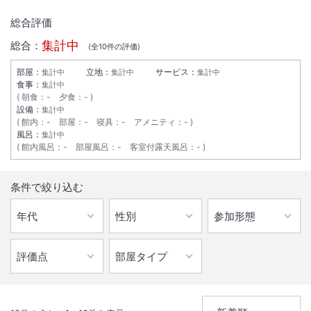
総合評価
集計中
総合：
(全
10
件の評価)
部屋：
立地：
サービス：
集計中
集計中
集計中
食事：
集計中
朝食
：
-
夕食
：
-
設備：
集計中
館内
：
-
部屋
：
-
寝具
：
-
アメニティ
：
-
風呂：
集計中
館内風呂
：
-
部屋風呂
：
-
客室付露天風呂
：
-
条件で絞り込む