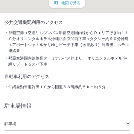
地図で見る
1
/
10
公共交通機関利用のアクセス
外観
那覇空港→空港リムジンバス那覇空港国内線からＤエリア行き約１１
０分オリエンタルホテル沖縄正面玄関前下車→タクシー約９０分沖縄
エアポートシャトルかりゆしビーチ下車（送迎あり）到着後にホテル
「島とあそぶ森とつながる」をコンセプトに「やんばる」の自然とつな
連絡要
がる体験を提供。緑あふれる開放的なロビーアトリウムや、海に向かっ
那覇空港国内線旅客ターミナルバス停より、 オリエンタルホテル 沖
て広がる丘の上の１７０ｍのプールは圧巻のスケール。
縄リゾート＆スパ下車
自動車利用のアクセス
沖縄自動車道許田ＩＣから国道５８号線約５ｋｍ約５分
総客室数
361
室
IN
チェックイン
15:00
/ OUT
チェックアウト
11:00
駐車場情報
駐車場あり
駐車場
施設からのお知らせ