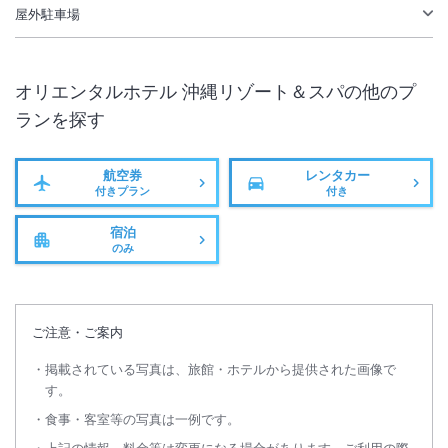
連泊時はエコ清掃を実施中です。詳細はホテルへお問合せください。
屋外駐車場
皆さまの自然環境保護へのご理解・ご協力をお願い致します。
詳細につきましては直接宿泊施設へお問合せください。
オリエンタルホテル 沖縄リゾート＆スパ
の他のプ
＜
法定電気保安点検（2027年1月）実施についてのお知らせ
＞
ランを探す
年次法定電気保安点検に伴い、下記日程にて全館停電を予定しておりま
す
■日時：2027年1月6日（水）24:00（7日00:00）から約4時間
航空券
レンタカー
付きプラン
付き
■停電エリア：全客室、その他の館内施設
【営業時間の変更】2027年1月6日（水）◇KBCショップ 23:30クロ
宿泊
ーズ ※通常は24:00クローズ
のみ
【停電により以下の設備がご使用いただけません】
2027年1月7日（木）00:00～04:00
◇客室内エアコン、冷蔵庫、テレビ、Wi-Fi
※重要なお知らせです。必ず続きをご確認ください。
ご注意・ご案内
◇客室及び館内での電気製品のご使用（照明/携帯電話の充電等）
◇１階コインランドリー
掲載されている写真は、旅館・ホテルから提供された画像で
◇フィットネスジム
す。
◇ロビー階クワッチー横及び3階宴会場のトイレ
食事・客室等の写真は一例です。
◇EV普通充電器