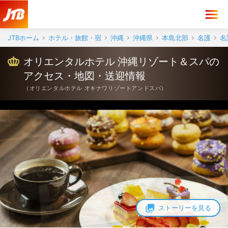
オリエンタルホテル 沖縄リゾート＆スパ アクセス・地図・送迎情報【J
JTBホーム
ホテル・旅館・宿
沖縄
沖縄県
本島北部
名護
名
オリエンタルホテル 沖縄リゾート＆スパの
アクセス・地図・送迎情報
（
オリエンタルホテル オキナワリゾートアンドスパ
）
ストーリーを見る