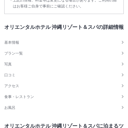
上記の情報、料金等は変更になる場合があります。ご利用の際
※状況により予告なく変更する場合がございます
はお客様ご自身で事前にご確認ください。
【ご利用いただける設備・サービス】
◇客室内固定電話/シャワー/トイレ（温水便座は使用できません）
◇ゲスト用エレベーター（1台のみ使用可。3台は使用不可）
オリエンタルホテル 沖縄リゾート＆スパの詳細情報
◇ロビー階 フロント横トイレ（温水便座は使用できません）
基本情報
プラン一覧
写真
口コミ
アクセス
食事・レストラン
お風呂
オリエンタルホテル 沖縄リゾート＆スパに泊まるツ