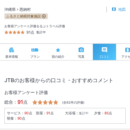
沖縄県
恩納村
地図
ふるさと納税対象施設
お客様アンケート評価
るるぶトラベル評価
91点
集計中
基本情報
プラン
宿の紹介
写真
口コミ
アク
JTBのお客様からの口コミ・おすすめコメント
お客様アンケート評価
91
総合：
点
(全
62
件の評価)
サービス
：
90
点
部屋
：
91
点
大浴場
：
夕食
：
85
点
集計中
朝食
：
90
点