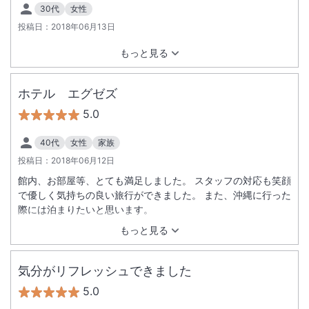
からないと言って早めにスタッフ変更するなど、きっちり対応
30代
女性
していただきたかったです。 それを除くと本当にいい旅、いい
投稿日：
2018年06月13日
ホテル、いいスタッフでした。 またぜひ行きたいです。
もっと見る
ホテル エグゼズ
5.0
40代
女性
家族
投稿日：
2018年06月12日
館内、お部屋等、とても満足しました。 スタッフの対応も笑顔
で優しく気持ちの良い旅行ができました。 また、沖縄に行った
際には泊まりたいと思います。
もっと見る
気分がリフレッシュできました
5.0