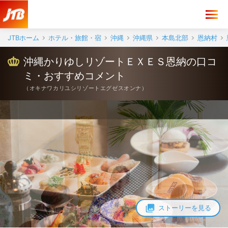
沖縄かりゆしリゾートＥＸＥＳ恩納 口コミ・おすすめコメント＜恩納
JTBホーム
ホテル・旅館・宿
沖縄
沖縄県
本島北部
恩納村
沖縄かりゆしリゾートＥＸＥＳ恩納の口コ
ミ・おすすめコメント
（
オキナワカリユシリゾートエグゼスオンナ
）
ストーリーを見る