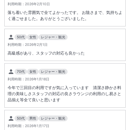
客室内・バルコニー部分他、館内すべて禁煙となります。喫煙は所定の
利用時期：
2026年2月10日
喫煙所となります。
落ち着いた雰囲気で全てよかったです。 お陰さまで、気持ちよ
館内施設の営業時間はホテル公式ＨＰをご確認ください。
く過ごせました。ありがとうございました。
連泊時はエコ清掃を実施中です。詳細はホテルへお問合せください。
50代
女性
レジャー・観光
利用時期：
2026年2月1日
高級感があり、スタッフの対応も良かった
70代
女性
レジャー・観光
利用時期：
2026年1月18日
今年で三回目の利用ですが気に入っています 清潔さ静かさ料
理の美味しさスタッフの対応の良さラウンジの利用のし易さと
品揃え等全て良いと思います
50代
男性
レジャー・観光
利用時期：
2026年1月17日