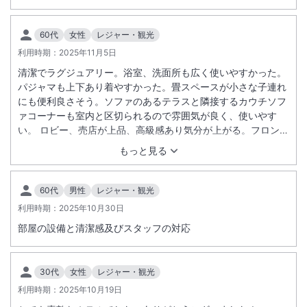
60代
女性
レジャー・観光
利用時期：
2025年11月5日
清潔でラグジュアリー。浴室、洗面所も広く使いやすかった。
パジャマも上下あり着やすかった。畳スペースが小さな子連れ
にも便利良さそう。ソファのあるテラスと隣接するカウチソフ
ァコーナーも室内と区切られるので雰囲気が良く、使いやす
い。 ロビー、売店が上品、高級感あり気分が上がる。フロント
が個別でコンシェルジェっぽく相談しやすい。今回は利用でき
もっと見る
なかったがレンタル水着もリーズナブルでジムや屋内外プール
も魅力的だった。 部屋で亡くした小さなピアス（自分で探して
も見つからなかったもの）を見つけてくれて送ってもらえた。
60代
男性
レジャー・観光
利用時期：
2025年10月30日
部屋の設備と清潔感及びスタッフの対応
30代
女性
レジャー・観光
利用時期：
2025年10月19日