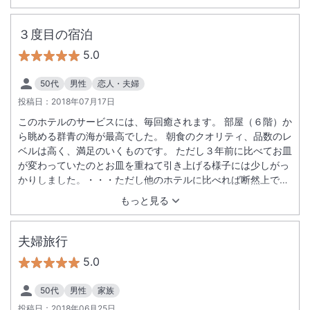
シーズンのためバスが１５分に１本くらいの感覚で出ていま
す。エグゼス宿泊者はパラソルやチェアも無料で、海辺を満
喫。 朝食も海が見えるレストランで、特に自家製パンやパンケ
３度目の宿泊
ーキなどの種類が１０種類位あり、どれも美味しかったです。
5.0
夜のディナーコースもゆっくりできました。 エステも現地の方
が勤めており温和な沖縄の人たちに触れ、ゆっくり会話しなが
50代
男性
恋人・夫婦
らとても静かに贅沢な大人時間を過ごせました。また泊まりた
投稿日：
2018年07月17日
いです。
このホテルのサービスには、毎回癒されます。 部屋（６階）か
ら眺める群青の海が最高でした。 朝食のクオリティ、品数のレ
ベルは高く、満足のいくものです。 ただし３年前に比べてお皿
が変わっていたのとお皿を重ねて引き上げる様子には少しがっ
かりしました。・・・ただし他のホテルに比べれば断然上で
す！！
もっと見る
夫婦旅行
5.0
50代
男性
家族
投稿日：
2018年06月25日