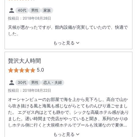
40代
男性
家族
投稿日：
2018年08月28日
天候が悪かったですが、館内設備が充実していたので、快適で
した。
もっと見る
贅沢大人時間
5.0
30代
男性
恋人・夫婦
投稿日：
2018年08月22日
オーシャンビューのお部屋で海を上から見下ろし、高台で山か
ら吹き抜ける風と海風も感じながらとてものんびり過ごせまし
た。 エグゼス内はとても静かで、シックな高級ホテル感があり
ました。遅い時間まで売店がやっていると聞き、系列のかりゆ
しホテル側に行くと大規模ホテルでプールも浅瀬なので夏休み
の子供が多くファミリー重視の感がありました。 ビーチまでは
もっと見る