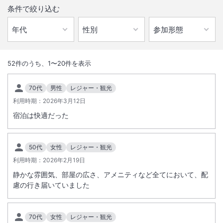
条件で絞り込む
1
/
10
外観
52
件のうち、
1
〜
20
件を表示
スタッフによる隅々まで行き届いたサービスとお料理で寛ぎの時間をご
70代
男性
レジャー・観光
提供致します。
利用時期：
2026年3月12日
宿泊は快適だった
総客室数
90
室
IN
チェックイン
15:00
/ OUT
チェックアウト
11:00
50代
女性
レジャー・観光
駐車場あり
利用時期：
2026年2月19日
静かな雰囲気、部屋の広さ、アメニティなど全てにおいて、配
サステナビリティへの取り組み
慮の行き届いていました
施設からのお知らせ
70代
女性
レジャー・観光