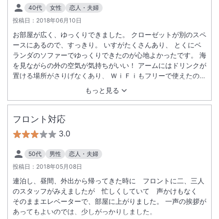
40代
女性
恋人・夫婦
投稿日：
2018年06月10日
お部屋が広く、ゆっくりできました。 クローゼットが別のスペ
ースにあるので、すっきり。 いすがたくさんあり、 とくにベ
ランダのソファーでゆっくりできたのが心地よかったです。 海
を見ながらの外の空気が気持ちがいい！ アームにはドリンクが
置ける場所がさりげなくあり、 ＷｉＦｉもフリーで使えたの
で、プランを立てたり、のんびりしました。 お風呂も広くてゆ
もっと見る
ったり～～～。 朝食のメニューも多く、食べきれないほどで満
足しました。 人気のエッグベネディクトのひき肉もおいしくて
ちょっとびっくりしました。 地元の料理があるのがうれしかっ
フロント対応
たです。パイナップルがおいしかった！ お土産店でお買い物も
3.0
しました。友達にも勧めたいです。
50代
男性
恋人・夫婦
投稿日：
2018年05月08日
連泊し、昼間、外出から帰ってきた時に フロントに二、三人
のスタッフがみえましたが 忙しくしていて 声かけもなく
そのままエレベーターで、部屋に上がりました。 一声の挨拶が
あってもよいのでは、少しがっかりしました。