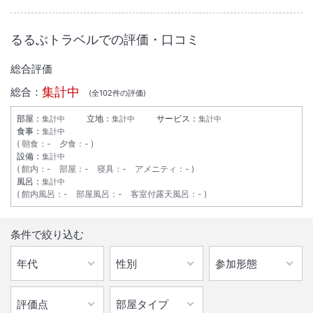
るるぶトラベルでの評価・口コミ
総合評価
集計中
総合：
(全
102
件の評価)
部屋：
立地：
サービス：
集計中
集計中
集計中
食事：
集計中
朝食
：
-
夕食
：
-
設備：
集計中
館内
：
-
部屋
：
-
寝具
：
-
アメニティ
：
-
風呂：
集計中
館内風呂
：
-
部屋風呂
：
-
客室付露天風呂
：
-
条件で絞り込む