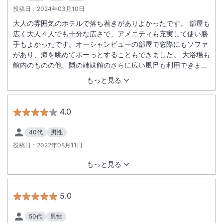
投稿日：
2024年03月10日
大人の雰囲気のホテルで落ち着きがありよかったです。 部屋も
広く大人４人でも十分な広さで、アメニティも充実して使い勝
手もよかったです。オーシャンビューの部屋で窓際にもソファ
があり、海を眺めてボーっとすることもできました。 大浴場も
館内のものの他、隣の姉妹館のさらに広い風呂も利用できまし
た。そのホテルでの買い物なども部屋付で精算できるので便利
もっと見る
でした。 到着が遅れた時のチェックインや、荷物運搬、車の準
備などフロントまわりの方々も親切にしていただき助かりまし
た。 程よいコンパクトさがよかったです。
4.0
40代
男性
投稿日：
2022年08月11日
もっと見る
5.0
50代
男性