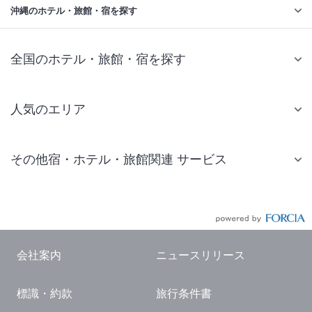
沖縄のホテル・旅館・宿を探す
全国のホテル・旅館・宿を探す
人気のエリア
札幌 ホテル
その他宿・ホテル・旅館関連 サービス
仙台 ホテル
国内旅行・国内ツアー
東京ディズニーリゾート(R)周辺 ホテル
JR・新幹線付きツアー
東京 ホテル
航空券付きツアー
東京ドーム ホテル
会社案内
ニュースリリース
現地観光・レジャーチケット
新宿 ホテル
標識・約款
旅行条件書
国内観光ガイド
横浜 ホテル