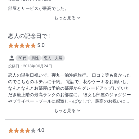
部屋とサービスが最高でした。
もっと見る
恋人の記念日で！
5.0
20代
男性
恋人・夫婦
投稿日：
2018年06月24日
恋人の誕生日祝いで、弾丸一泊沖縄旅行。 口コミ等も良かった
のでこちらのホテルに予約。 電話で、花やケーキをお願いし、
なんとなんとお部屋は予約の部屋からグレードアップしていた
だき最上階の最高ランクのお部屋に。 彼女も部屋のジャグジー
やプライベートプールに感激しっぱなしで、最高のお祝いにな
りました。 チェックアウトが少し遅れたり、ケーキの時間を細
もっと見る
かく指定したりとこちらの無理もきいていただき本当に大満足
の旅でした。 少し気になったのは、研修中の女性スタッフの対
応があまり良くなかったこと。 一生懸命なのは伝わりました
4.0
が、質問に対して明らかに適当な答えで、わからないことはわ