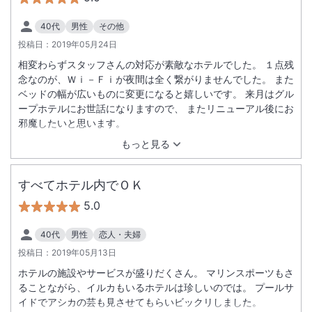
まいましたが本人はテラス席から海に行ける事に気がつき、楽
しくて仕方ない様子でした。琉球舞踊も見られて幸せなディナ
40代
男性
その他
ータイムでした。朝食はステキなシェフさんともお話しができ
投稿日：
2019年05月24日
楽しかったです！！また利用したいと思いました！
相変わらずスタッフさんの対応が素敵なホテルでした。 １点残
念なのが、Ｗｉ－Ｆｉが夜間は全く繋がりませんでした。 また
ベッドの幅が広いものに変更になると嬉しいです。 来月はグル
ープホテルにお世話になりますので、 またリニューアル後にお
邪魔したいと思います。
もっと見る
すべてホテル内でＯＫ
5.0
40代
男性
恋人・夫婦
投稿日：
2019年05月13日
ホテルの施設やサービスが盛りだくさん。 マリンスポーツもさ
ることながら、イルカもいるホテルは珍しいのでは。 プールサ
イドでアシカの芸も見させてもらいビックリしました。