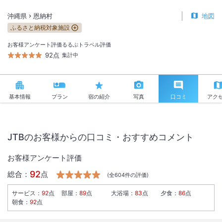
沖縄県
恩納村
地図
ふるさと納税対象施設
お客様アンケート評価
るるぶトラベル評価
92点
集計中
基本情報
プラン
宿の紹介
写真
口コミ
アク
JTBのお客様からの口コミ・おすすめコメント
お客様アンケート評価
92
総合：
点
(全
604
件の評価)
サービス
：
92
点
部屋
：
89
点
大浴場
：
83
点
夕食
：
86
点
朝食
：
92
点