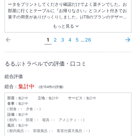
ータをプリントしてくださり確認だけでよく楽チンでした。お
部屋に行くとテーブルに『お帰りなさい』とコメント付きでお
菓子の用意がありびっくりしました。jJTBのプランのデザート
や飲み物の食べ放題コーナーもグレードアップしていてすごか
もっと見る
った。 沖縄っぽい海と景色がとてもいいホテル。
1
2
3
4
5
...
26
るるぶトラベルでの評価・口コミ
総合評価
集計中
総合：
(全
154
件の評価)
部屋：
立地：
サービス：
集計中
集計中
集計中
食事：
集計中
朝食
：
-
夕食
：
-
設備：
集計中
館内
：
-
部屋
：
-
寝具
：
-
アメニティ
：
-
風呂：
集計中
館内風呂
：
-
部屋風呂
：
-
客室付露天風呂
：
-