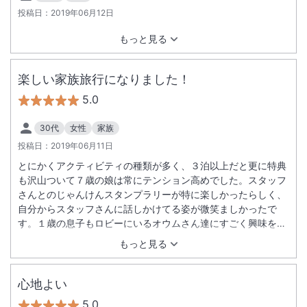
投稿日：
2019年06月12日
もっと見る
楽しい家族旅行になりました！
5.0
30代
女性
家族
投稿日：
2019年06月11日
とにかくアクティビティの種類が多く、３泊以上だと更に特典
も沢山ついて７歳の娘は常にテンション高めでした。スタッフ
さんとのじゃんけんスタンプラリーが特に楽しかったらしく、
自分からスタッフさんに話しかけてる姿が微笑ましかったで
す。１歳の息子もロビーにいるオウムさん達にすごく興味をし
めしていました。料理は１階でビュッフェを頂きましたがお肉
もっと見る
料理、マグロが特に美味しく何回もおかわりさせて頂きまし
た。主人も娘もソーキそばをおかわりしていました。雨が降っ
ていなかったのでテラス席でしたが１歳の息子はとにかく汗が
心地よい
すごく頭が水をかぶったようになり、熱中症が心配になってし
5.0