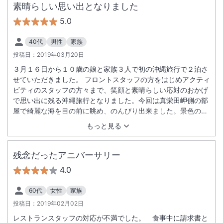
素晴らしい思い出となりました
5.0
40代
男性
家族
投稿日：
2019年03月20日
３月１６日から１０歳の娘と家族３人で初の沖縄旅行で２泊さ
せていただきました。 フロントスタッフの方をはじめアクティ
ビティのスタッフの方々まで、笑顔と素晴らしい応対のおかげ
で思い出に残る沖縄旅行となりました。今回は真栄田岬側の部
屋で綺麗な海を目の前に眺め、のんびり出来ました。景色の異
なるビーチ側にも泊まりたい、またあの美味しい朝食を並んで
もっと見る
も食べたい、今回参加出来なったアクティビティに参加したい
と、ルネッサンスに泊まるために沖縄に行きたい、とリピがあ
るほど家族に好評で予約して大正解でした。スタッフの皆様、
残念だったアニバーサリー
本当にありがとうございました！
4.0
60代
女性
家族
投稿日：
2019年02月02日
レストランスタッフの対応が不満でした。 食事中に請求書と