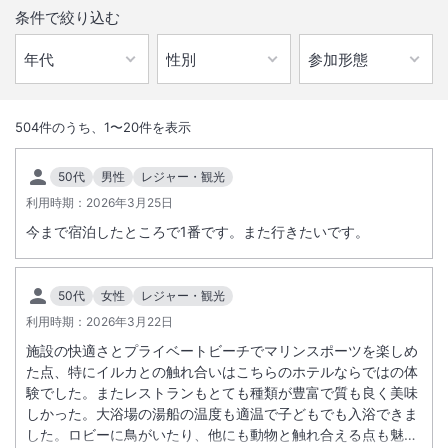
条件で絞り込む
1
/
10
外観
504
件のうち、
1
〜
20
件を表示
那覇空港より約1時間、全室オーシャンビューの本格的リゾートホテル
50代
男性
レジャー・観光
です。プライベートビーチはもちろん、マリンスポーツやレストランも
利用時期：
2026年3月25日
充実。
今まで宿泊したところで1番です。また行きたいです。
総客室数
377
室
IN
チェックイン
14:00
/ OUT
チェックアウト
11:00
50代
女性
レジャー・観光
利用時期：
露天風呂あり
2026年3月22日
温泉
施設の快適さとプライベートビーチでマリンスポーツを楽しめ
駐車場あり
た点、特にイルカとの触れ合いはこちらのホテルならではの体
験でした。またレストランもとても種類が豊富で質も良く美味
しかった。大浴場の湯船の温度も適温で子どもでも入浴できま
施設からのお知らせ
した。ロビーに鳥がいたり、他にも動物と触れ合える点も魅力
・山田温泉はクラブフロア・クラブサビー対象のお客様のみご利用いた