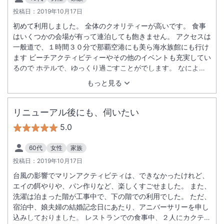
投稿日：
2019年10月17日
初めて利用しました。 全体のクオリティーが高いです。 食事
はいくつかの会場が有って連泊しても飽きません。 アクセスは
一般道で、１時間３０分で那覇空港にも美ら海水族館にも行け
ます ビーチアクティビティーやその他のイベントも充実してい
るので ホテルで、ゆっくり過ごすことがでします。 なにより
も、ホテルでイルカが飼育されておりイルカと触れ合えるのが
もっと見る
最高です（少々お高め・・・）。 また、利用したいと思わせる
ホテルです。 部屋のウォシュレットが壊れていたのが唯一のマ
イナスポイントです。
リニューアル後にも、伺いたい
5.0
60代
女性
家族
投稿日：
2019年10月17日
台風の影響でマリンアクティビティは、できなかったけれど、
エイの餌やりや、パン作りなど、楽しくすごせました。 また、
洗濯は泊まった階が工事中で、下の階での利用でした。 ただ、
宿泊中、娘夫婦の結婚記念日にあたり、アニバーサリーを申し
込みしておりました。 レストランでの食事中、２人にカクテル