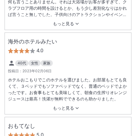
何も言うことありません。それは大浴場がお客が多すぎて、ク
ラブフロア用の時間を設けるとか、もう少し差別化なりはかれ
ば言うこと無しでした。子供向けのアトラクションやイベント
も多く、また来年も行きたいと家内も子供も申してました。 し
もっと見る
て、
海外のホテルみたい
4.0
40代
女性
家族
投稿日：
2023年02月06日
ホテルおこもりでこのホテルを選びました。お部屋もとても良
くて、３ベッドでもソファベッドでなく、普通のベッドでよか
ったです。お食事もとても美味しくて、朝食の生搾りオレンジ
ジュースは最高！洗濯が無料でできるのも助かりました。
もっと見る
おもてなし
5.0