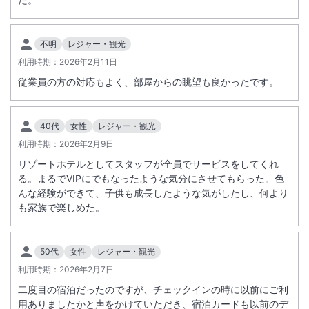
す。子供が小さいときは毎年行っていましたが、少し途切れて
いました。今度は夫婦でゆっくり行くのもいいかなと改めて思
いました。
不明
レジャー・観光
利用時期：
2026年2月11日
従業員の方の対応もよく、部屋からの眺望も良かったです。
40代
女性
レジャー・観光
利用時期：
2026年2月9日
リゾートホテルとしてスタッフが全員でサービスをしてくれ
る。まるでVIPにでもなったような気分にさせてもらった。色
んな経験ができて、子供も成長したような気がしたし、何より
も家族で楽しめた。
50代
女性
レジャー・観光
利用時期：
2026年2月7日
二度目の宿泊だったのですが、チェックインの時に以前にご利
用ありましたかと声をかけていただき、宿泊カードも以前のデ