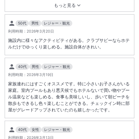
的。ラウンジでケーキやお酒のサービスもあり、また是非家族
もっと見る
だけます。
で泊まりたいと思います。
パブリックエリア及びレストラン「セイルフィッシュカフェ」・「フォ
ーシーズン」・「コーラルシービュー」・「アンビルハウス」・
50代
男性
レジャー・観光
「彩」・「海風」・「ロイズ」も全面禁煙となります。
利用時期：
2026年3月20日
３～５歳までの幼児のお客様につきましては、宿泊料金を現地でお支払
施設内に様々なアクティビティがある。クラブサビーならホテ
いいただきます。
ルだけでゆっくり楽しめる。施設自体がきれい。
ご予約の際には、０～５歳までのお子様の人数、年齢を施設へお知らせ
ください。
40代
男性
レジャー・観光
利用時期：
2026年3月19日
家族連れにはすごくオススメです。特に小さいお子さんがいる
家庭。室内プールもあり悪天候でもホテルないで買い物やプー
ル温泉なども楽しめる。食事も美味しいし、歩いて朝ビーチを
散歩もできるし色々楽しむことができる。チェックイン時に部
屋がグレードアップされていたのも嬉しかったです。
40代
女性
レジャー・観光
利用時期：
2026年3月13日