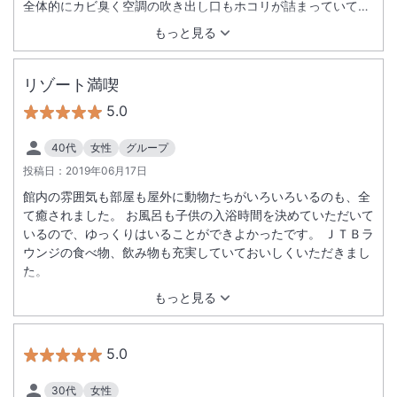
全体的にカビ臭く空調の吹き出し口もホコリが詰まっていて普
段使用してない部屋？変更したスタンダードルームは吹き出し
もっと見る
口もキレイでカビ臭くなかった。ＪＴＢラウンジの利用券も忘
れられていた。またまたフロントに電話。チェックイン後すぐ
にビーチに行きましたがマリンアクティビティが朝８時前に並
リゾート満喫
ばないといっぱいでできないのにも驚き！リゾート感皆無で
5.0
す。結局翌日はビーチに滞在できないためこちらでは何もでき
ず。５泊した今回の旅行でモトブ、アリビラ、ヒルトンと他の
40代
女性
グループ
ホテルはすばらしかっただけに今回の旅で一番テンション下が
投稿日：
2019年06月17日
りました。思い出はＪＴＢラウンジが良かったぐらい。
館内の雰囲気も部屋も屋外に動物たちがいろいろいるのも、全
て癒されました。 お風呂も子供の入浴時間を決めていただいて
いるので、ゆっくりはいることができよかったです。 ＪＴＢラ
ウンジの食べ物、飲み物も充実していておいしくいただきまし
た。
もっと見る
5.0
30代
女性