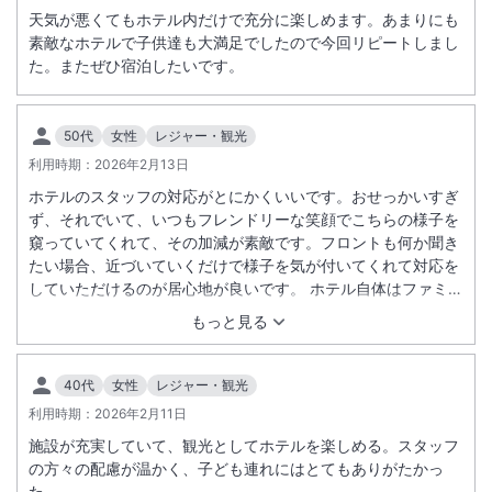
天気が悪くてもホテル内だけで充分に楽しめます。あまりにも
素敵なホテルで子供達も大満足でしたので今回リピートしまし
た。またぜひ宿泊したいです。
50代
女性
レジャー・観光
利用時期：
2026年2月13日
ホテルのスタッフの対応がとにかくいいです。おせっかいすぎ
ず、それでいて、いつもフレンドリーな笑顔でこちらの様子を
窺っていてくれて、その加減が素敵です。フロントも何か聞き
たい場合、近づいていくだけで様子を気が付いてくれて対応を
していただけるのが居心地が良いです。 ホテル自体はファミリ
ー利用の家族が多く、賑やかなのですが、JTBラウンジ内だけ
もっと見る
は別格に静かで質が高く、とても落ち着いて寛げます。 朝食も
いろいろ選べて、私はフォーシーズンを気に入っていますが、
雰囲気もいいし６時半から食べられるのもありがたいです。味
40代
女性
レジャー・観光
もとてもおいしく、目の前で調理してくださるのもとても美味
利用時期：
2026年2月11日
しく感じられ、毎日４日間連続でいただきましたが、全く飽き
施設が充実していて、観光としてホテルを楽しめる。スタッフ
ませんでした。 何より、連泊をするとクラブサビーのサービス
の方々の配慮が温かく、子ども連れにはとてもありがたかっ
が受けられ、昼食やアクティビティのサービスが本当にいいで
た。