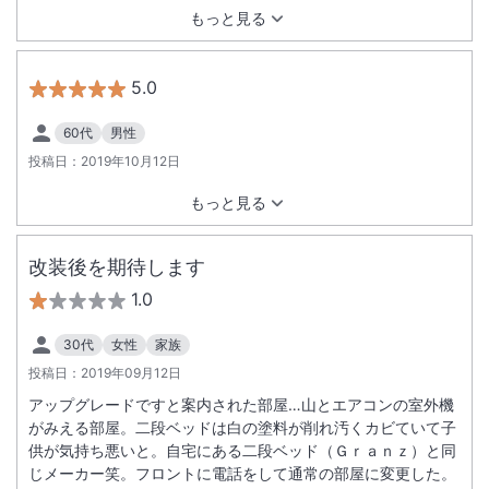
をいただき、チョコのドームからハートのケーキが現れたとき
もっと見る
は、感動的でした。 娘夫婦に喜んでもらえて、良かったです。
ありがとうございました。
5.0
60代
男性
投稿日：
2019年10月12日
もっと見る
改装後を期待します
1.0
30代
女性
家族
投稿日：
2019年09月12日
アップグレードですと案内された部屋…山とエアコンの室外機
がみえる部屋。二段ベッドは白の塗料が削れ汚くカビていて子
供が気持ち悪いと。自宅にある二段ベッド（Ｇｒａｎｚ）と同
じメーカー笑。フロントに電話をして通常の部屋に変更した。