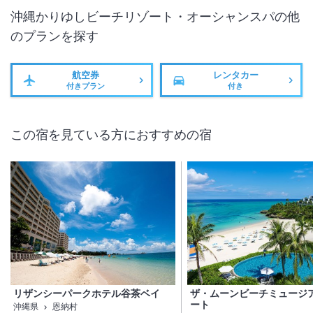
沖縄かりゆしビーチリゾート・オーシャンスパ
の他
のプランを探す
航空券
レンタカー
付きプラン
付き
この宿を見ている方におすすめの宿
リザンシーパークホテル谷茶ベイ
ザ・ムーンビーチミュージ
ート
沖縄県
恩納村