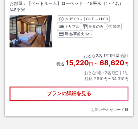
お部屋：
【ペットルーム】ローベッド・48平米（1～4名）
/
48平米
IN
チェックイン
15:00
～ | OUT
チェックアウト
～
11:00
トリプル
朝食のみ
禁煙
現地/事前支払い
おとな
2
名
1
泊
1
部屋 合計
15,220
68,620
税込
円
〜
円
おとな1名 (
2
名1室)｜
1
泊
税込
7,610円〜34,310円
プランの詳細を見る
お問い合わせコード