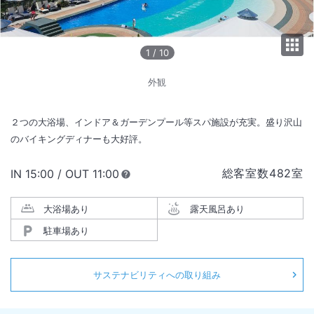
1
/
10
外観
２つの大浴場、インドア＆ガーデンプール等スパ施設が充実。盛り沢山
のバイキングディナーも大好評。
総客室数
482
室
IN
チェックイン
15:00
/ OUT
チェックアウト
11:00
大浴場あり
露天風呂あり
駐車場あり
サステナビリティへの取り組み