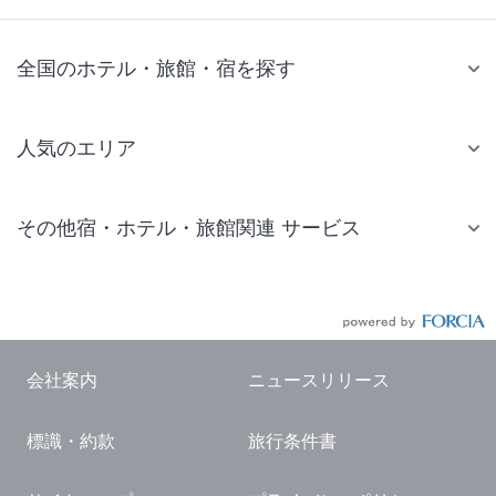
全国のホテル・旅館・宿を探す
人気のエリア
札幌 ホテル
その他宿・ホテル・旅館関連 サービス
仙台 ホテル
国内旅行・国内ツアー
東京ディズニーリゾート(R)周辺 ホテル
JR・新幹線付きツアー
東京 ホテル
航空券付きツアー
東京ドーム ホテル
会社案内
ニュースリリース
現地観光・レジャーチケット
新宿 ホテル
標識・約款
旅行条件書
国内観光ガイド
横浜 ホテル
旅行・観光情報
熱海 ホテル