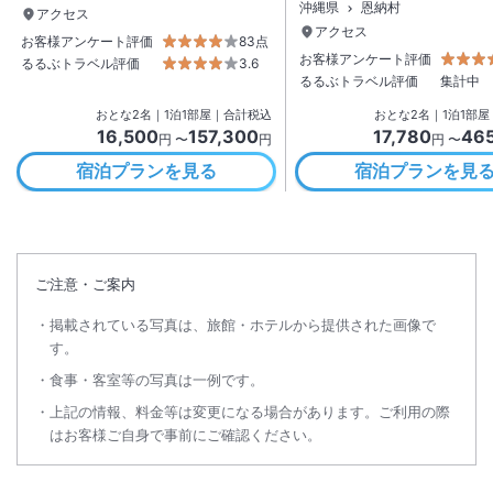
沖縄県
恩納村
アクセス
アクセス
お客様アンケート評価
83点
お客様アンケート評価
るるぶトラベル評価
3.6
るるぶトラベル評価
集計中
おとな
2
名
｜
1
泊
1
部屋｜合計税込
おとな
2
名
｜
1
泊
1
部屋
16,500
157,300
17,780
46
円 〜
円
円 〜
宿泊プランを見る
宿泊プランを見
ご注意・ご案内
掲載されている写真は、旅館・ホテルから提供された画像で
す。
食事・客室等の写真は一例です。
上記の情報、料金等は変更になる場合があります。ご利用の際
はお客様ご自身で事前にご確認ください。