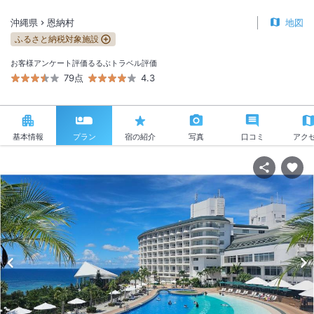
沖縄県
恩納村
地図
ふるさと納税対象施設
お客様アンケート評価
るるぶトラベル評価
79点
4.3
基本情報
プラン
宿の紹介
写真
口コミ
アク