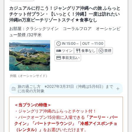
カジュアルに行こう！ジャングリア沖縄への旅 ふらっと
チケット付プラン・【いっとく！沖縄】一度は訪れたい
沖縄in万座ビーチリゾートステイ★食事なし
お部屋：
クラシックツイン コーラルフロア オーシャンビ
ュー禁煙
/
32平米
IN
チェックイン
15:00
～ | OUT
チェックアウト
～
11:00
ツイン
食事なし
禁煙
事前支払い
外観（オーシャンサイド）
旅の過ごし方 ※2027年3月31日（沖縄は5月6日）まで
に出発の方対象
＜当プランの特徴＞
・ジャングリア沖縄のふらっとチケット付！
・パークオープン15分前に入場できる
「アーリー・パー
クイン」「パートナーラウンジ」「冷感アイスポンチョ
（レンタル）」
をお選びいただけます。