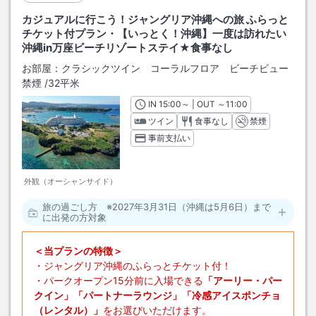
カジュアルに行こう！ジャングリア沖縄への旅 ふらっと
チケット付プラン・【いっとく！沖縄】一度は訪れたい
沖縄in万座ビーチリゾートステイ★食事なし
お部屋：
クラシックツイン コーラルフロア ビーチビュー
禁煙
/
32平米
IN
チェックイン
15:00
～ | OUT
チェックアウト
～
11:00
ツイン
食事なし
禁煙
事前支払い
外観（オーシャンサイド）
旅の過ごし方 ※2027年3月31日（沖縄は5月6日）まで
に出発の方対象
＜当プランの特徴＞
・ジャングリア沖縄のふらっとチケット付！
・パークオープン15分前に入場できる
「アーリー・パー
クイン」「パートナーラウンジ」「冷感アイスポンチョ
（レンタル）」
をお選びいただけます。