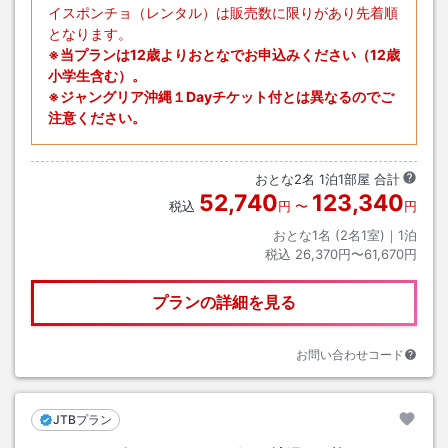
イスポンチョ（レンタル）は販売数に限りがあり先着順
となります。
※当プランは12歳よりおとなでお申込みください（12歳
小学生含む）。
※ジャングリア沖縄１Dayチケット付とは異なるのでご
注意ください。
おとな
2
名
1
泊
1
部屋 合計
52,740
123,340
税込
円
〜
円
おとな1名 (
2
名1室)｜
1
泊
税込
26,370円〜61,670円
プランの詳細を見る
お問い合わせコード
JTBプラン