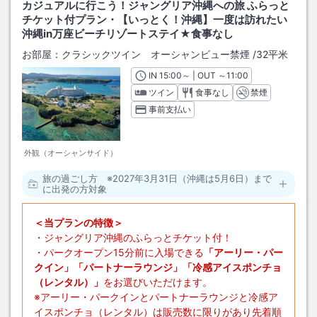
カジュアルに行こう！ジャングリア沖縄への旅 ふらっと
チケット付プラン・【いっとく！沖縄】一度は訪れたい
沖縄in万座ビーチリゾートステイ★食事なし
お部屋：
クラシックツイン オーシャンビュー禁煙
/
32平米
IN
チェックイン
15:00
～ | OUT
チェックアウト
～
11:00
ツイン
食事なし
禁煙
事前支払い
外観（オーシャンサイド）
旅の過ごし方 ※2027年3月31日（沖縄は5月6日）まで
に出発の方対象
＜当プランの特徴＞
・ジャングリア沖縄のふらっとチケット付！
・パークオープン15分前に入場できる
「アーリー・パー
クイン」「パートナーラウンジ」「冷感アイスポンチョ
（レンタル）」
をお選びいただけます。
※アーリー・パークインとパートナーラウンジと冷感ア
イスポンチョ（レンタル）は販売数に限りがあり先着順