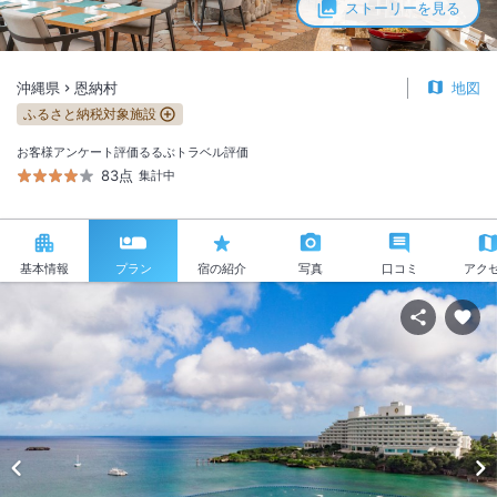
ストーリーを見る
沖縄県
恩納村
地図
ふるさと納税対象施設
お客様アンケート評価
るるぶトラベル評価
83点
集計中
基本情報
プラン
宿の紹介
写真
口コミ
アク