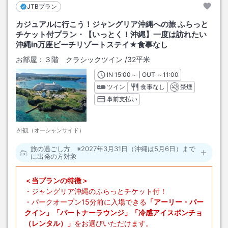
JTBプラン
カジュアルに行こう！ジャングリア沖縄への旅 ふらっと
チケット付プラン・【いっとく！沖縄】一度は訪れたい
沖縄in万座ビーチリゾートステイ★食事なし
お部屋：
３階 クラシックツイン
/
32平米
IN
チェックイン
15:00
～ | OUT
チェックアウト
～
11:00
ツイン
食事なし
禁煙
事前支払い
外観（オーシャンサイド）
旅の過ごし方 ※2027年3月31日（沖縄は5月6日）まで
に出発の方対象
＜当プランの特徴＞
・ジャングリア沖縄のふらっとチケット付！
・パークオープン15分前に入場できる
「アーリー・パー
クイン」「パートナーラウンジ」「冷感アイスポンチョ
（レンタル）」
をお選びいただけます。