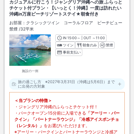
カジュアルに行こう！ジャングリア沖縄への旅 ふらっと
チケット付プラン・【いっとく！沖縄】一度は訪れたい
沖縄in万座ビーチリゾートステイ★朝食付き
お部屋：
クラシックツイン コーラルフロア ビーチビュー
禁煙
/
32平米
IN
チェックイン
15:00
～ | OUT
チェックアウト
～
11:00
ツイン
朝食のみ
禁煙
事前支払い
施設の一例
旅の過ごし方 ※2027年3月31日（沖縄は5月6日）まで
に出発の方対象
＜当プランの特徴＞
・ジャングリア沖縄のふらっとチケット付！
・パークオープン15分前に入場できる
「アーリー・パー
クイン」「パートナーラウンジ」「冷感アイスポンチョ
（レンタル）」
をお選びいただけます。
※アーリー・パークインとパートナーラウンジと冷感ア