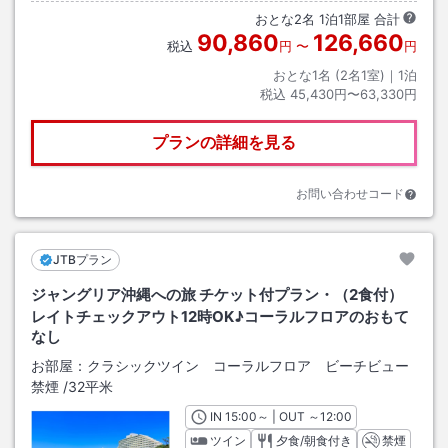
おとな
2
名
1
泊
1
部屋 合計
90,860
126,660
税込
円
〜
円
おとな1名 (
2
名1室)｜
1
泊
税込
45,430円〜63,330円
プランの詳細を見る
お問い合わせコード
JTBプラン
ジャングリア沖縄への旅 チケット付プラン・（2食付）
レイトチェックアウト12時OK♪コーラルフロアのおもて
なし
お部屋：
クラシックツイン コーラルフロア ビーチビュー
禁煙
/
32平米
IN
チェックイン
15:00
～ | OUT
チェックアウト
～
12:00
ツイン
夕食/朝食付き
禁煙