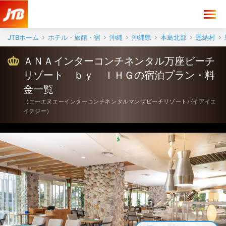
JTBホーム
ホテル・旅館・宿
沖縄
沖縄県
本島北部
恩納村
ＡＮＡインターコンチネンタル万座ビーチ
リゾート ｂｙ ＩＨＧの宿泊プラン・料
金一覧
（
エーエヌエーインターコンチネンタルマンザビーチリゾートバイアイエ
イチジー
）