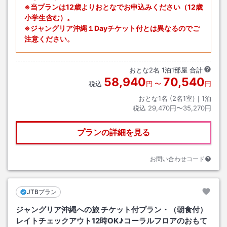
※当プランは12歳よりおとなでお申込みください（12歳
小学生含む）。
※ジャングリア沖縄１Dayチケット付とは異なるのでご
注意ください。
おとな
2
名
1
泊
1
部屋 合計
58,940
70,540
税込
円
〜
円
おとな1名 (
2
名1室)｜
1
泊
税込
29,470円〜35,270円
プランの詳細を見る
お問い合わせコード
JTBプラン
ジャングリア沖縄への旅 チケット付プラン・（朝食付）
レイトチェックアウト12時OK♪コーラルフロアのおもて