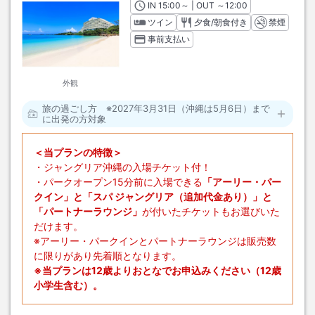
IN
チェックイン
15:00
～ | OUT
チェックアウト
～
12:00
ツイン
夕食/朝食付き
禁煙
事前支払い
外観
旅の過ごし方 ※2027年3月31日（沖縄は5月6日）まで
に出発の方対象
＜当プランの特徴＞
・ジャングリア沖縄の入場チケット付！
・パークオープン15分前に入場できる
「アーリー・パー
クイン」と「スパ ジャングリア（追加代金あり）」と
「パートナーラウンジ」
が付いたチケットもお選びいた
だけます。
※アーリー・パークインとパートナーラウンジは販売数
に限りがあり先着順となります。
※当プランは12歳よりおとなでお申込みください（12歳
小学生含む）。