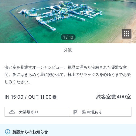
1
/
10
外観
海と空を見渡すオーシャンビュー。気品に満ちた洗練された優雅な空
間。夜にはきらめく星に抱かれて。極上のリラックスを心ゆくまでお楽
しみください。
総客室数
400
室
IN
チェックイン
15:00
/ OUT
チェックアウト
11:00
大浴場あり
駐車場あり
施設からのお知らせ