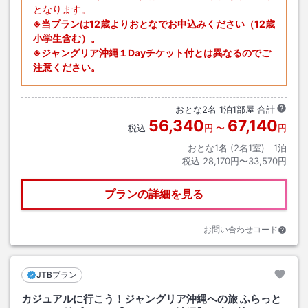
となります。
※当プランは12歳よりおとなでお申込みください（12歳
小学生含む）。
※ジャングリア沖縄１Dayチケット付とは異なるのでご
注意ください。
おとな
2
名
1
泊
1
部屋 合計
56,340
67,140
税込
円
〜
円
おとな1名 (
2
名1室)｜
1
泊
税込
28,170円〜33,570円
プランの詳細を見る
お問い合わせコード
JTBプラン
カジュアルに行こう！ジャングリア沖縄への旅 ふらっと