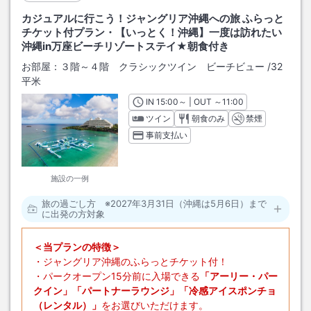
カジュアルに行こう！ジャングリア沖縄への旅 ふらっと
チケット付プラン・【いっとく！沖縄】一度は訪れたい
沖縄in万座ビーチリゾートステイ★朝食付き
お部屋：
３階～４階 クラシックツイン ビーチビュー
/
32
平米
IN
チェックイン
15:00
～ | OUT
チェックアウト
～
11:00
ツイン
朝食のみ
禁煙
事前支払い
施設の一例
旅の過ごし方 ※2027年3月31日（沖縄は5月6日）まで
に出発の方対象
＜当プランの特徴＞
・ジャングリア沖縄のふらっとチケット付！
・パークオープン15分前に入場できる
「アーリー・パー
クイン」「パートナーラウンジ」「冷感アイスポンチョ
（レンタル）」
をお選びいただけます。