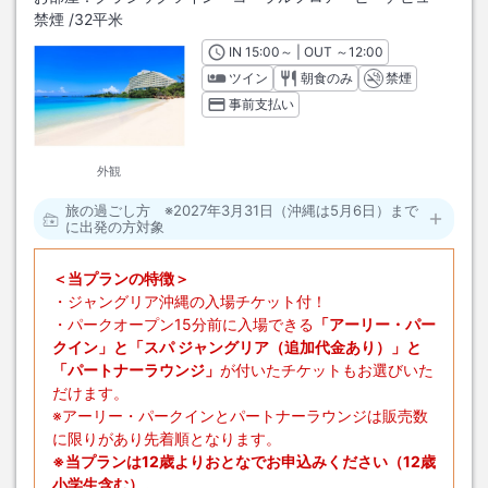
禁煙
/
32平米
IN
チェックイン
15:00
～ | OUT
チェックアウト
～
12:00
ツイン
朝食のみ
禁煙
事前支払い
外観
旅の過ごし方 ※2027年3月31日（沖縄は5月6日）まで
に出発の方対象
＜当プランの特徴＞
・ジャングリア沖縄の入場チケット付！
・パークオープン15分前に入場できる
「アーリー・パー
クイン」と「スパ ジャングリア（追加代金あり）」と
「パートナーラウンジ」
が付いたチケットもお選びいた
だけます。
※アーリー・パークインとパートナーラウンジは販売数
に限りがあり先着順となります。
※当プランは12歳よりおとなでお申込みください（12歳
小学生含む）。