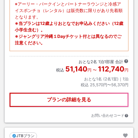
※アーリー・パークインとパートナーラウンジと冷感ア
イスポンチョ（レンタル）は販売数に限りがあり先着順
となります。
※当プランは12歳よりおとなでお申込みください（12歳
小学生含む）。
※ジャングリア沖縄１Dayチケット付とは異なるのでご
注意ください。
おとな
2
名
1
泊
1
部屋 合計
51,140
112,740
税込
円
〜
円
おとな1名 (
2
名1室)｜
1
泊
税込
25,570円〜56,370円
プランの詳細を見る
お問い合わせコード
JTBプラン