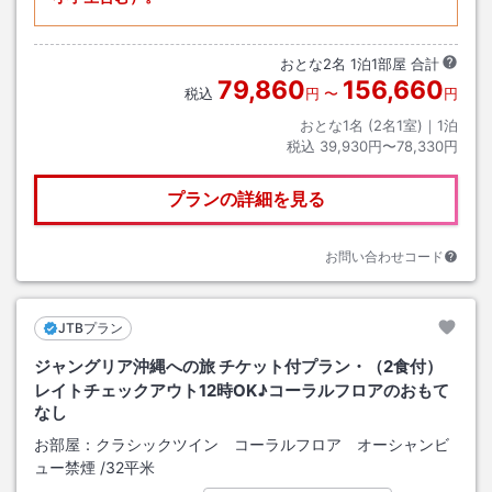
おとな
2
名
1
泊
1
部屋 合計
79,860
156,660
税込
円
〜
円
おとな1名 (
2
名1室)｜
1
泊
税込
39,930円〜78,330円
プランの詳細を見る
お問い合わせコード
JTBプラン
ジャングリア沖縄への旅 チケット付プラン・（2食付）
レイトチェックアウト12時OK♪コーラルフロアのおもて
なし
お部屋：
クラシックツイン コーラルフロア オーシャンビ
ュー禁煙
/
32平米