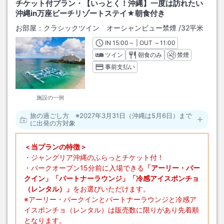
チケット付プラン・【いっとく！沖縄】一度は訪れたい
沖縄in万座ビーチリゾートステイ★朝食付き
お部屋：
クラシックツイン オーシャンビュー禁煙
/
32平米
IN
チェックイン
15:00
～ | OUT
チェックアウト
～
11:00
ツイン
朝食のみ
禁煙
事前支払い
施設の一例
旅の過ごし方 ※2027年3月31日（沖縄は5月6日）まで
に出発の方対象
＜当プランの特徴＞
・ジャングリア沖縄のふらっとチケット付！
・パークオープン15分前に入場できる
「アーリー・パー
クイン」「パートナーラウンジ」「冷感アイスポンチョ
（レンタル）」
をお選びいただけます。
※アーリー・パークインとパートナーラウンジと冷感ア
イスポンチョ（レンタル）は販売数に限りがあり先着順
となります。