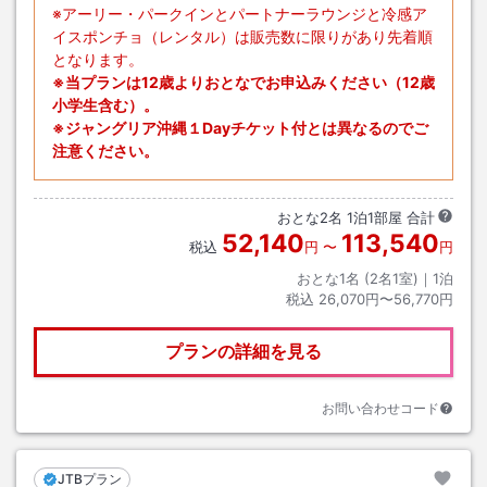
※アーリー・パークインとパートナーラウンジと冷感ア
イスポンチョ（レンタル）は販売数に限りがあり先着順
となります。
※当プランは12歳よりおとなでお申込みください（12歳
小学生含む）。
※ジャングリア沖縄１Dayチケット付とは異なるのでご
注意ください。
おとな
2
名
1
泊
1
部屋 合計
52,140
113,540
税込
円
〜
円
おとな1名 (
2
名1室)｜
1
泊
税込
26,070円〜56,770円
プランの詳細を見る
お問い合わせコード
JTBプラン