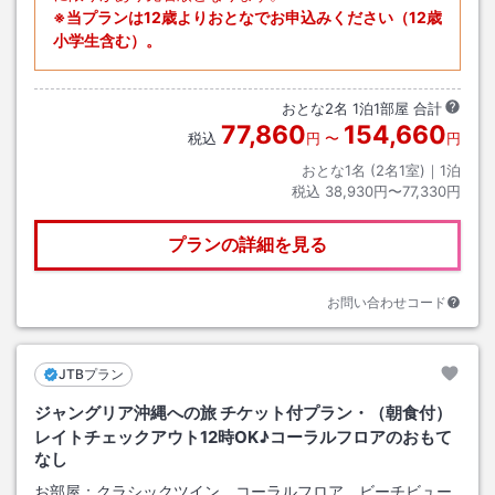
※当プランは12歳よりおとなでお申込みください（12歳
小学生含む）。
おとな
2
名
1
泊
1
部屋 合計
77,860
154,660
税込
円
〜
円
おとな1名 (
2
名1室)｜
1
泊
税込
38,930円〜77,330円
プランの詳細を見る
お問い合わせコード
JTBプラン
ジャングリア沖縄への旅 チケット付プラン・（朝食付）
レイトチェックアウト12時OK♪コーラルフロアのおもて
なし
お部屋：
クラシックツイン コーラルフロア ビーチビュー