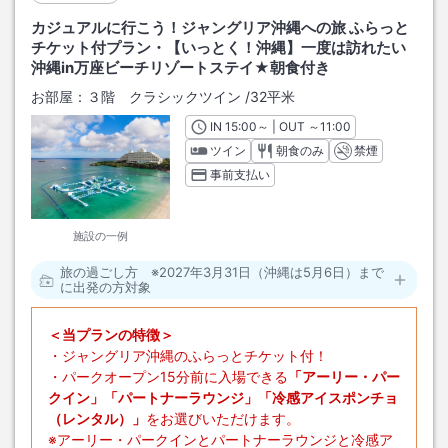
カジュアルに行こう！ジャングリア沖縄への旅 ふらっと
チケット付プラン・【いっとく！沖縄】一度は訪れたい
沖縄in万座ビーチリゾートステイ★朝食付き
お部屋：
３階 クラシックツイン
/
32平米
IN
チェックイン
15:00
～ | OUT
チェックアウト
～
11:00
ツイン
朝食のみ
禁煙
事前支払い
施設の一例
旅の過ごし方 ※2027年3月31日（沖縄は5月6日）まで
に出発の方対象
＜当プランの特徴＞
・ジャングリア沖縄のふらっとチケット付！
・パークオープン15分前に入場できる
「アーリー・パー
クイン」「パートナーラウンジ」「冷感アイスポンチョ
（レンタル）」
をお選びいただけます。
※アーリー・パークインとパートナーラウンジと冷感ア