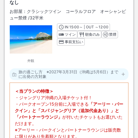
なし
お部屋：
クラシックツイン コーラルフロア オーシャンビ
ュー禁煙
/
32平米
IN
チェックイン
15:00
～ | OUT
チェックアウト
～
12:00
ツイン
朝食のみ
禁煙
事前支払い
外観
旅の過ごし方 ※2027年3月31日（沖縄は5月6日）まで
に出発の方対象
＜当プランの特徴＞
・ジャングリア沖縄の入場チケット付！
・パークオープン15分前に入場できる
「アーリー・パー
クイン」と「スパ ジャングリア（追加代金あり）」と
「パートナーラウンジ」
が付いたチケットもお選びいた
だけます。
※アーリー・パークインとパートナーラウンジは販売数
に限りがあり先着順となります。