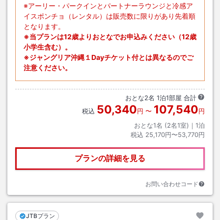
※アーリー・パークインとパートナーラウンジと冷感ア
イスポンチョ（レンタル）は販売数に限りがあり先着順
となります。
※当プランは12歳よりおとなでお申込みください（12歳
小学生含む）。
※ジャングリア沖縄１Dayチケット付とは異なるのでご
注意ください。
おとな
2
名
1
泊
1
部屋 合計
50,340
107,540
税込
円
〜
円
おとな1名 (
2
名1室)｜
1
泊
税込
25,170円〜53,770円
プランの詳細を見る
お問い合わせコード
JTBプラン