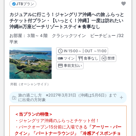
・お持ちの電化製品（PC含む）の電源をお切りの上、コンセントを外
JTBプラン
していただきます。
カジュアルに行こう！ジャングリア沖縄への旅 ふらっと
・飲料水、トイレの洗浄水は事前に貯水槽へ確保いたしますが、使用量
チケット付プラン・【いっとく！沖縄】一度は訪れたい
には限りがございます。
沖縄in万座ビーチリゾートステイ★食事なし
・お湯（給湯器）はご利用いただけません
お部屋：
３階～４階 クラシックツイン ビーチビュー
/
32
・夜間および早朝営業の施設につきましては、営業時間を変更させてい
平米
ただく場合がございます。
IN
チェックイン
15:00
～ | OUT
チェックアウト
～
11:00
ツイン
食事なし
禁煙
事前支払い
外観（オーシャンサイド）
旅の過ごし方 ※2027年3月31日（沖縄は5月6日）まで
に出発の方対象
＜当プランの特徴＞
・ジャングリア沖縄のふらっとチケット付！
・パークオープン15分前に入場できる
「アーリー・パー
クイン」「パートナーラウンジ」「冷感アイスポンチョ