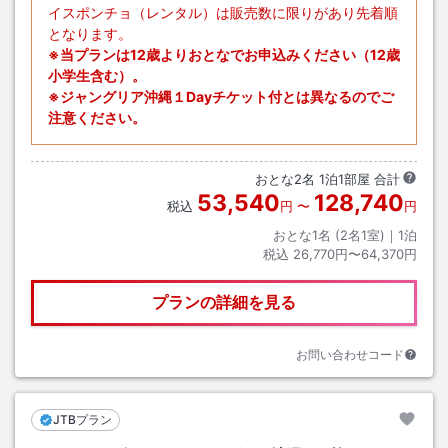
イスポンチョ（レンタル）は販売数に限りがあり先着順
となります。
※当プランは12歳よりおとなでお申込みください（12歳
小学生含む）。
※ジャングリア沖縄１Dayチケット付とは異なるのでご
注意ください。
おとな
2
名
1
泊
1
部屋 合計
53,540
128,740
税込
円
〜
円
おとな1名 (
2
名1室)｜
1
泊
税込
26,770円〜64,370円
プランの詳細を見る
お問い合わせコード
JTBプラン