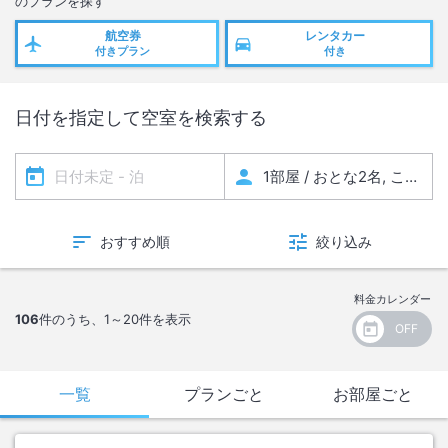
のプランを探す
いたします。
また、停電時間中は皆さまに快適にお過ごしいただけるよう、以下のサ
航空券
レンタカー
付きプラン
付き
ービスをご用意しております。
〇 プールサイド： かき氷・ソフトクリームの無料提供
〇 ビーチ棟宴会場「シェル」： リラクゼーションスペース開放（ドリ
日付を指定して空室を検索する
ンク・スナックをご用意）
詳細につきましては、公式HPをご参照いただけますと幸いです。
＜
法定点検に伴う全館停電のお知らせ
＞
法令に基づく受電設備年次点検に伴い、下記の日程にて全館停電を実施
おすすめ順
絞り込み
することをお知らせいたします。
【日時】2027年2月25日（木）午前0時 ～ 午前5時（約5時間）
※2月24日（水）ご宿泊のお客様に影響がございます。
料金カレンダー
【停電範囲】ホテル棟全館
106
件のうち、
1～20
件を表示
【ご確認事項】
・すべての電気設備、電源（館内・客室内照明、空調、エレベーター、
コンセントなど）がご利用いただけません。
一覧
プランごと
お部屋ごと
※客室に懐中電灯を備え付けております。
・インターネット回線、Wi-Fi には接続できません。