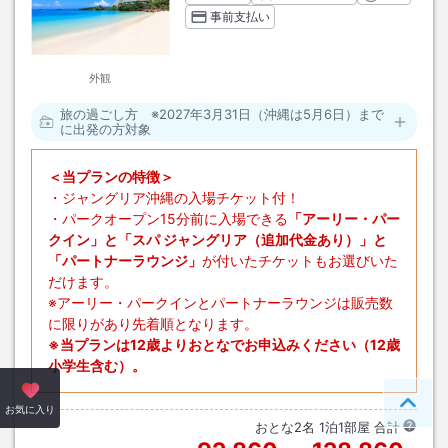
事前支払い
外観
旅の過ごし方 ※2027年3月31日（沖縄は5月6日）まで
に出発の方対象
＜当プランの特徴＞
・ジャングリア沖縄の入場チケット付！
・パークオープン15分前に入場できる
「アーリー・パー
クイン」と「スパ ジャングリア（追加代金あり）」と
「パートナーラウンジ」
が付いたチケットもお選びいた
だけます。
※アーリー・パークインとパートナーラウンジは販売数
に限りがあり先着順となります。
※当プランは12歳よりおとなでお申込みください（12歳
小学生含む）。
ペー
お気に入り
おとな
2
名
1
泊
1
部屋 合計