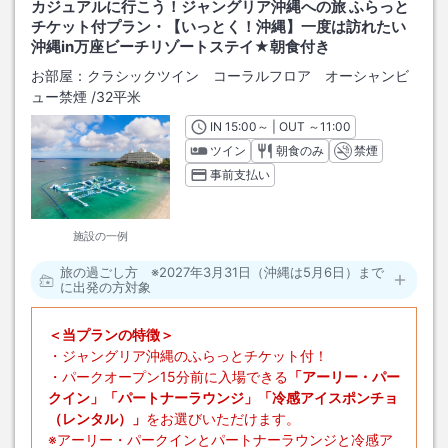
カジュアルに行こう！ジャングリア沖縄への旅 ふらっと
チケット付プラン・【いっとく！沖縄】一度は訪れたい
沖縄in万座ビーチリゾートステイ★朝食付き
お部屋：
クラシックツイン コーラルフロア オーシャンビ
ュー禁煙
/
32平米
IN
チェックイン
15:00
～ | OUT
チェックアウト
～
11:00
ツイン
朝食のみ
禁煙
事前支払い
施設の一例
旅の過ごし方 ※2027年3月31日（沖縄は5月6日）まで
に出発の方対象
＜当プランの特徴＞
・ジャングリア沖縄のふらっとチケット付！
・パークオープン15分前に入場できる
「アーリー・パー
クイン」「パートナーラウンジ」「冷感アイスポンチョ
（レンタル）」
をお選びいただけます。
※アーリー・パークインとパートナーラウンジと冷感ア