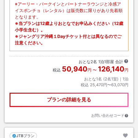
※アーリー・パークインとパートナーラウンジと冷感ア
イスポンチョ（レンタル）は販売数に限りがあり先着順
となります。
※当プランは12歳よりおとなでお申込みください（12歳
小学生含む）。
※ジャングリア沖縄１Dayチケット付とは異なるのでご
注意ください。
おとな
2
名
1
泊
1
部屋 合計
50,940
126,140
税込
円
〜
円
おとな1名 (
2
名1室)｜
1
泊
税込
25,470円〜63,070円
プランの詳細を見る
お問い合わせコード
JTBプラン