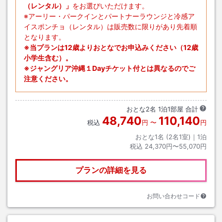
（レンタル）」
をお選びいただけます。
※アーリー・パークインとパートナーラウンジと冷感ア
イスポンチョ（レンタル）は販売数に限りがあり先着順
となります。
※当プランは12歳よりおとなでお申込みください（12歳
小学生含む）。
※ジャングリア沖縄１Dayチケット付とは異なるのでご
注意ください。
おとな
2
名
1
泊
1
部屋 合計
48,740
110,140
税込
円
〜
円
おとな1名 (
2
名1室)｜
1
泊
税込
24,370円〜55,070円
プランの詳細を見る
お問い合わせコード