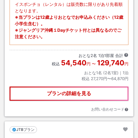
イスポンチョ（レンタル）は販売数に限りがあり先着順
となります。
※当プランは12歳よりおとなでお申込みください（12歳
小学生含む）。
※ジャングリア沖縄１Dayチケット付とは異なるのでご
注意ください。
おとな
2
名
1
泊
1
部屋 合計
54,540
129,740
税込
円
〜
円
おとな1名 (
2
名1室)｜
1
泊
税込
27,270円〜64,870円
プランの詳細を見る
お問い合わせコード
JTBプラン