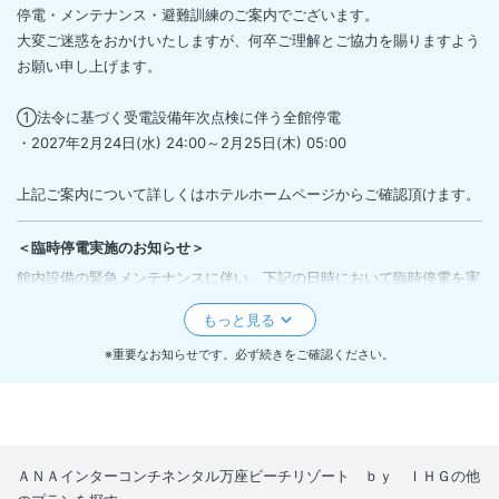
停電・メンテナンス・避難訓練のご案内でございます。
大変ご迷惑をおかけいたしますが、何卒ご理解とご協力を賜りますよう
お願い申し上げます。
①法令に基づく受電設備年次点検に伴う全館停電
・2027年2月24日(水) 24:00～2月25日(木) 05:00
上記ご案内について詳しくはホテルホームページからご確認頂けます。
＜
臨時停電実施のお知らせ
＞
館内設備の緊急メンテナンスに伴い、下記の日時において臨時停電を実
施いたします。
〇 実施日時： 2026年8月24日（月）11:00 ～ 14:00
〇 対象： ホテル棟
※重要なお知らせです。必ず続きをご確認ください。
〇 影響：
・客室内設備（空調、照明、エレベーター、Wi-Fi等）がご利用い
ただけません。
・一部館内施設・サービスの営業時間が変更となります。
ＡＮＡインターコンチネンタル万座ビーチリゾート ｂｙ ＩＨＧ
の他
なお、ガーデンプールやビーチ、マリンアクティビティは通常通り営業