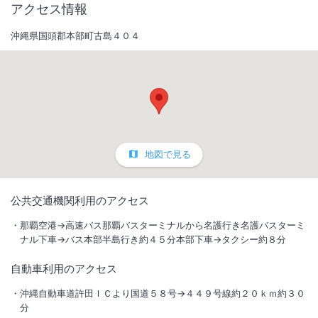
アクセス情報
沖縄県国頭郡本部町古島４０４
地図で見る
1
/
10
公共交通機関利用のアクセス
外観
那覇空港→高速バス那覇バスターミナルから名護行き名護バスターミ
ナル下車→バス本部半島行き約４５分本部下車→タクシー約８分
自然豊かな緑に囲まれ、全室オーシャンビュー。広大な海に浮かぶ夕日
自動車利用のアクセス
は絶景で、一日の疲れをきっと癒してくれます。海と山の自然を五感で
感じて下さい
沖縄自動車道許田ＩＣより国道５８号→４４９号線約２０ｋｍ約３０
分