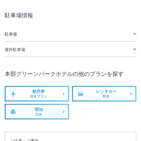
総客室数
81
室
IN
チェックイン
15:00
/ OUT
チェックアウト
10:00
駐車場情報
駐車場あり
駐車場
サステナビリティへの取り組み
屋外駐車場
施設からのお知らせ
全客室禁煙となります。正面玄関、１階レストランのテラスに灰皿がご
本部グリーンパークホテル
の他のプランを探す
ざいます。
屋外プールは当面の間、営業停止とさせていただきます。
航空券
レンタカー
再開時期は未定となります。詳細はホテルに直接お問い合わせくださ
付きプラン
付き
い。
宿泊
のみ
ご注意・ご案内