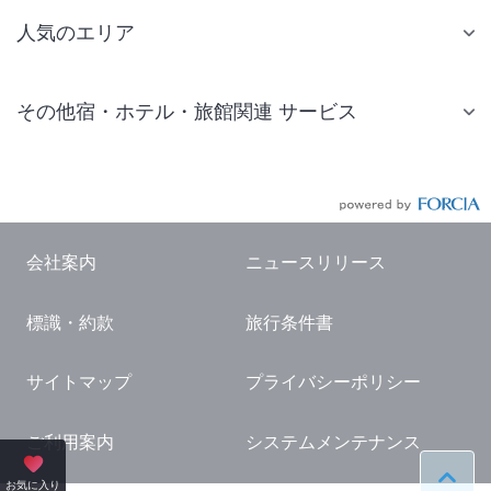
人気のエリア
札幌 ホテル
その他宿・ホテル・旅館関連 サービス
仙台 ホテル
国内旅行・国内ツアー
東京ディズニーリゾート(R)周辺 ホテル
JR・新幹線付きツアー
東京 ホテル
航空券付きツアー
東京ドーム ホテル
会社案内
ニュースリリース
現地観光・レジャーチケット
新宿 ホテル
標識・約款
旅行条件書
国内観光ガイド
横浜 ホテル
旅行・観光情報
熱海 ホテル
サイトマップ
プライバシーポリシー
名古屋 ホテル
ご利用案内
システムメンテナンス
京都 ホテル
ペー
お気に入り