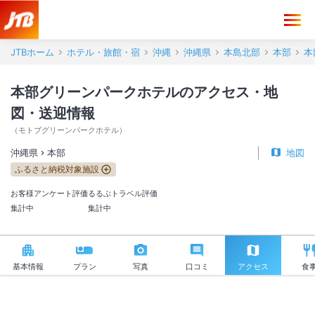
本部グリーンパークホテル アクセス・地図・送迎情報【JTB】＜本部
JTBホーム
ホテル・旅館・宿
沖縄
沖縄県
本島北部
本部
本
本部グリーンパークホテルのアクセス・地
図・送迎情報
（
モトブグリーンパークホテル
）
沖縄県
本部
地図
ふるさと納税対象施設
お客様アンケート評価
るるぶトラベル評価
集計中
集計中
基本情報
プラン
写真
口コミ
アクセス
食