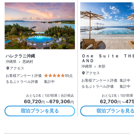
ハレクラニ沖縄
Ｏｎｅ Ｓｕｉｔｅ ＴＨ
ＡＮＤ
沖縄県
恩納村
沖縄県
本部
アクセス
アクセス
お客様アンケート評価
95点
お客様アンケート評価
集計中
るるぶトラベル評価
集計中
るるぶトラベル評価
集計中
おとな
2
名
｜
1
泊
1
部屋｜合計税込
おとな
2
名
｜
1
泊
1
部屋
60,720
679,306
62,700
47
円 〜
円
円 〜
宿泊プランを見る
宿泊プランを見