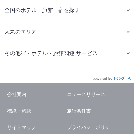
全国のホテル・旅館・宿を探す
人気のエリア
札幌 ホテル
その他宿・ホテル・旅館関連 サービス
仙台 ホテル
国内旅行・国内ツアー
東京ディズニーリゾート(R)周辺 ホテル
JR・新幹線付きツアー
東京 ホテル
航空券付きツアー
東京ドーム ホテル
会社案内
ニュースリリース
現地観光・レジャーチケット
新宿 ホテル
標識・約款
旅行条件書
国内観光ガイド
横浜 ホテル
旅行・観光情報
熱海 ホテル
サイトマップ
プライバシーポリシー