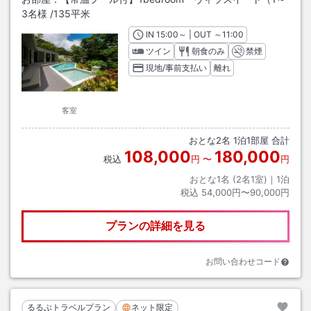
3名様
/
135平米
IN
チェックイン
15:00
～ | OUT
チェックアウト
～
11:00
ツイン
朝食のみ
禁煙
現地/事前支払い
離れ
客室
おとな
2
名
1
泊
1
部屋 合計
108,000
180,000
税込
円
〜
円
おとな1名 (
2
名1室)｜
1
泊
税込
54,000円〜90,000円
プランの詳細を見る
お問い合わせコード
るるぶトラベルプラン
ネット限定