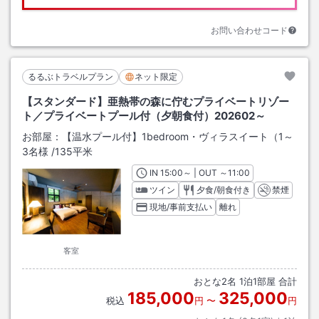
お問い合わせコード
るるぶトラベルプラン
ネット限定
【スタンダード】亜熱帯の森に佇むプライベートリゾー
ト／プライベートプール付（夕朝食付）202602～
お部屋：
【温水プール付】1bedroom・ヴィラスイート（1～
3名様
/
135平米
IN
チェックイン
15:00
～ | OUT
チェックアウト
～
11:00
ツイン
夕食/朝食付き
禁煙
現地/事前支払い
離れ
客室
おとな
2
名
1
泊
1
部屋 合計
185,000
325,000
税込
円
〜
円