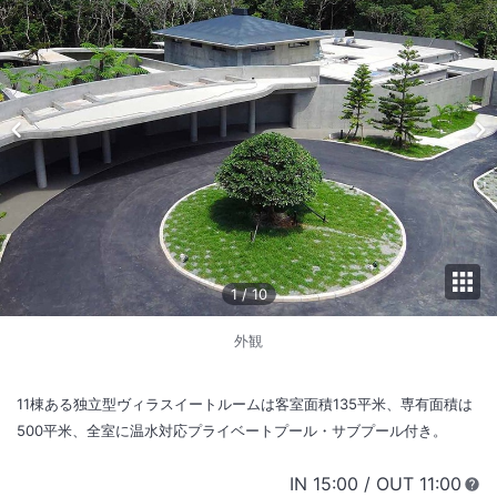
1
/
10
外観
11棟ある独立型ヴィラスイートルームは客室面積135平米、専有面積は
500平米、全室に温水対応プライベートプール・サブプール付き。
IN
チェックイン
15:00
/ OUT
チェック
11:00