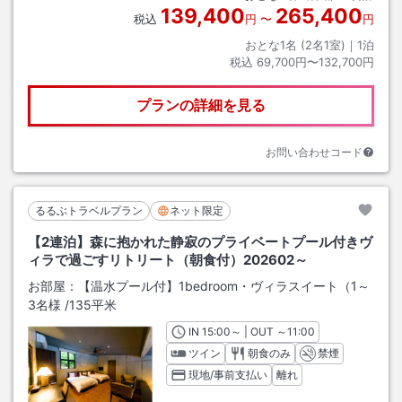
139,400
265,400
税込
円
〜
円
おとな1名 (
2
名1室)｜
1
泊
税込
69,700円〜132,700円
プランの詳細を見る
お問い合わせコード
るるぶトラベルプラン
ネット限定
【2連泊】森に抱かれた静寂のプライベートプール付きヴ
ィラで過ごすリトリート（朝食付）202602～
お部屋：
【温水プール付】1bedroom・ヴィラスイート（1～
3名様
/
135平米
IN
チェックイン
15:00
～ | OUT
チェックアウト
～
11:00
ツイン
朝食のみ
禁煙
現地/事前支払い
離れ