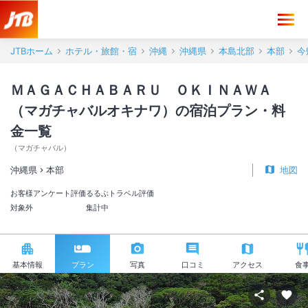
JTBホーム
ホテル・旅館・宿
沖縄
沖縄県
本島北部
本部
今
ＭＡＧＡＣＨＡＢＡＲＵ ＯＫＩＮＡＷＡ
（マガチャバルオキナワ）の宿泊プラン・料
金一覧
（
マガチャバル
）
沖縄県
本部
地図
お客様アンケート評価
るるぶトラベル評価
対象外
集計中
基本情報
プラン
写真
口コミ
アクセス
食