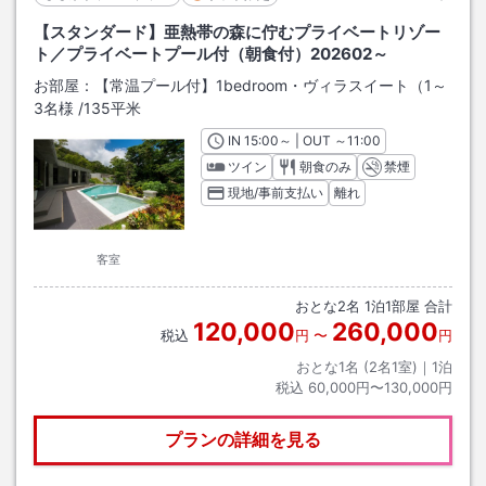
【スタンダード】亜熱帯の森に佇むプライベートリゾー
ト／プライベートプール付（朝食付）202602～
お部屋：
【常温プール付】1bedroom・ヴィラスイート（1～
3名様
/
135平米
IN
チェックイン
15:00
～ | OUT
チェックアウト
～
11:00
ツイン
朝食のみ
禁煙
現地/事前支払い
離れ
客室
おとな
2
名
1
泊
1
部屋 合計
120,000
260,000
税込
円
〜
円
おとな1名 (
2
名1室)｜
1
泊
税込
60,000円〜130,000円
プランの詳細を見る