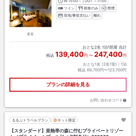
IN
チェックイン
15:00
～ | OUT
チェックアウト
～
11:00
ツイン
朝食のみ
禁煙
現地/事前支払い
離れ
客室
おとな
2
名
1
泊
1
部屋 合計
139,400
247,400
税込
円
〜
円
おとな1名 (
2
名1室)｜
1
泊
税込
69,700円〜123,700円
プランの詳細を見る
お問い合わせコード
るるぶトラベルプラン
ネット限定
【スタンダード】亜熱帯の森に佇むプライベートリゾー