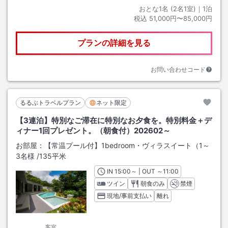
おとな1名 (
2
名1室)｜
1
泊
税込
51,000円〜85,000円
プランの詳細を見る
お問い合わせコード
るるぶトラベルプラン
ネット限定
【3連泊】特別なご滞在に特別なお夕食を。特別料金＋デ
ィナー1回プレゼント。（朝食付）202602～
お部屋：
【常温プール付】1bedroom・ヴィラスイート（1～
3名様
/
135平米
IN
チェックイン
15:00
～ | OUT
チェックアウト
～
11:00
ツイン
朝食のみ
禁煙
現地/事前支払い
離れ
客室