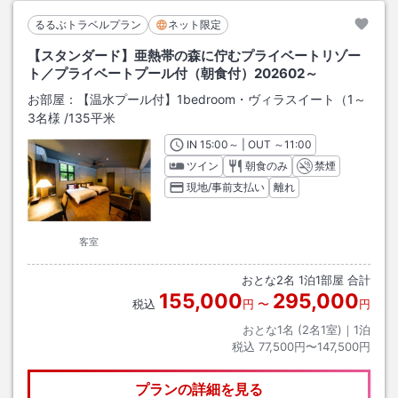
るるぶトラベルプラン
ネット限定
【スタンダード】亜熱帯の森に佇むプライベートリゾー
ト／プライベートプール付（朝食付）202602～
お部屋：
【温水プール付】1bedroom・ヴィラスイート（1～
3名様
/
135平米
IN
チェックイン
15:00
～ | OUT
チェックアウト
～
11:00
ツイン
朝食のみ
禁煙
現地/事前支払い
離れ
客室
おとな
2
名
1
泊
1
部屋 合計
155,000
295,000
税込
円
〜
円
おとな1名 (
2
名1室)｜
1
泊
税込
77,500円〜147,500円
プランの詳細を見る