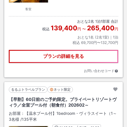
客室
おとな
2
名
1
泊
1
部屋 合計
139,400
265,400
税込
円
〜
円
おとな1名 (
2
名1室)｜
1
泊
税込
69,700円〜132,700円
プランの詳細を見る
お問い合わせコード
るるぶトラベルプラン
ネット限定
【早割】60日前のご予約限定。プライベートリゾートヴ
ィラ／全室プール付（朝食付）202602～
お部屋：
【温水プール付】1bedroom・ヴィラスイート（1～
3名様
/
135平米