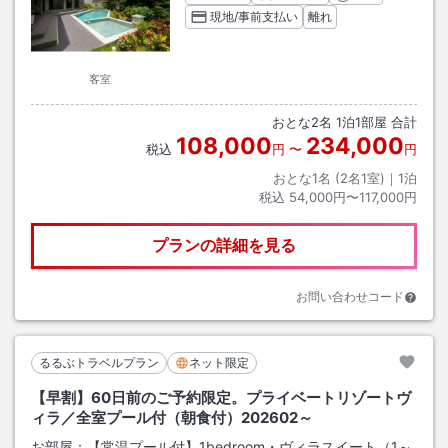
現地/事前支払い
離れ
客室
おとな
2
名
1
泊
1
部屋 合計
108,000
234,000
税込
円
〜
円
おとな1名 (
2
名1室)｜
1
泊
税込
54,000円〜117,000円
プランの詳細を見る
お問い合わせコード
るるぶトラベルプラン
ネット限定
【早割】60日前のご予約限定。プライベートリゾートヴ
ィラ／全室プール付（朝食付）202602～
お部屋：
【常温プール付】1bedroom・ヴィラスイート（1～