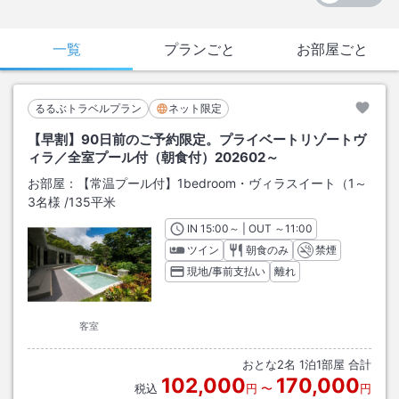
一覧
プランごと
お部屋ごと
るるぶトラベルプラン
ネット限定
【早割】90日前のご予約限定。プライベートリゾートヴ
ィラ／全室プール付（朝食付）202602～
お部屋：
【常温プール付】1bedroom・ヴィラスイート（1～
3名様
/
135平米
IN
チェックイン
15:00
～ | OUT
チェックアウト
～
11:00
ツイン
朝食のみ
禁煙
現地/事前支払い
離れ
客室
おとな
2
名
1
泊
1
部屋 合計
102,000
170,000
税込
円
〜
円