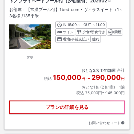
ト／プライベートプール付（夕朝食付）202602～
お部屋：
【常温プール付】1bedroom・ヴィラスイート（1～
3名様
/
135平米
IN
チェックイン
15:00
～ | OUT
チェックアウト
～
11:00
ツイン
夕食/朝食付き
禁煙
現地/事前支払い
離れ
客室
おとな
2
名
1
泊
1
部屋 合計
150,000
290,000
税込
円
〜
円
おとな1名 (
2
名1室)｜
1
泊
税込
75,000円〜145,000円
プランの詳細を見る
お問い合わせコード