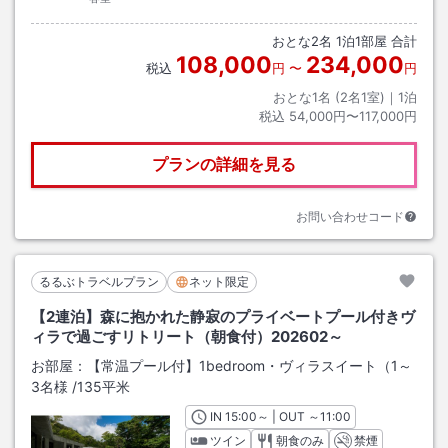
おとな
2
名
1
泊
1
部屋 合計
108,000
234,000
税込
円
〜
円
おとな1名 (
2
名1室)｜
1
泊
税込
54,000円〜117,000円
プランの詳細を見る
お問い合わせコード
るるぶトラベルプラン
ネット限定
【2連泊】森に抱かれた静寂のプライベートプール付きヴ
ィラで過ごすリトリート（朝食付）202602～
お部屋：
【常温プール付】1bedroom・ヴィラスイート（1～
3名様
/
135平米
IN
チェックイン
15:00
～ | OUT
チェックアウト
～
11:00
ツイン
朝食のみ
禁煙