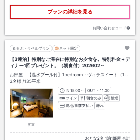
プランの詳細を見る
お問い合わせコード
るるぶトラベルプラン
ネット限定
【3連泊】特別なご滞在に特別なお夕食を。特別料金＋デ
ィナー1回プレゼント。（朝食付）202602～
お部屋：
【温水プール付】1bedroom・ヴィラスイート（1～
3名様
/
135平米
IN
チェックイン
15:00
～ | OUT
チェックアウト
～
11:00
ツイン
朝食のみ
禁煙
現地/事前支払い
離れ
客室
おとな
2
名
1
泊
1
部屋 合計