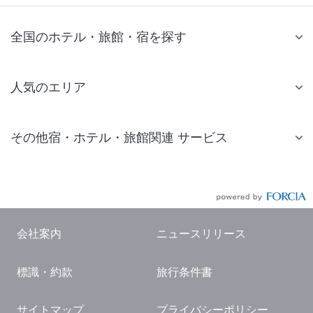
全国のホテル・旅館・宿を探す
人気のエリア
札幌 ホテル
その他宿・ホテル・旅館関連 サービス
仙台 ホテル
国内旅行・国内ツアー
東京ディズニーリゾート(R)周辺 ホテル
JR・新幹線付きツアー
東京 ホテル
航空券付きツアー
東京ドーム ホテル
会社案内
ニュースリリース
現地観光・レジャーチケット
新宿 ホテル
標識・約款
旅行条件書
国内観光ガイド
横浜 ホテル
旅行・観光情報
熱海 ホテル
サイトマップ
プライバシーポリシー