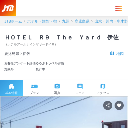
JTBホーム
ホテル・旅館・宿
九州
鹿児島県
出水・川内・串木野
ＨＯＴＥＬ Ｒ９ Ｔｈｅ Ｙａｒｄ 伊佐
（
ホテルアールナインザヤードイサ
）
鹿児島県
伊佐
地図
お客様アンケート評価
るるぶトラベル評価
対象外
集計中
基本情報
プラン
写真
口コミ
アクセス