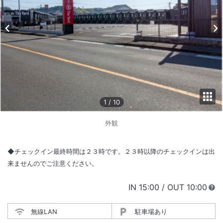
1
/
10
外観
◆チェックイン最終時間は２３時です。２３時以降のチェックインは出
来ませんのでご注意ください。
IN
チェックイン
15:00
/ OUT
チェック
10:00
無線LAN
駐車場あり