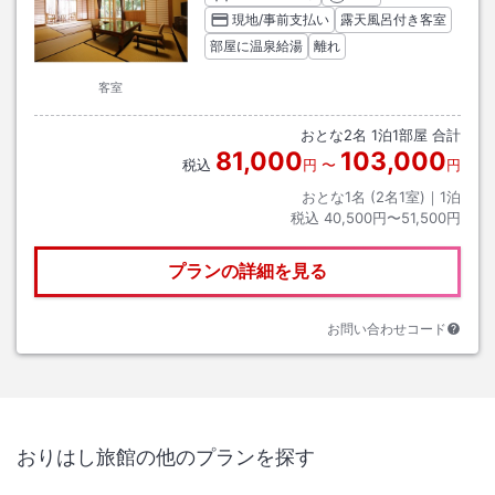
現地/事前支払い
露天風呂付き客室
部屋に温泉給湯
離れ
客室
おとな
2
名
1
泊
1
部屋 合計
81,000
103,000
税込
円
〜
円
おとな1名 (
2
名1室)｜
1
泊
税込
40,500円〜51,500円
プランの詳細を見る
お問い合わせコード
おりはし旅館
の他のプランを探す