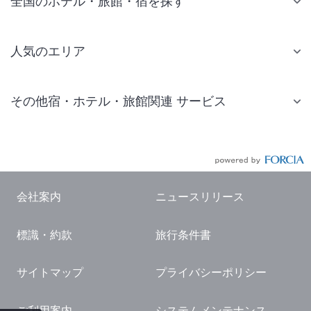
全国のホテル・旅館・宿を探す
人気のエリア
札幌 ホテル
その他宿・ホテル・旅館関連 サービス
仙台 ホテル
国内旅行・国内ツアー
東京ディズニーリゾート(R)周辺 ホテル
JR・新幹線付きツアー
東京 ホテル
航空券付きツアー
東京ドーム ホテル
会社案内
ニュースリリース
現地観光・レジャーチケット
新宿 ホテル
標識・約款
旅行条件書
国内観光ガイド
横浜 ホテル
旅行・観光情報
熱海 ホテル
サイトマップ
プライバシーポリシー
名古屋 ホテル
ご利用案内
システムメンテナンス