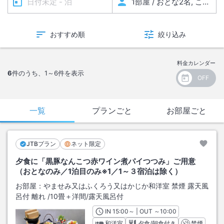
おすすめ順
絞り込み
料金カレンダー
6
件のうち、
1～6
件を表示
一覧
プランごと
お部屋ごと
JTBプラン
ネット限定
夕食に「黒豚なんこつ赤ワイン煮パイつつみ」ご用意
（おとなのみ／1泊目のみ※1／1～３宿泊は除く）
お部屋：
やませみ又はふくろう又はかじか和洋室 禁煙 露天風
呂付 離れ
/
10畳＋洋間
/露天風呂付
IN
チェックイン
15:00
～ | OUT
チェックアウト
～
10:00
和洋室
夕食/朝食付き
禁煙