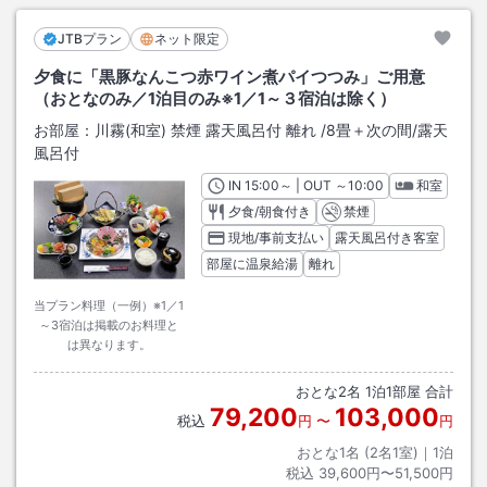
JTBプラン
ネット限定
夕食に「黒豚なんこつ赤ワイン煮パイつつみ」ご用意
（おとなのみ／1泊目のみ※1／1～３宿泊は除く）
お部屋：
川霧(和室) 禁煙 露天風呂付 離れ
/
8畳＋次の間
/露天
風呂付
IN
チェックイン
15:00
～ | OUT
チェックアウト
～
10:00
和室
夕食/朝食付き
禁煙
現地/事前支払い
露天風呂付き客室
部屋に温泉給湯
離れ
当プラン料理（一例）※1／1
～3宿泊は掲載のお料理と
は異なります。
おとな
2
名
1
泊
1
部屋 合計
79,200
103,000
税込
円
〜
円
おとな1名 (
2
名1室)｜
1
泊
税込
39,600円〜51,500円