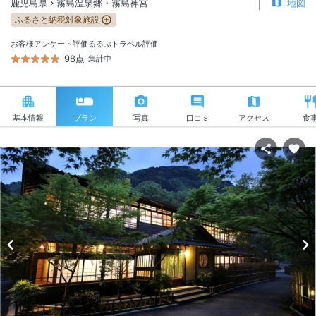
鹿児島県
霧島温泉郷・霧島神宮
地図
ふるさと納税対象施設
お客様アンケート評価
るるぶトラベル評価
98点
集計中
基本情報
プラン
写真
口コミ
アクセス
食