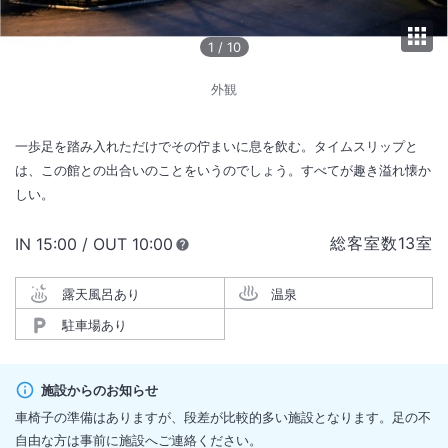
1
/
10
外観
一歩足を踏み入れただけでその佇まいに息を飲む。タイムスリップと
は、この館との出合いのことをいうのでしょう。すべてが趣き溢れ懐か
しい。
総客室数
13
室
IN
チェックイン
15:00
/ OUT
チェックアウト
10:00
露天風呂あり
温泉
駐車場あり
施設からのお知らせ
車椅子の準備はありますが、段差が比較的多い施設となります。足の不
自由な方は事前に施設へご連絡ください。