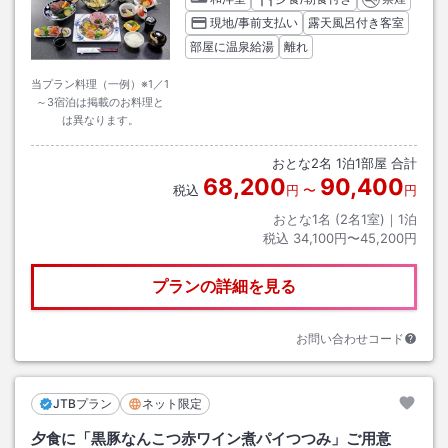
現地/事前支払い
露天風呂付き客室
部屋に温泉給湯
離れ
当プラン料理（一例）※1／1
～3宿泊は掲載のお料理と
は異なります。
おとな
2
名
1
泊
1
部屋 合計
68,200
90,400
税込
円
〜
円
おとな1名 (
2
名1室)｜
1
泊
税込
34,100円〜45,200円
プランの詳細を見る
お問い合わせコード
JTBプラン
ネット限定
夕食に「黒豚なんこつ赤ワイン煮パイつつみ」ご用意