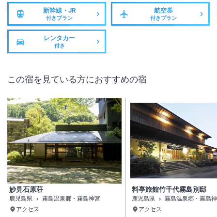
新幹線・JR
航空券
付きプラン
付きプラン
レンタカー
付き
この宿を見ている方におすすめの宿
妙見石原荘
料亭旅館竹千代霧島別邸
鹿児島県
霧島温泉郷・霧島神宮
鹿児島県
霧島温泉郷・霧島神
アクセス
アクセス