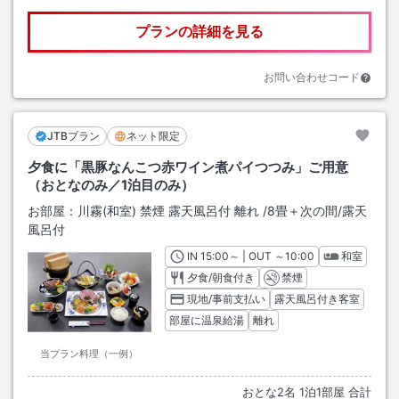
プランの詳細を見る
お問い合わせコード
JTBプラン
ネット限定
夕食に「黒豚なんこつ赤ワイン煮パイつつみ」ご用意
（おとなのみ／1泊目のみ）
お部屋：
川霧(和室) 禁煙 露天風呂付 離れ
/
8畳＋次の間
/露天
風呂付
IN
チェックイン
15:00
～ | OUT
チェックアウト
～
10:00
和室
夕食/朝食付き
禁煙
現地/事前支払い
露天風呂付き客室
部屋に温泉給湯
離れ
当プラン料理（一例）
おとな
2
名
1
泊
1
部屋 合計