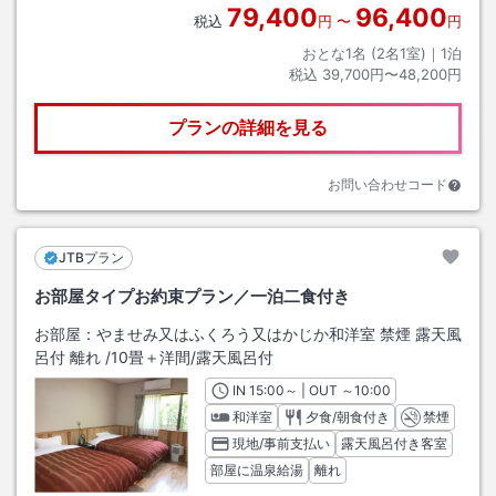
79,400
96,400
税込
円
〜
円
おとな1名 (
2
名1室)｜
1
泊
税込
39,700円〜48,200円
プランの詳細を見る
お問い合わせコード
JTBプラン
お部屋タイプお約束プラン／一泊二食付き
お部屋：
やませみ又はふくろう又はかじか和洋室 禁煙 露天風
呂付 離れ
/
10畳＋洋間
/露天風呂付
IN
チェックイン
15:00
～ | OUT
チェックアウト
～
10:00
和洋室
夕食/朝食付き
禁煙
現地/事前支払い
露天風呂付き客室
部屋に温泉給湯
離れ