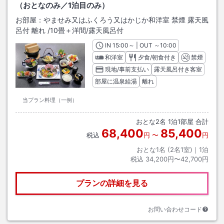
（おとなのみ／1泊目のみ）
お部屋：
やませみ又はふくろう又はかじか和洋室 禁煙 露天風
呂付 離れ
/
10畳＋洋間
/露天風呂付
IN
チェックイン
15:00
～ | OUT
チェックアウト
～
10:00
和洋室
夕食/朝食付き
禁煙
現地/事前支払い
露天風呂付き客室
部屋に温泉給湯
離れ
当プラン料理（一例）
おとな
2
名
1
泊
1
部屋 合計
68,400
85,400
税込
円
〜
円
おとな1名 (
2
名1室)｜
1
泊
税込
34,200円〜42,700円
プランの詳細を見る
お問い合わせコード