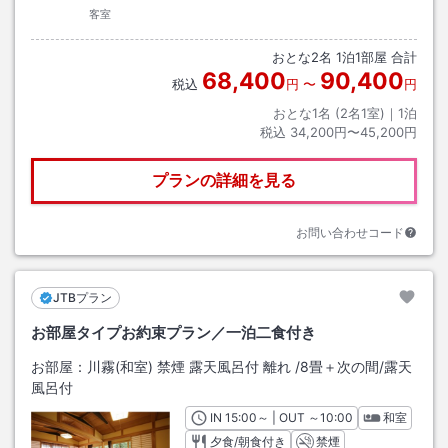
客室
おとな
2
名
1
泊
1
部屋 合計
68,400
90,400
税込
円
〜
円
おとな1名 (
2
名1室)｜
1
泊
税込
34,200円〜45,200円
プランの詳細を見る
お問い合わせコード
JTBプラン
お部屋タイプお約束プラン／一泊二食付き
お部屋：
川霧(和室) 禁煙 露天風呂付 離れ
/
8畳＋次の間
/露天
風呂付
IN
チェックイン
15:00
～ | OUT
チェックアウト
～
10:00
和室
夕食/朝食付き
禁煙