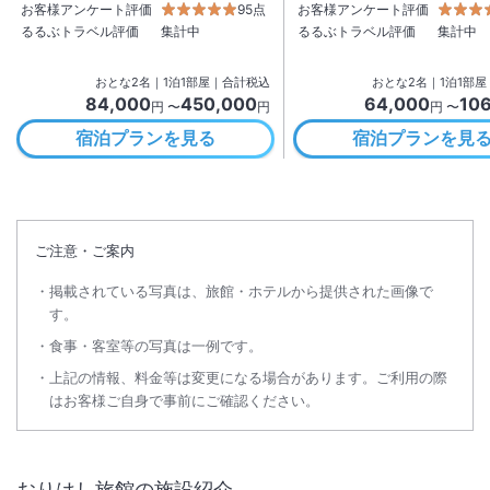
お客様アンケート評価
95点
お客様アンケート評価
るるぶトラベル評価
集計中
るるぶトラベル評価
集計中
おとな
2
名
｜
1
泊
1
部屋｜合計税込
おとな
2
名
｜
1
泊
1
部屋
84,000
450,000
64,000
10
円 〜
円
円 〜
宿泊プランを見る
宿泊プランを見
ご注意・ご案内
掲載されている写真は、旅館・ホテルから提供された画像で
す。
食事・客室等の写真は一例です。
上記の情報、料金等は変更になる場合があります。ご利用の際
はお客様ご自身で事前にご確認ください。
おりはし旅館
の施設紹介