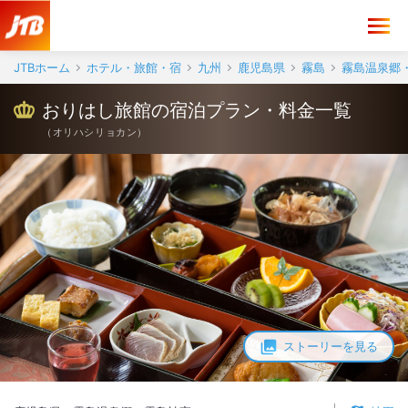
JTBホーム
ホテル・旅館・宿
九州
鹿児島県
霧島
霧島温泉郷
おりはし旅館の宿泊プラン・料金一覧
（
オリハシリョカン
）
ストーリーを見る