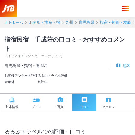
指宿民宿 千成荘 口コミ・おすすめコメント＜指宿・開聞岳＞
JTBホーム
ホテル・旅館・宿
九州
鹿児島県
指宿・知覧・枕崎
指宿民宿 千成荘の口コミ・おすすめコメン
ト
（
イブスキミンシュク センナリソウ
）
鹿児島県
指宿・開聞岳
地図
お客様アンケート評価
るるぶトラベル評価
対象外
集計中
基本情報
プラン
写真
口コミ
アクセス
るるぶトラベルでの評価・口コミ