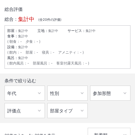
総合評価
集計中
総合：
(全
20
件の評価)
部屋：
立地：
サービス：
集計中
集計中
集計中
食事：
集計中
朝食
：
-
夕食
：
-
設備：
集計中
館内
：
-
部屋
：
-
寝具
：
-
アメニティ
：
-
風呂：
集計中
館内風呂
：
-
部屋風呂
：
-
客室付露天風呂
：
-
1
/
4
条件で絞り込む
外観
家庭的な雰囲気で、別注の郷土料理も好評。砂楽２７０ｍ、、観光・ビ
ジネスに．全室Wi‐Fi・LAN無料。全室バス・シャワートイレ付，掛流
温泉・駐車場有 全館禁煙
IN
チェックイン
15:30
/ OUT
チェック
09:30