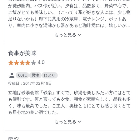
が徒歩圏内。バス停が近い。夕食は、品数多く、野菜中心で、
ご飯がとても美味しい。（こってり系が好きな人には、少し物
足りないかも）廊下に共用の冷蔵庫、電子レンジ、ポットあ
り。室内に小さな湯沸かし器があると珈琲党には、嬉しいか
な。
もっと見る
食事が美味
4.0
60代
男性
ひとり
投稿日：
2017年02月19日
立地は砂湯会館「砂楽」すぐで、砂湯を楽しみたい方にはとて
も便利です。何と言っても夕食、朝食が素晴らしく、品数も多
く、味も最高でした。ご主人、奥様ともにとても感じ良くとて
も居心地の良い宿でした。
もっと見る
民宿