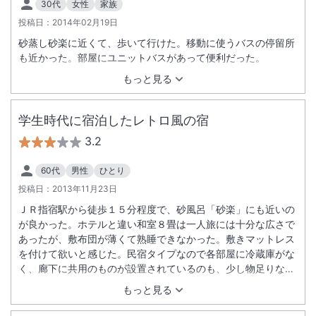
30代
女性
家族
投稿日：
2014年02月19日
砂蒸し砂楽に近くて、歩いて行けた。移動に使うバスの停留所
も近かった。部屋にユニットバスがあって便利だった。
もっと見る
学生時代に宿泊したレトロ風の宿
3.2
60代
男性
ひとり
投稿日：
2013年11月23日
ＪＲ指宿駅から徒歩１５分程度で、砂風呂「砂楽」にも近いの
が良かった。ホテルと違い和室８畳は一人旅には十分な広さで
あったが、敷布団が薄くて熟睡できなかった。敷きマットレス
を付けて欲いと感じた。民宿タイプなので各部屋に冷蔵庫がな
く、廊下に共用のものが設置されているのも、少し物足りなさ
を感じた。
もっと見る