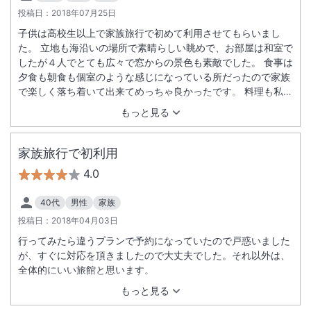
投稿日：
2018年07月25日
子供は高校生以上で家族旅行で初めて利用させてもらいまし
た。 立地も海沿いの場所で素晴らしい眺めで、お部屋は和室で
したが４人でとても広々で窓からの景色も素敵でした。 食事は
夕食も朝食も個室のような感じになっている所だったので家族
で楽しく落ち着いて出来てめっちゃ良かったです。 料理も私と
娘は食べきれないぐらいのいろんな凝った料理がいっぱいで、
もっと見る
みんな大満足でした。目の前で揚げてもらえるさつま揚げは、
すごく美味しかったです。 メインのお肉も牛も豚もすごく美味
しかったです。 屋上にある露天風呂が、目の前にある海の波の
家族旅行で初利用
音をききながら入れるので最高でした。 ちょっと残念だった事
4.0
をあげるなら、部屋の冷蔵庫の冷えが悪かったのと、卓球室の
エアコンが故障中だった事です。 従業員の方達の接客も良かっ
40代
男性
家族
たです。 是非また利用したいなと思う素敵な宿でした。
投稿日：
2018年04月03日
行ってみたら違うプランで予約になっていたので戸惑いました
が、すぐに対応を頂きましたので大丈夫でした。それ以外は、
全体的にいい旅館と思います。
もっと見る