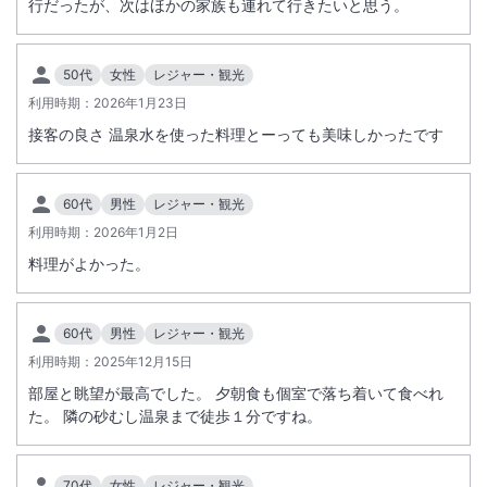
行だったが、次はほかの家族も連れて行きたいと思う。
添寝幼児（小人Ｄ）のお子様は施設使用料（２２００円税込）を現地に
てお支払い頂きます。（３歳～未就学児）
50代
女性
レジャー・観光
※施設電話番号０９９３－２２－２２１７は予約センターになります。
利用時期：
2026年1月23日
カーナビには登録されませんようご注意ください。
接客の良さ 温泉水を使った料理とーっても美味しかったです
ご宿泊ご予約のお問い合わせは以下までお願い致します。
ふじリゾート予約センター受付時間１０：００～１８：００（定休日木
60代
男性
レジャー・観光
曜・日曜）
利用時期：
2026年1月2日
料理がよかった。
小人料金は次の年齢が適用となります。（小学生⇒こどもＡまたはこど
もＢまたはＣ、０歳～未就学児⇒こどもＤ）。
※重要なお知らせです。必ず続きをご確認ください。
※小人の設定は部屋タイプ・プランによって異なる場合がございます。
60代
男性
レジャー・観光
予約画面にてご確認ください。※０歳～２歳は無料です。
利用時期：
2025年12月15日
部屋と眺望が最高でした。 夕朝食も個室で落ち着いて食べれ
●アレルギー対応について●
た。 隣の砂むし温泉まで徒歩１分ですね。
特定原材料等のアレルギー２８品目（公式ＨＰ記載）のみ対応させて頂
きます。
上記以外の食材、苦手食材等、お召し上がり頂けない食材に関しては対
70代
女性
レジャー・観光