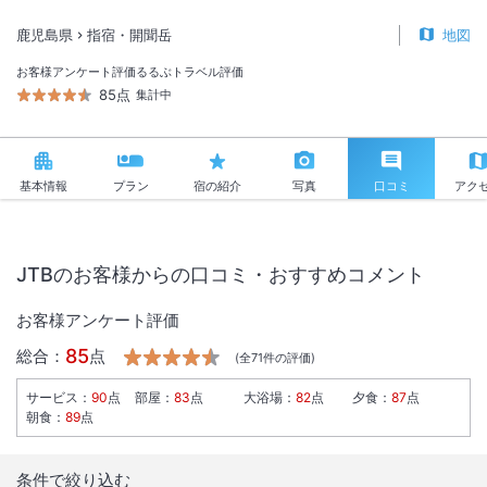
鹿児島県
指宿・開聞岳
地図
お客様アンケート評価
るるぶトラベル評価
85点
集計中
基本情報
プラン
宿の紹介
写真
口コミ
アク
JTBのお客様からの口コミ・おすすめコメント
お客様アンケート評価
85
総合：
点
(全
71
件の評価)
サービス
：
90
点
部屋
：
83
点
大浴場
：
82
点
夕食
：
87
点
朝食
：
89
点
条件で絞り込む