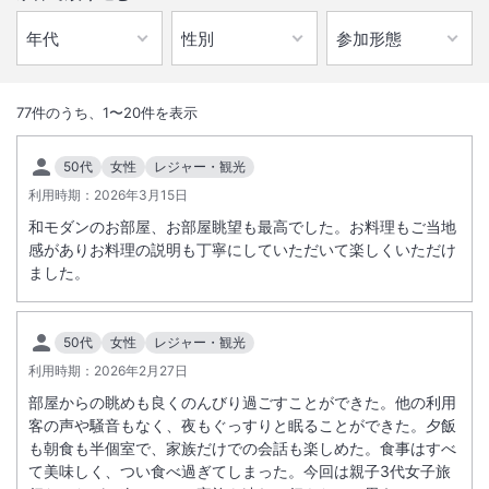
1
/
10
外観
77
件のうち、
1
〜
20
件を表示
錦江湾に面し眺望抜群の立地と指宿名物砂むし温泉のすぐ隣に位置しま
50代
女性
レジャー・観光
す。温泉が湧き出る温泉卓にて目の前で揚げるさつま揚げなどの砂むし
利用時期：
2026年3月15日
料理が好評。
和モダンのお部屋、お部屋眺望も最高でした。お料理もご当地
感がありお料理の説明も丁寧にしていただいて楽しくいただけ
総客室数
56
室
IN
チェックイン
15:00
/ OUT
チェックアウト
10:30
ました。
大浴場あり
露天風呂あり
50代
女性
レジャー・観光
温泉
駐車場あり
利用時期：
2026年2月27日
部屋からの眺めも良くのんびり過ごすことができた。他の利用
客の声や騒音もなく、夜もぐっすりと眠ることができた。夕飯
施設からのお知らせ
も朝食も半個室で、家族だけでの会話も楽しめた。食事はすべ
館内すべて禁煙でございます。（喫煙所は１階自動販売機コーナー横）
て美味しく、つい食べ過ぎてしまった。今回は親子3代女子旅