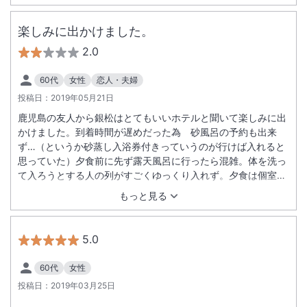
楽しみに出かけました。
2.0
60代
女性
恋人・夫婦
投稿日：
2019年05月21日
鹿児島の友人から銀松はとてもいいホテルと聞いて楽しみに出
かけました。到着時間が遅めだった為 砂風呂の予約も出来
ず…（というか砂蒸し入浴券付きっていうのが行けば入れると
思っていた）夕食前に先ず露天風呂に行ったら混雑。体を洗っ
て入ろうとする人の列がすごくゆっくり入れず。夕食は個室で
良かったのですが料理の出てくるタイミングが悪い。部屋のト
もっと見る
イレに履物に履き替えて入るのは便利が悪い。７時前に砂風呂
の予約に並びに行ったらもう凄い人。朝食を主人と交代でとる
ため予約時間を気良く変更して頂けたのはありがたかった。
5.0
60代
女性
投稿日：
2019年03月25日