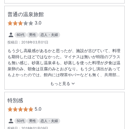
普通の温泉旅館
3.0
60代
男性
恋人・夫婦
投稿日：
2018年03月01日
もう少し高級感があるかと思ったが、施設が古びていて、料理
も期待したほどではなかった。マイナスは無いが特段のプラス
も無い感じ。砂蒸し温泉卓も、砂蒸しを使った料理が夕食は温
泉卵のみ、朝食は豆腐のみとおざなり。もう少し演出があって
もよかったのでは。館内には喫茶やバーなども無く、共用部分
が狭い。また他のホテルは駅までの送迎があったが、このホテ
もっと見る
ルはタクシーを使う必要がある点が難（片道７８０円）。少し
辛口になったが、スタッフの接客は良く、目の前がプライベー
トビーチなので、朝に砂浜でコーヒーが飲めたりする点は良か
特別感
った。
5.0
50代
男性
恋人・夫婦
投稿日：
2018年01月09日