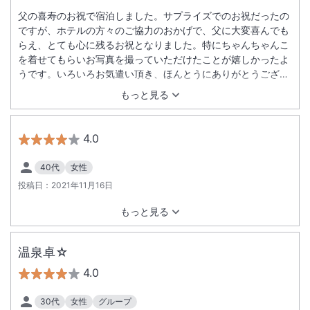
父の喜寿のお祝で宿泊しました。サプライズでのお祝だったの
ですが、ホテルの方々のご協力のおかげで、父に大変喜んでも
らえ、とても心に残るお祝となりました。特にちゃんちゃんこ
を着せてもらいお写真を撮っていただけたことが嬉しかったよ
うです。いろいろお気遣い頂き、ほんとうにありがとうござい
ました。 豪華で美味しいお料理と、海が見える素敵なお部屋で
もっと見る
ゆっくり過ごす事ができました。 女将さんをはじめ、ホテルの
方々皆さんが、丁寧で心のこもった対応してくださりとても良
い旅行になりました。 鹿児島に行った際には是非また宿泊した
4.0
いと思いました。 本当にありがとうございました。
40代
女性
投稿日：
2021年11月16日
もっと見る
温泉卓☆
4.0
30代
女性
グループ