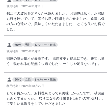
応致しかねます。
利用時期：
2025年11月11日
アレルギーをお持ちのお客様についてはご宿泊の３日前までに現地施設
錦江湾の波音を聞きながら眠りました。 お部屋は広く、お掃除
へお申し出下さい。詳細は施設ホームページをご覧ください。
も行き届いていて、気持ち良い時間を過ごせました。 食事も係
の方の心遣いで、美味しくいただきました。 とても良いお宿で
＜
休館日のお知らせ
＞
した。
館内メンテナンスのため休館させていただきます。
休館期間：2026年12月14日～2026年12月15日
60代
男性
レジャー・観光
利用時期：
2025年11月11日
部屋の露天風呂が最高です。 温度変更も簡単にでき、眺望も良
く、覗かれる心配無く快適でした～ 一白じや足りないです。
50代
女性
レジャー・観光
利用時期：
2025年10月22日
とても良かった。お料理もとっても美味しかったです。 砂風呂
も近くて良かった。 帰りに女性の従業員(代表？)の方お話しし
て楽しい見送りをしていただきました