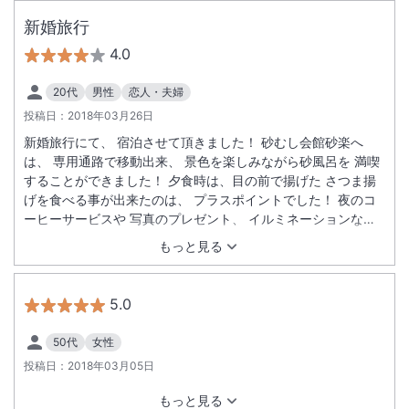
新婚旅行
4.0
20代
男性
恋人・夫婦
投稿日：
2018年03月26日
新婚旅行にて、 宿泊させて頂きました！ 砂むし会館砂楽へ
は、 専用通路で移動出来、 景色を楽しみながら砂風呂を 満喫
することができました！ 夕食時は、目の前で揚げた さつま揚
げを食べる事が出来たのは、 プラスポイントでした！ 夜のコ
ーヒーサービスや 写真のプレゼント、 イルミネーションな
ど、 イベント盛り沢山で、 カップルだけでなく、 家族連れで
もっと見る
も楽しめると感じました。 また、指宿を訪れる際には、 宿泊
させて頂きます！
5.0
50代
女性
投稿日：
2018年03月05日
もっと見る