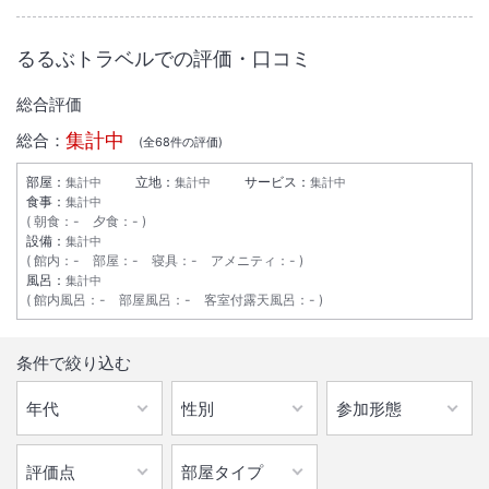
るるぶトラベルでの評価・口コミ
総合評価
集計中
総合：
(全
68
件の評価)
部屋：
立地：
サービス：
集計中
集計中
集計中
食事：
集計中
朝食
：
-
夕食
：
-
設備：
集計中
館内
：
-
部屋
：
-
寝具
：
-
アメニティ
：
-
風呂：
集計中
館内風呂
：
-
部屋風呂
：
-
客室付露天風呂
：
-
条件で絞り込む