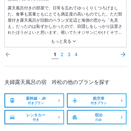
露天風呂付きの部屋で、日常を忘れてゆっくりくつろげまし
た。食事も質量ともにとても満足度の高いものでした。ただ部
屋付き露天風呂が旧館のベランダ近辺と海側の窓から「丸見
え」だったのは恥ずかしかったので、目隠しをしっかり設置さ
れたほうがよいと思います。覗いてたオジサンにやけくそで手
を振ったら、大きく振り返されたので、間違いないと思いま
もっと見る
す。
1
2
3
4
夫婦露天風呂の宿 吟松
の他のプランを探す
新幹線・JR
航空券
付きプラン
付きプラン
レンタカー
宿泊
付き
のみ