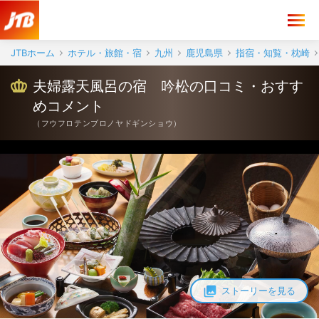
夫婦露天風呂の宿 吟松 口コミ・おすすめコメント＜指宿・開聞岳＞
JTBホーム
ホテル・旅館・宿
九州
鹿児島県
指宿・知覧・枕崎
夫婦露天風呂の宿 吟松の口コミ・おすす
めコメント
（
フウフロテンブロノヤドギンショウ
）
ストーリーを見る