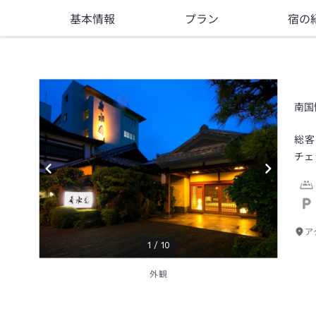
基本情報
プラン
宿の
南国
総客
チェ
ア
1
/
10
外観