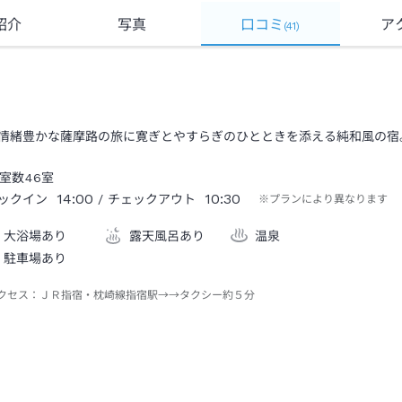
紹介
写真
口コミ
ア
(
41
)
情緒豊かな薩摩路の旅に寛ぎとやすらぎのひとときを添える純和風の宿
室数
46
室
14:00
10:30
ックイン
/ チェックアウト
※プランにより異なります
大浴場あり
露天風呂あり
温泉
駐車場あり
クセス：
ＪＲ指宿・枕崎線指宿駅→→タクシー約５分