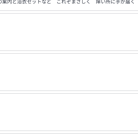
の案内と浴衣セットなど これぞまさしく 痒い所に手が届く