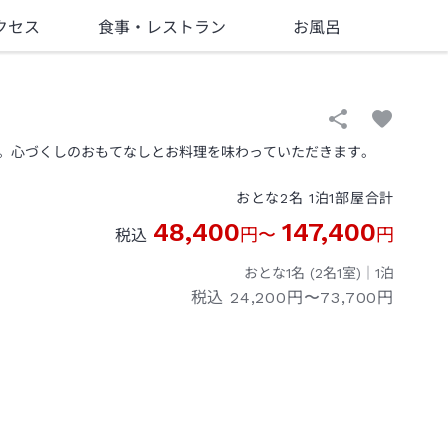
クセス
食事
・レストラン
お風呂
。心づくしのおもてなしとお料理を味わっていただきます。
おとな
2
名
1
泊
1
部屋
合計
48,400
147,400
円
〜
円
税込
おとな1名 (
2
名1室)｜
1
泊
税込
24,200円〜73,700円