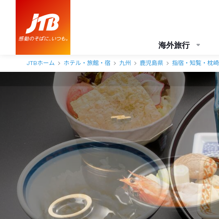
いぶすき秀水園 口コミ・おすすめコメント＜指宿・開聞岳＞
海外旅行
JTBホーム
ホテル・旅館・宿
九州
鹿児島県
指宿・知覧・枕崎