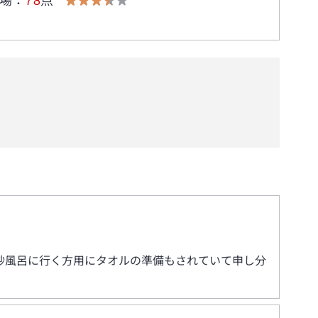
場
：
78
点
砂風呂に行く方用にタオルの準備もされていて申し分