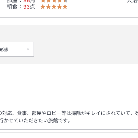
部屋
：
88
点
大浴
朝食
：
93
点
形態
の対応、食事、部屋やロビー等は掃除がキレイにされていて、
と行かせていただきたい旅館です。