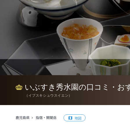
いぶすき秀水園の口コミ・お
（
イブスキシュウスイエン
）
鹿児島県
指宿・開聞岳
地図