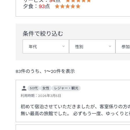
サービス
：
94
点
夕食
：
93
点
条件で絞り込む
年代
性別
参加
83
件のうち、
1
〜
20
件を表示
50代
女性
レジャー・観光
利用時期：
2026年3月5日
初めて宿泊させていただきましたが、客室係りの方
無い最高の旅館でした。 必ずもう一度、ゆっくり