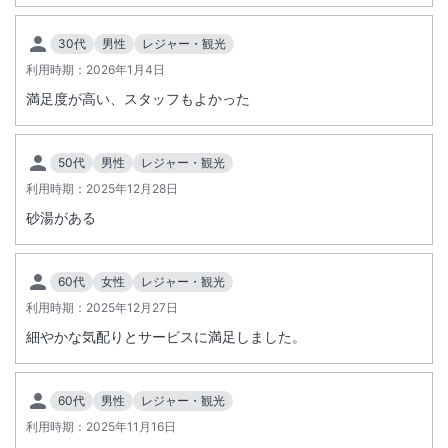
はこどもＢ、２歳～５歳⇒こどもＣ、０歳～５歳⇒こどもＤ）。※小人
の設定は部屋タイプ・プランによって異なる場合がございます。予約画
30代
男性
レジャー・観光
面にてご確認ください。※０歳～１歳は無料です。
利用時期：
2026年1月4日
こどもＤのお子様は、幼児施設使用料として１，０００円（サ込税別）
満足度が高い、スタッフもよかった
（※１２／３１～１／３宿泊は２，５００円サ込税別）が現地払いとな
ります（２歳～未就学児）
ホテル専用砂蒸し温泉は2024年10月より、お一人様あたり税込1,500円
50代
男性
レジャー・観光
でご体験可能でございます。
利用時期：
2025年12月28日
砂湯がある
ウェルカムドリンク（アルコール含）飲み放題♪ 2024年7月1日スター
ト。
ご宿泊のお客様全員対象。無料でございます。お時間は15:00～19:00
60代
女性
レジャー・観光
予定場所は1階テラス&喫茶ラウンジ内でのご利用に限ります。
※重要なお知らせです。必ず続きをご確認ください。
利用時期：
2025年12月27日
お部屋へのお持ち帰りや、お食事会場内への持ち込みは出来ません。
細やかな気配りとサービスに満足しました。
【ウェルカムフリードリンク内容】
・生ビール【アサヒスーパードライ】
・ハイボール
60代
男性
レジャー・観光
・レモンサワー
利用時期：
2025年11月16日
・ノンアル カシスオレンジ