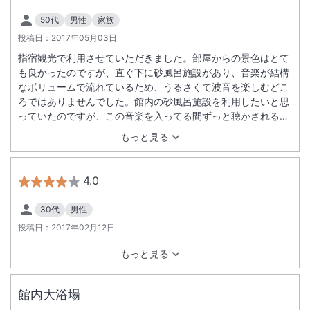
50代
男性
家族
投稿日：
2017年05月03日
指宿観光で利用させていただきました。部屋からの景色はとて
も良かったのですが、直ぐ下に砂風呂施設があり、音楽が結構
なボリュームで流れているため、うるさくて波音を楽しむどこ
ろではありませんでした。館内の砂風呂施設を利用したいと思
っていたのですが、この音楽を入ってる間ずっと聴かされるの
かと思うと利用する気には成れず、近くの砂楽会館を利用しま
もっと見る
した。建物設備などは流石に老朽化は否めませんが、サービス
はとても良く感じました。
4.0
30代
男性
投稿日：
2017年02月12日
もっと見る
館内大浴場