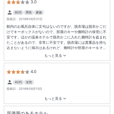
3.0
60代
男性
家族
投稿日：
2016年08月31日
館内のお風呂自体に文句はないのですが、脱衣場は脱衣かごだ
けでキーボックスがないので、部屋のキーや腕時計の保管に不
安です。ほかの温泉ホテルで脱衣かごに入れた腕時計を盗まれ
たことがあるので、非常に不安です。脱衣場には貴重品を持ち
込まないように掲示はあるけれど、腕時計や部屋のキーをそれ
からいちいちフロントにもっていくことはないと思います。ま
もっと見る
た浴場の前に自動販売機がありますが、小銭はどうするのと聞
きたいです。使用したタオルを入れる回収箱があるけれど、新
しいタオルがおいてない。夜その箱にタオルを入れても翌朝に
4.0
風呂に入ろうとするといちいちフロントにタオルをもらいにい
かないといけない。また浴場を出るときにどういうわけかスリ
40代
女性
ッパが足りなくてフロントに裸足でスリッパをもらいに行った
投稿日：
2016年08月15日
が、スリッパを出してもらうだけでえらく時間がかかった。
もっと見る
居酒屋のあるホテル