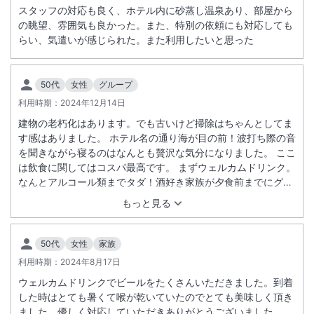
スタッフの対応も良く、ホテル内に砂蒸し温泉あり、部屋から
の眺望、雰囲気も良かった。また、特別の依頼にも対応しても
らい、気遣いが感じられた。また利用したいと思った
50代
女性
グループ
利用時期：
2024年12月14日
建物の老朽化はあります。でも古いけど掃除はちゃんとしてま
す感はありました。 ホテル名の通り海が目の前！波打ち際の音
を聞きながら寝るのはなんとも贅沢な気分になりました。 ここ
は飲食に関してはコスパ最高です。 まずウェルカムドリンク。
なんとアルコール類までタダ！酒好き家族が夕食前までにグビ
グビ飲んでました。 夕食も新鮮な刺身、地元名物の豚しゃぶ、
もっと見る
りんごをくり抜いたグラタン。締めのごはんにたどり着くまで
にお腹いっぱいです。 朝食も品数は満足でした。 そんな中で
一番楽しみにしてたのはホテルに併設されてる砂蒸し風呂。 別
50代
女性
家族
料金でしが気持ちよかった。いい思い出になりました。 リピー
利用時期：
2024年8月17日
トしたいですね。
ウェルカムドリンクでビールをたくさんいただきました。到着
した時はとても暑くて喉が乾いていたのでとても美味しく頂き
ました。優しく対応していただきありがとうございました。