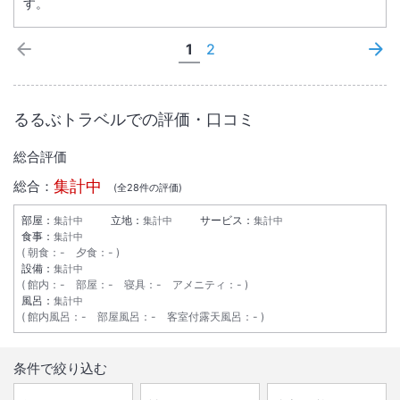
す。
1
2
るるぶトラベルでの評価・口コミ
総合評価
集計中
総合：
(全
28
件の評価)
部屋：
立地：
サービス：
集計中
集計中
集計中
食事：
集計中
朝食
：
-
夕食
：
-
設備：
集計中
館内
：
-
部屋
：
-
寝具
：
-
アメニティ
：
-
風呂：
集計中
館内風呂
：
-
部屋風呂
：
-
客室付露天風呂
：
-
条件で絞り込む