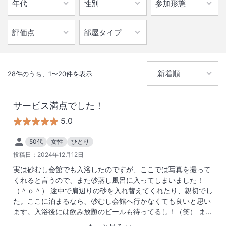
28
件のうち、
1
〜
20
件を表示
サービス満点でした！
5.0
50代
女性
ひとり
投稿日：
2024年12月12日
実は砂むし会館でも入浴したのですが、ここでは写真を撮って
くれると言うので、また砂蒸し風呂に入ってしまいました！
（＾ｏ＾） 途中で肩辺りの砂を入れ替えてくれたり、親切でし
た。ここに泊まるなら、砂むし会館へ行かなくても良いと思い
ます。入浴後には飲み放題のビールも待ってるし！（笑） ま
た、超閑散期だったのか、予約は違う部屋だったのに、海側の