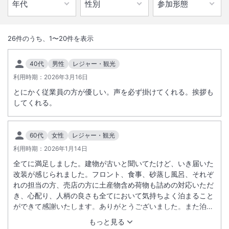
1
/
10
外観
26
件のうち、
1
〜
20
件を表示
部屋からは眼下に錦江湾を眺め、展望大浴場は最上階でゆったりと敷地
40代
男性
レジャー・観光
内での砂むし温泉。
利用時期：
2026年3月16日
とにかく従業員の方が優しい。声を必ず掛けてくれる。挨拶も
総客室数
70
室
IN
チェックイン
15:00
/ OUT
チェックアウト
10:00
してくれる。
大浴場あり
温泉
60代
女性
レジャー・観光
駐車場あり
利用時期：
2026年1月14日
全てに満足しました。建物が古いと聞いてたけど、いき届いた
改装が感じられました。フロント、食事、砂蒸し風呂、それぞ
サステナビリティへの取り組み
れの担当の方、売店の方に土産物含め荷物も詰めの対応いただ
き、心配り、人柄の良さも全てにおいて気持ちよく泊まること
ができて感謝いたします。ありがとうございました。また泊ま
施設からのお知らせ
りに行きたいと思います
もっと見る
小人料金は次の年齢が適用となります。（６歳～１２歳⇒こどもＡまた