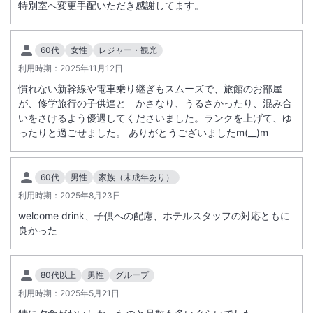
・ノンアル シャルドネスパークリング（ソフトドリンク）
特別室へ変更手配いただき感謝してます。
・オレンジジュース
・コーラ
60代
女性
レジャー・観光
・ジンジャーエール
・ファンタグレープ
利用時期：
2025年11月12日
・デトックスウォーター
慣れない新幹線や電車乗り継ぎもスムーズで、旅館のお部屋
・緑茶
が、修学旅行の子供達と かさなり、うるさかったり、混み合
・コーヒー
いをさけるよう優遇してくださいました。ランクを上げて、ゆ
上記全て飲み放題です。
ったりと過ごせました。 ありがとうございましたm(__)m
但しセルフサービスとなります。※内容は若干変更となる場合がござい
ます。目の前の錦江湾を眺めながら、ごゆっくりとしたお時間をお過ご
60代
男性
家族（未成年あり）
し下さい。なお、砂蒸し温泉をご利用予定のお客様につきましては、砂
利用時期：
2025年8月23日
蒸し体験前のアルコール摂取はお控え下さいますようお願い致します。
是非、砂蒸し温泉上がりの一杯でお楽しみください。
welcome drink、子供への配慮、ホテルスタッフの対応ともに
良かった
80代以上
男性
グループ
利用時期：
2025年5月21日