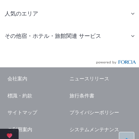
人気のエリア
札幌 ホテル
その他宿・ホテル・旅館関連 サービス
仙台 ホテル
国内旅行・国内ツアー
東京ディズニーリゾート(R)周辺 ホテル
JR・新幹線付きツアー
東京 ホテル
航空券付きツアー
東京ドーム ホテル
会社案内
ニュースリリース
現地観光・レジャーチケット
新宿 ホテル
標識・約款
旅行条件書
国内観光ガイド
横浜 ホテル
旅行・観光情報
熱海 ホテル
サイトマップ
プライバシーポリシー
名古屋 ホテル
ご利用案内
システムメンテナンス
京都 ホテル