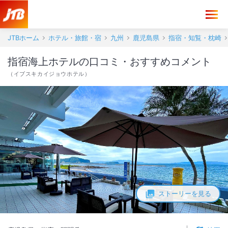
指宿海上ホテル 口コミ・おすすめコメント＜指宿・開聞岳＞
JTBホーム
ホテル・旅館・宿
九州
鹿児島県
指宿・知覧・枕崎
指宿海上ホテルの口コミ・おすすめコメント
（
イブスキカイジョウホテル
）
ストーリーを見る