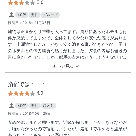
3.0
40代
男性
グループ
投稿日：
2018年11月03日
建物は正直かなり年季が入ってます。周りにあったホテルも何
件か廃業してますので、全体としてかなり寂れた感じがありま
す。土曜泊でしたが、かなり安く泊まる事ができたので、周り
のホテルとの体力勝負な感じがしました。夕食の内容も値段の
割に良かったです。しかし部屋の古さはどうしようもないで
す。一応改装はされてますが、海が目の前なので、余計に劣化
もっと見る
も激しいのでしょう。一番最悪だったのが、虫です。夜は気づ
きませんでしたが、朝起きるとどこから出てきたのか、体調１
ミリくらいの小さいクモみたいな虫が視界に入るだけで数十
指宿では・・・
匹！開けておいておいたお菓子やツマミ、飲み物の中にもうじ
4.0
ゃうじゃ。たぶん改装して古い壁など覆った隙間から虫が湧き
出てるのでしょう。チェックイン時も他の方が虫がいたと話し
40代
男性
ひとり
てました。
投稿日：
2018年06月25日
安めのホテルだと思います。近隣で探しましたが、なかなかお
手頃がなかったので宿泊しましたが、素泊りで考えると温泉が
あったとしてもちょっと高いかな。