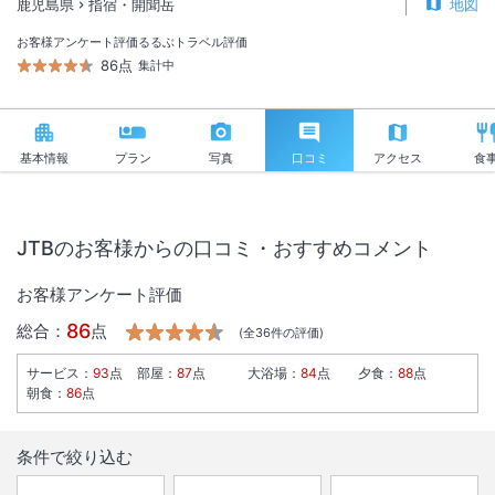
鹿児島県
指宿・開聞岳
地図
お客様アンケート評価
るるぶトラベル評価
86点
集計中
基本情報
プラン
写真
口コミ
アクセス
食
JTBのお客様からの口コミ・おすすめコメント
お客様アンケート評価
86
総合：
点
(全
36
件の評価)
サービス
：
93
点
部屋
：
87
点
大浴場
：
84
点
夕食
：
88
点
朝食
：
86
点
条件で絞り込む