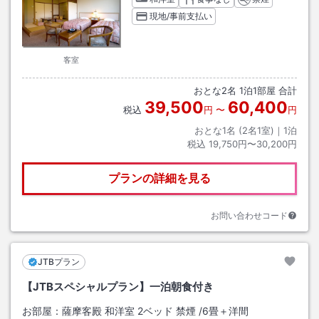
現地/事前支払い
客室
おとな
2
名
1
泊
1
部屋 合計
39,500
60,400
税込
円
〜
円
おとな1名 (
2
名1室)｜
1
泊
税込
19,750円〜30,200円
プランの詳細を見る
お問い合わせコード
JTBプラン
【JTBスペシャルプラン】一泊朝食付き
お部屋：
薩摩客殿 和洋室 2ベッド 禁煙
/
6畳＋洋間