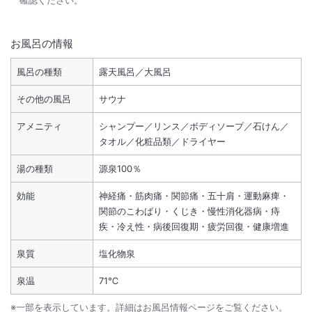
確認ください。
お風呂の情報
風呂の種類
露天風呂／大風呂
その他の風呂
サウナ
アメニティ
シャンプー／リンス／ボディソープ／石けん／
タオル／化粧品類／ドライヤー
湯の種類
源泉100％
効能
神経痛・筋肉痛・関節痛・五十肩・運動麻痺・
関節のこわばり・くじき・慢性消化器病・痔
疾・冷え性・病後回復期・疲労回復・健康増進
泉質
塩化物泉
泉温
71℃
※一部を表示しています。詳細はお風呂情報ページをご覧ください。