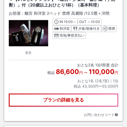
酎）」付（20歳以上おひとり1杯）（基本料理）
お部屋：
離宮 和洋室 2ベッド 禁煙 高層階
/
12.5畳＋洋間
IN
チェックイン
15:00
～ | OUT
チェックアウト
～
10:00
和洋室
夕食/朝食付き
禁煙
現地/事前支払い
客室
おとな
2
名
1
泊
1
部屋 合計
86,600
110,000
税込
円
〜
円
おとな1名 (
2
名1室)｜
1
泊
税込
43,300円〜55,000円
プランの詳細を見る
お問い合わせコード