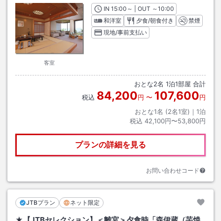
IN
チェックイン
15:00
～ | OUT
チェックアウト
～
10:00
和洋室
夕食/朝食付き
禁煙
現地/事前支払い
客室
おとな
2
名
1
泊
1
部屋 合計
84,200
107,600
税込
円
〜
円
おとな1名 (
2
名1室)｜
1
泊
税込
42,100円〜53,800円
プランの詳細を見る
お問い合わせコード
JTBプラン
ネット限定
★【JTBセレクション】＜離宮＞夕食時「森伊蔵（芋焼