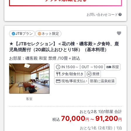
お問い合わせコード
JTBプラン
ネット限定
★【JTBセレクション】＜花の棟・磯客殿＞夕食時、鹿
児島焼酎付（20歳以上おひとり1杯）（基本料理）
お部屋：
磯客殿 和室 禁煙
/
10畳＋踏込
IN
チェックイン
15:00
～ | OUT
チェックアウト
～
10:00
和室
夕食/朝食付き
禁煙
現地/事前支払い
部屋に温泉給湯
客室
おとな
2
名
1
泊
1
部屋 合計
70,000
91,200
税込
円
〜
円
おとな1名 (
2
名1室)｜
1
泊