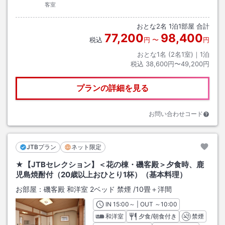
客室
おとな
2
名
1
泊
1
部屋 合計
77,200
98,400
税込
円
〜
円
おとな1名 (
2
名1室)｜
1
泊
税込
38,600円〜49,200円
プランの詳細を見る
お問い合わせコード
JTBプラン
ネット限定
★【JTBセレクション】＜花の棟・磯客殿＞夕食時、鹿
児島焼酎付（20歳以上おひとり1杯）（基本料理）
お部屋：
磯客殿 和洋室 2ベッド 禁煙
/
10畳＋洋間
IN
チェックイン
15:00
～ | OUT
チェックアウト
～
10:00
和洋室
夕食/朝食付き
禁煙