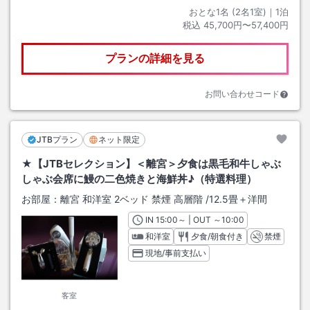
おとな1名 (
2
名1室)｜
1
泊
税込
45,700円〜57,400円
プランの詳細を見る
お問い合わせコード
JTBプラン
ネット限定
★【JTBセレクション】＜離宮＞夕食は黒毛和牛しゃぶ
しゃぶ会席に鰻の二色焼きと海鮮丼♪（特選料理）
お部屋：
離宮 和洋室 2ベッド 禁煙 高層階
/
12.5畳＋洋間
IN
チェックイン
15:00
～ | OUT
チェックアウト
～
10:00
和洋室
夕食/朝食付き
禁煙
現地/事前支払い
客室