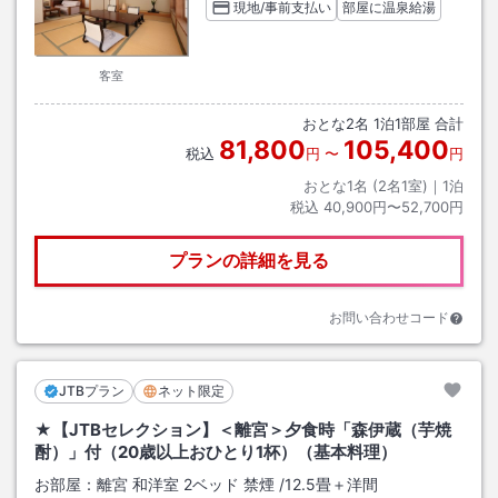
現地/事前支払い
部屋に温泉給湯
客室
おとな
2
名
1
泊
1
部屋 合計
81,800
105,400
税込
円
〜
円
おとな1名 (
2
名1室)｜
1
泊
税込
40,900円〜52,700円
プランの詳細を見る
お問い合わせコード
JTBプラン
ネット限定
★【JTBセレクション】＜離宮＞夕食時「森伊蔵（芋焼
酎）」付（20歳以上おひとり1杯）（基本料理）
お部屋：
離宮 和洋室 2ベッド 禁煙
/
12.5畳＋洋間