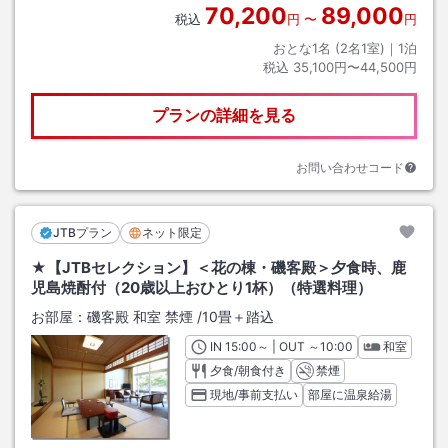
70,200
89,000
税込
円
〜
円
おとな1名 (
2
名1室)｜
1
泊
税込
35,100円〜44,500円
プランの詳細を見る
お問い合わせコード
JTBプラン
ネット限定
★【JTBセレクション】＜花の棟・磯客殿＞夕食時、鹿
児島焼酎付（20歳以上おひとり1杯）（特選料理）
お部屋：
磯客殿 和室 禁煙
/
10畳＋踏込
IN
チェックイン
15:00
～ | OUT
チェックアウト
～
10:00
和室
夕食/朝食付き
禁煙
現地/事前支払い
部屋に温泉給湯