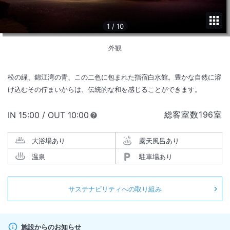
1
/
10
外観
松の緑、錦江湾の青、この二色に包まれた指宿白水館。豊かな自然に溶
け込むその佇まいからは、伝統的な和を感じることができます。
総客室数
196
室
IN
チェックイン
15:00
/ OUT
チェックアウト
10:00
大浴場あり
露天風呂あり
温泉
駐車場あり
サステナビリティへの取り組み
施設からのお知らせ