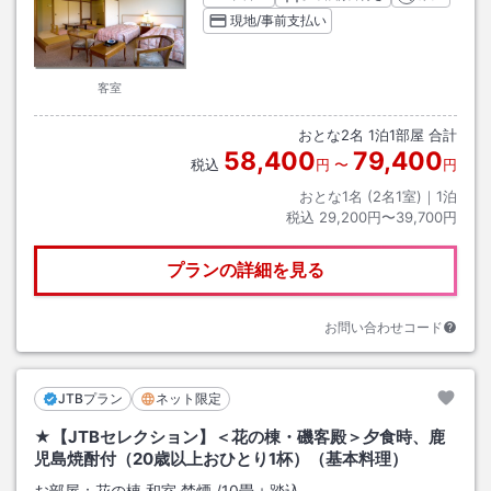
現地/事前支払い
客室
おとな
2
名
1
泊
1
部屋 合計
58,400
79,400
税込
円
〜
円
おとな1名 (
2
名1室)｜
1
泊
税込
29,200円〜39,700円
プランの詳細を見る
お問い合わせコード
JTBプラン
ネット限定
★【JTBセレクション】＜花の棟・磯客殿＞夕食時、鹿
児島焼酎付（20歳以上おひとり1杯）（基本料理）
お部屋：
花の棟 和室 禁煙
/
10畳＋踏込