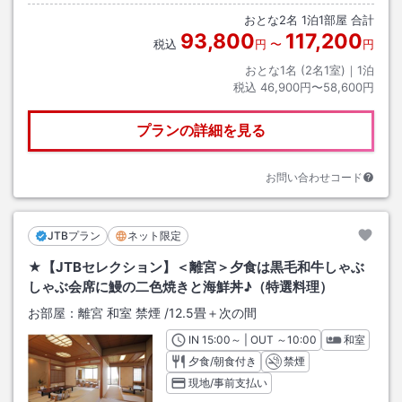
おとな
2
名
1
泊
1
部屋 合計
93,800
117,200
税込
円
〜
円
おとな1名 (
2
名1室)｜
1
泊
税込
46,900円〜58,600円
プランの詳細を見る
お問い合わせコード
JTBプラン
ネット限定
★【JTBセレクション】＜離宮＞夕食は黒毛和牛しゃぶ
しゃぶ会席に鰻の二色焼きと海鮮丼♪（特選料理）
お部屋：
離宮 和室 禁煙
/
12.5畳＋次の間
IN
チェックイン
15:00
～ | OUT
チェックアウト
～
10:00
和室
夕食/朝食付き
禁煙
現地/事前支払い