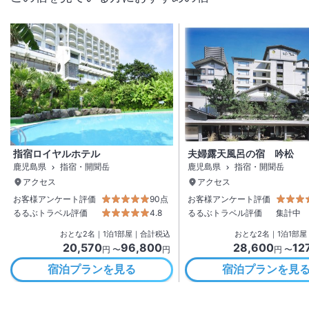
指宿ロイヤルホテル
夫婦露天風呂の宿 吟松
鹿児島県
指宿・開聞岳
鹿児島県
指宿・開聞岳
アクセス
アクセス
お客様アンケート評価
90点
お客様アンケート評価
るるぶトラベル評価
4.8
るるぶトラベル評価
集計中
おとな
2
名
｜
1
泊
1
部屋｜合計税込
おとな
2
名
｜
1
泊
1
部屋
20,570
96,800
28,600
12
円 〜
円
円 〜
宿泊プランを見る
宿泊プランを見