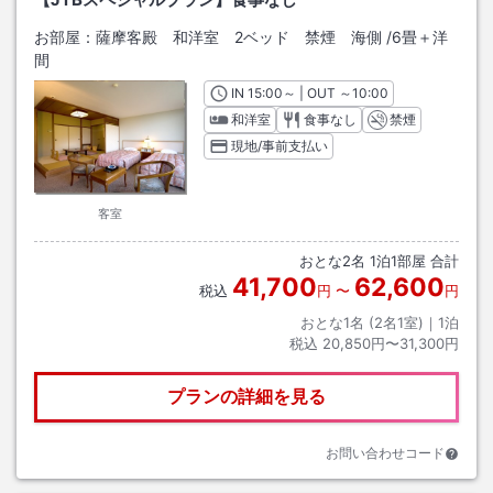
お部屋：
薩摩客殿 和洋室 2ベッド 禁煙 海側
/
6畳＋洋
間
IN
チェックイン
15:00
～ | OUT
チェックアウト
～
10:00
和洋室
食事なし
禁煙
現地/事前支払い
客室
おとな
2
名
1
泊
1
部屋 合計
41,700
62,600
税込
円
〜
円
おとな1名 (
2
名1室)｜
1
泊
税込
20,850円〜31,300円
プランの詳細を見る
お問い合わせコード