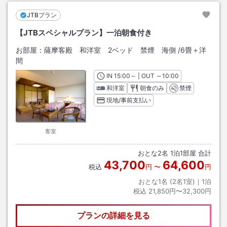
JTBプラン
【JTBスペシャルプラン】一泊朝食付き
お部屋：
薩摩客殿 和洋室 2ベッド 禁煙 海側
/
6畳＋洋
間
IN
チェックイン
15:00
～ | OUT
チェックアウト
～
10:00
和洋室
朝食のみ
禁煙
現地/事前支払い
客室
おとな
2
名
1
泊
1
部屋 合計
43,700
64,600
税込
円
〜
円
おとな1名 (
2
名1室)｜
1
泊
税込
21,850円〜32,300円
プランの詳細を見る