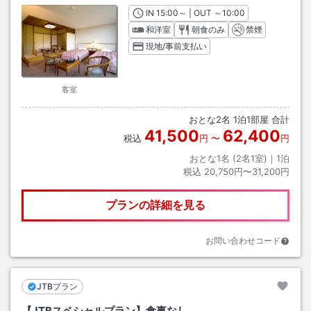
IN
チェックイン
15:00
～ | OUT
チェックアウト
～
10:00
和洋室
朝食のみ
禁煙
現地/事前支払い
客室
おとな
2
名
1
泊
1
部屋 合計
41,500
62,400
税込
円
〜
円
おとな1名 (
2
名1室)｜
1
泊
税込
20,750円〜31,200円
プランの詳細を見る
お問い合わせコード
JTBプラン
【JTBスペシャルプラン】食事なし