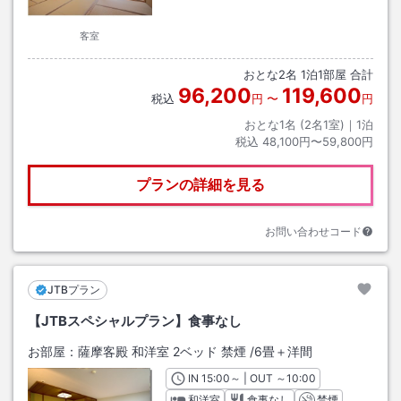
客室
おとな
2
名
1
泊
1
部屋 合計
96,200
119,600
税込
円
〜
円
おとな1名 (
2
名1室)｜
1
泊
税込
48,100円〜59,800円
プランの詳細を見る
お問い合わせコード
JTBプラン
【JTBスペシャルプラン】食事なし
お部屋：
薩摩客殿 和洋室 2ベッド 禁煙
/
6畳＋洋間
IN
チェックイン
15:00
～ | OUT
チェックアウト
～
10:00
和洋室
食事なし
禁煙