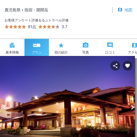
鹿児島県
指宿・開聞岳
地図
お客様アンケート評価
るるぶトラベル評価
91点
3.7
基本情報
プラン
宿の紹介
写真
口コミ
アク