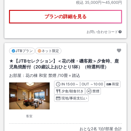
税込
35,000円〜45,600円
プランの詳細を見る
お問い合わせコード
JTBプラン
ネット限定
★【JTBセレクション】＜花の棟・磯客殿＞夕食時、鹿
児島焼酎付（20歳以上おひとり1杯）（特選料理）
お部屋：
花の棟 和室 禁煙
/
10畳＋踏込
IN
チェックイン
15:00
～ | OUT
チェックアウト
～
10:00
和室
夕食/朝食付き
禁煙
現地/事前支払い
客室
おとな
2
名
1
泊
1
部屋 合計