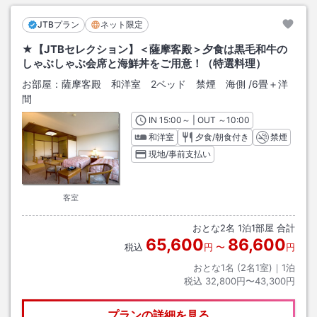
JTBプラン
ネット限定
★【JTBセレクション】＜薩摩客殿＞夕食は黒毛和牛の
しゃぶしゃぶ会席と海鮮丼をご用意！（特選料理）
お部屋：
薩摩客殿 和洋室 2ベッド 禁煙 海側
/
6畳＋洋
間
IN
チェックイン
15:00
～ | OUT
チェックアウト
～
10:00
和洋室
夕食/朝食付き
禁煙
現地/事前支払い
客室
おとな
2
名
1
泊
1
部屋 合計
65,600
86,600
税込
円
〜
円
おとな1名 (
2
名1室)｜
1
泊
税込
32,800円〜43,300円
プランの詳細を見る