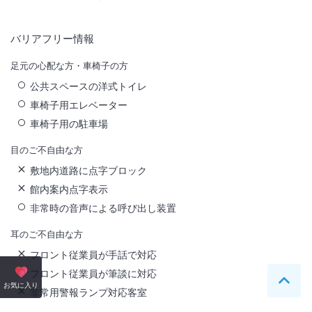
バリアフリー情報
足元の心配な方・車椅子の方
公共スペースの洋式トイレ
車椅子用エレベーター
車椅子用の駐車場
目のご不自由な方
敷地内道路に点字ブロック
館内案内点字表示
非常時の音声による呼び出し装置
耳のご不自由な方
フロント従業員が手話で対応
フロント従業員が筆談に対応
ペー
お気に入り
非常用警報ランプ対応客室