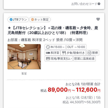
お問い合わせコード
JTBプラン
ネット限定
★【JTBセレクション】＜花の棟・磯客殿＞夕食時、鹿
児島焼酎付（20歳以上おひとり1杯）（特選料理）
お部屋：
磯客殿 和洋室 2ベッド 禁煙
/
10畳＋洋間
IN
チェックイン
15:00
～ | OUT
チェックアウト
～
10:00
和洋室
夕食/朝食付き
禁煙
現地/事前支払い
部屋に温泉給湯
客室
おとな
2
名
1
泊
1
部屋 合計
89,000
112,600
税込
円
〜
円
おとな1名 (
2
名1室)｜
1
泊
税込
44,500円〜56,300円