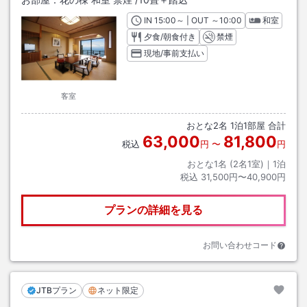
IN
チェックイン
15:00
～ | OUT
チェックアウト
～
10:00
和室
夕食/朝食付き
禁煙
現地/事前支払い
客室
おとな
2
名
1
泊
1
部屋 合計
63,000
81,800
税込
円
〜
円
おとな1名 (
2
名1室)｜
1
泊
税込
31,500円〜40,900円
プランの詳細を見る
お問い合わせコード
JTBプラン
ネット限定