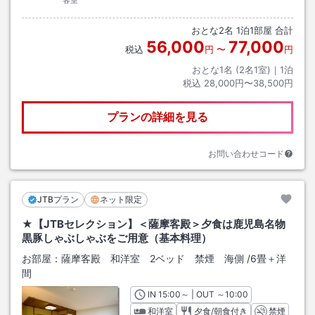
客室
おとな
2
名
1
泊
1
部屋 合計
56,000
77,000
税込
円
〜
円
おとな1名 (
2
名1室)｜
1
泊
税込
28,000円〜38,500円
プランの詳細を見る
お問い合わせコード
JTBプラン
ネット限定
★【JTBセレクション】＜薩摩客殿＞夕食は鹿児島名物
黒豚しゃぶしゃぶをご用意（基本料理）
お部屋：
薩摩客殿 和洋室 2ベッド 禁煙 海側
/
6畳＋洋
間
IN
チェックイン
15:00
～ | OUT
チェックアウト
～
10:00
和洋室
夕食/朝食付き
禁煙