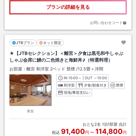
プランの詳細を見る
お問い合わせコード
JTBプラン
ネット限定
★【JTBセレクション】＜離宮＞夕食は黒毛和牛しゃぶ
しゃぶ会席に鰻の二色焼きと海鮮丼♪（特選料理）
お部屋：
離宮 和洋室 2ベッド 禁煙
/
12.5畳＋洋間
IN
チェックイン
15:00
～ | OUT
チェックアウト
～
10:00
和洋室
夕食/朝食付き
禁煙
現地/事前支払い
客室
おとな
2
名
1
泊
1
部屋 合計
91,400
114,800
税込
円
〜
円