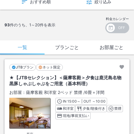
おすすめ順
絞り込み
料金カレンダー
93
件のうち、
1～20
件を表示
一覧
プランごと
お部屋ごと
JTBプラン
ネット限定
★【JTBセレクション】＜薩摩客殿＞夕食は鹿児島名物
黒豚しゃぶしゃぶをご用意（基本料理）
お部屋：
薩摩客殿 和洋室 2ベッド 禁煙
/
6畳＋洋間
IN
チェックイン
15:00
～ | OUT
チェックアウト
～
10:00
和洋室
夕食/朝食付き
禁煙
現地/事前支払い