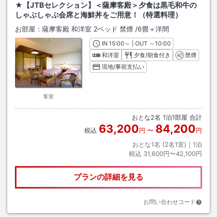
★【JTBセレクション】＜薩摩客殿＞夕食は黒毛和牛の
しゃぶしゃぶ会席と海鮮丼をご用意！（特選料理）
お部屋：
薩摩客殿 和洋室 2ベッド 禁煙
/
6畳＋洋間
IN
チェックイン
15:00
～ | OUT
チェックアウト
～
10:00
和洋室
夕食/朝食付き
禁煙
現地/事前支払い
客室
おとな
2
名
1
泊
1
部屋 合計
63,200
84,200
税込
円
〜
円
おとな1名 (
2
名1室)｜
1
泊
税込
31,600円〜42,100円
プランの詳細を見る
お問い合わせコード