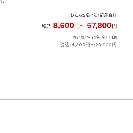
テル。
おとな
2
名
1
泊
1
部屋
合計
8,600
57,800
円
〜
円
税込
おとな1名 (
2
名1室)｜
1
泊
税込
4,300円〜28,900円