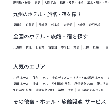
鹿児島・桜島
霧島
大隅半島
指宿・知覧・枕崎
出水・川内・串
九州のホテル・旅館・宿を探す
福岡県
佐賀県
長崎県
熊本県
大分県
宮崎県
鹿児島県
全国のホテル・旅館・宿を探す
北海道
東北
北関東
首都圏
甲信越
東海
北陸
近畿
中国
人気のエリア
札幌 ホテル
仙台 ホテル
東京ディズニーリゾート(R)周辺 ホテル
福岡 ホテル
沖縄 ホテル
登別温泉 旅館
秋保温泉 旅館
銀山温泉
別府温泉 旅館
嬉野温泉 旅館
箱根
伊豆
立山黒部アルペンルー
その他宿・ホテル・旅館関連 サービス