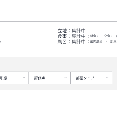
立地：
集計中
食事：
集計中
朝食
：
-
夕食
：
-
風呂：
集計中
館内風呂
：
-
部屋
形態
評価点
部屋タイプ