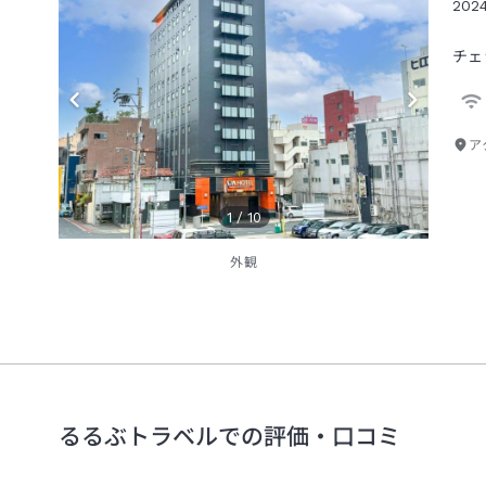
20
チェ
ア
1
/
10
外観
るるぶトラベルでの評価・口コミ