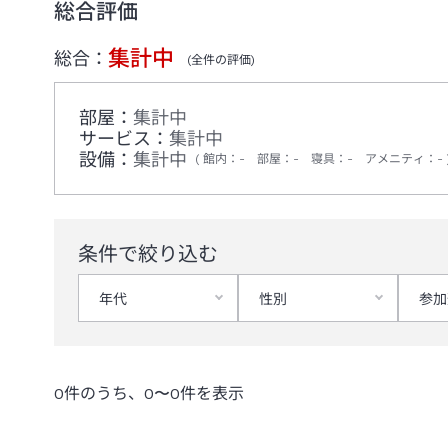
総合評価
集計中
総合：
(全
件の評価)
部屋：
集計中
サービス：
集計中
設備：
集計中
館内
：
-
部屋
：
-
寝具
：
-
アメニティ
：
-
条件で絞り込む
年代
性別
参加
0
件のうち、
0
〜
0
件を表示