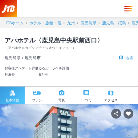
JTBホーム
ホテル・旅館・宿
九州
鹿児島県
鹿児島・桜島
鹿
アパホテル〈鹿児島中央駅前西口〉
（
アパホテルカゴシマチュウオウエキマエニ
）
鹿児島県
鹿児島市
地図
お客様アンケート評価
るるぶトラベル評価
対象外
集計中
基本情報
プラン
写真
口コミ
アクセス