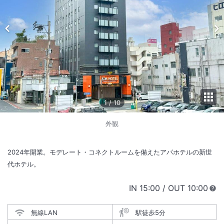
1
/
10
外観
2024年開業。モデレート・コネクトルームを備えたアパホテルの新世
代ホテル。
IN
チェックイン
15:00
/ OUT
チェック
10:00
無線LAN
駅徒歩5分