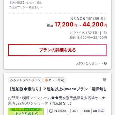
【連休限定】ゆったり癒し
の連泊プラン≪素泊まり≫
おとな
2
名
1
泊
1
部屋 合計
17,200
44,200
税込
円
〜
円
おとな1名 (
2
名1室)｜
1
泊
税込
8,600円〜22,100円
プランの詳細を見る
お問い合わせコード
るるぶトラベルプラン
ネット限定
【連泊割◆素泊り】２連泊以上のwecoプラン・清掃無し
お部屋：
喫煙ツインルーム◆◆男女別天然温泉大浴場サウナ
完備
/
22平米
/シャワー付（内風呂なし）
IN
チェックイン
15:00
～ | OUT
チェックアウト
～
11:00
洋室