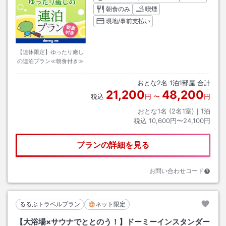
朝食のみ
喫煙
現地/事前支払い
【連休限定】ゆったり癒し
の連泊プラン≪朝食付き≫
おとな
2
名
1
泊
1
部屋 合計
21,200
48,200
税込
円
〜
円
おとな1名 (
2
名1室)｜
1
泊
税込
10,600円〜24,100円
プランの詳細を見る
お問い合わせコード
るるぶトラベルプラン
ネット限定
【大浴場×サウナでととのう！】ドーミーインスタンダー