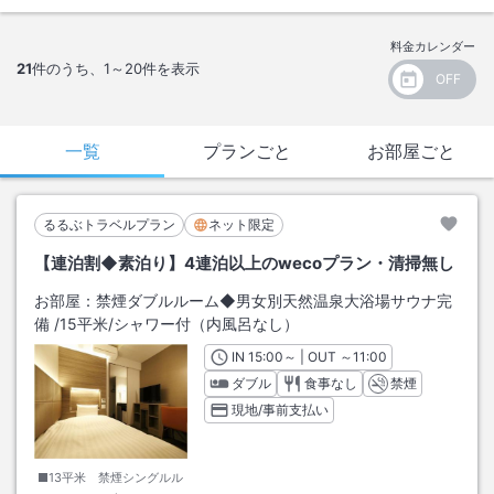
料金カレンダー
21
件のうち、
1～20
件を表示
一覧
プランごと
お部屋ごと
るるぶトラベルプラン
ネット限定
【連泊割◆素泊り】4連泊以上のwecoプラン・清掃無し
お部屋：
禁煙ダブルルーム◆男女別天然温泉大浴場サウナ完
備
/
15平米
/シャワー付（内風呂なし）
IN
チェックイン
15:00
～ | OUT
チェックアウト
～
11:00
ダブル
食事なし
禁煙
現地/事前支払い
■13平米 禁煙シングルル