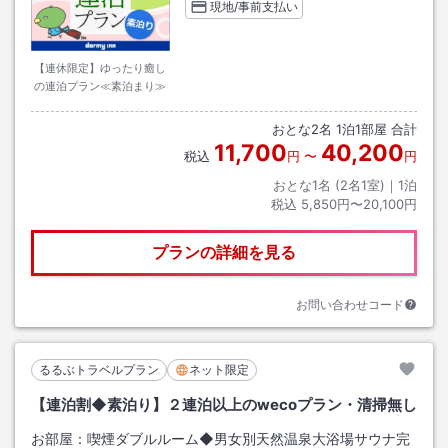
現地/事前支払い
【連休限定】ゆったり癒し
の連泊プラン≪素泊まり≫
おとな
2
名
1
泊
1
部屋 合計
11,700
40,200
税込
円
〜
円
おとな1名 (
2
名1室)｜
1
泊
税込
5,850円〜20,100円
プランの詳細を見る
お問い合わせコード
るるぶトラベルプラン
ネット限定
【連泊割◆素泊り】２連泊以上のwecoプラン・清掃無し
お部屋：
喫煙ダブルルーム◆男女別天然温泉大浴場サウナ完