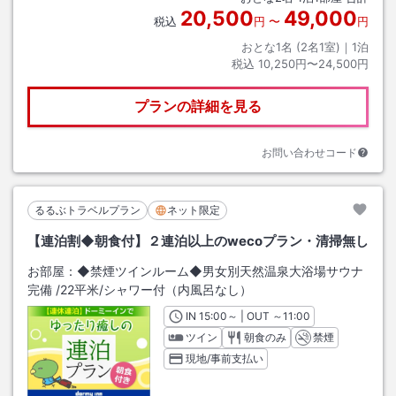
20,500
49,000
税込
円
〜
円
おとな1名 (
2
名1室)｜
1
泊
税込
10,250円〜24,500円
プランの詳細を見る
お問い合わせコード
るるぶトラベルプラン
ネット限定
【連泊割◆朝食付】２連泊以上のwecoプラン・清掃無し
お部屋：
◆禁煙ツインルーム◆男女別天然温泉大浴場サウナ
完備
/
22平米
/シャワー付（内風呂なし）
IN
チェックイン
15:00
～ | OUT
チェックアウト
～
11:00
ツイン
朝食のみ
禁煙
現地/事前支払い