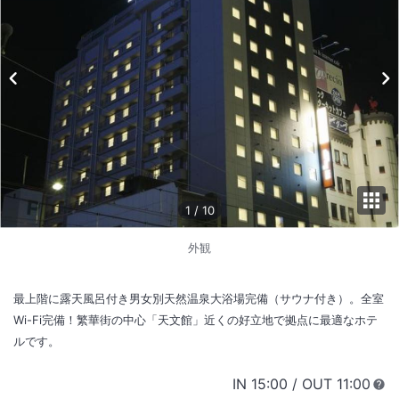
1
/
10
外観
最上階に露天風呂付き男女別天然温泉大浴場完備（サウナ付き）。全室
Wi-Fi完備！繁華街の中心「天文館」近くの好立地で拠点に最適なホテ
ルです。
IN
チェックイン
15:00
/ OUT
チェック
11:00