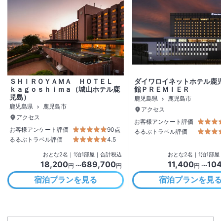
ＳＨＩＲＯＹＡＭＡ ＨＯＴＥＬ
ダイワロイネットホテル鹿
ｋａｇｏｓｈｉｍａ（城山ホテル鹿
館ＰＲＥＭＩＥＲ
児島）
鹿児島県
鹿児島市
鹿児島県
鹿児島市
アクセス
アクセス
お客様アンケート評価
お客様アンケート評価
90点
るるぶトラベル評価
るるぶトラベル評価
4.5
おとな
2
名
｜
1
泊
1
部屋｜合計税込
おとな
2
名
｜
1
泊
1
部屋
18,200
689,700
11,400
10
円 〜
円
円 〜
宿泊プランを見る
宿泊プランを見