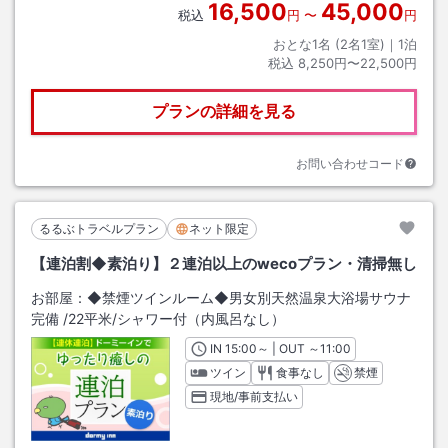
16,500
45,000
税込
円
〜
円
おとな1名 (
2
名1室)｜
1
泊
税込
8,250円〜22,500円
プランの詳細を見る
お問い合わせコード
るるぶトラベルプラン
ネット限定
【連泊割◆素泊り】２連泊以上のwecoプラン・清掃無し
お部屋：
◆禁煙ツインルーム◆男女別天然温泉大浴場サウナ
完備
/
22平米
/シャワー付（内風呂なし）
IN
チェックイン
15:00
～ | OUT
チェックアウト
～
11:00
ツイン
食事なし
禁煙
現地/事前支払い