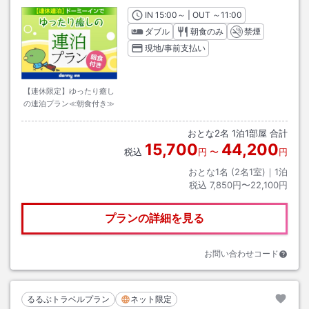
IN
チェックイン
15:00
～ | OUT
チェックアウト
～
11:00
ダブル
朝食のみ
禁煙
現地/事前支払い
【連休限定】ゆったり癒し
の連泊プラン≪朝食付き≫
おとな
2
名
1
泊
1
部屋 合計
15,700
44,200
税込
円
〜
円
おとな1名 (
2
名1室)｜
1
泊
税込
7,850円〜22,100円
プランの詳細を見る
お問い合わせコード
るるぶトラベルプラン
ネット限定