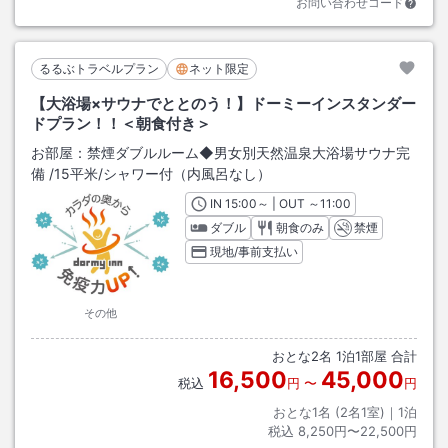
お問い合わせコード
るるぶトラベルプラン
ネット限定
【大浴場×サウナでととのう！】ドーミーインスタンダー
ドプラン！！＜朝食付き＞
お部屋：
禁煙ダブルルーム◆男女別天然温泉大浴場サウナ完
備
/
15平米
/シャワー付（内風呂なし）
IN
チェックイン
15:00
～ | OUT
チェックアウト
～
11:00
ダブル
朝食のみ
禁煙
現地/事前支払い
その他
おとな
2
名
1
泊
1
部屋 合計
16,500
45,000
税込
円
〜
円
おとな1名 (
2
名1室)｜
1
泊
税込
8,250円〜22,500円