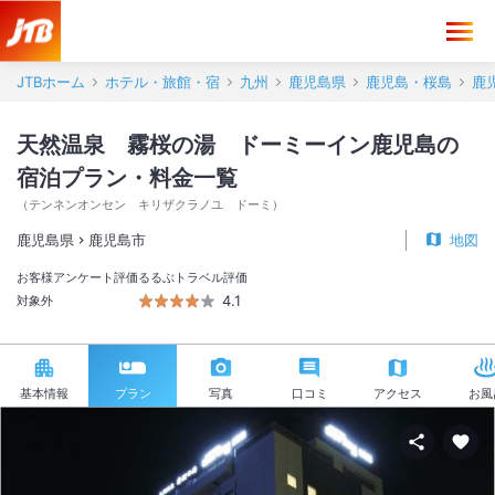
JTBホーム
ホテル・旅館・宿
九州
鹿児島県
鹿児島・桜島
鹿
天然温泉 霧桜の湯 ドーミーイン鹿児島の
宿泊プラン・料金一覧
（
テンネンオンセン キリザクラノユ ドーミ
）
鹿児島県
鹿児島市
地図
お客様アンケート評価
るるぶトラベル評価
4.1
対象外
基本情報
プラン
写真
口コミ
アクセス
お風