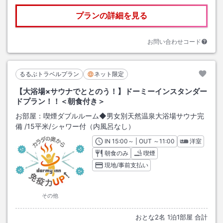
プランの詳細を見る
お問い合わせコード
るるぶトラベルプラン
ネット限定
【大浴場×サウナでととのう！】ドーミーインスタンダー
ドプラン！！＜朝食付き＞
お部屋：
喫煙ダブルルーム◆男女別天然温泉大浴場サウナ完
備
/
15平米
/シャワー付（内風呂なし）
IN
チェックイン
15:00
～ | OUT
チェックアウト
～
11:00
洋室
朝食のみ
喫煙
現地/事前支払い
その他
おとな
2
名
1
泊
1
部屋 合計