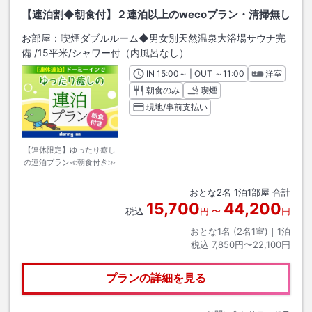
【連泊割◆朝食付】２連泊以上のwecoプラン・清掃無し
お部屋：
喫煙ダブルルーム◆男女別天然温泉大浴場サウナ完
備
/
15平米
/シャワー付（内風呂なし）
IN
チェックイン
15:00
～ | OUT
チェックアウト
～
11:00
洋室
朝食のみ
喫煙
現地/事前支払い
【連休限定】ゆったり癒し
の連泊プラン≪朝食付き≫
おとな
2
名
1
泊
1
部屋 合計
15,700
44,200
税込
円
〜
円
おとな1名 (
2
名1室)｜
1
泊
税込
7,850円〜22,100円
プランの詳細を見る