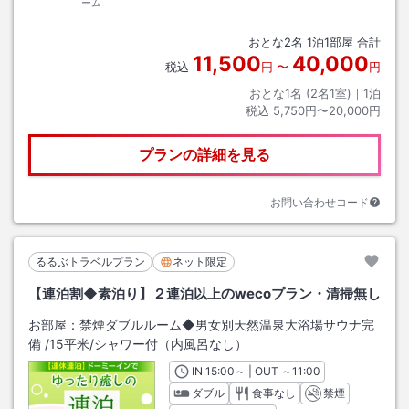
ーム
おとな
2
名
1
泊
1
部屋 合計
11,500
40,000
税込
円
〜
円
おとな1名 (
2
名1室)｜
1
泊
税込
5,750円〜20,000円
プランの詳細を見る
お問い合わせコード
るるぶトラベルプラン
ネット限定
【連泊割◆素泊り】２連泊以上のwecoプラン・清掃無し
お部屋：
禁煙ダブルルーム◆男女別天然温泉大浴場サウナ完
備
/
15平米
/シャワー付（内風呂なし）
IN
チェックイン
15:00
～ | OUT
チェックアウト
～
11:00
ダブル
食事なし
禁煙