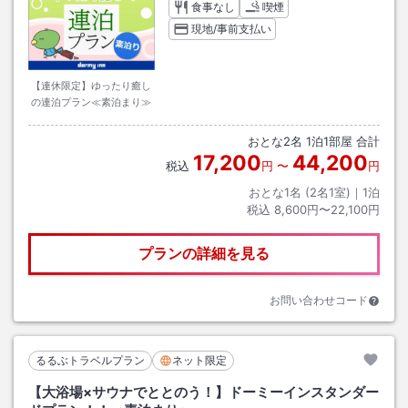
食事なし
喫煙
現地/事前支払い
【連休限定】ゆったり癒し
の連泊プラン≪素泊まり≫
おとな
2
名
1
泊
1
部屋 合計
17,200
44,200
税込
円
〜
円
おとな1名 (
2
名1室)｜
1
泊
税込
8,600円〜22,100円
プランの詳細を見る
お問い合わせコード
るるぶトラベルプラン
ネット限定
【大浴場×サウナでととのう！】ドーミーインスタンダー