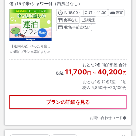
備
/
15平米
/シャワー付（内風呂なし）
IN
チェックイン
15:00
～ | OUT
チェックアウト
～
11:00
洋室
食事なし
喫煙
現地/事前支払い
【連休限定】ゆったり癒し
の連泊プラン≪素泊まり≫
おとな
2
名
1
泊
1
部屋 合計
11,700
40,200
税込
円
〜
円
おとな1名 (
2
名1室)｜
1
泊
税込
5,850円〜20,100円
プランの詳細を見る
お問い合わせコード