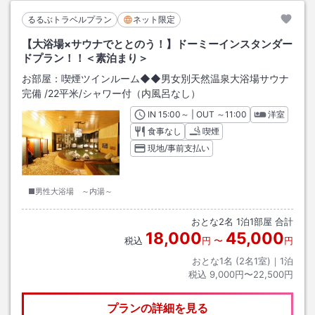
るるぶトラベルプラン
ネット限定
【大浴場×サウナでととのう！】ドーミーインスタンダー
ドプラン！！＜素泊まり＞
お部屋：
喫煙ツインルーム◆◆男女別天然温泉大浴場サウナ
完備
/
22平米
/シャワー付（内風呂なし）
IN
チェックイン
15:00
～ | OUT
チェックアウト
～
11:00
洋室
食事なし
喫煙
現地/事前支払い
■男性大浴場 ～内湯～
おとな
2
名
1
泊
1
部屋 合計
18,000
45,000
税込
円
〜
円
おとな1名 (
2
名1室)｜
1
泊
税込
9,000円〜22,500円
プランの詳細を見る