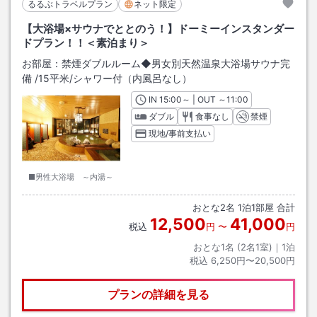
るるぶトラベルプラン
ネット限定
【大浴場×サウナでととのう！】ドーミーインスタンダー
ドプラン！！＜素泊まり＞
お部屋：
禁煙ダブルルーム◆男女別天然温泉大浴場サウナ完
備
/
15平米
/シャワー付（内風呂なし）
IN
チェックイン
15:00
～ | OUT
チェックアウト
～
11:00
ダブル
食事なし
禁煙
現地/事前支払い
■男性大浴場 ～内湯～
おとな
2
名
1
泊
1
部屋 合計
12,500
41,000
税込
円
〜
円
おとな1名 (
2
名1室)｜
1
泊
税込
6,250円〜20,500円
プランの詳細を見る