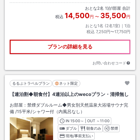
おとな
2
名
1
泊
1
部屋 合計
14,500
35,500
税込
円
〜
円
おとな1名 (
2
名1室)｜
1
泊
税込
7,250円〜17,750円
プランの詳細を見る
お問い合わせコード
るるぶトラベルプラン
ネット限定
【連泊割◆朝食付】4連泊以上のwecoプラン・清掃無し
お部屋：
禁煙ダブルルーム◆男女別天然温泉大浴場サウナ完
備
/
15平米
/シャワー付（内風呂なし）
IN
チェックイン
15:00
～ | OUT
チェックアウト
～
11:00
ダブル
朝食のみ
禁煙
現地/事前支払い