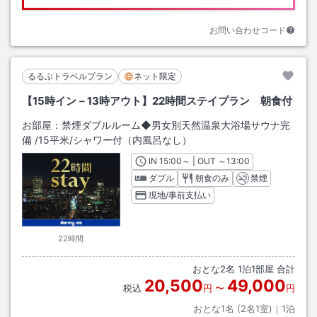
お問い合わせコード
るるぶトラベルプラン
ネット限定
【15時イン－13時アウト】22時間ステイプラン 朝食付
お部屋：
禁煙ダブルルーム◆男女別天然温泉大浴場サウナ完
備
/
15平米
/シャワー付（内風呂なし）
IN
チェックイン
15:00
～ | OUT
チェックアウト
～
13:00
ダブル
朝食のみ
禁煙
現地/事前支払い
22時間
おとな
2
名
1
泊
1
部屋 合計
20,500
49,000
税込
円
〜
円
おとな1名 (
2
名1室)｜
1
泊