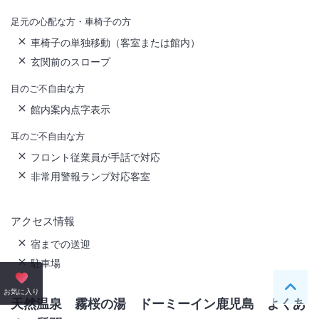
足元の心配な方・車椅子の方
車椅子の単独移動（客室または館内）
玄関前のスロープ
目のご不自由な方
館内案内点字表示
耳のご不自由な方
フロント従業員が手話で対応
非常用警報ランプ対応客室
アクセス情報
宿までの送迎
駐車場
ペー
お気に入り
天然温泉 霧桜の湯 ドーミーイン鹿児島
よくあ