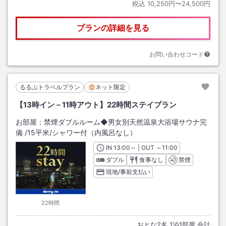
税込
10,250円〜24,500円
プランの詳細を見る
お問い合わせコード
るるぶトラベルプラン
ネット限定
【13時イン－11時アウト】22時間ステイプラン
お部屋：
禁煙ダブルルーム◆男女別天然温泉大浴場サウナ完
備
/
15平米
/シャワー付（内風呂なし）
IN
チェックイン
13:00
～ | OUT
チェックアウト
～
11:00
ダブル
食事なし
禁煙
現地/事前支払い
22時間
おとな
2
名
1
泊
1
部屋 合計