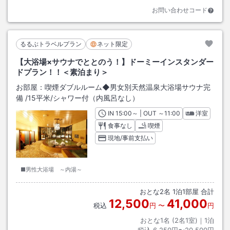
お問い合わせコード
るるぶトラベルプラン
ネット限定
【大浴場×サウナでととのう！】ドーミーインスタンダー
ドプラン！！＜素泊まり＞
お部屋：
喫煙ダブルルーム◆男女別天然温泉大浴場サウナ完
備
/
15平米
/シャワー付（内風呂なし）
IN
チェックイン
15:00
～ | OUT
チェックアウト
～
11:00
洋室
食事なし
喫煙
現地/事前支払い
■男性大浴場 ～内湯～
おとな
2
名
1
泊
1
部屋 合計
12,500
41,000
税込
円
〜
円
おとな1名 (
2
名1室)｜
1
泊