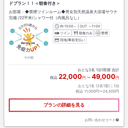
ドプラン！！＜朝食付き＞
お部屋：
◆禁煙ツインルーム◆男女別天然温泉大浴場サウナ
完備
/
22平米
/シャワー付（内風呂なし）
IN
チェックイン
15:00
～ | OUT
チェックアウト
～
11:00
ツイン
朝食のみ
禁煙
現地/事前支払い
その他
おとな
2
名
1
泊
1
部屋 合計
22,000
49,000
税込
円
〜
円
おとな1名 (
2
名1室)｜
1
泊
税込
11,000円〜24,500円
プランの詳細を見る
お問い合わせコード