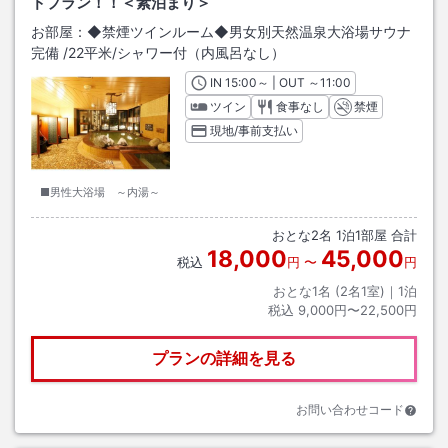
ドプラン！！＜素泊まり＞
お部屋：
◆禁煙ツインルーム◆男女別天然温泉大浴場サウナ
完備
/
22平米
/シャワー付（内風呂なし）
IN
チェックイン
15:00
～ | OUT
チェックアウト
～
11:00
ツイン
食事なし
禁煙
現地/事前支払い
■男性大浴場 ～内湯～
おとな
2
名
1
泊
1
部屋 合計
18,000
45,000
税込
円
〜
円
おとな1名 (
2
名1室)｜
1
泊
税込
9,000円〜22,500円
プランの詳細を見る
お問い合わせコード