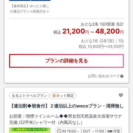
【連休限定】ゆったり癒し
の連泊プラン≪朝食付き≫
おとな
2
名
1
泊
1
部屋 合計
21,200
48,200
税込
円
〜
円
おとな1名 (
2
名1室)｜
1
泊
税込
10,600円〜24,100円
プランの詳細を見る
お問い合わせコード
るるぶトラベルプラン
ネット限定
【連泊割◆朝食付】２連泊以上のwecoプラン・清掃無し
お部屋：
喫煙ツインルーム◆◆男女別天然温泉大浴場サウナ
完備
/
22平米
/シャワー付（内風呂なし）
IN
チェックイン
15:00
～ | OUT
チェックアウト
～
11:00
洋室