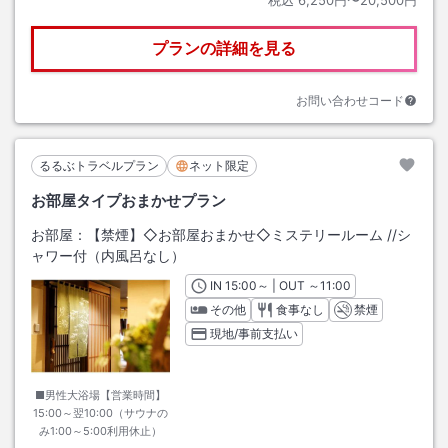
税込
6,250円〜20,500円
プランの詳細を見る
お問い合わせコード
るるぶトラベルプラン
ネット限定
お部屋タイプおまかせプラン
お部屋：
【禁煙】◇お部屋おまかせ◇ミステリールーム
/
/シ
ャワー付（内風呂なし）
IN
チェックイン
15:00
～ | OUT
チェックアウト
～
11:00
その他
食事なし
禁煙
現地/事前支払い
■男性大浴場【営業時間】
15:00～翌10:00（サウナの
み1:00～5:00利用休止）