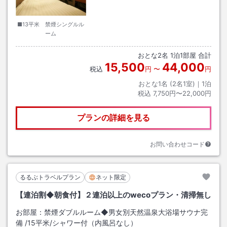
■13平米 禁煙シングルル
ーム
おとな
2
名
1
泊
1
部屋 合計
15,500
44,000
税込
円
〜
円
おとな1名 (
2
名1室)｜
1
泊
税込
7,750円〜22,000円
プランの詳細を見る
お問い合わせコード
るるぶトラベルプラン
ネット限定
【連泊割◆朝食付】２連泊以上のwecoプラン・清掃無し
お部屋：
禁煙ダブルルーム◆男女別天然温泉大浴場サウナ完
備
/
15平米
/シャワー付（内風呂なし）