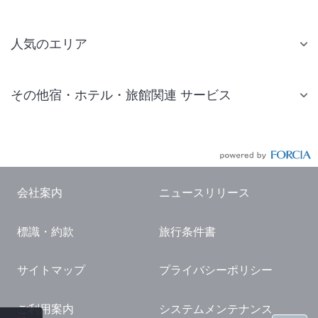
人気のエリア
札幌 ホテル
その他宿・ホテル・旅館関連 サービス
仙台 ホテル
国内旅行・国内ツアー
東京ディズニーリゾート(R)周辺 ホテル
JR・新幹線付きツアー
東京 ホテル
航空券付きツアー
東京ドーム ホテル
会社案内
ニュースリリース
現地観光・レジャーチケット
新宿 ホテル
標識・約款
旅行条件書
国内観光ガイド
横浜 ホテル
旅行・観光情報
熱海 ホテル
サイトマップ
プライバシーポリシー
名古屋 ホテル
ご利用案内
システムメンテナンス