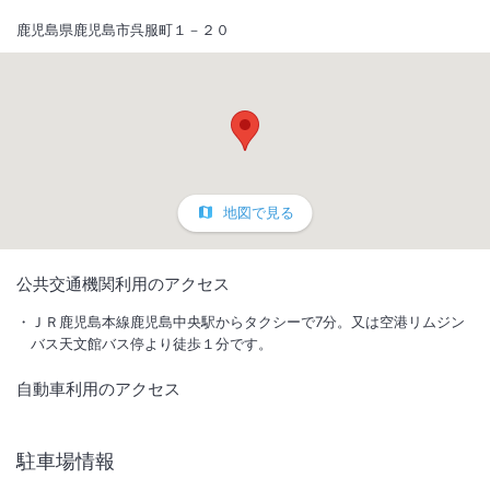
鹿児島県鹿児島市呉服町１－２０
地図で見る
1
/
10
公共交通機関利用のアクセス
外観
ＪＲ鹿児島本線鹿児島中央駅からタクシーで7分。又は空港リムジン
バス天文館バス停より徒歩１分です。
天文館アーケードまで徒歩1分/空港バス停・電停徒歩2分/天文館の中心
自動車利用のアクセス
の好立地、グルメもショッピングも◎かごんま観光、レジャー・ビジネ
スに！
駐車場情報
IN
チェックイン
15:00
/ OUT
チェック
11:00