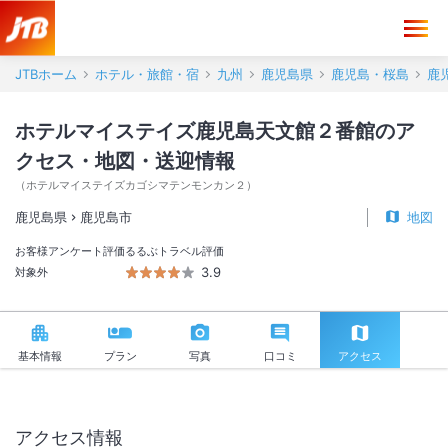
ホテルマイステイズ鹿児島天文館２番館 アクセス・地図・送迎情報【J
JTBホーム
ホテル・旅館・宿
九州
鹿児島県
鹿児島・桜島
鹿
ホテルマイステイズ鹿児島天文館２番館のア
クセス・地図・送迎情報
（
ホテルマイステイズカゴシマテンモンカン２
）
鹿児島県
鹿児島市
地図
お客様アンケート評価
るるぶトラベル評価
3.9
対象外
基本情報
プラン
写真
口コミ
アクセス
アクセス情報