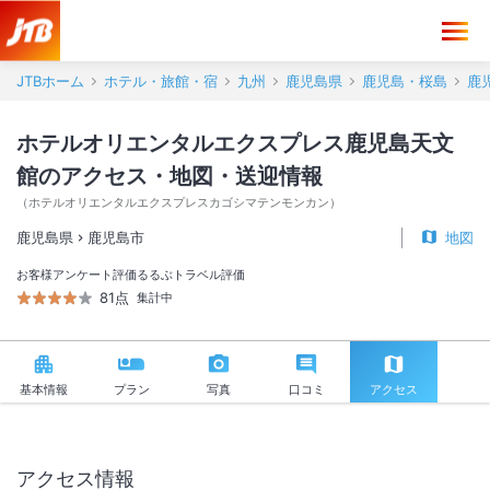
ホテルオリエンタルエクスプレス鹿児島天文館 アクセス・地図・送迎情
JTBホーム
ホテル・旅館・宿
九州
鹿児島県
鹿児島・桜島
鹿
ホテルオリエンタルエクスプレス鹿児島天文
館のアクセス・地図・送迎情報
（
ホテルオリエンタルエクスプレスカゴシマテンモンカン
）
鹿児島県
鹿児島市
地図
お客様アンケート評価
るるぶトラベル評価
81点
集計中
基本情報
プラン
写真
口コミ
アクセス
アクセス情報