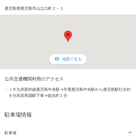
鹿児島県鹿児島市山之口町２－１
地図で見る
1
/
10
公共交通機関利用のアクセス
外観
ＪＲ九州新幹線鹿児島中央駅→市電鹿児島中央駅から鹿児島駅行き約
６分高見馬場駅下車→徒歩約１分
IN
チェックイン
15:00
/ OUT
チェック
11:00
駐車場情報
駅徒歩5分
駐車場あり
駐車場