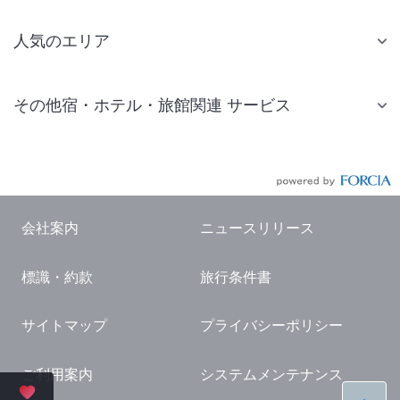
人気のエリア
札幌 ホテル
その他宿・ホテル・旅館関連 サービス
仙台 ホテル
国内旅行・国内ツアー
東京ディズニーリゾート(R)周辺 ホテル
JR・新幹線付きツアー
東京 ホテル
航空券付きツアー
東京ドーム ホテル
会社案内
ニュースリリース
現地観光・レジャーチケット
新宿 ホテル
標識・約款
旅行条件書
国内観光ガイド
横浜 ホテル
旅行・観光情報
熱海 ホテル
サイトマップ
プライバシーポリシー
名古屋 ホテル
ご利用案内
システムメンテナンス
京都 ホテル