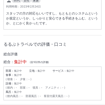
50代
女性
家族
利用時期：
2023年2月24日
スタッフの方の対応もいいですし、もともとのシステムという
か規定というか、しっかりと安心できる手続きをふむ、という
か、とにかく良かったです。
るるぶトラベルでの評価・口コミ
総合評価
集計中
総合：
(全
102
件の評価)
部屋：
立地：
サービス：
集計中
集計中
集計中
食事：
集計中
朝食
：
-
夕食
：
-
設備：
集計中
館内
：
-
部屋
：
-
寝具
：
-
アメニティ
：
-
風呂：
集計中
館内風呂
：
-
部屋風呂
：
-
客室付露天風呂
：
-