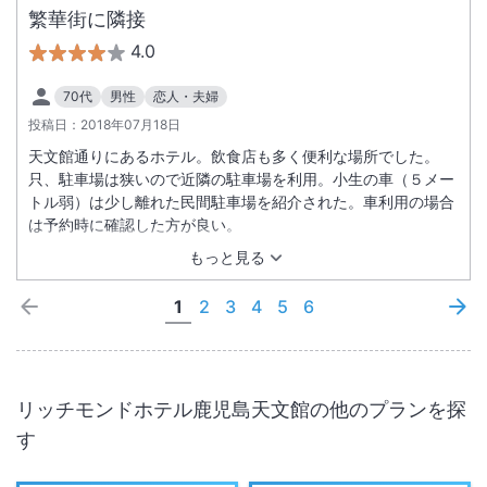
繁華街に隣接
4.0
70代
男性
恋人・夫婦
投稿日：
2018年07月18日
天文館通りにあるホテル。飲食店も多く便利な場所でした。
只、駐車場は狭いので近隣の駐車場を利用。小生の車（５メー
トル弱）は少し離れた民間駐車場を紹介された。車利用の場合
は予約時に確認した方が良い。
もっと見る
1
2
3
4
5
6
リッチモンドホテル鹿児島天文館
の他のプランを探
す