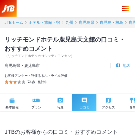
リッチモンドホテル鹿児島天文館 口コミ・おすすめコメント＜鹿児島
JTBホーム
ホテル・旅館・宿
九州
鹿児島県
鹿児島・桜島
鹿
リッチモンドホテル鹿児島天文館の口コミ・
おすすめコメント
（
リッチモンドホテルカゴシマテンモンカン
）
鹿児島県
鹿児島市
地図
お客様アンケート評価
るるぶトラベル評価
74点
集計中
基本情報
プラン
写真
口コミ
アクセス
食
JTBのお客様からの口コミ・おすすめコメント