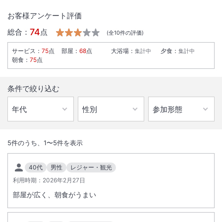
お客様アンケート評価
74
総合：
点
(全
10
件の評価)
サービス
：
75
点
部屋
：
68
点
大浴場
：
夕食
：
集計中
集計中
朝食
：
75
点
条件で絞り込む
1
/
10
外観
5
件のうち、
1
〜
5
件を表示
鹿児島最大の繁華街に立地しビジネス・レジャーの拠点に最適。地元素
40代
男性
レジャー・観光
材を使用したイタリアンもご賞味下さい。Ｗｉ－Ｆｉ館内、全エリアで
利用時期：
2026年2月27日
利用可能です
部屋が広く、朝食がうまい
総客室数
125
室
IN
チェックイン
14:00
/ OUT
チェックアウト
11:00