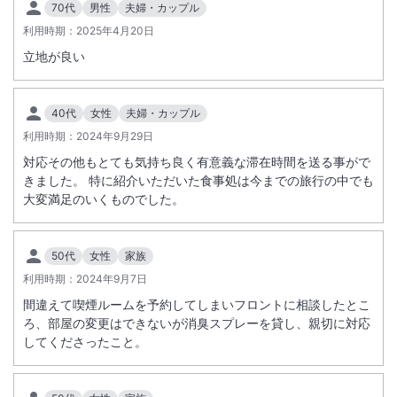
70代
男性
夫婦・カップル
利用時期：
駅徒歩5分
2025年4月20日
駐車場あり
立地が良い
施設からのお知らせ
駐車場をご利用のお客様には、提携駐車場のご案内が必要になりますの
40代
女性
夫婦・カップル
で、宿泊施設まで事前にご連絡ください。鹿児島市内には、「リッチモ
利用時期：
2024年9月29日
ンドホテル鹿児島金生町」もありますので、お間違いのないようご注意
対応その他もとても気持ち良く有意義な滞在時間を送る事がで
ください。
きました。 特に紹介いただいた食事処は今までの旅行の中でも
大変満足のいくものでした。
50代
女性
家族
利用時期：
2024年9月7日
間違えて喫煙ルームを予約してしまいフロントに相談したとこ
ろ、部屋の変更はできないが消臭スプレーを貸し、親切に対応
してくださったこと。