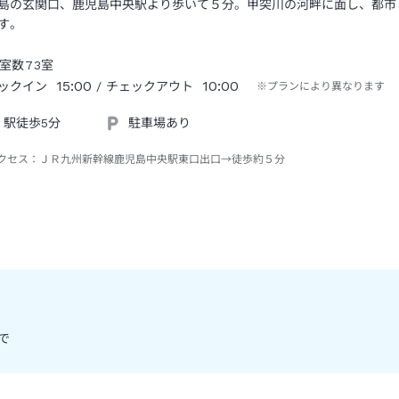
島の玄関口、鹿児島中央駅より歩いて５分。甲突川の河畔に面し、都市
す。
室数
73
室
15:00
10:00
ックイン
/ チェックアウト
※プランにより異なります
駅徒歩5分
駐車場あり
クセス：
ＪＲ九州新幹線鹿児島中央駅東口出口→徒歩約５分
まで