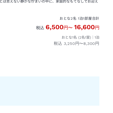
とは思えない静かな佇まいの中に、家庭的なもてなしでお迎え
おとな
2
名
1
泊
1
部屋
合計
6,500
16,600
円
〜
円
税込
おとな1名 (
2
名1室)｜
1
泊
税込
3,250円〜8,300円