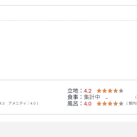
立地：
4.2
食事：
集計中
-
風呂：
4.0
4.3
アメニティ
：
4.0
館内