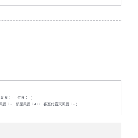
朝食
：
-
夕食
：
-
風呂
：
-
部屋風呂
：
4.0
客室付露天風呂
：
-