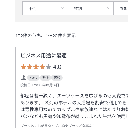
年代
性別
参加
172
件のうち、
1
〜
20
件を表示
ビジネス用途に最適
4.0
60代
男性
家族
投稿日：
2025年10月14日
部屋は若干狭く、スーツケースを広げるのも大変で
あります。 系列のホテルの大浴場を割安で利用で
は男性専用なのでカップルや家族連れにはあまりお
パンなども黒糖や知覧茶が練りこまれた生地を使用
プラン名：
お部屋タイプお約束プラン／食事なし