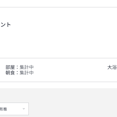
メント
部屋
：
集計中
大浴
朝食
：
集計中
形態