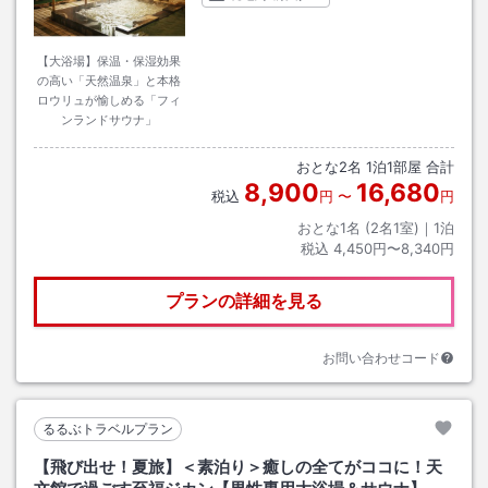
【大浴場】保温・保湿効果
の高い「天然温泉」と本格
ロウリュが愉しめる「フィ
ンランドサウナ」
おとな
2
名
1
泊
1
部屋 合計
8,900
16,680
税込
円
〜
円
おとな1名 (
2
名1室)｜
1
泊
税込
4,450円〜8,340円
プランの詳細を見る
お問い合わせコード
るるぶトラベルプラン
【飛び出せ！夏旅】＜素泊り＞癒しの全てがココに！天