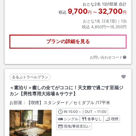
おとな
2
名
1
泊
1
部屋 合計
9,700
32,700
税込
円
〜
円
おとな1名 (
2
名1室)｜
1
泊
税込
4,850円〜16,350円
プランの詳細を見る
お問い合わせコード
るるぶトラベルプラン
＜素泊り＞癒しの全てがココに！天文館で過ごす至福ジ
カン【男性専用大浴場＆サウナ】
お部屋：
【喫煙】スタンダード／セミダブル
/
17平米
IN
チェックイン
15:00
～ | OUT
チェックアウト
～
11:00
シングル
食事なし
喫煙
現地/事前支払い