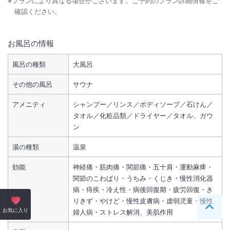
※プランにより異なる場合がございます。ご予約のプラン詳細情報をご
確認ください。
お風呂の情報
風呂の種類
大風呂
その他の風呂
サウナ
アメニティ
シャンプー／リンス／ボディソープ／石けん／
タオル／化粧品類／ドライヤー／タオル、ガウ
ン
湯の種類
温泉
効能
神経痛・筋肉痛・関節痛・五十肩・運動麻痺・
関節のこわばり・うちみ・くじき・慢性消化器
病・痔疾・冷え性・病後回復期・疲労回復・き
りきず・やけど・慢性皮膚病・虚弱児童・慢性
ペー
お気に入り
婦人病・ストレス解消、美肌作用