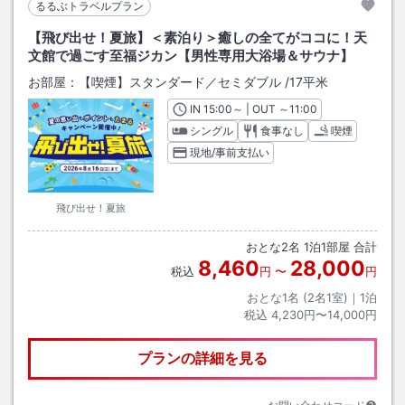
るるぶトラベルプラン
【飛び出せ！夏旅】＜素泊り＞癒しの全てがココに！天
文館で過ごす至福ジカン【男性専用大浴場＆サウナ】
お部屋：
【喫煙】スタンダード／セミダブル
/
17平米
IN
チェックイン
15:00
～ | OUT
チェックアウト
～
11:00
シングル
食事なし
喫煙
現地/事前支払い
飛び出せ！夏旅
おとな
2
名
1
泊
1
部屋 合計
8,460
28,000
税込
円
〜
円
おとな1名 (
2
名1室)｜
1
泊
税込
4,230円〜14,000円
プランの詳細を見る