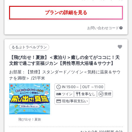
プランの詳細を見る
お問い合わせコード
るるぶトラベルプラン
【飛び出せ！夏旅】＜素泊り＞癒しの全てがココに！天
文館で過ごす至福ジカン【男性専用大浴場＆サウナ】
お部屋：
【禁煙】スタンダード／ツイン＜気軽に温泉＆サウ
ナを満喫＞
/
21平米
IN
チェックイン
15:00
～ | OUT
チェックアウト
～
11:00
ツイン
食事なし
禁煙
現地/事前支払い
飛び出せ！夏旅
おとな
2
名
1
泊
1
部屋 合計