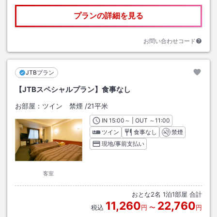
プランの詳細を見る
お問い合わせコード
JTBプラン
【JTBスペシャルプラン】食事なし
お部屋：
ツイン 禁煙
/
21平米
IN
チェックイン
15:00
～ | OUT
チェックアウト
～
11:00
ツイン
食事なし
禁煙
現地/事前支払い
客室
おとな
2
名
1
泊
1
部屋 合計
11,260
22,760
税込
円
〜
円