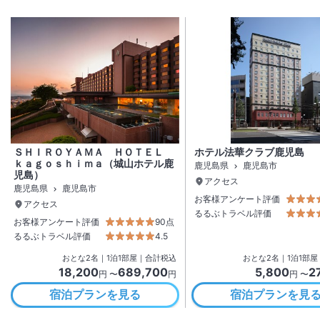
ＳＨＩＲＯＹＡＭＡ ＨＯＴＥＬ
ホテル法華クラブ鹿児島
ｋａｇｏｓｈｉｍａ（城山ホテル鹿
鹿児島県
鹿児島市
児島）
アクセス
鹿児島県
鹿児島市
お客様アンケート評価
アクセス
るるぶトラベル評価
お客様アンケート評価
90点
るるぶトラベル評価
4.5
おとな
2
名
｜
1
泊
1
部屋｜合計税込
おとな
2
名
｜
1
泊
1
部屋
18,200
689,700
5,800
2
円 〜
円
円 〜
宿泊プランを見る
宿泊プランを見