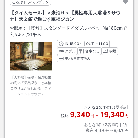
るるぶトラベルプラン
【タイムセール】＜素泊り＞【男性専用大浴場＆サウ
ナ】天文館で過ごす至福ジカン
お部屋：
【喫煙】スタンダード／ダブル＜ベッド幅180cmで
広々♪＞
/
21平米
IN
チェックイン
15:00
～ | OUT
チェックアウト
～
11:00
ダブル
食事なし
喫煙
現地/事前支払い
【大浴場】保温・保湿効果
の高い「天然温泉」と本格
ロウリュが愉しめる「フィ
ンランドサウナ」
おとな
2
名
1
泊
1
部屋 合計
9,340
19,340
税込
円
〜
円
おとな1名 (
2
名1室)｜
1
泊
税込
4,670円〜9,670円