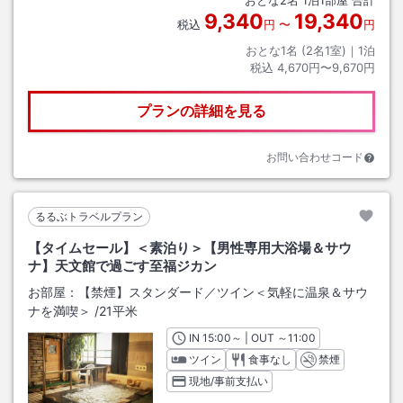
9,340
19,340
税込
円
〜
円
おとな1名 (
2
名1室)｜
1
泊
税込
4,670円〜9,670円
プランの詳細を見る
お問い合わせコード
るるぶトラベルプラン
【タイムセール】＜素泊り＞【男性専用大浴場＆サウ
ナ】天文館で過ごす至福ジカン
お部屋：
【禁煙】スタンダード／ツイン＜気軽に温泉＆サウ
ナを満喫＞
/
21平米
IN
チェックイン
15:00
～ | OUT
チェックアウト
～
11:00
ツイン
食事なし
禁煙
現地/事前支払い