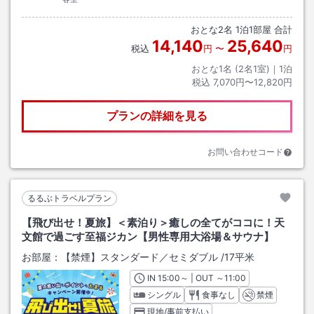
おとな
2
名
1
泊
1
部屋 合計
14,140
25,640
税込
円
〜
円
おとな1名 (
2
名1室)｜
1
泊
税込
7,070円〜12,820円
プランの詳細を見る
お問い合わせコード
るるぶトラベルプラン
【飛び出せ！夏旅】＜素泊り＞癒しの全てがココに！天
文館で過ごす至福ジカン【男性専用大浴場＆サウナ】
お部屋：
【禁煙】スタンダード／セミダブル
/
17平米
IN
チェックイン
15:00
～ | OUT
チェックアウト
～
11:00
シングル
食事なし
禁煙
現地/事前支払い