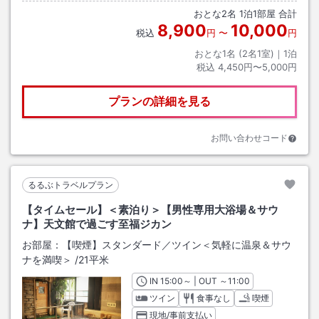
おとな
2
名
1
泊
1
部屋 合計
8,900
10,000
税込
円
〜
円
おとな1名 (
2
名1室)｜
1
泊
税込
4,450円〜5,000円
プランの詳細を見る
お問い合わせコード
るるぶトラベルプラン
【タイムセール】＜素泊り＞【男性専用大浴場＆サウ
ナ】天文館で過ごす至福ジカン
お部屋：
【喫煙】スタンダード／ツイン＜気軽に温泉＆サウ
ナを満喫＞
/
21平米
IN
チェックイン
15:00
～ | OUT
チェックアウト
～
11:00
ツイン
食事なし
喫煙
現地/事前支払い