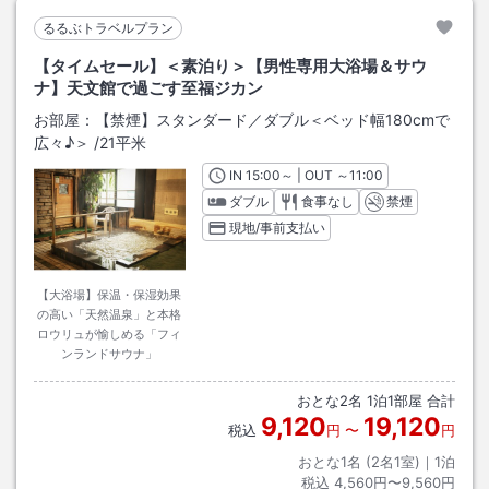
るるぶトラベルプラン
【タイムセール】＜素泊り＞【男性専用大浴場＆サウ
ナ】天文館で過ごす至福ジカン
お部屋：
【禁煙】スタンダード／ダブル＜ベッド幅180cmで
広々♪＞
/
21平米
IN
チェックイン
15:00
～ | OUT
チェックアウト
～
11:00
ダブル
食事なし
禁煙
現地/事前支払い
【大浴場】保温・保湿効果
の高い「天然温泉」と本格
ロウリュが愉しめる「フィ
ンランドサウナ」
おとな
2
名
1
泊
1
部屋 合計
9,120
19,120
税込
円
〜
円
おとな1名 (
2
名1室)｜
1
泊
税込
4,560円〜9,560円