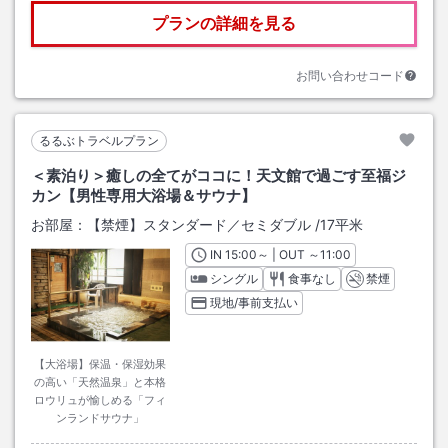
プランの詳細を見る
お問い合わせコード
るるぶトラベルプラン
＜素泊り＞癒しの全てがココに！天文館で過ごす至福ジ
カン【男性専用大浴場＆サウナ】
お部屋：
【禁煙】スタンダード／セミダブル
/
17平米
IN
チェックイン
15:00
～ | OUT
チェックアウト
～
11:00
シングル
食事なし
禁煙
現地/事前支払い
【大浴場】保温・保湿効果
の高い「天然温泉」と本格
ロウリュが愉しめる「フィ
ンランドサウナ」