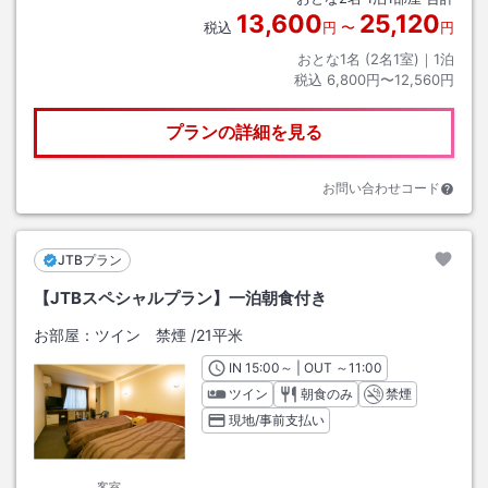
13,600
25,120
税込
円
〜
円
おとな1名 (
2
名1室)｜
1
泊
税込
6,800円〜12,560円
プランの詳細を見る
お問い合わせコード
JTBプラン
【JTBスペシャルプラン】一泊朝食付き
お部屋：
ツイン 禁煙
/
21平米
IN
チェックイン
15:00
～ | OUT
チェックアウト
～
11:00
ツイン
朝食のみ
禁煙
現地/事前支払い
客室