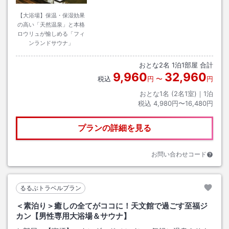
【大浴場】保温・保湿効果
の高い「天然温泉」と本格
ロウリュが愉しめる「フィ
ンランドサウナ」
おとな
2
名
1
泊
1
部屋 合計
9,960
32,960
税込
円
〜
円
おとな1名 (
2
名1室)｜
1
泊
税込
4,980円〜16,480円
プランの詳細を見る
お問い合わせコード
るるぶトラベルプラン
＜素泊り＞癒しの全てがココに！天文館で過ごす至福ジ
カン【男性専用大浴場＆サウナ】