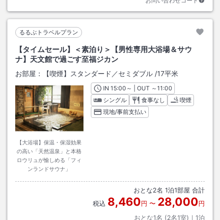
お問い合わせコード
るるぶトラベルプラン
【タイムセール】＜素泊り＞【男性専用大浴場＆サウ
ナ】天文館で過ごす至福ジカン
お部屋：
【喫煙】スタンダード／セミダブル
/
17平米
IN
チェックイン
15:00
～ | OUT
チェックアウト
～
11:00
シングル
食事なし
喫煙
現地/事前支払い
【大浴場】保温・保湿効果
の高い「天然温泉」と本格
ロウリュが愉しめる「フィ
ンランドサウナ」
おとな
2
名
1
泊
1
部屋 合計
8,460
28,000
税込
円
〜
円
おとな1名 (
2
名1室)｜
1
泊