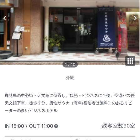
1
/
10
外観
鹿児島の中心街・天文館に位置し、観光・ビジネスに至便。空港バス停
天文館下車、徒歩２分。男性サウナ（有料/宿泊者は無料）のあるリピ
ーターの多いビジネスホテル
総客室数
90
室
IN
チェックイン
15:00
/ OUT
チェックアウト
11:00