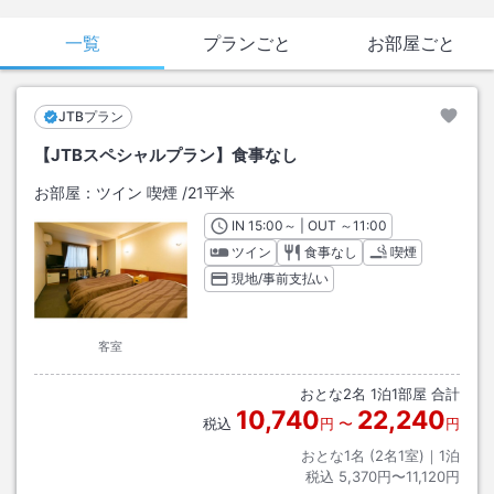
一覧
プランごと
お部屋ごと
JTBプラン
【JTBスペシャルプラン】食事なし
お部屋：
ツイン 喫煙
/
21平米
IN
チェックイン
15:00
～ | OUT
チェックアウト
～
11:00
ツイン
食事なし
喫煙
現地/事前支払い
客室
おとな
2
名
1
泊
1
部屋 合計
10,740
22,240
税込
円
〜
円
おとな1名 (
2
名1室)｜
1
泊
税込
5,370円〜11,120円