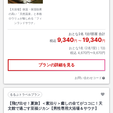
【大浴場】保温・保湿効果
の高い「天然温泉」と本格
ロウリュが愉しめる「フィ
ンランドサウナ」
おとな
2
名
1
泊
1
部屋 合計
9,340
19,340
税込
円
〜
円
おとな1名 (
2
名1室)｜
1
泊
税込
4,670円〜9,670円
プランの詳細を見る
お問い合わせコード
るるぶトラベルプラン
【飛び出せ！夏旅】＜素泊り＞癒しの全てがココに！天
文館で過ごす至福ジカン【男性専用大浴場＆サウナ】