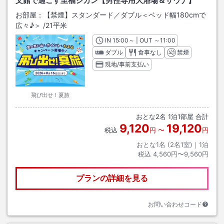
文館で過ごす至福ジカン【男性専用大浴場＆サウナ】
お部屋：
【禁煙】スタンダード／ダブル＜ベッド幅180cmで
広々♪＞
/
21平米
IN
チェックイン
15:00
～ | OUT
チェックアウト
～
11:00
ダブル
食事なし
禁煙
現地/事前支払い
飛び出せ！夏旅
おとな
2
名
1
泊
1
部屋 合計
9,120
19,120
税込
円
〜
円
おとな1名 (
2
名1室)｜
1
泊
税込
4,560円〜9,560円
プランの詳細を見る
お問い合わせコード