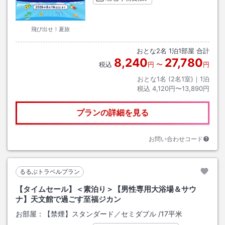
飛び出せ！夏旅
おとな
2
名
1
泊
1
部屋 合計
8,240
27,780
税込
円
〜
円
おとな1名 (
2
名1室)｜
1
泊
税込
4,120円〜13,890円
プランの詳細を見る
お問い合わせコード
るるぶトラベルプラン
【タイムセール】＜素泊り＞【男性専用大浴場＆サウ
ナ】天文館で過ごす至福ジカン
お部屋：
【禁煙】スタンダード／セミダブル
/
17平米