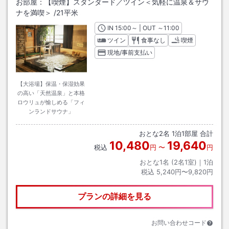
お部屋：
【喫煙】スタンダード／ツイン＜気軽に温泉＆サウ
ナを満喫＞
/
21平米
IN
チェックイン
15:00
～ | OUT
チェックアウト
～
11:00
ツイン
食事なし
喫煙
現地/事前支払い
【大浴場】保温・保湿効果
の高い「天然温泉」と本格
ロウリュが愉しめる「フィ
ンランドサウナ」
おとな
2
名
1
泊
1
部屋 合計
10,480
19,640
税込
円
〜
円
おとな1名 (
2
名1室)｜
1
泊
税込
5,240円〜9,820円
プランの詳細を見る
お問い合わせコード