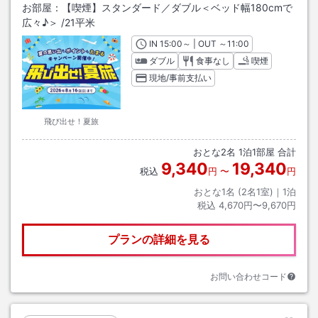
お部屋：
【喫煙】スタンダード／ダブル＜ベッド幅180cmで
広々♪＞
/
21平米
IN
チェックイン
15:00
～ | OUT
チェックアウト
～
11:00
ダブル
食事なし
喫煙
現地/事前支払い
飛び出せ！夏旅
おとな
2
名
1
泊
1
部屋 合計
9,340
19,340
税込
円
〜
円
おとな1名 (
2
名1室)｜
1
泊
税込
4,670円〜9,670円
プランの詳細を見る
お問い合わせコード