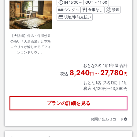
IN
チェックイン
15:00
～ | OUT
チェックアウト
～
11:00
シングル
食事なし
禁煙
現地/事前支払い
【大浴場】保温・保湿効果
の高い「天然温泉」と本格
ロウリュが愉しめる「フィ
ンランドサウナ」
おとな
2
名
1
泊
1
部屋 合計
8,240
27,780
税込
円
〜
円
おとな1名 (
2
名1室)｜
1
泊
税込
4,120円〜13,890円
プランの詳細を見る
お問い合わせコード