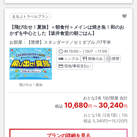
るるぶトラベルプラン
【飛び出せ！夏旅】＜朝食付＞メインは焼き魚！和のお
かずを中心とした【坂井食堂の朝ごはん】
お部屋：
【禁煙】スタンダード／セミダブル
/
17平米
IN
チェックイン
15:00
～ | OUT
チェックアウト
～
11:00
シングル
朝食のみ
禁煙
現地/事前支払い
飛び出せ！夏旅
おとな
2
名
1
泊
1
部屋 合計
10,680
30,240
税込
円
〜
円
おとな1名 (
2
名1室)｜
1
泊
税込
5,340円〜15,120円
プランの詳細を見る