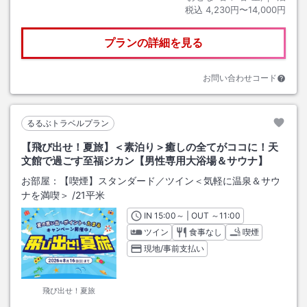
税込
4,230円〜14,000円
プランの詳細を見る
お問い合わせコード
るるぶトラベルプラン
【飛び出せ！夏旅】＜素泊り＞癒しの全てがココに！天
文館で過ごす至福ジカン【男性専用大浴場＆サウナ】
お部屋：
【喫煙】スタンダード／ツイン＜気軽に温泉＆サウ
ナを満喫＞
/
21平米
IN
チェックイン
15:00
～ | OUT
チェックアウト
～
11:00
ツイン
食事なし
喫煙
現地/事前支払い
飛び出せ！夏旅