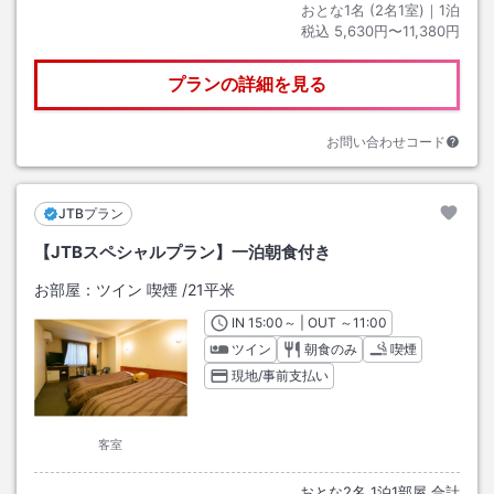
おとな1名 (
2
名1室)｜
1
泊
税込
5,630円〜11,380円
プランの詳細を見る
お問い合わせコード
JTBプラン
【JTBスペシャルプラン】一泊朝食付き
お部屋：
ツイン 喫煙
/
21平米
IN
チェックイン
15:00
～ | OUT
チェックアウト
～
11:00
ツイン
朝食のみ
喫煙
現地/事前支払い
客室
おとな
2
名
1
泊
1
部屋 合計