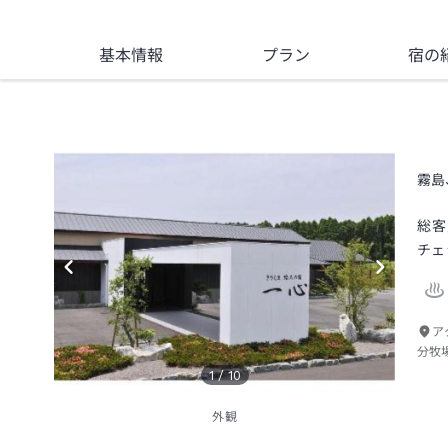
基本情報
プラン
宿の
霧島
総客
チェ
ア
分牧
1
/
10
外観