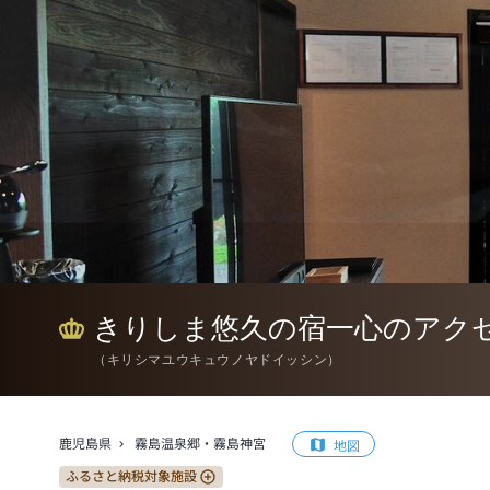
きりしま悠久の宿一心のアク
（
キリシマユウキュウノヤドイッシン
）
鹿児島県
霧島温泉郷・霧島神宮
地図
ふるさと納税対象施設