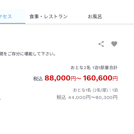
クセス
食事
・レストラン
お風呂
間をご存分に堪能して下さい。
おとな
2
名
1
泊
1
部屋
合計
88,000
160,600
円
〜
円
税込
おとな1名 (
2
名1室)｜
1
泊
税込
44,000円〜80,300円
０