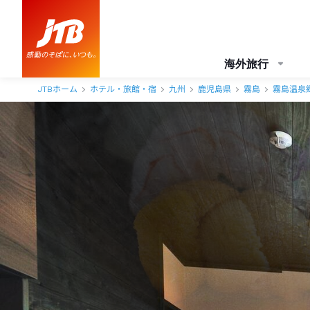
きりしま悠久の宿一心 アクセス・地図・送迎情報【JTB】＜霧島温泉
海外旅行
JTBホーム
ホテル・旅館・宿
九州
鹿児島県
霧島
霧島温泉