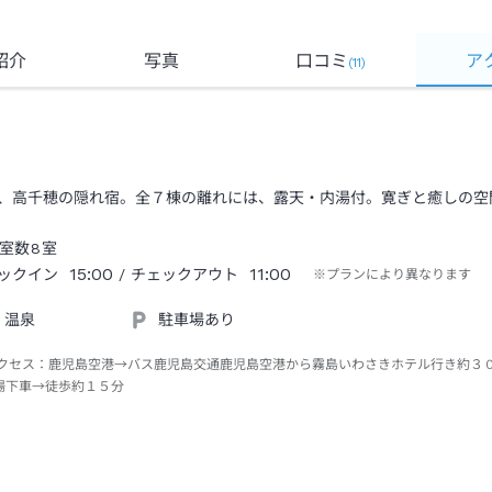
紹介
写真
口コミ
ア
(
11
)
、高千穂の隠れ宿。全７棟の離れには、露天・内湯付。寛ぎと癒しの空
室数
8
室
15:00
11:00
ックイン
/ チェックアウト
※プランにより異なります
温泉
駐車場あり
クセス：
鹿児島空港→バス鹿児島交通鹿児島空港から霧島いわさきホテル行き約３
場下車→徒歩約１５分